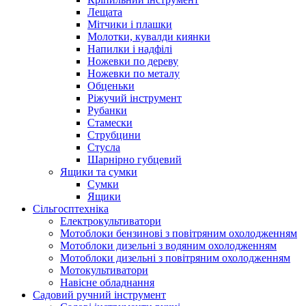
Лещата
Мітчики і плашки
Молотки, кувалди киянки
Напилки і надфілі
Ножевки по дереву
Ножевки по металу
Обценьки
Ріжучий інструмент
Рубанки
Стамески
Струбцини
Стусла
Шарнірно губцевий
Ящики та сумки
Сумки
Ящики
Сільгосптехніка
Електрокультиватори
Мотоблоки бензинові з повітряним охолодженням
Мотоблоки дизельні з водяним охолодженням
Мотоблоки дизельні з повітряним охолодженням
Мотокультиватори
Навісне обладнання
Садовий ручний інструмент