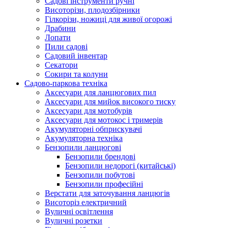
Cадові інструменти ручні
Висоторізи, плодозбірники
Гілкорізи, ножиці для живої огорожі
Драбини
Лопати
Пили садові
Садовий інвентар
Секатори
Сокири та колуни
Садово-паркова техніка
Аксесуари для ланцюгових пил
Аксесуари для мийок високого тиску
Аксесуари для мотобурів
Аксесуари для мотокос і тримерів
Акумуляторні обприскувачі
Акумуляторна техніка
Бензопили ланцюгові
Бензопили брендові
Бензопили недорогі (китайські)
Бензопили побутові
Бензопили професійні
Верстати для заточування ланцюгів
Висоторіз електричний
Вуличні освітлення
Вуличні розетки