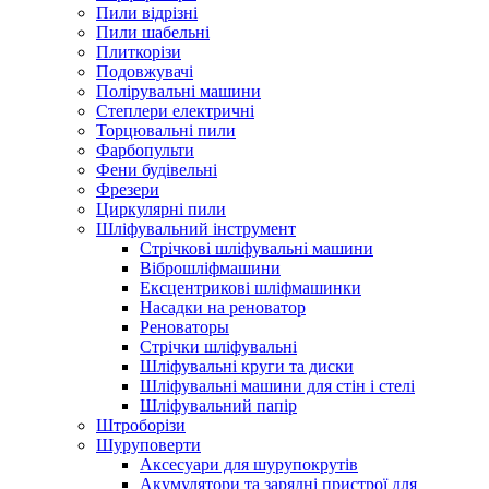
Пили відрізні
Пили шабельні
Плиткорізи
Подовжувачі
Полірувальні машини
Степлери електричні
Торцювальні пили
Фарбопульти
Фени будівельні
Фрезери
Циркулярні пили
Шліфувальний інструмент
Cтрічкові шліфувальні машини
Віброшліфмашини
Ексцентрикові шліфмашинки
Насадки на реноватор
Реноваторы
Стрічки шліфувальні
Шліфувальні круги та диски
Шліфувальні машини для стін і стелі
Шліфувальний папір
Штроборізи
Шуруповерти
Аксесуари для шурупокрутів
Акумулятори та зарядні пристрої для