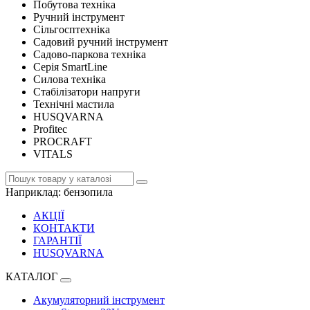
Побутова техніка
Ручний інструмент
Сільгосптехніка
Садовий ручний інструмент
Садово-паркова техніка
Серія SmartLine
Силова техніка
Стабілізатори напруги
Технічні мастила
HUSQVARNA
Profitec
PROCRAFT
VITALS
Наприклад:
бензопила
АКЦІЇ
КОНТАКТИ
ГАРАНТІЇ
HUSQVARNA
КАТАЛОГ
Акумуляторний інструмент