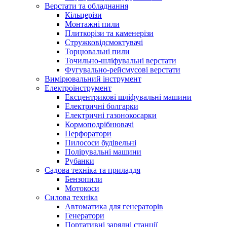
Верстати та обладнання
Кільцерізи
Монтажні пили
Плиткорізи та каменерізи
Стружковідсмоктувачі
Торцювальні пили
Точильно-шліфувальні верстати
Фугувально-рейсмусові верстати
Вимірювальний інструмент
Електроінструмент
Ексцентрикові шліфувальні машини
Електричні болгарки
Електричні газонокосарки
Кормоподрібнювачі
Перфоратори
Пилососи будівельні
Полірувальні машини
Рубанки
Садова техніка та приладдя
Бензопили
Мотокоси
Силова техніка
Автоматика для генераторів
Генератори
Портативні зарядні станції