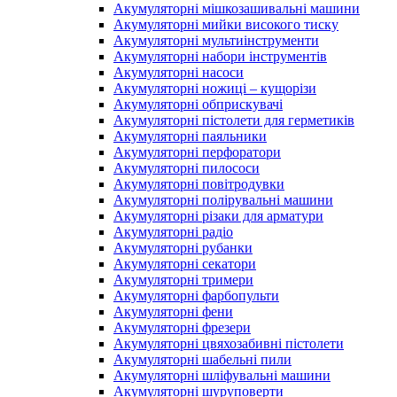
Акумуляторні мішкозашивальні машини
Акумуляторні мийки високого тиску
Акумуляторні мультиінструменти
Акумуляторні набори інструментів
Акумуляторні насоси
Акумуляторні ножиці – кущорізи
Акумуляторні обприскувачі
Акумуляторні пістолети для герметиків
Акумуляторні паяльники
Акумуляторні перфоратори
Акумуляторні пилососи
Акумуляторні повітродувки
Акумуляторні полірувальні машини
Акумуляторні різаки для арматури
Акумуляторні радіо
Акумуляторні рубанки
Акумуляторні секатори
Акумуляторні тримери
Акумуляторні фарбопульти
Акумуляторні фени
Акумуляторні фрезери
Акумуляторні цвяхозабивні пістолети
Акумуляторні шабельні пили
Акумуляторні шліфувальні машини
Акумуляторні шуруповерти