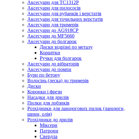
Аксесуари для TC1312P
Аксесуари для пилососів
Аксесуари для рубанків і верстатів
Аксесуари для точильних верстатів
Аксесуари для тримерів
Аксесуари до AG918CP
Аксесуари до MF5660
Аксесуари до болгарок
Диски відрізні по металу
Корщітки
Ручки для болгарок
Аксесуари до вібраторів
Аксесуари до помпи
Бури по бетону
Волосінь (леска) до тримерів
Диски
Коронки і фрези
Насадки для дрилів
Пилки для лобзиків
Розхідники для ланцюгових пилок (ланцюги,
шини, олія)
Розхідники до дрилів
Міксери
Патрони
Свердла