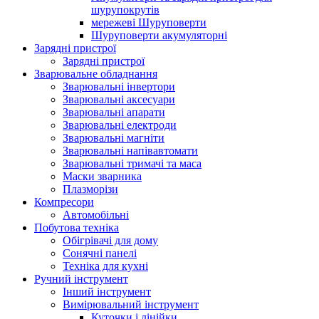
шурупокрутів
мережеві Шуруповерти
Шуруповерти акумуляторні
Зарядні пристрої
Зарядні пристрої
Зварювальне обладнання
Зварювальні інвертори
Зварювальні аксесуари
Зварювальні апарати
Зварювальні електроди
Зварювальні магніти
Зварювальні напівавтомати
Зварювальні тримачі та маса
Маски зварника
Плазморізи
Компресори
Автомобільні
Побутова техніка
Обігрівачі для дому
Сонячні панелі
Техніка для кухні
Ручний інструмент
Інший інструмент
Вимірювальний інструмент
Куточки і лінійки