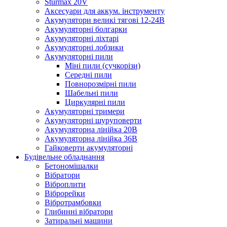
Sturmax 20V
Аксесуари для аккум. інструменту
Акумулятори великі тягові 12-24В
Акумуляторні болгарки
Акумуляторні ліхтарі
Акумуляторні лобзики
Акумуляторні пили
Міні пили (сучкорізи)
Середні пили
Повнорозмірні пили
Шабельні пили
Циркулярні пили
Акумуляторні тримери
Акумуляторні шуруповерти
Акумуляторна лінійка 20В
Акумуляторна лінійка 36В
Гайковерти акумуляторні
Будівельне обладнання
Бетономішалки
Вібратори
Віброплити
Віброрейки
Вібротрамбовки
Глибинні вібратори
Затиральні машини