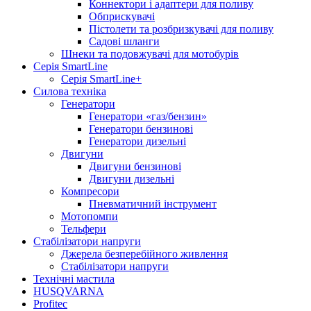
Коннектори і адаптери для поливу
Обприскувачі
Пістолети та розбризкувачі для поливу
Садові шланги
Шнеки та подовжувачі для мотобурів
Серія SmartLine
Серія SmartLine+
Силова техніка
Генератори
Генератори «газ/бензин»
Генератори бензинові
Генератори дизельні
Двигуни
Двигуни бензинові
Двигуни дизельні
Компресори
Пневматичний інструмент
Мотопомпи
Тельфери
Стабілізатори напруги
Джерела безперебійного живлення
Стабілізатори напруги
Технічні мастила
HUSQVARNA
Profitec