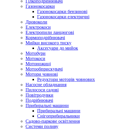
Гілкоподрібнювачі
Газонокосарки
Газонокосарки бензинові
Газонокосарки електричні
Дровоколи
Електрокоси
Електропили ланцюгові
Кормоподрібнювачі
Мийки високого тиску
Аксесуари до мийок
Мотобури
Мотокоси
Мотоножиці
Мотообприскувачі
Мотори човнові
Редуктори моторів човнових
Насосне обладнання
Пилососи садові
Повітродувки
Подрібнювачі
Прибиральні машини
Прибиральні машини
Снігоприбиральники
Садово-паркове освітлення
Системи поливу