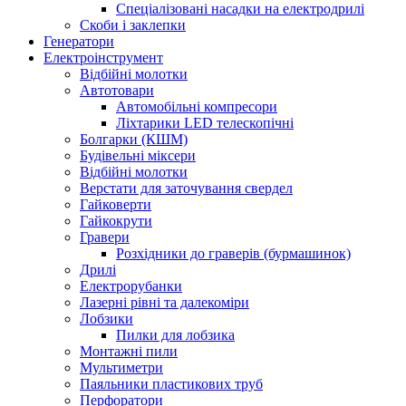
Спеціалізовані насадки на електродрилі
Скоби і заклепки
Генератори
Електроінструмент
Bідбійні молотки
Автотовари
Автомобільні компресори
Ліхтарики LED телескопічні
Болгарки (КШМ)
Будівельні міксери
Відбійні молотки
Верстати для заточування свердел
Гайковерти
Гайкокрути
Гравери
Розхідники до граверів (бурмашинок)
Дрилі
Електрорубанки
Лазерні рівні та далекоміри
Лобзики
Пилки для лобзика
Монтажні пили
Мультиметри
Паяльники пластикових труб
Перфоратори