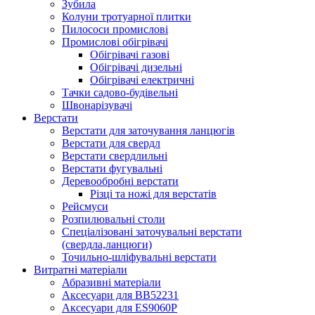
Зубила
Колуни тротуарної плитки
Пилососи промислові
Промислові обігрівачі
Обігрівачі газові
Обігрівачі дизельні
Обігрівачі електричні
Тачки садово-будівельні
Швонарізувачі
Верстати
Верстати для заточування ланцюгів
Верстати для свердл
Верстати свердлильні
Верстати фугувальні
Деревообробні верстати
Різці та ножі для верстатів
Рейсмуси
Розпилювальні столи
Спеціалізовані заточувальні верстати
(свердла,ланцюги)
Точильно-шліфувальні верстати
Витратні матеріали
Абразивні матеріали
Аксесуари для BB52231
Аксесуари для ES9060P