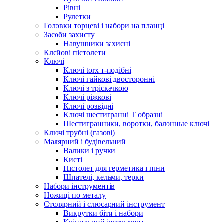
Рівні
Рулетки
Головки торцеві і набори на планці
Засоби захисту
Навушники захисні
Клейові пістолети
Ключі
Ключі torx т-подібні
Ключі гайкові двосторонні
Ключі з тріскачкою
Ключі ріжкові
Ключі розвідні
Ключі шестигранні Т образні
Шестигранники, воротки, балонные ключі
Ключі трубні (газові)
Малярний і будівельний
Валики і ручки
Кисті
Пістолет для герметика і піни
Шпателі, кельми, терки
Набори інструментів
Ножиці по металу
Столярний і слюсарний інструмент
Викрутки біти і набори
Кріпильний інструмент