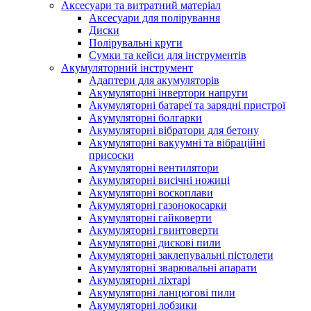
Аксесуари та витратний матеріал
Аксесуари для полірування
Диски
Полірувальні круги
Сумки та кейси для інструментів
Акумуляторний інструмент
Адаптери для акумуляторів
Акумуляторні інвертори напруги
Акумуляторні батареї та зарядні пристрої
Акумуляторні болгарки
Акумуляторні вібратори для бетону
Акумуляторні вакуумні та вібраційні
присоски
Акумуляторні вентилятори
Акумуляторні висічні ножиці
Акумуляторні воскоплави
Акумуляторні газонокосарки
Акумуляторні гайковерти
Акумуляторні гвинтоверти
Акумуляторні дискові пили
Акумуляторні заклепувальні пістолети
Акумуляторні зварювальні апарати
Акумуляторні ліхтарі
Акумуляторні ланцюгові пили
Акумуляторні лобзики