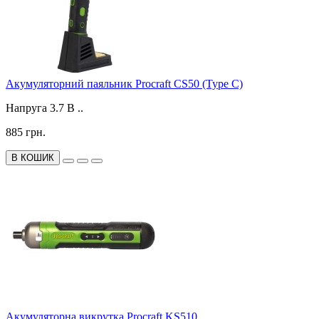
Акумуляторний паяльник Procraft CS50 (Type C)
Напруга 3.7 В ..
885 грн.
В КОШИК
Акумуляторна викрутка Procraft KS510