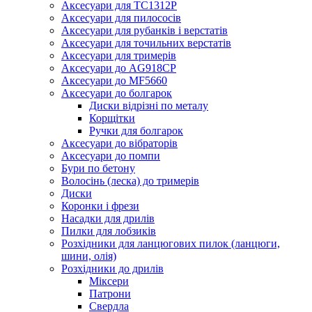
Аксесуари для TC1312P
Аксесуари для пилососів
Аксесуари для рубанків і верстатів
Аксесуари для точильних верстатів
Аксесуари для тримерів
Аксесуари до AG918CP
Аксесуари до MF5660
Аксесуари до болгарок
Диски відрізні по металу
Корщітки
Ручки для болгарок
Аксесуари до вібраторів
Аксесуари до помпи
Бури по бетону
Волосінь (леска) до тримерів
Диски
Коронки і фрези
Насадки для дрилів
Пилки для лобзиків
Розхідники для ланцюгових пилок (ланцюги,
шини, олія)
Розхідники до дрилів
Міксери
Патрони
Свердла