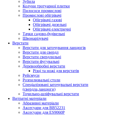
Зубила
Колуни тротуарної плитки
Пилососи промислові
Промислові обігрівачі
Обігрівачі газові
Обігрівачі дизельні
Обігрівачі електричні
Тачки садово-будівельні
Швонарізувачі
Верстати
Верстати для заточування ланцюгів
Верстати для свердл
Верстати свердлильні
Верстати фугувальні
Деревообробні верстати
Різці та ножі для верстатів
Рейсмуси
Розпилювальні столи
Спеціалізовані заточувальні верстати
(свердла,ланцюги)
Точильно-шліфувальні верстати
Витратні матеріали
Абразивні матеріали
Аксесуари для BB52231
Аксесуари для ES9060P