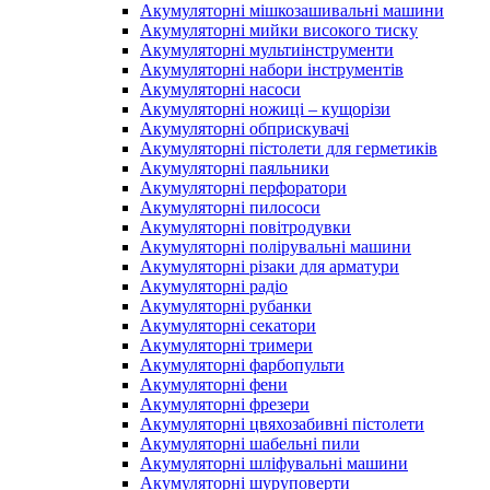
Акумуляторні мішкозашивальні машини
Акумуляторні мийки високого тиску
Акумуляторні мультиінструменти
Акумуляторні набори інструментів
Акумуляторні насоси
Акумуляторні ножиці – кущорізи
Акумуляторні обприскувачі
Акумуляторні пістолети для герметиків
Акумуляторні паяльники
Акумуляторні перфоратори
Акумуляторні пилососи
Акумуляторні повітродувки
Акумуляторні полірувальні машини
Акумуляторні різаки для арматури
Акумуляторні радіо
Акумуляторні рубанки
Акумуляторні секатори
Акумуляторні тримери
Акумуляторні фарбопульти
Акумуляторні фени
Акумуляторні фрезери
Акумуляторні цвяхозабивні пістолети
Акумуляторні шабельні пили
Акумуляторні шліфувальні машини
Акумуляторні шуруповерти