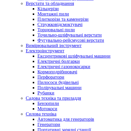
Верстати та обладнання
Кільцерізи
Монтажні пили
Плиткорізи та каменерізи
Стружковідсмоктувачі
Торцювальні пили
Точильно-шліфувальні верстати
Фугувально-рейсмусові верстати
Вимірювальний інструмент
Електроінструмент
Ексцентрикові шліфувальні машини
Електричні болгарки
Електричні газонокосарки
Кормоподрібнювачі
Перфоратори
Пилососи будівельні
Полірувальні машини
Рубанки
Садова техніка та приладдя
Бензопили
Мотокоси
Силова техніка
Автоматика для генераторів
Генератори
Портативні зарядні станції