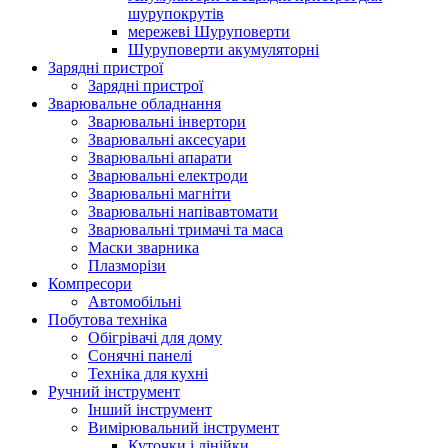
шурупокрутів
мережеві Шуруповерти
Шуруповерти акумуляторні
Зарядні пристрої
Зарядні пристрої
Зварювальне обладнання
Зварювальні інвертори
Зварювальні аксесуари
Зварювальні апарати
Зварювальні електроди
Зварювальні магніти
Зварювальні напівавтомати
Зварювальні тримачі та маса
Маски зварника
Плазморізи
Компресори
Автомобільні
Побутова техніка
Обігрівачі для дому
Сонячні панелі
Техніка для кухні
Ручний інструмент
Інший інструмент
Вимірювальний інструмент
Куточки і лінійки