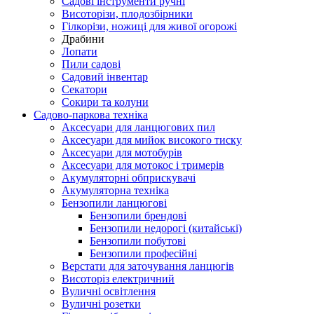
Cадові інструменти ручні
Висоторізи, плодозбірники
Гілкорізи, ножиці для живої огорожі
Драбини
Лопати
Пили садові
Садовий інвентар
Секатори
Сокири та колуни
Садово-паркова техніка
Аксесуари для ланцюгових пил
Аксесуари для мийок високого тиску
Аксесуари для мотобурів
Аксесуари для мотокос і тримерів
Акумуляторні обприскувачі
Акумуляторна техніка
Бензопили ланцюгові
Бензопили брендові
Бензопили недорогі (китайські)
Бензопили побутові
Бензопили професійні
Верстати для заточування ланцюгів
Висоторіз електричний
Вуличні освітлення
Вуличні розетки