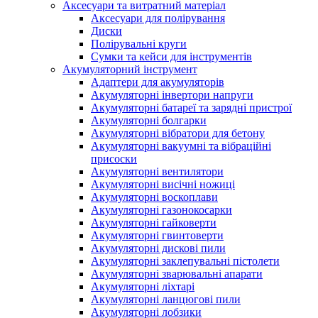
Аксесуари та витратний матеріал
Аксесуари для полірування
Диски
Полірувальні круги
Сумки та кейси для інструментів
Акумуляторний інструмент
Адаптери для акумуляторів
Акумуляторні інвертори напруги
Акумуляторні батареї та зарядні пристрої
Акумуляторні болгарки
Акумуляторні вібратори для бетону
Акумуляторні вакуумні та вібраційні
присоски
Акумуляторні вентилятори
Акумуляторні висічні ножиці
Акумуляторні воскоплави
Акумуляторні газонокосарки
Акумуляторні гайковерти
Акумуляторні гвинтоверти
Акумуляторні дискові пили
Акумуляторні заклепувальні пістолети
Акумуляторні зварювальні апарати
Акумуляторні ліхтарі
Акумуляторні ланцюгові пили
Акумуляторні лобзики