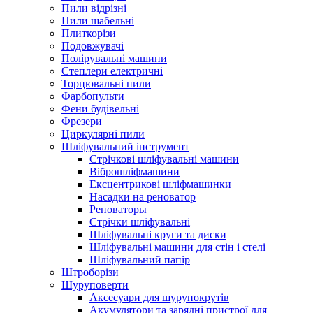
Пили відрізні
Пили шабельні
Плиткорізи
Подовжувачі
Полірувальні машини
Степлери електричні
Торцювальні пили
Фарбопульти
Фени будівельні
Фрезери
Циркулярні пили
Шліфувальний інструмент
Cтрічкові шліфувальні машини
Віброшліфмашини
Ексцентрикові шліфмашинки
Насадки на реноватор
Реноваторы
Стрічки шліфувальні
Шліфувальні круги та диски
Шліфувальні машини для стін і стелі
Шліфувальний папір
Штроборізи
Шуруповерти
Аксесуари для шурупокрутів
Акумулятори та зарядні пристрої для