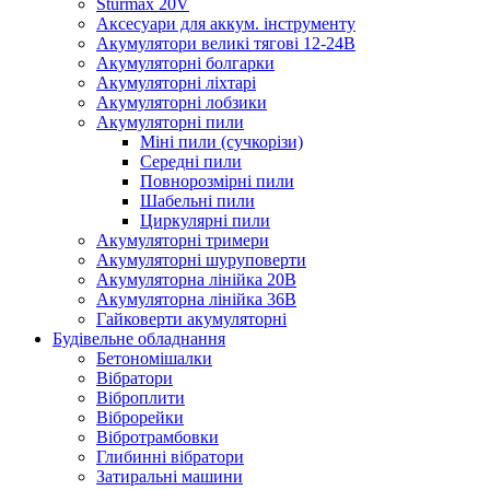
Sturmax 20V
Аксесуари для аккум. інструменту
Акумулятори великі тягові 12-24В
Акумуляторні болгарки
Акумуляторні ліхтарі
Акумуляторні лобзики
Акумуляторні пили
Міні пили (сучкорізи)
Середні пили
Повнорозмірні пили
Шабельні пили
Циркулярні пили
Акумуляторні тримери
Акумуляторні шуруповерти
Акумуляторна лінійка 20В
Акумуляторна лінійка 36В
Гайковерти акумуляторні
Будівельне обладнання
Бетономішалки
Вібратори
Віброплити
Віброрейки
Вібротрамбовки
Глибинні вібратори
Затиральні машини