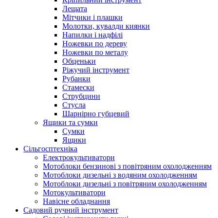
Лещата
Мітчики і плашки
Молотки, кувалди киянки
Напилки і надфілі
Ножевки по дереву
Ножевки по металу
Обценьки
Ріжучий інструмент
Рубанки
Стамески
Струбцини
Стусла
Шарнірно губцевий
Ящики та сумки
Сумки
Ящики
Сільгосптехніка
Електрокультиватори
Мотоблоки бензинові з повітряним охолодженням
Мотоблоки дизельні з водяним охолодженням
Мотоблоки дизельні з повітряним охолодженням
Мотокультиватори
Навісне обладнання
Садовий ручний інструмент