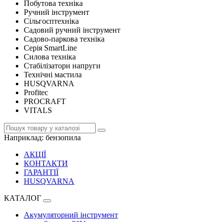
Побутова техніка
Ручний інструмент
Сільгосптехніка
Садовий ручний інструмент
Садово-паркова техніка
Серія SmartLine
Силова техніка
Стабілізатори напруги
Технічні мастила
HUSQVARNA
Profitec
PROCRAFT
VITALS
Наприклад:
бензопила
АКЦІЇ
КОНТАКТИ
ГАРАНТІЇ
HUSQVARNA
КАТАЛОГ
Акумуляторний інструмент