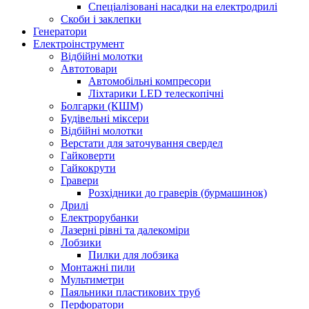
Спеціалізовані насадки на електродрилі
Скоби і заклепки
Генератори
Електроінструмент
Bідбійні молотки
Автотовари
Автомобільні компресори
Ліхтарики LED телескопічні
Болгарки (КШМ)
Будівельні міксери
Відбійні молотки
Верстати для заточування свердел
Гайковерти
Гайкокрути
Гравери
Розхідники до граверів (бурмашинок)
Дрилі
Електрорубанки
Лазерні рівні та далекоміри
Лобзики
Пилки для лобзика
Монтажні пили
Мультиметри
Паяльники пластикових труб
Перфоратори