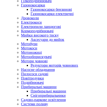
Гілкоподрібнювачі
Газонокосарки
Газонокосарки бензинові
Газонокосарки електричні
Дровоколи
Електрокоси
Електропили ланцюгові
Кормоподрібнювачі
Мийки високого тиску
Аксесуари до мийок
Мотобури
Мотокоси
Мотоножиці
Мотообприскувачі
Мотори човнові
Редуктори моторів човнових
Насосне обладнання
Пилососи садові
Повітродувки
Подрібнювачі
Прибиральні машини
Прибиральні машини
Снігоприбиральники
Садово-паркове освітлення
Системи поливу