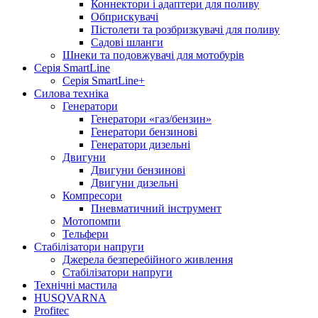
Коннектори і адаптери для поливу
Обприскувачі
Пістолети та розбризкувачі для поливу
Садові шланги
Шнеки та подовжувачі для мотобурів
Серія SmartLine
Серія SmartLine+
Силова техніка
Генератори
Генератори «газ/бензин»
Генератори бензинові
Генератори дизельні
Двигуни
Двигуни бензинові
Двигуни дизельні
Компресори
Пневматичний інструмент
Мотопомпи
Тельфери
Стабілізатори напруги
Джерела безперебійного живлення
Стабілізатори напруги
Технічні мастила
HUSQVARNA
Profitec