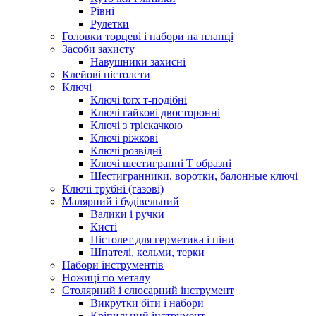
Рівні
Рулетки
Головки торцеві і набори на планці
Засоби захисту
Навушники захисні
Клейові пістолети
Ключі
Ключі torx т-подібні
Ключі гайкові двосторонні
Ключі з тріскачкою
Ключі ріжкові
Ключі розвідні
Ключі шестигранні Т образні
Шестигранники, воротки, балонные ключі
Ключі трубні (газові)
Малярний і будівельний
Валики і ручки
Кисті
Пістолет для герметика і піни
Шпателі, кельми, терки
Набори інструментів
Ножиці по металу
Столярний і слюсарний інструмент
Викрутки біти і набори
Кріпильний інструмент