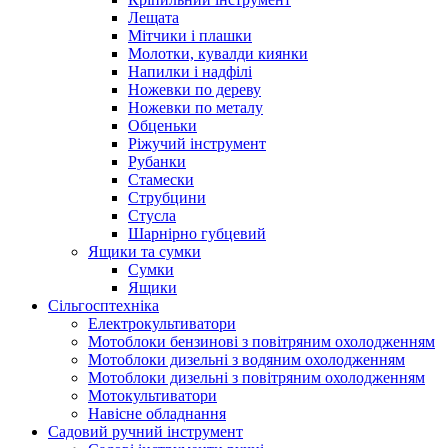
Лещата
Мітчики і плашки
Молотки, кувалди киянки
Напилки і надфілі
Ножевки по дереву
Ножевки по металу
Обценьки
Ріжучий інструмент
Рубанки
Стамески
Струбцини
Стусла
Шарнірно губцевий
Ящики та сумки
Сумки
Ящики
Сільгосптехніка
Електрокультиватори
Мотоблоки бензинові з повітряним охолодженням
Мотоблоки дизельні з водяним охолодженням
Мотоблоки дизельні з повітряним охолодженням
Мотокультиватори
Навісне обладнання
Садовий ручний інструмент