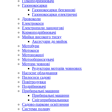
Гілкоподрібнювачі
Газонокосарки
Газонокосарки бензинові
Газонокосарки електричні
Дровоколи
Електрокоси
Електропили ланцюгові
Кормоподрібнювачі
Мийки високого тиску
Аксесуари до мийок
Мотобури
Мотокоси
Мотоножиці
Мотообприскувачі
Мотори човнові
Редуктори моторів човнових
Насосне обладнання
Пилососи садові
Повітродувки
Подрібнювачі
Прибиральні машини
Прибиральні машини
Снігоприбиральники
Садово-паркове освітлення
Системи поливу