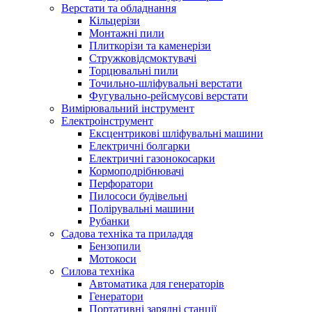
Верстати та обладнання
Кільцерізи
Монтажні пили
Плиткорізи та каменерізи
Стружковідсмоктувачі
Торцювальні пили
Точильно-шліфувальні верстати
Фугувально-рейсмусові верстати
Вимірювальний інструмент
Електроінструмент
Ексцентрикові шліфувальні машини
Електричні болгарки
Електричні газонокосарки
Кормоподрібнювачі
Перфоратори
Пилососи будівельні
Полірувальні машини
Рубанки
Садова техніка та приладдя
Бензопили
Мотокоси
Силова техніка
Автоматика для генераторів
Генератори
Портативні зарядні станції