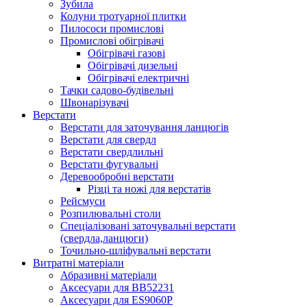
Зубила
Колуни тротуарної плитки
Пилососи промислові
Промислові обігрівачі
Обігрівачі газові
Обігрівачі дизельні
Обігрівачі електричні
Тачки садово-будівельні
Швонарізувачі
Верстати
Верстати для заточування ланцюгів
Верстати для свердл
Верстати свердлильні
Верстати фугувальні
Деревообробні верстати
Різці та ножі для верстатів
Рейсмуси
Розпилювальні столи
Спеціалізовані заточувальні верстати
(свердла,ланцюги)
Точильно-шліфувальні верстати
Витратні матеріали
Абразивні матеріали
Аксесуари для BB52231
Аксесуари для ES9060P