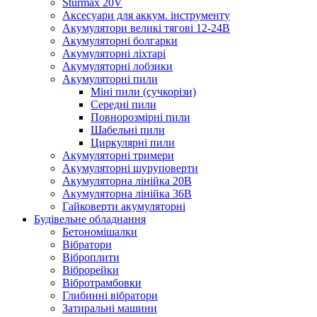
Sturmax 20V
Аксесуари для аккум. інструменту
Акумулятори великі тягові 12-24В
Акумуляторні болгарки
Акумуляторні ліхтарі
Акумуляторні лобзики
Акумуляторні пили
Міні пили (сучкорізи)
Середні пили
Повнорозмірні пили
Шабельні пили
Циркулярні пили
Акумуляторні тримери
Акумуляторні шуруповерти
Акумуляторна лінійка 20В
Акумуляторна лінійка 36В
Гайковерти акумуляторні
Будівельне обладнання
Бетономішалки
Вібратори
Віброплити
Віброрейки
Вібротрамбовки
Глибинні вібратори
Затиральні машини