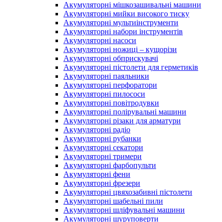
Акумуляторні мішкозашивальні машини
Акумуляторні мийки високого тиску
Акумуляторні мультиінструменти
Акумуляторні набори інструментів
Акумуляторні насоси
Акумуляторні ножиці – кущорізи
Акумуляторні обприскувачі
Акумуляторні пістолети для герметиків
Акумуляторні паяльники
Акумуляторні перфоратори
Акумуляторні пилососи
Акумуляторні повітродувки
Акумуляторні полірувальні машини
Акумуляторні різаки для арматури
Акумуляторні радіо
Акумуляторні рубанки
Акумуляторні секатори
Акумуляторні тримери
Акумуляторні фарбопульти
Акумуляторні фени
Акумуляторні фрезери
Акумуляторні цвяхозабивні пістолети
Акумуляторні шабельні пили
Акумуляторні шліфувальні машини
Акумуляторні шуруповерти