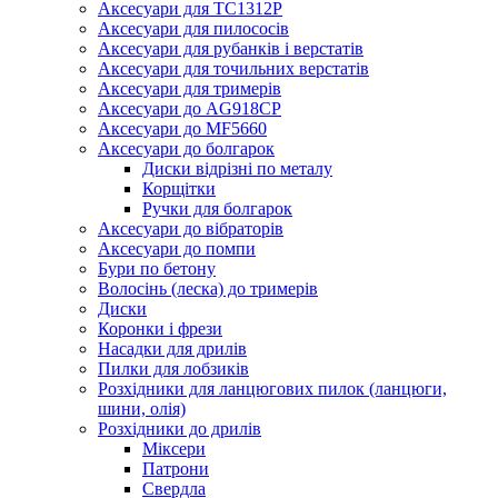
Аксесуари для TC1312P
Аксесуари для пилососів
Аксесуари для рубанків і верстатів
Аксесуари для точильних верстатів
Аксесуари для тримерів
Аксесуари до AG918CP
Аксесуари до MF5660
Аксесуари до болгарок
Диски відрізні по металу
Корщітки
Ручки для болгарок
Аксесуари до вібраторів
Аксесуари до помпи
Бури по бетону
Волосінь (леска) до тримерів
Диски
Коронки і фрези
Насадки для дрилів
Пилки для лобзиків
Розхідники для ланцюгових пилок (ланцюги,
шини, олія)
Розхідники до дрилів
Міксери
Патрони
Свердла