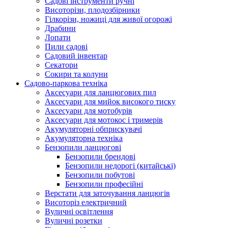
Cадові інструменти ручні
Висоторізи, плодозбірники
Гілкорізи, ножиці для живої огорожі
Драбини
Лопати
Пили садові
Садовий інвентар
Секатори
Сокири та колуни
Садово-паркова техніка
Аксесуари для ланцюгових пил
Аксесуари для мийок високого тиску
Аксесуари для мотобурів
Аксесуари для мотокос і тримерів
Акумуляторні обприскувачі
Акумуляторна техніка
Бензопили ланцюгові
Бензопили брендові
Бензопили недорогі (китайські)
Бензопили побутові
Бензопили професійні
Верстати для заточування ланцюгів
Висоторіз електричний
Вуличні освітлення
Вуличні розетки