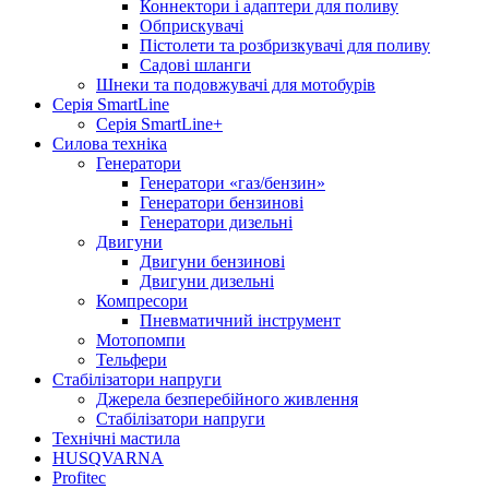
Коннектори і адаптери для поливу
Обприскувачі
Пістолети та розбризкувачі для поливу
Садові шланги
Шнеки та подовжувачі для мотобурів
Серія SmartLine
Серія SmartLine+
Силова техніка
Генератори
Генератори «газ/бензин»
Генератори бензинові
Генератори дизельні
Двигуни
Двигуни бензинові
Двигуни дизельні
Компресори
Пневматичний інструмент
Мотопомпи
Тельфери
Стабілізатори напруги
Джерела безперебійного живлення
Стабілізатори напруги
Технічні мастила
HUSQVARNA
Profitec