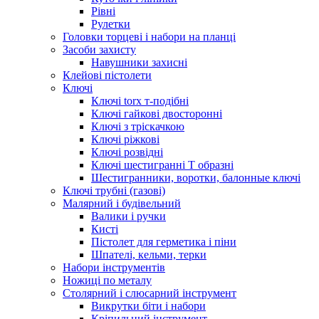
Рівні
Рулетки
Головки торцеві і набори на планці
Засоби захисту
Навушники захисні
Клейові пістолети
Ключі
Ключі torx т-подібні
Ключі гайкові двосторонні
Ключі з тріскачкою
Ключі ріжкові
Ключі розвідні
Ключі шестигранні Т образні
Шестигранники, воротки, балонные ключі
Ключі трубні (газові)
Малярний і будівельний
Валики і ручки
Кисті
Пістолет для герметика і піни
Шпателі, кельми, терки
Набори інструментів
Ножиці по металу
Столярний і слюсарний інструмент
Викрутки біти і набори
Кріпильний інструмент