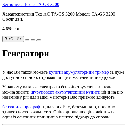
Бензопила Техас TA-GS 3200
Характеристики Tex.AC TA-GS 3200 Модель TA-GS 3200
Обсяг дви..
4 658 грн.
В КОШИК
Генератори
У нас Ви також можете
купити акумуляторний тример
за дуже
доступною ціною, отримавши ще й маленький подарунок.
У нашому каталозі електро та бензоінструментів завжди
можна знайти
шуруповерт акумуляторний купити
ціни на цю
незамінну річ для вашої майстерні Вас приємно здивують.
бензопила прокрафт
ціна яких Вас, безсумнівно, приємно
здивує своєю лояльністю. Співвідношення ціна якість - це
один із основних принципів нашого підходу до справи.