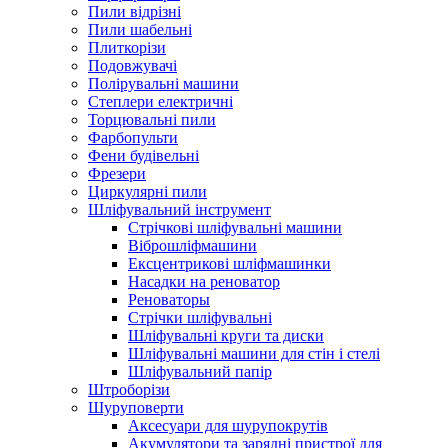
Пили відрізні
Пили шабельні
Плиткорізи
Подовжувачі
Полірувальні машини
Степлери електричні
Торцювальні пили
Фарбопульти
Фени будівельні
Фрезери
Циркулярні пили
Шліфувальний інструмент
Cтрічкові шліфувальні машини
Віброшліфмашини
Ексцентрикові шліфмашинки
Насадки на реноватор
Реноваторы
Стрічки шліфувальні
Шліфувальні круги та диски
Шліфувальні машини для стін і стелі
Шліфувальний папір
Штроборізи
Шуруповерти
Аксесуари для шурупокрутів
Акумулятори та зарядні пристрої для