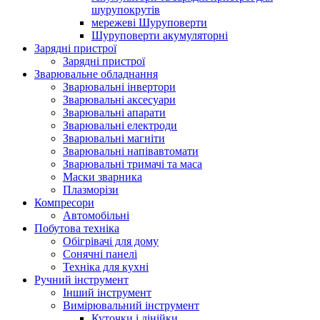
шурупокрутів
мережеві Шуруповерти
Шуруповерти акумуляторні
Зарядні пристрої
Зарядні пристрої
Зварювальне обладнання
Зварювальні інвертори
Зварювальні аксесуари
Зварювальні апарати
Зварювальні електроди
Зварювальні магніти
Зварювальні напівавтомати
Зварювальні тримачі та маса
Маски зварника
Плазморізи
Компресори
Автомобільні
Побутова техніка
Обігрівачі для дому
Сонячні панелі
Техніка для кухні
Ручний інструмент
Інший інструмент
Вимірювальний інструмент
Куточки і лінійки