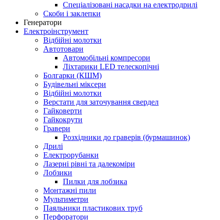
Спеціалізовані насадки на електродрилі
Скоби і заклепки
Генератори
Електроінструмент
Bідбійні молотки
Автотовари
Автомобільні компресори
Ліхтарики LED телескопічні
Болгарки (КШМ)
Будівельні міксери
Відбійні молотки
Верстати для заточування свердел
Гайковерти
Гайкокрути
Гравери
Розхідники до граверів (бурмашинок)
Дрилі
Електрорубанки
Лазерні рівні та далекоміри
Лобзики
Пилки для лобзика
Монтажні пили
Мультиметри
Паяльники пластикових труб
Перфоратори