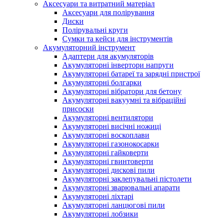
Аксесуари та витратний матеріал
Аксесуари для полірування
Диски
Полірувальні круги
Сумки та кейси для інструментів
Акумуляторний інструмент
Адаптери для акумуляторів
Акумуляторні інвертори напруги
Акумуляторні батареї та зарядні пристрої
Акумуляторні болгарки
Акумуляторні вібратори для бетону
Акумуляторні вакуумні та вібраційні
присоски
Акумуляторні вентилятори
Акумуляторні висічні ножиці
Акумуляторні воскоплави
Акумуляторні газонокосарки
Акумуляторні гайковерти
Акумуляторні гвинтоверти
Акумуляторні дискові пили
Акумуляторні заклепувальні пістолети
Акумуляторні зварювальні апарати
Акумуляторні ліхтарі
Акумуляторні ланцюгові пили
Акумуляторні лобзики