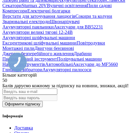
Лазерні рівні та далекоміри
Акумуляторні секатори
Стамески
Секатори
Sturmax 20V
Вуличні освітлення
Пили садові
Компресори
Електричні болгарки
Верстати для заточування ланцюгів
Сокири та колуни
Зварювальні електроди
Швонарізувачі
Акумуляторні паяльники
Аксесуари для BB52231
Акумулятори великі тягові 12-24В
Акумуляторні шліфувальні машини
Ексцентрикові шліфувальні машини
Повітродувки
Монтажні пили
Двигуни бензинові
Джерела безперебійного живлення
Драбини
Пневматичний інструмент
Полірувальні машини
Набори інструментів
Автомобільні
Аксесуари до MF5660
Глибинні вібратори
Акумуляторні пилососи
Більше категорій
50
Балів даруємо кожному за підписку на новини
, знижки, акції
!
Оформити підписку
Інформація
Доставка