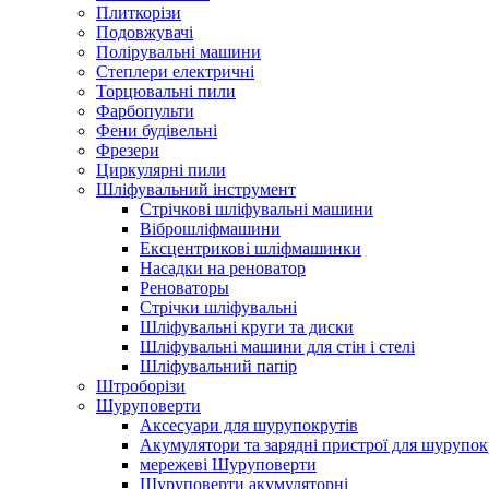
Плиткорізи
Подовжувачі
Полірувальні машини
Степлери електричні
Торцювальні пили
Фарбопульти
Фени будівельні
Фрезери
Циркулярні пили
Шліфувальний інструмент
Cтрічкові шліфувальні машини
Віброшліфмашини
Ексцентрикові шліфмашинки
Насадки на реноватор
Реноваторы
Стрічки шліфувальні
Шліфувальні круги та диски
Шліфувальні машини для стін і стелі
Шліфувальний папір
Штроборізи
Шуруповерти
Аксесуари для шурупокрутів
Акумулятори та зарядні пристрої для шурупок
мережеві Шуруповерти
Шуруповерти акумуляторні