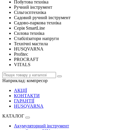
Побутова техніка
Ручний інструмент
Сільгосптехніка
Садовий ручний інструмент
Садово-паркова техніка
Серія SmartLine
Силова техніка
Стабілізатори напруги
Технічні мастила
HUSQVARNA
Profitec
PROCRAFT
VITALS
Наприклад:
компресор
АКЦІЇ
КОНТАКТИ
ГАРАНТІЇ
HUSQVARNA
КАТАЛОГ
Акумуляторний інструмент