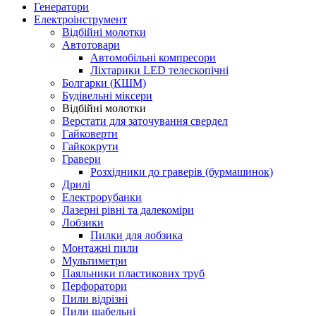
Генератори
Електроінструмент
Bідбійні молотки
Автотовари
Автомобільні компресори
Ліхтарики LED телескопічні
Болгарки (КШМ)
Будівельні міксери
Відбійні молотки
Верстати для заточування свердел
Гайковерти
Гайкокрути
Гравери
Розхідники до граверів (бурмашинок)
Дрилі
Електрорубанки
Лазерні рівні та далекоміри
Лобзики
Пилки для лобзика
Монтажні пили
Мультиметри
Паяльники пластикових труб
Перфоратори
Пили відрізні
Пили шабельні