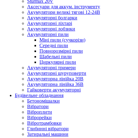
Sturmax 20V
Аксесуари для аккум. інструменту
Акумулятори великі тягові 12-24В
Акумуляторні болгарки
Акумуляторні ліхтарі
Акумуляторні лобзики
Акумуляторні пили
Міні пили (сучкорізи)
Середні пили
Повнорозмірні пили
Шабельні пили
Циркулярні пили
Акумуляторні тримери
Акумуляторні шуруповерти
Акумуляторна лінійка 20В
Акумуляторна лінійка 36В
Гайковерти акумуляторні
Будівельне обладнання
Бетономішалки
Вібратори
Віброплити
Віброрейки
Вібротрамбовки
Глибинні вібратори
Затиральні машини