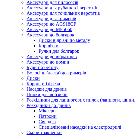
Аксесуари для пилососів
Аксесуари для рубанків і верстатів
Аксесуари для точильних верстатів
Аксесуари для тримерів
Аксесуари до AG918CP
Аксесуари до MF5660
Аксесуари до болгарок
Диски відрізні по металу
Корщітки
Ручки для болгарок
Аксесуари до вібраторів
Аксесуари до помпи
Бури по бетону
Волосінь (леска) до тримерів
Диски
Коронки і фрези
Насадки для дрилів
Пилки для лобзиків
Розхідники для ланцюгових пилок (ланцюги, шини, 
Розхідники до дрилів
Міксери
Патрони
Свердла
Спеціалізовані насадки на електродрилі
Скоби і заклепки