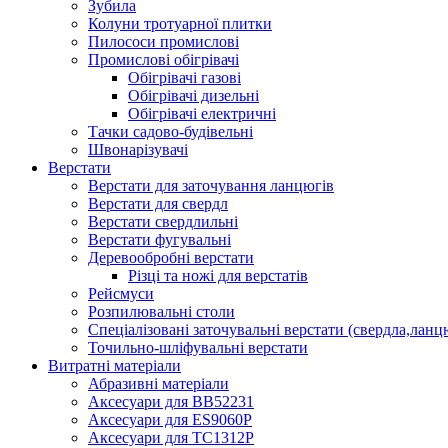
Зубила
Колуни тротуарної плитки
Пилососи промислові
Промислові обігрівачі
Обігрівачі газові
Обігрівачі дизельні
Обігрівачі електричні
Тачки садово-будівельні
Швонарізувачі
Верстати
Верстати для заточування ланцюгів
Верстати для свердл
Верстати свердлильні
Верстати фугувальні
Деревообробні верстати
Різці та ножі для верстатів
Рейсмуси
Розпилювальні столи
Спеціалізовані заточувальні верстати (свердла,ланц
Точильно-шліфувальні верстати
Витратні матеріали
Абразивні матеріали
Аксесуари для BB52231
Аксесуари для ES9060P
Аксесуари для TC1312P