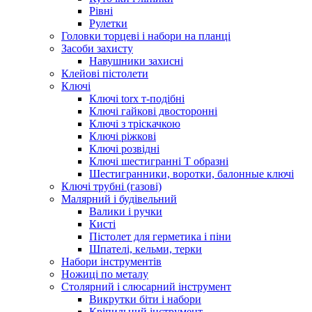
Рівні
Рулетки
Головки торцеві і набори на планці
Засоби захисту
Навушники захисні
Клейові пістолети
Ключі
Ключі torx т-подібні
Ключі гайкові двосторонні
Ключі з тріскачкою
Ключі ріжкові
Ключі розвідні
Ключі шестигранні Т образні
Шестигранники, воротки, балонные ключі
Ключі трубні (газові)
Малярний і будівельний
Валики і ручки
Кисті
Пістолет для герметика і піни
Шпателі, кельми, терки
Набори інструментів
Ножиці по металу
Столярний і слюсарний інструмент
Викрутки біти і набори
Кріпильний інструмент