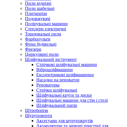
Пили відрізні
Пили шабельні
Плиткорізи
Подовжувачі
Полірувальні машини
Степлери електричні
Торцювальні пили
Фарбопульти
Фени будівельні
Фрезери
Циркулярні пили
Шліфувальний інструмент
Cтрічкові шліфувальні машини
Віброшліфмашини
Ексцентрикові шліфмашинки
Насадки на реноватор
Реноваторы
Стрічки шліфувальні
Шліфувальні круги та диски
Шліфувальні машини для стін і стелі
Шліфувальний папір
Штроборізи
Шуруповерти
Аксесуари для шурупокрутів
Акумулятори та зарядні пристрої для