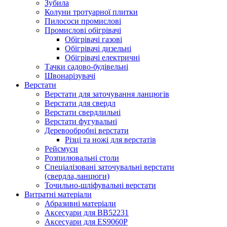
Зубила
Колуни тротуарної плитки
Пилососи промислові
Промислові обігрівачі
Обігрівачі газові
Обігрівачі дизельні
Обігрівачі електричні
Тачки садово-будівельні
Швонарізувачі
Верстати
Верстати для заточування ланцюгів
Верстати для свердл
Верстати свердлильні
Верстати фугувальні
Деревообробні верстати
Різці та ножі для верстатів
Рейсмуси
Розпилювальні столи
Спеціалізовані заточувальні верстати
(свердла,ланцюги)
Точильно-шліфувальні верстати
Витратні матеріали
Абразивні матеріали
Аксесуари для BB52231
Аксесуари для ES9060P