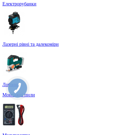
Електрорубанки
Лазерні рівні та далекоміри
Лобзики
Монтажні пили