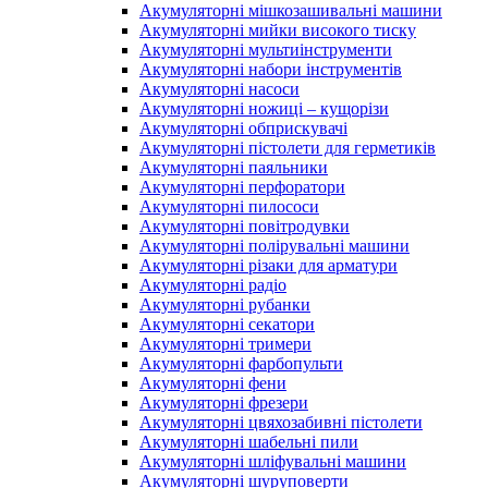
Акумуляторні мішкозашивальні машини
Акумуляторні мийки високого тиску
Акумуляторні мультиінструменти
Акумуляторні набори інструментів
Акумуляторні насоси
Акумуляторні ножиці – кущорізи
Акумуляторні обприскувачі
Акумуляторні пістолети для герметиків
Акумуляторні паяльники
Акумуляторні перфоратори
Акумуляторні пилососи
Акумуляторні повітродувки
Акумуляторні полірувальні машини
Акумуляторні різаки для арматури
Акумуляторні радіо
Акумуляторні рубанки
Акумуляторні секатори
Акумуляторні тримери
Акумуляторні фарбопульти
Акумуляторні фени
Акумуляторні фрезери
Акумуляторні цвяхозабивні пістолети
Акумуляторні шабельні пили
Акумуляторні шліфувальні машини
Акумуляторні шуруповерти