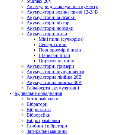
Sturmax 20V
Аксесуари для аккум. інструменту
Акумулятори великі тягові 12-24В
Акумуляторні болгарки
Акумуляторні ліхтарі
Акумуляторні лобзики
Акумуляторні пили
Міні пили (сучкорізи)
Середні пили
Повнорозмірні пили
Шабельні пили
Циркулярні пили
Акумуляторні тримери
Акумуляторні шуруповерти
Акумуляторна лінійка 20В
Акумуляторна лінійка 36В
Гайковерти акумуляторні
Будівельне обладнання
Бетономішалки
Вібратори
Віброплити
Віброрейки
Вібротрамбовки
Глибинні вібратори
Затиральні машини