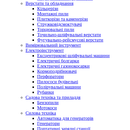
Верстати та обладнання
Кільцерізи
Монтажні пили
Плиткорізи та каменерізи
Стружковідсмоктувачі
Торцювальні пили
Точильно-шліфувальні верстати
Фугувально-рейсмусові верстати
Вимірювальний інструмент
Електроінструмент
Ексцентрикові шліфувальні машини
Електричні болгарки
Електричні газонокосарки
Кормоподрібнювачі
Перфоратори
Пилососи будівельні
Полірувальні машини
Рубанки
Садова техніка та приладдя
Бензопили
Мотокоси
Силова техніка
Автоматика для генераторів
Генератори
Портативні зарядні станції