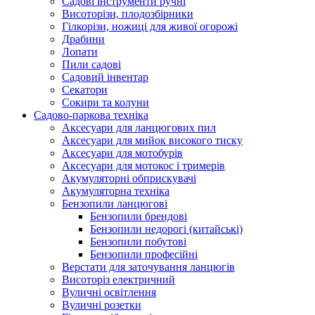
Cадові інструменти ручні
Висоторізи, плодозбірники
Гілкорізи, ножиці для живої огорожі
Драбини
Лопати
Пили садові
Садовий інвентар
Секатори
Сокири та колуни
Садово-паркова техніка
Аксесуари для ланцюгових пил
Аксесуари для мийок високого тиску
Аксесуари для мотобурів
Аксесуари для мотокос і тримерів
Акумуляторні обприскувачі
Акумуляторна техніка
Бензопили ланцюгові
Бензопили брендові
Бензопили недорогі (китайські)
Бензопили побутові
Бензопили професійні
Верстати для заточування ланцюгів
Висоторіз електричний
Вуличні освітлення
Вуличні розетки