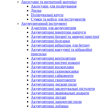
Аксесуари та витратний матеріал
Аксесуари для полірування
Диски
Полірувальні круги
Сумки та кейси для інструментів
Акумуляторний інструмент
Адаптери для акумуляторів
Акумуляторні інвертори напруги
Акумуляторні батареї та зарядні пристрої
Акумуляторні болгарки
Акумуляторні вібратори для бетону
Акумуляторні вакуумні та вібраційні
присоски
Акумуляторні вентилятори
Акумуляторні висічні ножиці
Акумуляторні воскоплави
Акумуляторні газонокосарки
Акумуляторні гайковерти
Акумуляторні гвинтоверти
Акумуляторні дискові пили
Акумуляторні заклепувальні пістолети
Акумуляторні зварювальні апарати
Акумуляторні ліхтарі
Акумуляторні ланцюгові пили
Акумуляторні лобзики