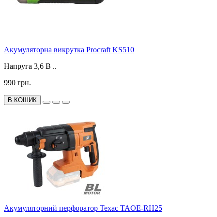
Акумуляторна викрутка Procraft KS510
Напруга 3,6 В ..
990 грн.
В КОШИК
Акумуляторний перфоратор Техас TAOE-RH25