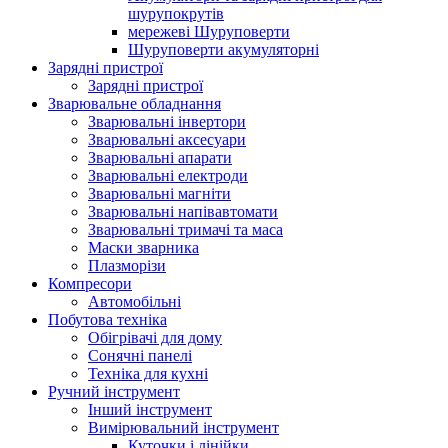
шурупокрутів
мережеві Шуруповерти
Шуруповерти акумуляторні
Зарядні пристрої
Зарядні пристрої
Зварювальне обладнання
Зварювальні інвертори
Зварювальні аксесуари
Зварювальні апарати
Зварювальні електроди
Зварювальні магніти
Зварювальні напівавтомати
Зварювальні тримачі та маса
Маски зварника
Плазморізи
Компресори
Автомобільні
Побутова техніка
Обігрівачі для дому
Сонячні панелі
Техніка для кухні
Ручний інструмент
Інший інструмент
Вимірювальний інструмент
Куточки і лінійки