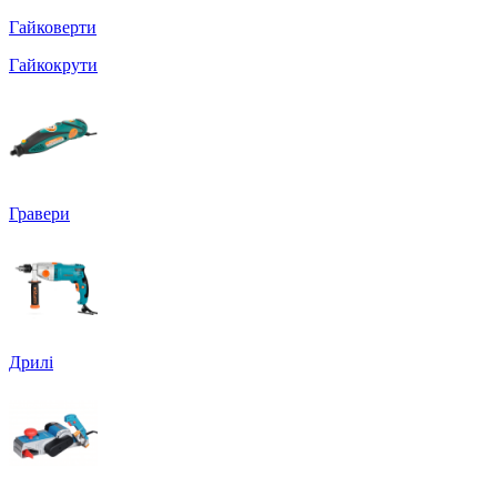
Гайковерти
Гайкокрути
Гравери
Дрилі