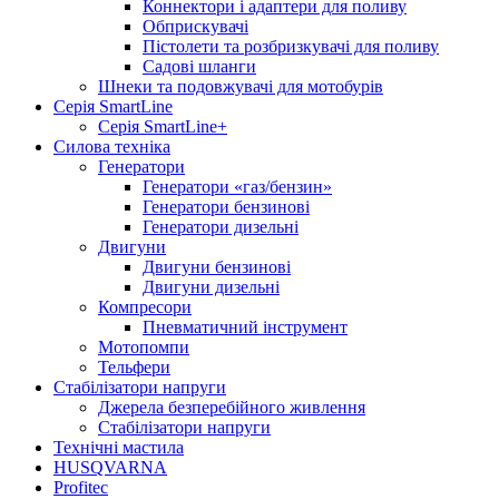
Коннектори і адаптери для поливу
Обприскувачі
Пістолети та розбризкувачі для поливу
Садові шланги
Шнеки та подовжувачі для мотобурів
Серія SmartLine
Серія SmartLine+
Силова техніка
Генератори
Генератори «газ/бензин»
Генератори бензинові
Генератори дизельні
Двигуни
Двигуни бензинові
Двигуни дизельні
Компресори
Пневматичний інструмент
Мотопомпи
Тельфери
Стабілізатори напруги
Джерела безперебійного живлення
Стабілізатори напруги
Технічні мастила
HUSQVARNA
Profitec