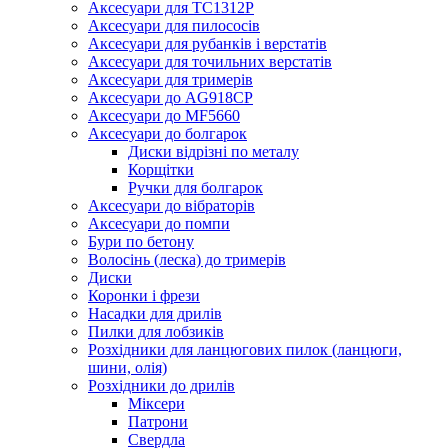
Аксесуари для TC1312P
Аксесуари для пилососів
Аксесуари для рубанків і верстатів
Аксесуари для точильних верстатів
Аксесуари для тримерів
Аксесуари до AG918CP
Аксесуари до MF5660
Аксесуари до болгарок
Диски відрізні по металу
Корщітки
Ручки для болгарок
Аксесуари до вібраторів
Аксесуари до помпи
Бури по бетону
Волосінь (леска) до тримерів
Диски
Коронки і фрези
Насадки для дрилів
Пилки для лобзиків
Розхідники для ланцюгових пилок (ланцюги,
шини, олія)
Розхідники до дрилів
Міксери
Патрони
Свердла