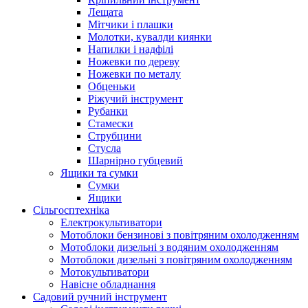
Лещата
Мітчики і плашки
Молотки, кувалди киянки
Напилки і надфілі
Ножевки по дереву
Ножевки по металу
Обценьки
Ріжучий інструмент
Рубанки
Стамески
Струбцини
Стусла
Шарнірно губцевий
Ящики та сумки
Сумки
Ящики
Сільгосптехніка
Електрокультиватори
Мотоблоки бензинові з повітряним охолодженням
Мотоблоки дизельні з водяним охолодженням
Мотоблоки дизельні з повітряним охолодженням
Мотокультиватори
Навісне обладнання
Садовий ручний інструмент