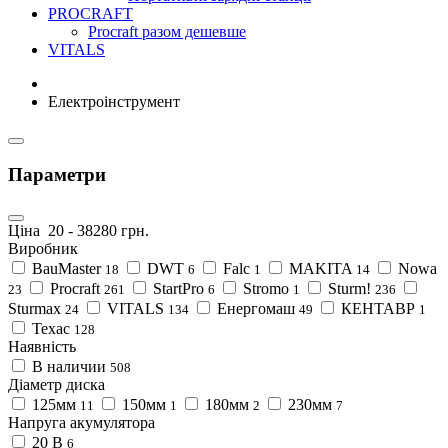
PROCRAFT
Procraft разом дешевше
VITALS
Електроінструмент
Параметри
Ціна
20
-
38280
грн.
Виробник
BauMaster
DWT
Falc
MAKITA
Nowa
18
6
1
14
Procraft
StartPro
Stromo
Sturm!
23
261
6
1
236
Sturmax
VITALS
Енергомаш
КЕНТАВР
24
134
49
1
Техас
128
Наявність
В наличии
508
Діаметр диска
125мм
150мм
180мм
230мм
11
1
2
7
Напруга акумулятора
20 В
6