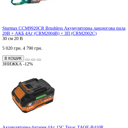
Sturmax CCM9920CR Brushless Акумуляторна ланцюгова пила
20В + АКБ 4Аг (CRM2004B) + ЗП (CRM2002С)
30 см
20 В
5 020 грн.
4 790 грн.
В КОШИК
ЗНИЖКА -12%
Акумуляторна батарея 4Аг 15С Техас ТАОЕ-B410P