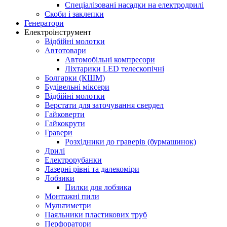
Спеціалізовані насадки на електродрилі
Скоби і заклепки
Генератори
Електроінструмент
Bідбійні молотки
Автотовари
Автомобільні компресори
Ліхтарики LED телескопічні
Болгарки (КШМ)
Будівельні міксери
Відбійні молотки
Верстати для заточування свердел
Гайковерти
Гайкокрути
Гравери
Розхідники до граверів (бурмашинок)
Дрилі
Електрорубанки
Лазерні рівні та далекоміри
Лобзики
Пилки для лобзика
Монтажні пили
Мультиметри
Паяльники пластикових труб
Перфоратори