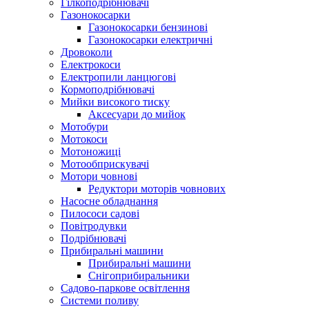
Гілкоподрібнювачі
Газонокосарки
Газонокосарки бензинові
Газонокосарки електричні
Дровоколи
Електрокоси
Електропили ланцюгові
Кормоподрібнювачі
Мийки високого тиску
Аксесуари до мийок
Мотобури
Мотокоси
Мотоножиці
Мотообприскувачі
Мотори човнові
Редуктори моторів човнових
Насосне обладнання
Пилососи садові
Повітродувки
Подрібнювачі
Прибиральні машини
Прибиральні машини
Снігоприбиральники
Садово-паркове освітлення
Системи поливу