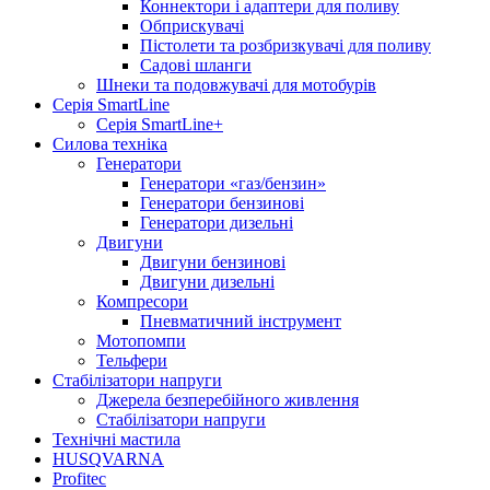
Коннектори і адаптери для поливу
Обприскувачі
Пістолети та розбризкувачі для поливу
Садові шланги
Шнеки та подовжувачі для мотобурів
Серія SmartLine
Серія SmartLine+
Силова техніка
Генератори
Генератори «газ/бензин»
Генератори бензинові
Генератори дизельні
Двигуни
Двигуни бензинові
Двигуни дизельні
Компресори
Пневматичний інструмент
Мотопомпи
Тельфери
Стабілізатори напруги
Джерела безперебійного живлення
Стабілізатори напруги
Технічні мастила
HUSQVARNA
Profitec