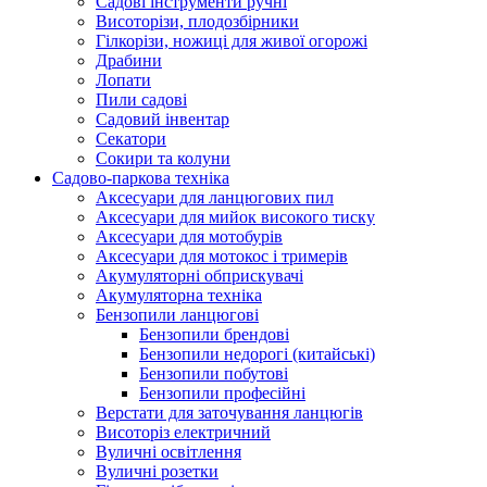
Cадові інструменти ручні
Висоторізи, плодозбірники
Гілкорізи, ножиці для живої огорожі
Драбини
Лопати
Пили садові
Садовий інвентар
Секатори
Сокири та колуни
Садово-паркова техніка
Аксесуари для ланцюгових пил
Аксесуари для мийок високого тиску
Аксесуари для мотобурів
Аксесуари для мотокос і тримерів
Акумуляторні обприскувачі
Акумуляторна техніка
Бензопили ланцюгові
Бензопили брендові
Бензопили недорогі (китайські)
Бензопили побутові
Бензопили професійні
Верстати для заточування ланцюгів
Висоторіз електричний
Вуличні освітлення
Вуличні розетки