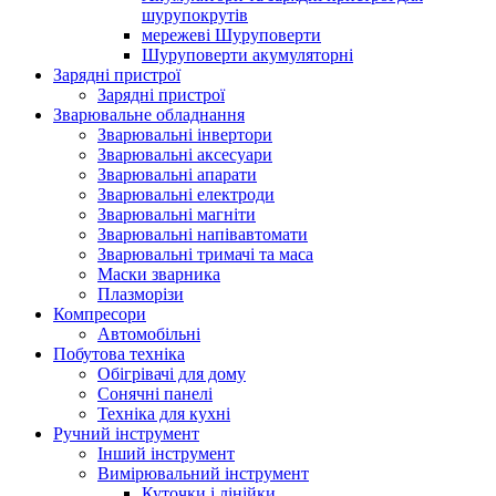
шурупокрутів
мережеві Шуруповерти
Шуруповерти акумуляторні
Зарядні пристрої
Зарядні пристрої
Зварювальне обладнання
Зварювальні інвертори
Зварювальні аксесуари
Зварювальні апарати
Зварювальні електроди
Зварювальні магніти
Зварювальні напівавтомати
Зварювальні тримачі та маса
Маски зварника
Плазморізи
Компресори
Автомобільні
Побутова техніка
Обігрівачі для дому
Сонячні панелі
Техніка для кухні
Ручний інструмент
Інший інструмент
Вимірювальний інструмент
Куточки і лінійки