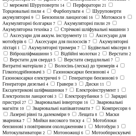
мережеві Шуруповерти
Перфоратори
14
21
Торцювальні пили
Фарбопульти
Шуруповерти
4
4
акумуляторні
Бензопили ланцюгові
Мотокоси
9
16
9
Акумуляторні болгарки
Акумуляторні пили
7
29
Акумуляторна техніка
Cтрічкові шліфувальні машини
2
3
Аксесуари для аккум. інструменту
Аксесуари для
11
мотобурів
Аксесуари для пилососів
Акумуляторні
6
7
ліхтарі
Акумуляторні тримери
Будівельні міксери
1
7
8
Віброшліфмашини
Відбійні молотки
Верстати
5
2
2
Верстати для свердл
Верстати свердлильні
5
7
Витратні матеріали
Волосінь (леска) до тримерів
2
4
Гілкоподрібнювачі
Газонокосарки бензинові
3
4
Газонокосарки електричні
Генератори бензинові
9
9
Генератори дизельні
Гравери
Диски
4
3
11
Ексцентрикові шліфмашинки
Електроінструмент
7
1
Електропили ланцюгові
Електрорубанки
Зарядні
3
5
пристрої
Зварювальні інвертори
Зварювальні
27
16
магніти
Зварювальні напівавтомати
Компресори
10
7
6
Лазерні рівні та далекоміри
Лещата
Маски
9
8
зварника
Мийки високого тиску
Мотоблоки
7
4
бензинові з повітряним охолодженням
Мотобури
1
3
Мотокультиватори
Мотоножиці
Мотообприскувачі
2
6