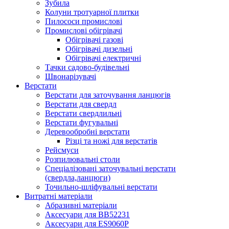
Зубила
Колуни тротуарної плитки
Пилососи промислові
Промислові обігрівачі
Обігрівачі газові
Обігрівачі дизельні
Обігрівачі електричні
Тачки садово-будівельні
Швонарізувачі
Верстати
Верстати для заточування ланцюгів
Верстати для свердл
Верстати свердлильні
Верстати фугувальні
Деревообробні верстати
Різці та ножі для верстатів
Рейсмуси
Розпилювальні столи
Спеціалізовані заточувальні верстати
(свердла,ланцюги)
Точильно-шліфувальні верстати
Витратні матеріали
Абразивні матеріали
Аксесуари для BB52231
Аксесуари для ES9060P