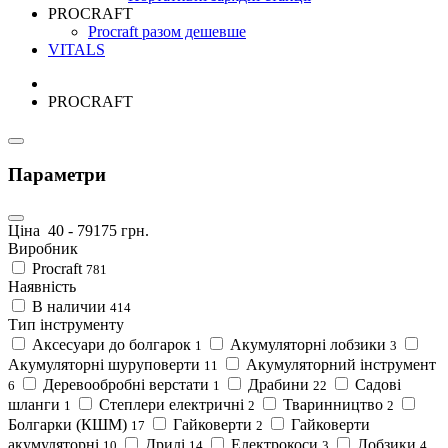
PROCRAFT
Procraft разом дешевше
VITALS
PROCRAFT
Параметри
Ціна
40
-
79175
грн.
Виробник
Procraft
781
Наявність
В наличии
414
Тип інструменту
Аксесуари до болгарок
Акумуляторні лобзики
1
3
Акумуляторні шуруповерти
Акумуляторний інструмент
11
Деревообробні верстати
Драбини
Садові
6
1
22
шланги
Степлери електричні
Тваринництво
1
2
2
Болгарки (КШМ)
Гайковерти
Гайковерти
17
2
акумуляторні
Дрилі
Електрокоси
Лобзики
10
14
3
4