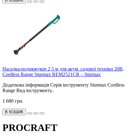
В КОШИК
Насадка-подовжувач 2,5 м для акум. садової техніки 20В,
Cordless Range Sturmax REM2521CR – Sturmax
Додаткова інформація Серія інструменту Sturmax Cordless
Range Вид інструменту..
1 680 грн.
В КОШИК
PROCRAFT