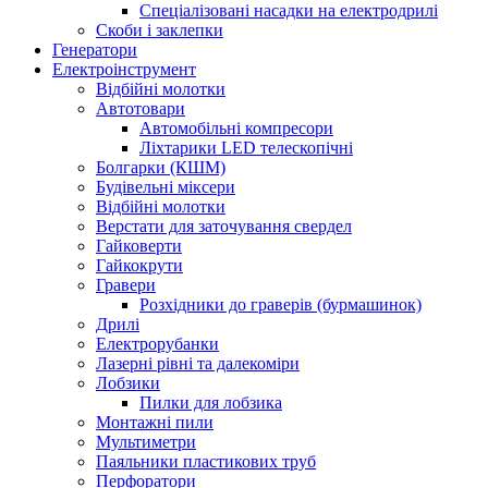
Спеціалізовані насадки на електродрилі
Скоби і заклепки
Генератори
Електроінструмент
Bідбійні молотки
Автотовари
Автомобільні компресори
Ліхтарики LED телескопічні
Болгарки (КШМ)
Будівельні міксери
Відбійні молотки
Верстати для заточування свердел
Гайковерти
Гайкокрути
Гравери
Розхідники до граверів (бурмашинок)
Дрилі
Електрорубанки
Лазерні рівні та далекоміри
Лобзики
Пилки для лобзика
Монтажні пили
Мультиметри
Паяльники пластикових труб
Перфоратори