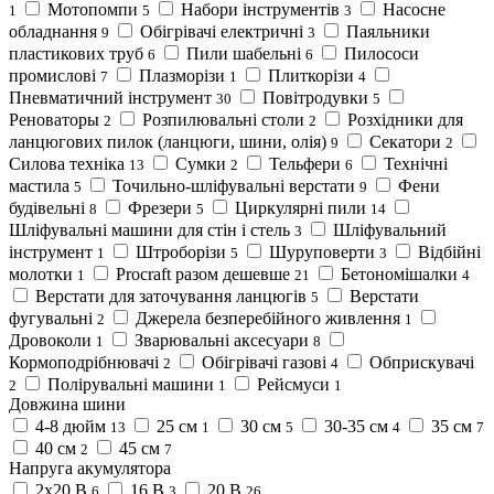
Мотопомпи
Набори інструментів
Насосне
1
5
3
обладнання
Обігрівачі електричні
Паяльники
9
3
пластикових труб
Пили шабельні
Пилососи
6
6
промислові
Плазморізи
Плиткорізи
7
1
4
Пневматичний інструмент
Повітродувки
30
5
Реноваторы
Розпилювальні столи
Розхідники для
2
2
ланцюгових пилок (ланцюги, шини, олія)
Секатори
9
2
Силова техніка
Сумки
Тельфери
Технічні
13
2
6
мастила
Точильно-шліфувальні верстати
Фени
5
9
будівельні
Фрезери
Циркулярні пили
8
5
14
Шліфувальні машини для стін і стель
Шліфувальний
3
інструмент
Штроборізи
Шуруповерти
Bідбійні
1
5
3
молотки
Procraft разом дешевше
Бетономішалки
1
21
4
Верстати для заточування ланцюгів
Верстати
5
фугувальні
Джерела безперебійного живлення
2
1
Дровоколи
Зварювальні аксесуари
1
8
Кормоподрібнювачі
Обігрівачі газові
Обприскувачі
2
4
Полірувальні машини
Рейсмуси
2
1
1
Довжина шини
4-8 дюйм
25 см
30 см
30-35 см
35 см
13
1
5
4
7
40 см
45 см
2
7
Напруга акумулятора
2x20 В
16 В
20 В
6
3
26