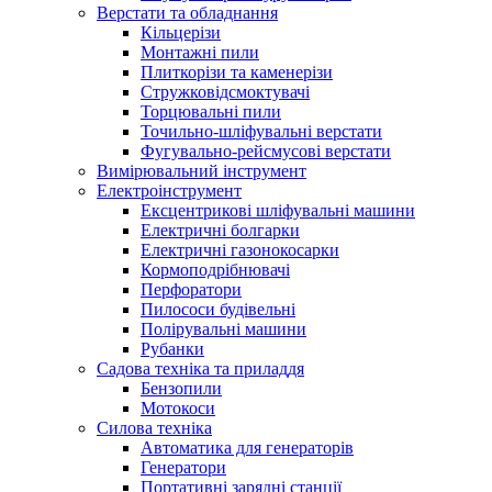
Верстати та обладнання
Кільцерізи
Монтажні пили
Плиткорізи та каменерізи
Стружковідсмоктувачі
Торцювальні пили
Точильно-шліфувальні верстати
Фугувально-рейсмусові верстати
Вимірювальний інструмент
Електроінструмент
Ексцентрикові шліфувальні машини
Електричні болгарки
Електричні газонокосарки
Кормоподрібнювачі
Перфоратори
Пилососи будівельні
Полірувальні машини
Рубанки
Садова техніка та приладдя
Бензопили
Мотокоси
Силова техніка
Автоматика для генераторів
Генератори
Портативні зарядні станції