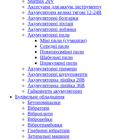
Sturmax 20V
Аксесуари для аккум. інструменту
Акумулятори великі тягові 12-24В
Акумуляторні болгарки
Акумуляторні ліхтарі
Акумуляторні лобзики
Акумуляторні пили
Міні пили (сучкорізи)
Середні пили
Повнорозмірні пили
Шабельні пили
Циркулярні пили
Акумуляторні тримери
Акумуляторні шуруповерти
Акумуляторна лінійка 20В
Акумуляторна лінійка 36В
Гайковерти акумуляторні
Будівельне обладнання
Бетономішалки
Вібратори
Віброплити
Віброрейки
Вібротрамбовки
Глибинні вібратори
Затиральні машини