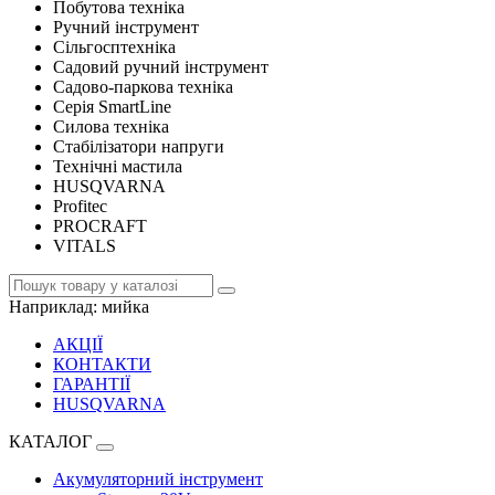
Побутова техніка
Ручний інструмент
Сільгосптехніка
Садовий ручний інструмент
Садово-паркова техніка
Серія SmartLine
Силова техніка
Стабілізатори напруги
Технічні мастила
HUSQVARNA
Profitec
PROCRAFT
VITALS
Наприклад:
мийка
АКЦІЇ
КОНТАКТИ
ГАРАНТІЇ
HUSQVARNA
КАТАЛОГ
Акумуляторний інструмент