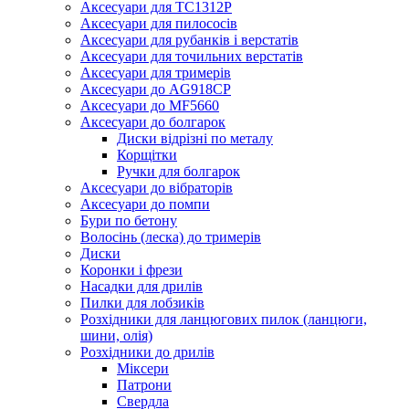
Аксесуари для TC1312P
Аксесуари для пилососів
Аксесуари для рубанків і верстатів
Аксесуари для точильних верстатів
Аксесуари для тримерів
Аксесуари до AG918CP
Аксесуари до MF5660
Аксесуари до болгарок
Диски відрізні по металу
Корщітки
Ручки для болгарок
Аксесуари до вібраторів
Аксесуари до помпи
Бури по бетону
Волосінь (леска) до тримерів
Диски
Коронки і фрези
Насадки для дрилів
Пилки для лобзиків
Розхідники для ланцюгових пилок (ланцюги,
шини, олія)
Розхідники до дрилів
Міксери
Патрони
Свердла