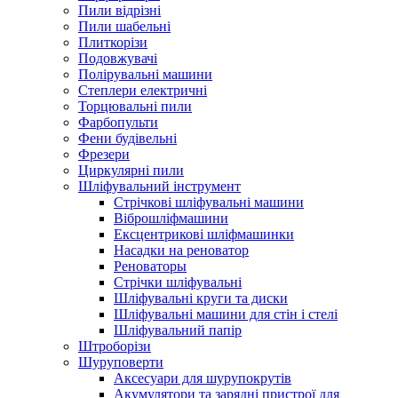
Пили відрізні
Пили шабельні
Плиткорізи
Подовжувачі
Полірувальні машини
Степлери електричні
Торцювальні пили
Фарбопульти
Фени будівельні
Фрезери
Циркулярні пили
Шліфувальний інструмент
Cтрічкові шліфувальні машини
Віброшліфмашини
Ексцентрикові шліфмашинки
Насадки на реноватор
Реноваторы
Стрічки шліфувальні
Шліфувальні круги та диски
Шліфувальні машини для стін і стелі
Шліфувальний папір
Штроборізи
Шуруповерти
Аксесуари для шурупокрутів
Акумулятори та зарядні пристрої для