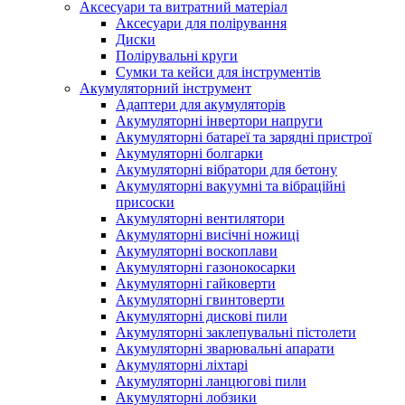
Аксесуари та витратний матеріал
Аксесуари для полірування
Диски
Полірувальні круги
Сумки та кейси для інструментів
Акумуляторний інструмент
Адаптери для акумуляторів
Акумуляторні інвертори напруги
Акумуляторні батареї та зарядні пристрої
Акумуляторні болгарки
Акумуляторні вібратори для бетону
Акумуляторні вакуумні та вібраційні
присоски
Акумуляторні вентилятори
Акумуляторні висічні ножиці
Акумуляторні воскоплави
Акумуляторні газонокосарки
Акумуляторні гайковерти
Акумуляторні гвинтоверти
Акумуляторні дискові пили
Акумуляторні заклепувальні пістолети
Акумуляторні зварювальні апарати
Акумуляторні ліхтарі
Акумуляторні ланцюгові пили
Акумуляторні лобзики