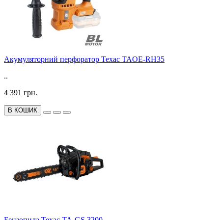
Акумуляторний перфоратор Техас TAOE-RH35
..
4 391 грн.
В КОШИК
Бензопила Техас TA-GS 3200