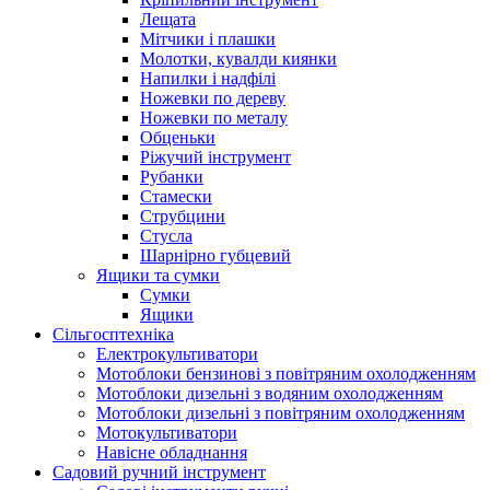
Лещата
Мітчики і плашки
Молотки, кувалди киянки
Напилки і надфілі
Ножевки по дереву
Ножевки по металу
Обценьки
Ріжучий інструмент
Рубанки
Стамески
Струбцини
Стусла
Шарнірно губцевий
Ящики та сумки
Сумки
Ящики
Сільгосптехніка
Електрокультиватори
Мотоблоки бензинові з повітряним охолодженням
Мотоблоки дизельні з водяним охолодженням
Мотоблоки дизельні з повітряним охолодженням
Мотокультиватори
Навісне обладнання
Садовий ручний інструмент