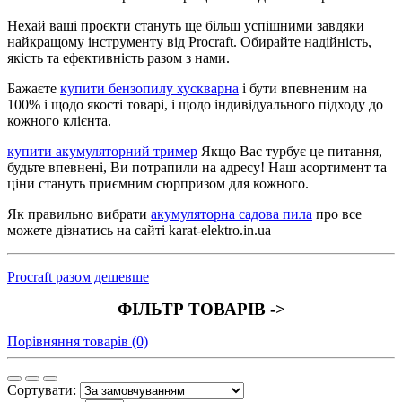
Нехай ваші проєкти стануть ще більш успішними завдяки
найкращому інструменту від Procraft. Обирайте надійність,
якість та ефективність разом з нами.
Бажаєте
купити бензопилу хускварна
і бути впевненим на
100% і щодо якості товарі, і щодо індивідуального підходу до
кожного клієнта.
купити акумуляторний тример
Якщо Вас турбує це питання,
будьте впевнені, Ви потрапили на адресу! Наш асортимент та
ціни стануть приємним сюрпризом для кожного.
Як правильно вибрати
акумуляторна садова пила
про все
можете дізнатись на сайті karat-elektro.in.ua
Procraft разом дешевше
ФІЛЬТР ТОВАРІВ ->
Порівняння товарів (0)
Сортувати: