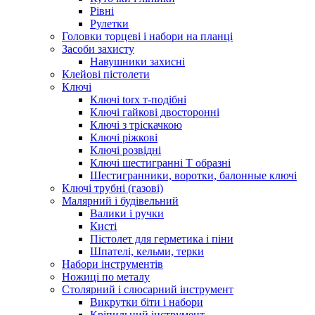
Рівні
Рулетки
Головки торцеві і набори на планці
Засоби захисту
Навушники захисні
Клейові пістолети
Ключі
Ключі torx т-подібні
Ключі гайкові двосторонні
Ключі з тріскачкою
Ключі ріжкові
Ключі розвідні
Ключі шестигранні Т образні
Шестигранники, воротки, балонные ключі
Ключі трубні (газові)
Малярний і будівельний
Валики і ручки
Кисті
Пістолет для герметика і піни
Шпателі, кельми, терки
Набори інструментів
Ножиці по металу
Столярний і слюсарний інструмент
Викрутки біти і набори
Кріпильний інструмент