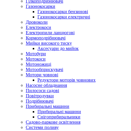
Гілкоподрібнювачі
Газонокосарки
Газонокосарки бензинові
Газонокосарки електричні
Дровоколи
Електрокоси
Електропили ланцюгові
Кормоподрібнювачі
Мийки високого тиску
Аксесуари до мийок
Мотобури
Мотокоси
Мотоножиці
Мотообприскувачі
Мотори човнові
Редуктори моторів човнових
Насосне обладнання
Пилососи садові
Повітродувки
Подрібнювачі
Прибиральні машини
Прибиральні машини
Снігоприбиральники
Садово-паркове освітлення
Системи поливу