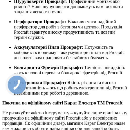
Шуруповерти Прокрафт:
Професійний монтаж або
ремонт? Наші шуруповерти допоможуть вам виконати
завдання легко та точно.
Перфоратори Прокрафт:
Важливо мати надійний
перфоратор для робіт з бетоном чи цеглою. Продукція
Procraft гарантує високу продуктивність та довгий
термін служби.
Аккумуляторні Пили Прокрафт:
Потужність та
мобільність в одному – аккумуляторні пили від Procraft
дозволять вам працювати без зайвих обмежень.
Болгарки та Фрезери Прокрафт:
Точність і швидкість
– ось ключові переваги болгарок і фрезерів від Procraft.
Електропили Прокрафт:
Якість різання та висока
продуктивність – ось що робить електропили від Procraft
незамінними при роботі з деревиною.
Покупка на офіційному сайті Карат Електро ТМ Procraft
Не ризикуйте якістю інструменту – купуйте лише оригінальну
продукцію на офіційному сайті Procraft або у перевірених
продавців. Як офіційний дилер, магазин Карат Електро надає
вам можливість обрати найкращі засоби для вашої роботи.