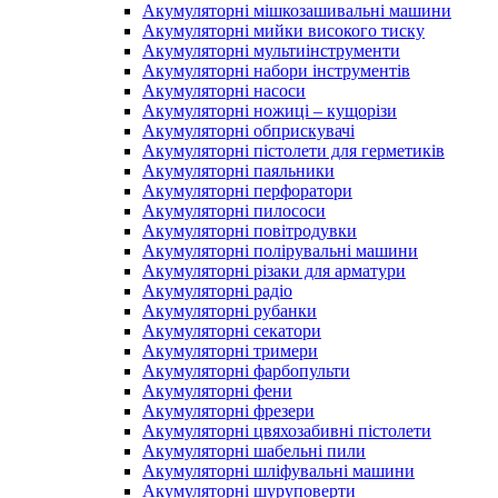
Акумуляторні мішкозашивальні машини
Акумуляторні мийки високого тиску
Акумуляторні мультиінструменти
Акумуляторні набори інструментів
Акумуляторні насоси
Акумуляторні ножиці – кущорізи
Акумуляторні обприскувачі
Акумуляторні пістолети для герметиків
Акумуляторні паяльники
Акумуляторні перфоратори
Акумуляторні пилососи
Акумуляторні повітродувки
Акумуляторні полірувальні машини
Акумуляторні різаки для арматури
Акумуляторні радіо
Акумуляторні рубанки
Акумуляторні секатори
Акумуляторні тримери
Акумуляторні фарбопульти
Акумуляторні фени
Акумуляторні фрезери
Акумуляторні цвяхозабивні пістолети
Акумуляторні шабельні пили
Акумуляторні шліфувальні машини
Акумуляторні шуруповерти