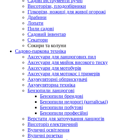
Cадові інструменти ручні
Висоторізи, плодозбірники
Гілкорізи, ножиці для живої огорожі
Драбини
Лопати
Пили садові
Садовий інвентар
Секатори
Сокири та колуни
Садово-паркова техніка
Аксесуари для ланцюгових пил
Аксесуари для мийок високого тиску
Аксесуари для мотобурів
Аксесуари для мотокос і тримерів
Акумуляторні обприскувачі
Акумуляторна техніка
Бензопили ланцюгові
Бензопили брендові
Бензопили недорогі (китайські)
Бензопили побутові
Бензопили професійні
Верстати для заточування ланцюгів
Висоторіз електричний
Вуличні освітлення
Вуличні розетки