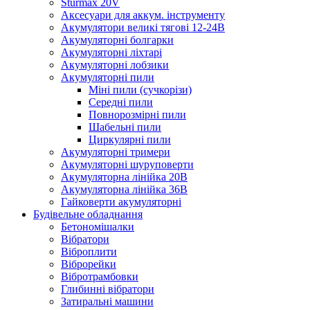
Sturmax 20V
Аксесуари для аккум. інструменту
Акумулятори великі тягові 12-24В
Акумуляторні болгарки
Акумуляторні ліхтарі
Акумуляторні лобзики
Акумуляторні пили
Міні пили (сучкорізи)
Середні пили
Повнорозмірні пили
Шабельні пили
Циркулярні пили
Акумуляторні тримери
Акумуляторні шуруповерти
Акумуляторна лінійка 20В
Акумуляторна лінійка 36В
Гайковерти акумуляторні
Будівельне обладнання
Бетономішалки
Вібратори
Віброплити
Віброрейки
Вібротрамбовки
Глибинні вібратори
Затиральні машини