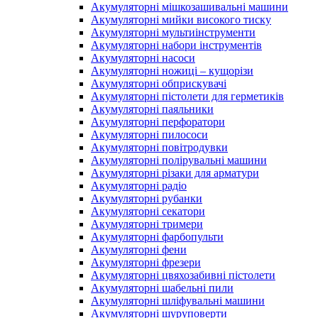
Акумуляторні мішкозашивальні машини
Акумуляторні мийки високого тиску
Акумуляторні мультиінструменти
Акумуляторні набори інструментів
Акумуляторні насоси
Акумуляторні ножиці – кущорізи
Акумуляторні обприскувачі
Акумуляторні пістолети для герметиків
Акумуляторні паяльники
Акумуляторні перфоратори
Акумуляторні пилососи
Акумуляторні повітродувки
Акумуляторні полірувальні машини
Акумуляторні різаки для арматури
Акумуляторні радіо
Акумуляторні рубанки
Акумуляторні секатори
Акумуляторні тримери
Акумуляторні фарбопульти
Акумуляторні фени
Акумуляторні фрезери
Акумуляторні цвяхозабивні пістолети
Акумуляторні шабельні пили
Акумуляторні шліфувальні машини
Акумуляторні шуруповерти