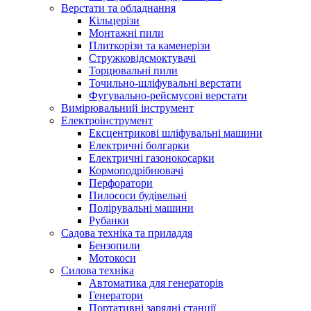
Верстати та обладнання
Кільцерізи
Монтажні пили
Плиткорізи та каменерізи
Стружковідсмоктувачі
Торцювальні пили
Точильно-шліфувальні верстати
Фугувально-рейсмусові верстати
Вимірювальний інструмент
Електроінструмент
Ексцентрикові шліфувальні машини
Електричні болгарки
Електричні газонокосарки
Кормоподрібнювачі
Перфоратори
Пилососи будівельні
Полірувальні машини
Рубанки
Садова техніка та приладдя
Бензопили
Мотокоси
Силова техніка
Автоматика для генераторів
Генератори
Портативні зарядні станції