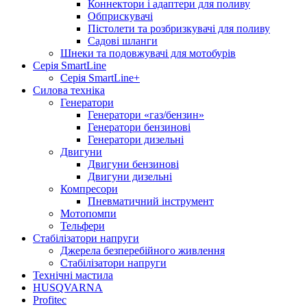
Коннектори і адаптери для поливу
Обприскувачі
Пістолети та розбризкувачі для поливу
Садові шланги
Шнеки та подовжувачі для мотобурів
Серія SmartLine
Серія SmartLine+
Силова техніка
Генератори
Генератори «газ/бензин»
Генератори бензинові
Генератори дизельні
Двигуни
Двигуни бензинові
Двигуни дизельні
Компресори
Пневматичний інструмент
Мотопомпи
Тельфери
Стабілізатори напруги
Джерела безперебійного живлення
Стабілізатори напруги
Технічні мастила
HUSQVARNA
Profitec