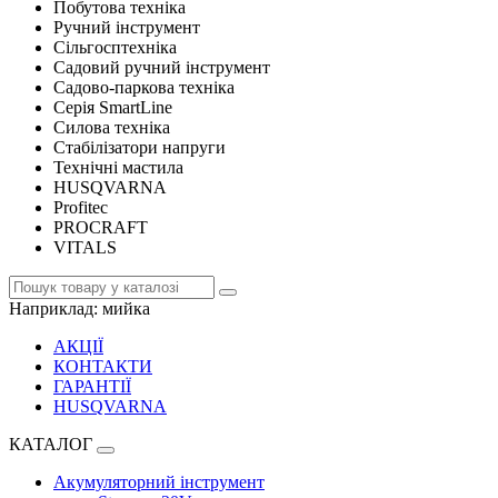
Побутова техніка
Ручний інструмент
Сільгосптехніка
Садовий ручний інструмент
Садово-паркова техніка
Серія SmartLine
Силова техніка
Стабілізатори напруги
Технічні мастила
HUSQVARNA
Profitec
PROCRAFT
VITALS
Наприклад:
мийка
АКЦІЇ
КОНТАКТИ
ГАРАНТІЇ
HUSQVARNA
КАТАЛОГ
Акумуляторний інструмент