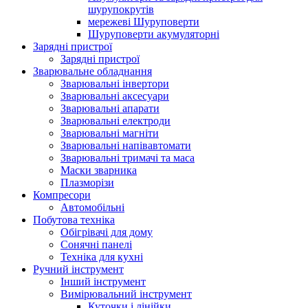
шурупокрутів
мережеві Шуруповерти
Шуруповерти акумуляторні
Зарядні пристрої
Зарядні пристрої
Зварювальне обладнання
Зварювальні інвертори
Зварювальні аксесуари
Зварювальні апарати
Зварювальні електроди
Зварювальні магніти
Зварювальні напівавтомати
Зварювальні тримачі та маса
Маски зварника
Плазморізи
Компресори
Автомобільні
Побутова техніка
Обігрівачі для дому
Сонячні панелі
Техніка для кухні
Ручний інструмент
Інший інструмент
Вимірювальний інструмент
Куточки і лінійки