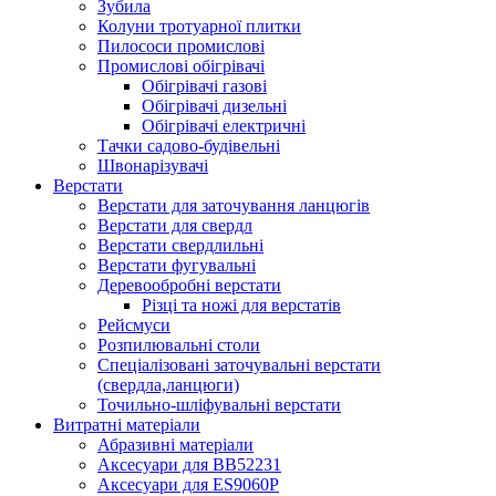
Зубила
Колуни тротуарної плитки
Пилососи промислові
Промислові обігрівачі
Обігрівачі газові
Обігрівачі дизельні
Обігрівачі електричні
Тачки садово-будівельні
Швонарізувачі
Верстати
Верстати для заточування ланцюгів
Верстати для свердл
Верстати свердлильні
Верстати фугувальні
Деревообробні верстати
Різці та ножі для верстатів
Рейсмуси
Розпилювальні столи
Спеціалізовані заточувальні верстати
(свердла,ланцюги)
Точильно-шліфувальні верстати
Витратні матеріали
Абразивні матеріали
Аксесуари для BB52231
Аксесуари для ES9060P