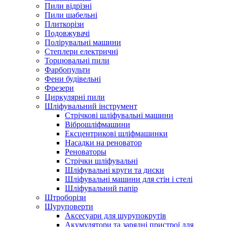
Пили відрізні
Пили шабельні
Плиткорізи
Подовжувачі
Полірувальні машини
Степлери електричні
Торцювальні пили
Фарбопульти
Фени будівельні
Фрезери
Циркулярні пили
Шліфувальний інструмент
Cтрічкові шліфувальні машини
Віброшліфмашини
Ексцентрикові шліфмашинки
Насадки на реноватор
Реноваторы
Стрічки шліфувальні
Шліфувальні круги та диски
Шліфувальні машини для стін і стелі
Шліфувальний папір
Штроборізи
Шуруповерти
Аксесуари для шурупокрутів
Акумулятори та зарядні пристрої для