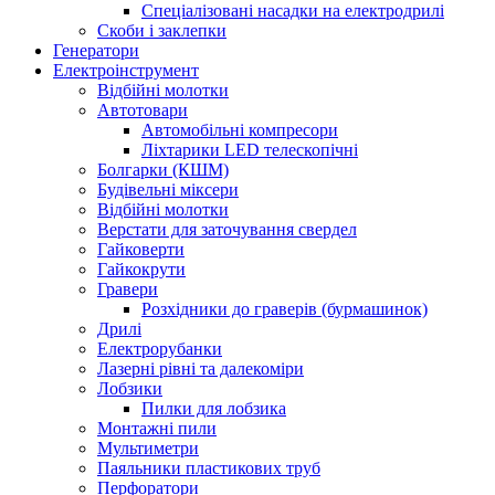
Спеціалізовані насадки на електродрилі
Скоби і заклепки
Генератори
Електроінструмент
Bідбійні молотки
Автотовари
Автомобільні компресори
Ліхтарики LED телескопічні
Болгарки (КШМ)
Будівельні міксери
Відбійні молотки
Верстати для заточування свердел
Гайковерти
Гайкокрути
Гравери
Розхідники до граверів (бурмашинок)
Дрилі
Електрорубанки
Лазерні рівні та далекоміри
Лобзики
Пилки для лобзика
Монтажні пили
Мультиметри
Паяльники пластикових труб
Перфоратори