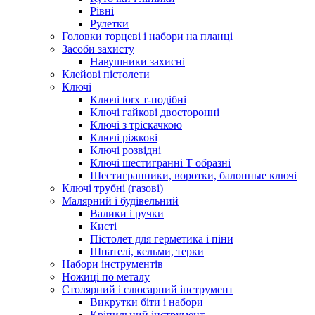
Рівні
Рулетки
Головки торцеві і набори на планці
Засоби захисту
Навушники захисні
Клейові пістолети
Ключі
Ключі torx т-подібні
Ключі гайкові двосторонні
Ключі з тріскачкою
Ключі ріжкові
Ключі розвідні
Ключі шестигранні Т образні
Шестигранники, воротки, балонные ключі
Ключі трубні (газові)
Малярний і будівельний
Валики і ручки
Кисті
Пістолет для герметика і піни
Шпателі, кельми, терки
Набори інструментів
Ножиці по металу
Столярний і слюсарний інструмент
Викрутки біти і набори
Кріпильний інструмент