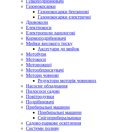
Гілкоподрібнювачі
Газонокосарки
Газонокосарки бензинові
Газонокосарки електричні
Дровоколи
Електрокоси
Електропили ланцюгові
Кормоподрібнювачі
Мийки високого тиску
Аксесуари до мийок
Мотобури
Мотокоси
Мотоножиці
Мотообприскувачі
Мотори човнові
Редуктори моторів човнових
Насосне обладнання
Пилососи садові
Повітродувки
Подрібнювачі
Прибиральні машини
Прибиральні машини
Снігоприбиральники
Садово-паркове освітлення
Системи поливу