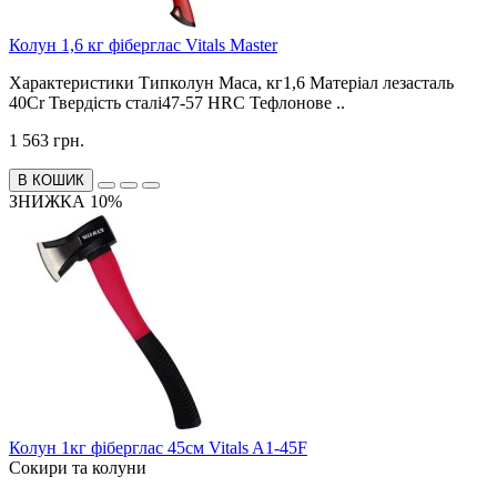
Колун 1,6 кг фіберглас Vitals Master
Характеристики Типколун Маса, кг1,6 Матеріал лезасталь
40Cr Твердість сталі47-57 HRC Тефлонове ..
1 563 грн.
В КОШИК
ЗНИЖКА 10%
Колун 1кг фіберглас 45см Vitals A1-45F
Сокири та колуни