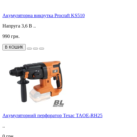
Акумуляторна викрутка Procraft KS510
Напруга 3,6 В ..
990 грн.
В КОШИК
Акумуляторний перфоратор Техас TAOE-RH25
..
0 грн.