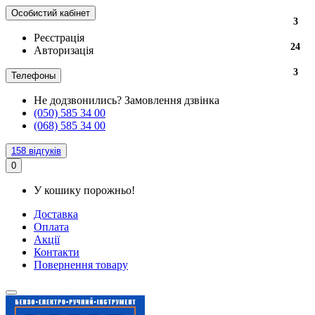
Особистий кабінет
3
3
3
3
3
3
3
3
Реєстрація
24
24
24
24
24
Авторизація
3
3
3
3
3
Телефоны
Не додзвонились?
Замовлення дзвінка
(050) 585 34 00
(068) 585 34 00
158 відгуків
0
У кошику порожньо!
Доставка
Оплата
Акції
Контакти
Повернення товару