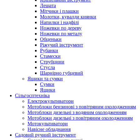
Лещата
Мітчики і плашки
Молотки, кувалди киянки
Напилки і надфілі
Ножевки по дереву
Ножевки по металу
Обценьки
Ріжучий інструмент
Рубанки
Стамески
Струбцини
Стусла
Шарнірно губцевий
Ящики та сумки
Сумки
Ящики
Сільгосптехніка
Електрокультиватори
Мотоблоки бензинові з повітряним охолодженням
Мотоблоки дизельні з водяним охолодженням
Мотоблоки дизельні з повітряним охолодженням
Мотокультиватори
Навісне обладнання
Садовий ручний інструмент