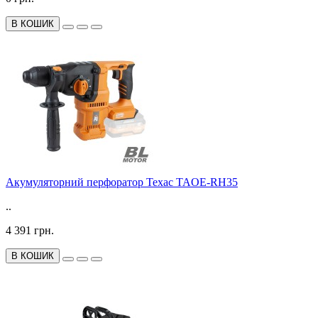
В КОШИК
Акумуляторний перфоратор Техас TAOE-RH35
..
4 391 грн.
В КОШИК