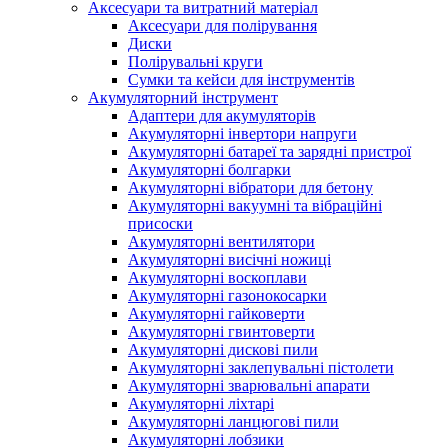
Аксесуари та витратний матеріал
Аксесуари для полірування
Диски
Полірувальні круги
Сумки та кейси для інструментів
Акумуляторний інструмент
Адаптери для акумуляторів
Акумуляторні інвертори напруги
Акумуляторні батареї та зарядні пристрої
Акумуляторні болгарки
Акумуляторні вібратори для бетону
Акумуляторні вакуумні та вібраційні
присоски
Акумуляторні вентилятори
Акумуляторні висічні ножиці
Акумуляторні воскоплави
Акумуляторні газонокосарки
Акумуляторні гайковерти
Акумуляторні гвинтоверти
Акумуляторні дискові пили
Акумуляторні заклепувальні пістолети
Акумуляторні зварювальні апарати
Акумуляторні ліхтарі
Акумуляторні ланцюгові пили
Акумуляторні лобзики