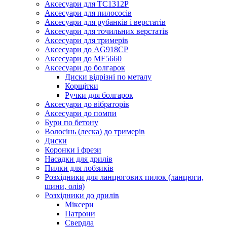
Аксесуари для TC1312P
Аксесуари для пилососів
Аксесуари для рубанків і верстатів
Аксесуари для точильних верстатів
Аксесуари для тримерів
Аксесуари до AG918CP
Аксесуари до MF5660
Аксесуари до болгарок
Диски відрізні по металу
Корщітки
Ручки для болгарок
Аксесуари до вібраторів
Аксесуари до помпи
Бури по бетону
Волосінь (леска) до тримерів
Диски
Коронки і фрези
Насадки для дрилів
Пилки для лобзиків
Розхідники для ланцюгових пилок (ланцюги,
шини, олія)
Розхідники до дрилів
Міксери
Патрони
Свердла