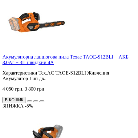
Акумуляторна ланцюгова пила Техас TAOE-S12BLI + АКБ
8.0Аг + ЗП швидкий 4А
Характеристики Tex.AC TAOE-S12BLI Живлення
Акумулятор Тип дв..
4 050 грн.
3 800 грн.
В КОШИК
ЗНИЖКА -5%