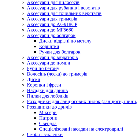
Аксесуари для пилососів
Аксесуари для рубанків і верстатів
Аксесуари для точильних верстатів
Аксесуари для тримерів
Аксесуари до AG918CP
Аксесуари до MF5660
Аксесуари до болгарок
Диски відрізні по металу
Корщітки
Ручки для болгарок
Аксесуари до вібраторів
Аксесуари до помпи
Бури по бетону
Волосінь (леска) до тримерів
Диски
Коронки і фрези
Насадки для дрилів
Пилки для лобзиків
Розхідники для ланцюгових пилок (ланцюги, шини, 
Розхідники до дрилів
Міксери
Патрони
Свердла
Спеціалізовані насадки на електродрилі
Скоби і заклепки