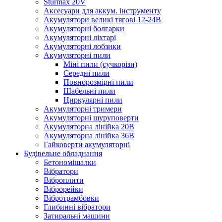
Sturmax 20V
Аксесуари для аккум. інструменту
Акумулятори великі тягові 12-24В
Акумуляторні болгарки
Акумуляторні ліхтарі
Акумуляторні лобзики
Акумуляторні пили
Міні пили (сучкорізи)
Середні пили
Повнорозмірні пили
Шабельні пили
Циркулярні пили
Акумуляторні тримери
Акумуляторні шуруповерти
Акумуляторна лінійка 20В
Акумуляторна лінійка 36В
Гайковерти акумуляторні
Будівельне обладнання
Бетономішалки
Вібратори
Віброплити
Віброрейки
Вібротрамбовки
Глибинні вібратори
Затиральні машини