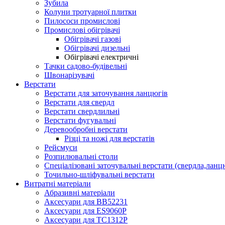
Зубила
Колуни тротуарної плитки
Пилососи промислові
Промислові обігрівачі
Обігрівачі газові
Обігрівачі дизельні
Обігрівачі електричні
Тачки садово-будівельні
Швонарізувачі
Верстати
Верстати для заточування ланцюгів
Верстати для свердл
Верстати свердлильні
Верстати фугувальні
Деревообробні верстати
Різці та ножі для верстатів
Рейсмуси
Розпилювальні столи
Спеціалізовані заточувальні верстати (свердла,ланц
Точильно-шліфувальні верстати
Витратні матеріали
Абразивні матеріали
Аксесуари для BB52231
Аксесуари для ES9060P
Аксесуари для TC1312P