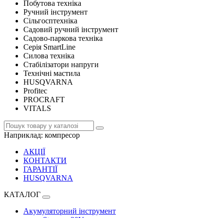
Побутова техніка
Ручний інструмент
Сільгосптехніка
Садовий ручний інструмент
Садово-паркова техніка
Серія SmartLine
Силова техніка
Стабілізатори напруги
Технічні мастила
HUSQVARNA
Profitec
PROCRAFT
VITALS
Наприклад:
компресор
АКЦІЇ
КОНТАКТИ
ГАРАНТІЇ
HUSQVARNA
КАТАЛОГ
Акумуляторний інструмент