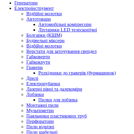
Генератори
Електроінструмент
Bідбійні молотки
Автотовари
Автомобільні компресори
Ліхтарики LED телескопічні
Болгарки (КШМ)
Будівельні міксери
Відбійні молотки
Верстати для заточування свердел
Гайковерти
Гайкокрути
Гравери
Розхідники до граверів (бурмашинок)
Дрилі
Електрорубанки
Лазерні рівні та далекоміри
Лобзики
Пилки для лобзика
Монтажні пили
Мультиметри
Паяльники пластикових труб
Перфоратори
Пили відрізні
Пили шабельні