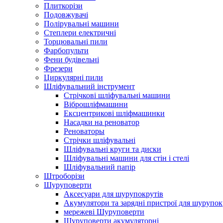
Плиткорізи
Подовжувачі
Полірувальні машини
Степлери електричні
Торцювальні пили
Фарбопульти
Фени будівельні
Фрезери
Циркулярні пили
Шліфувальний інструмент
Cтрічкові шліфувальні машини
Віброшліфмашини
Ексцентрикові шліфмашинки
Насадки на реноватор
Реноваторы
Стрічки шліфувальні
Шліфувальні круги та диски
Шліфувальні машини для стін і стелі
Шліфувальний папір
Штроборізи
Шуруповерти
Аксесуари для шурупокрутів
Акумулятори та зарядні пристрої для шурупок
мережеві Шуруповерти
Шуруповерти акумуляторні