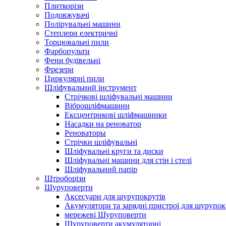
Плиткорізи
Подовжувачі
Полірувальні машини
Степлери електричні
Торцювальні пили
Фарбопульти
Фени будівельні
Фрезери
Циркулярні пили
Шліфувальний інструмент
Cтрічкові шліфувальні машини
Віброшліфмашини
Ексцентрикові шліфмашинки
Насадки на реноватор
Реноваторы
Стрічки шліфувальні
Шліфувальні круги та диски
Шліфувальні машини для стін і стелі
Шліфувальний папір
Штроборізи
Шуруповерти
Аксесуари для шурупокрутів
Акумулятори та зарядні пристрої для шурупок
мережеві Шуруповерти
Шуруповерти акумуляторні