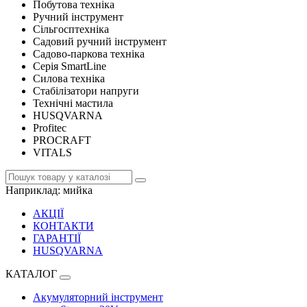
Побутова техніка
Ручний інструмент
Сільгосптехніка
Садовий ручний інструмент
Садово-паркова техніка
Серія SmartLine
Силова техніка
Стабілізатори напруги
Технічні мастила
HUSQVARNA
Profitec
PROCRAFT
VITALS
Наприклад:
мийка
АКЦІЇ
КОНТАКТИ
ГАРАНТІЇ
HUSQVARNA
КАТАЛОГ
Акумуляторний інструмент