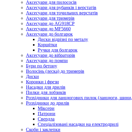
Аксесуари для пилососів
Аксесуари для рубанків і верстатів
Аксесуари для точильних верстатів
Аксесуари для тримерів
Аксесуари до AG918CP
Аксесуари до MF5660
Аксесуари до болгарок
Диски відрізні по металу
Корщітки
Ручки для болгарок
Аксесуари до вібраторів
Аксесуари до помпи
Бури по бетону
Волосінь (леска) до тримерів
Диски
Коронки і фрези
Насадки для дрилів
Пилки для лобзиків
Розхідники для ланцюгових пилок (ланцюги, шини, 
Розхідники до дрилів
Міксери
Патрони
Свердла
Спеціалізовані насадки на електродрилі
Скоби і заклепки