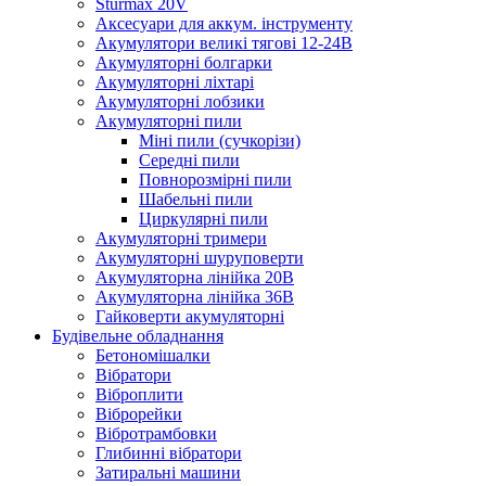
Sturmax 20V
Аксесуари для аккум. інструменту
Акумулятори великі тягові 12-24В
Акумуляторні болгарки
Акумуляторні ліхтарі
Акумуляторні лобзики
Акумуляторні пили
Міні пили (сучкорізи)
Середні пили
Повнорозмірні пили
Шабельні пили
Циркулярні пили
Акумуляторні тримери
Акумуляторні шуруповерти
Акумуляторна лінійка 20В
Акумуляторна лінійка 36В
Гайковерти акумуляторні
Будівельне обладнання
Бетономішалки
Вібратори
Віброплити
Віброрейки
Вібротрамбовки
Глибинні вібратори
Затиральні машини