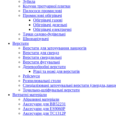
Зубила
Колуни тротуарної плитки
Пилососи промислові
Промислові обігрівачі
Обігрівачі газові
Обігрівачі дизельні
Обігрівачі електричні
Тачки садово-будівельні
Швонарізувачі
Верстати
Верстати для заточування ланцюгів
Верстати для свердл
Верстати свердлильні
Верстати фугувальні
Деревообробні верстати
Різці та ножі для верстатів
Рейсмуси
Розпилювальні столи
Спеціалізовані заточувальні верстати (свердла,ланц
Точильно-шліфувальні верстати
Витратні матеріали
Абразивні матеріали
Аксесуари для BB52231
Аксесуари для ES9060P
Аксесуари для TC1312P