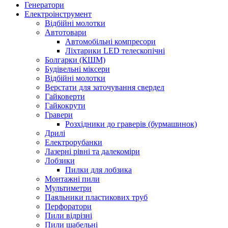
Генератори
Електроінструмент
Bідбійні молотки
Автотовари
Автомобільні компресори
Ліхтарики LED телескопічні
Болгарки (КШМ)
Будівельні міксери
Відбійні молотки
Верстати для заточування свердел
Гайковерти
Гайкокрути
Гравери
Розхідники до граверів (бурмашинок)
Дрилі
Електрорубанки
Лазерні рівні та далекоміри
Лобзики
Пилки для лобзика
Монтажні пили
Мультиметри
Паяльники пластикових труб
Перфоратори
Пили відрізні
Пили шабельні