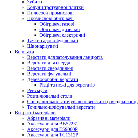
Зубила
Колуни тротуарної плитки
Пилососи промислові
Промислові обігрівачі
Обігрівачі газові
Обігрівачі дизельні
Обігрівачі електричні
Тачки садово-будівельні
Швонарізувачі
Верстати
Верстати для заточування ланцюгів
Верстати для свердл
Верстати свердлильні
Верстати фугувальні
Деревообробні верстати
Різці та ножі для верстатів
Рейсмуси
Розпилювальні столи
Спеціалізовані заточувальні верстати (свердла,ланц
Точильно-шліфувальні верстати
Витратні матеріали
Абразивні матеріали
Аксесуари для BB52231
Аксесуари для ES9060P
Аксесуари для TC1312P