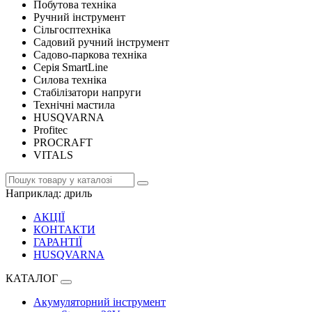
Побутова техніка
Ручний інструмент
Сільгосптехніка
Садовий ручний інструмент
Садово-паркова техніка
Серія SmartLine
Силова техніка
Стабілізатори напруги
Технічні мастила
HUSQVARNA
Profitec
PROCRAFT
VITALS
Наприклад:
дриль
АКЦІЇ
КОНТАКТИ
ГАРАНТІЇ
HUSQVARNA
КАТАЛОГ
Акумуляторний інструмент