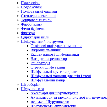
Плиткорізи
Подовжувачі
Полірувальні машини
Степлери електричні
Торцювальні пили
Фарбопульти
Фени будівельні
Фрезери
Циркулярні пили
Шліфувальний інструмент
Cтрічкові шліфувальні машини
Віброшліфмашини
Ексцентрикові шліфмашинки
Насадки на реноватор
Реноваторы
Стрічки шліфувальні
Шліфувальні круги та диски
Шліфувальні машини для стін і стелі
Шліфувальний папір
Штроборізи
Шуруповерти
Аксесуари для шурупокрутів
Акумулятори та зарядні пристрої для шурупок
мережеві Шуруповерти
Шуруповерти акумуляторні