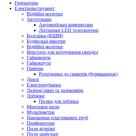
Генератори
Електроінструмент
Bідбійні молотки
Автотовари
Автомобільні компресори
Ліхтарики LED телескопічні
Болгарки (КШМ)
Будівельні міксери
Відбійні молотки
Верстати для заточування свердел
Гайковерти
Гайкокрути
Гравери
Розхідники до граверів (бурмашинок)
Дрилі
Електрорубанки
Лазерні рівні та далекоміри
Лобзики
Пилки для лобзика
Монтажні пили
Мультиметри
Паяльники пластикових труб
Перфоратори
Пили відрізні
Пили шабельні