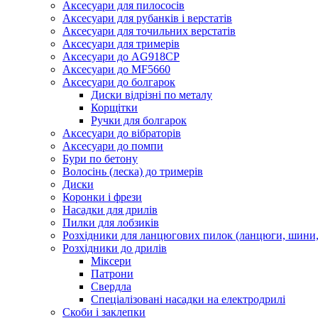
Аксесуари для пилососів
Аксесуари для рубанків і верстатів
Аксесуари для точильних верстатів
Аксесуари для тримерів
Аксесуари до AG918CP
Аксесуари до MF5660
Аксесуари до болгарок
Диски відрізні по металу
Корщітки
Ручки для болгарок
Аксесуари до вібраторів
Аксесуари до помпи
Бури по бетону
Волосінь (леска) до тримерів
Диски
Коронки і фрези
Насадки для дрилів
Пилки для лобзиків
Розхідники для ланцюгових пилок (ланцюги, шини, 
Розхідники до дрилів
Міксери
Патрони
Свердла
Спеціалізовані насадки на електродрилі
Скоби і заклепки