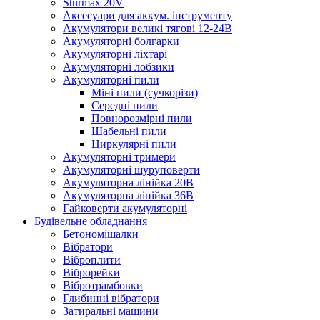
Sturmax 20V
Аксесуари для аккум. інструменту
Акумулятори великі тягові 12-24В
Акумуляторні болгарки
Акумуляторні ліхтарі
Акумуляторні лобзики
Акумуляторні пили
Міні пили (сучкорізи)
Середні пили
Повнорозмірні пили
Шабельні пили
Циркулярні пили
Акумуляторні тримери
Акумуляторні шуруповерти
Акумуляторна лінійка 20В
Акумуляторна лінійка 36В
Гайковерти акумуляторні
Будівельне обладнання
Бетономішалки
Вібратори
Віброплити
Віброрейки
Вібротрамбовки
Глибинні вібратори
Затиральні машини