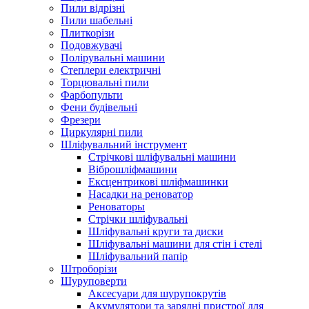
Пили відрізні
Пили шабельні
Плиткорізи
Подовжувачі
Полірувальні машини
Степлери електричні
Торцювальні пили
Фарбопульти
Фени будівельні
Фрезери
Циркулярні пили
Шліфувальний інструмент
Cтрічкові шліфувальні машини
Віброшліфмашини
Ексцентрикові шліфмашинки
Насадки на реноватор
Реноваторы
Стрічки шліфувальні
Шліфувальні круги та диски
Шліфувальні машини для стін і стелі
Шліфувальний папір
Штроборізи
Шуруповерти
Аксесуари для шурупокрутів
Акумулятори та зарядні пристрої для