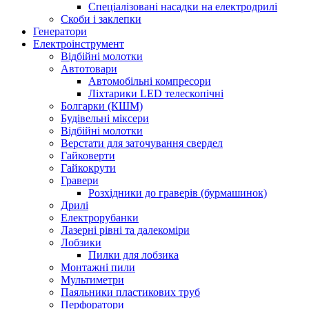
Спеціалізовані насадки на електродрилі
Скоби і заклепки
Генератори
Електроінструмент
Bідбійні молотки
Автотовари
Автомобільні компресори
Ліхтарики LED телескопічні
Болгарки (КШМ)
Будівельні міксери
Відбійні молотки
Верстати для заточування свердел
Гайковерти
Гайкокрути
Гравери
Розхідники до граверів (бурмашинок)
Дрилі
Електрорубанки
Лазерні рівні та далекоміри
Лобзики
Пилки для лобзика
Монтажні пили
Мультиметри
Паяльники пластикових труб
Перфоратори