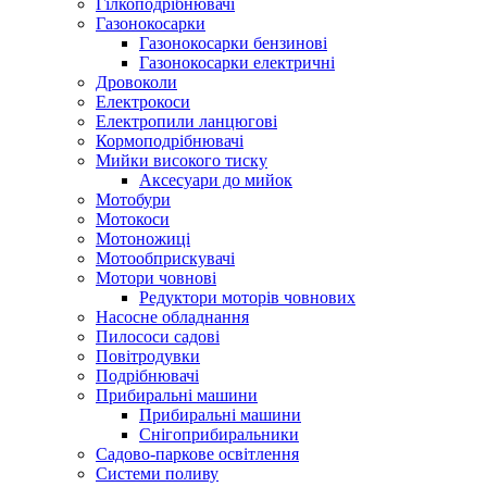
Гілкоподрібнювачі
Газонокосарки
Газонокосарки бензинові
Газонокосарки електричні
Дровоколи
Електрокоси
Електропили ланцюгові
Кормоподрібнювачі
Мийки високого тиску
Аксесуари до мийок
Мотобури
Мотокоси
Мотоножиці
Мотообприскувачі
Мотори човнові
Редуктори моторів човнових
Насосне обладнання
Пилососи садові
Повітродувки
Подрібнювачі
Прибиральні машини
Прибиральні машини
Снігоприбиральники
Садово-паркове освітлення
Системи поливу