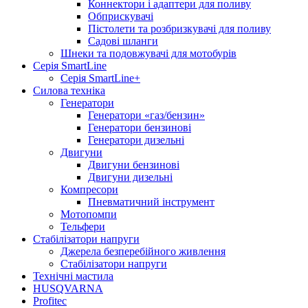
Коннектори і адаптери для поливу
Обприскувачі
Пістолети та розбризкувачі для поливу
Садові шланги
Шнеки та подовжувачі для мотобурів
Серія SmartLine
Серія SmartLine+
Силова техніка
Генератори
Генератори «газ/бензин»
Генератори бензинові
Генератори дизельні
Двигуни
Двигуни бензинові
Двигуни дизельні
Компресори
Пневматичний інструмент
Мотопомпи
Тельфери
Стабілізатори напруги
Джерела безперебійного живлення
Стабілізатори напруги
Технічні мастила
HUSQVARNA
Profitec