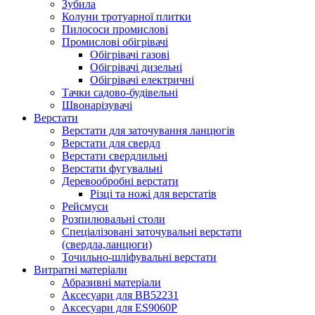
Зубила
Колуни тротуарної плитки
Пилососи промислові
Промислові обігрівачі
Обігрівачі газові
Обігрівачі дизельні
Обігрівачі електричні
Тачки садово-будівельні
Швонарізувачі
Верстати
Верстати для заточування ланцюгів
Верстати для свердл
Верстати свердлильні
Верстати фугувальні
Деревообробні верстати
Різці та ножі для верстатів
Рейсмуси
Розпилювальні столи
Спеціалізовані заточувальні верстати
(свердла,ланцюги)
Точильно-шліфувальні верстати
Витратні матеріали
Абразивні матеріали
Аксесуари для BB52231
Аксесуари для ES9060P