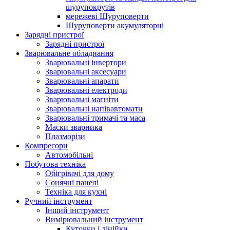
шурупокрутів
мережеві Шуруповерти
Шуруповерти акумуляторні
Зарядні пристрої
Зарядні пристрої
Зварювальне обладнання
Зварювальні інвертори
Зварювальні аксесуари
Зварювальні апарати
Зварювальні електроди
Зварювальні магніти
Зварювальні напівавтомати
Зварювальні тримачі та маса
Маски зварника
Плазморізи
Компресори
Автомобільні
Побутова техніка
Обігрівачі для дому
Сонячні панелі
Техніка для кухні
Ручний інструмент
Інший інструмент
Вимірювальний інструмент
Куточки і лінійки