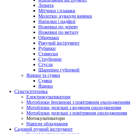
Лещата
Мітчики і плашки
Молотки, кувалди киянки
Напилки і надфілі
Ножевки по дереву
Ножевки по металу
Обценьки
Ріжучий інструмент
Рубанки
Стамески
Струбцини
Стусла
Шарнірно губцевий
Ящики та сумки
Сумки
Ящики
Сільгосптехніка
Електрокультиватори
Мотоблоки бензинові з повітряним охолодженням
Мотоблоки дизельні з водяним охолодженням
Мотоблоки дизельні з повітряним охолодженням
Мотокультиватори
Навісне обладнання
Садовий ручний інструмент