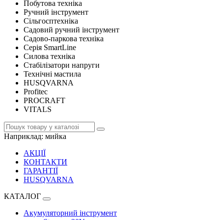
Побутова техніка
Ручний інструмент
Сільгосптехніка
Садовий ручний інструмент
Садово-паркова техніка
Серія SmartLine
Силова техніка
Стабілізатори напруги
Технічні мастила
HUSQVARNA
Profitec
PROCRAFT
VITALS
Наприклад:
мийка
АКЦІЇ
КОНТАКТИ
ГАРАНТІЇ
HUSQVARNA
КАТАЛОГ
Акумуляторний інструмент