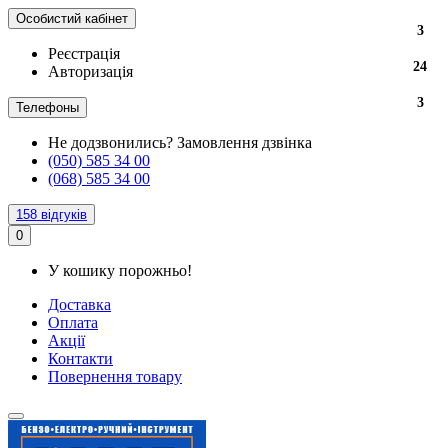
Особистий кабінет
3
3
Реєстрація
24
24
Авторизація
3
3
Телефоны
Не додзвонились?
Замовлення дзвінка
(050) 585 34 00
(068) 585 34 00
158 відгуків
0
У кошику порожньо!
Доставка
Оплата
Акції
Контакти
Повернення товару