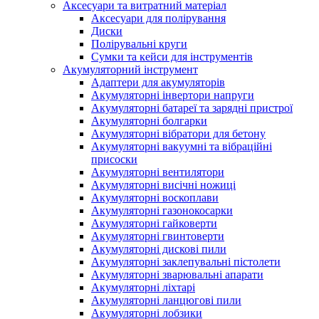
Аксесуари та витратний матеріал
Аксесуари для полірування
Диски
Полірувальні круги
Сумки та кейси для інструментів
Акумуляторний інструмент
Адаптери для акумуляторів
Акумуляторні інвертори напруги
Акумуляторні батареї та зарядні пристрої
Акумуляторні болгарки
Акумуляторні вібратори для бетону
Акумуляторні вакуумні та вібраційні
присоски
Акумуляторні вентилятори
Акумуляторні висічні ножиці
Акумуляторні воскоплави
Акумуляторні газонокосарки
Акумуляторні гайковерти
Акумуляторні гвинтоверти
Акумуляторні дискові пили
Акумуляторні заклепувальні пістолети
Акумуляторні зварювальні апарати
Акумуляторні ліхтарі
Акумуляторні ланцюгові пили
Акумуляторні лобзики