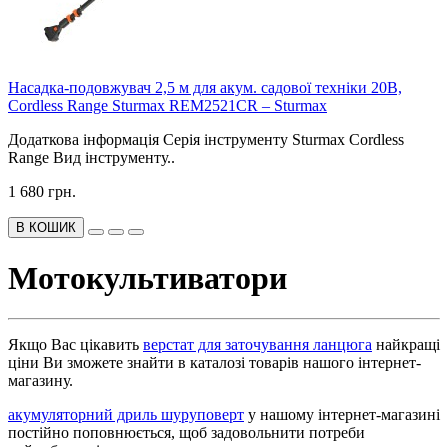
Насадка-подовжувач 2,5 м для акум. садової техніки 20В,
Cordless Range Sturmax REM2521CR – Sturmax
Додаткова інформація Серія інструменту Sturmax Cordless
Range Вид інструменту..
1 680 грн.
В КОШИК
Мотокультиватори
Якщо Вас цікавить
верстат для заточування ланцюга
найкращі
ціни Ви зможете знайти в каталозі товарів нашого інтернет-
магазину.
акумуляторний дриль шуруповерт
у нашому інтернет-магазині
постійно поповнюється, щоб задовольнити потреби