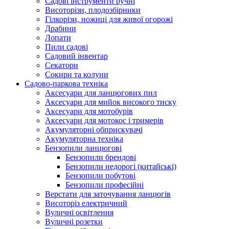
Cадові інструменти ручні
Висоторізи, плодозбірники
Гілкорізи, ножиці для живої огорожі
Драбини
Лопати
Пили садові
Садовий інвентар
Секатори
Сокири та колуни
Садово-паркова техніка
Аксесуари для ланцюгових пил
Аксесуари для мийок високого тиску
Аксесуари для мотобурів
Аксесуари для мотокос і тримерів
Акумуляторні обприскувачі
Акумуляторна техніка
Бензопили ланцюгові
Бензопили брендові
Бензопили недорогі (китайські)
Бензопили побутові
Бензопили професійні
Верстати для заточування ланцюгів
Висоторіз електричний
Вуличні освітлення
Вуличні розетки