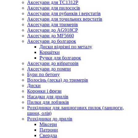
Аксесуари для TC1312P
Аксесуари для пилососів
Аксесуари для рубанків і верстатів
Аксесуари для точильних верстатів
Аксесуари для тримерів
Аксесуари до AG918CP
Аксесуари до MF5660
Аксесуари до болгарок
Диски відрізні по металу
Корщітки
Ручки для болгарок
Аксесуари до вібраторів
Аксесуари до помпи
Бури по бетону
Волосінь (леска) до тримерів
Диски
Коронки і фрези
Насадки для дрилів
Пилки для лобзиків
Розхідники для ланцюгових пилок (ланцюги,
шини, олія)
Розхідники до дрилів
Міксери
Патрони
Свердла