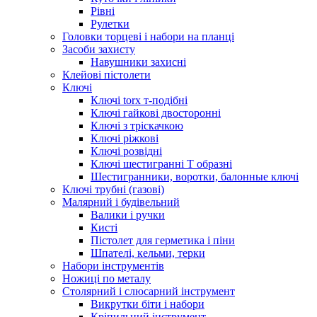
Рівні
Рулетки
Головки торцеві і набори на планці
Засоби захисту
Навушники захисні
Клейові пістолети
Ключі
Ключі torx т-подібні
Ключі гайкові двосторонні
Ключі з тріскачкою
Ключі ріжкові
Ключі розвідні
Ключі шестигранні Т образні
Шестигранники, воротки, балонные ключі
Ключі трубні (газові)
Малярний і будівельний
Валики і ручки
Кисті
Пістолет для герметика і піни
Шпателі, кельми, терки
Набори інструментів
Ножиці по металу
Столярний і слюсарний інструмент
Викрутки біти і набори
Кріпильний інструмент