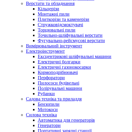
Верстати та обладнання
Кільцерізи
Монтажні пили
Плиткорізи та каменерізи
Стружковідсмоктувачі
Торцювальні пили
Точильно-шліфувальні верстати
Фугувально-рейсмусові верстати
Вимірювальний інструмент
Електроінструмент
Ексцентрикові шліфувальні машини
Електричні болгарки
Електричні газонокосарки
Кормоподрібнювачі
Перфоратори
Пилососи будівельні
Полірувальні машини
Рубанки
Садова техніка та приладдя
Бензопили
Мотокоси
Силова техніка
Автоматика для генераторів
Генератори
Портативні зарядні станції