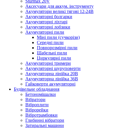
Sturmax 20V
Аксесуари для аккум. інструменту
Акумулятори великі тягові 12-24В
Акумуляторні болгарки
Акумуляторні ліхтарі
Акумуляторні лобзики
Акумуляторні пили
Міні пили (сучкорізи)
Середні пили
Повнорозмірні пили
Шабельні пили
Циркулярні пили
Акумуляторні тримери
Акумуляторні шуруповерти
Акумуляторна лінійка 20В
Акумуляторна лінійка 36В
Гайковерти акумуляторні
Будівельне обладнання
Бетономішалки
Вібратори
Віброплити
Віброрейки
Вібротрамбовки
Глибинні вібратори
Затиральні машини