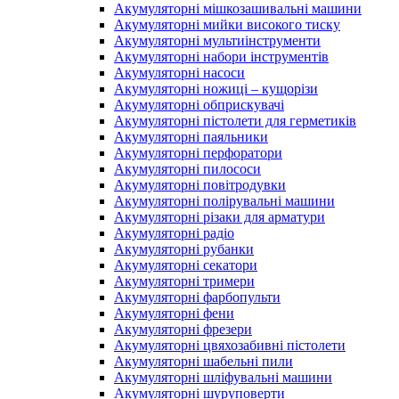
Акумуляторні мішкозашивальні машини
Акумуляторні мийки високого тиску
Акумуляторні мультиінструменти
Акумуляторні набори інструментів
Акумуляторні насоси
Акумуляторні ножиці – кущорізи
Акумуляторні обприскувачі
Акумуляторні пістолети для герметиків
Акумуляторні паяльники
Акумуляторні перфоратори
Акумуляторні пилососи
Акумуляторні повітродувки
Акумуляторні полірувальні машини
Акумуляторні різаки для арматури
Акумуляторні радіо
Акумуляторні рубанки
Акумуляторні секатори
Акумуляторні тримери
Акумуляторні фарбопульти
Акумуляторні фени
Акумуляторні фрезери
Акумуляторні цвяхозабивні пістолети
Акумуляторні шабельні пили
Акумуляторні шліфувальні машини
Акумуляторні шуруповерти