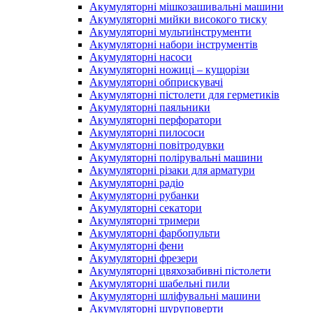
Акумуляторні мішкозашивальні машини
Акумуляторні мийки високого тиску
Акумуляторні мультиінструменти
Акумуляторні набори інструментів
Акумуляторні насоси
Акумуляторні ножиці – кущорізи
Акумуляторні обприскувачі
Акумуляторні пістолети для герметиків
Акумуляторні паяльники
Акумуляторні перфоратори
Акумуляторні пилососи
Акумуляторні повітродувки
Акумуляторні полірувальні машини
Акумуляторні різаки для арматури
Акумуляторні радіо
Акумуляторні рубанки
Акумуляторні секатори
Акумуляторні тримери
Акумуляторні фарбопульти
Акумуляторні фени
Акумуляторні фрезери
Акумуляторні цвяхозабивні пістолети
Акумуляторні шабельні пили
Акумуляторні шліфувальні машини
Акумуляторні шуруповерти