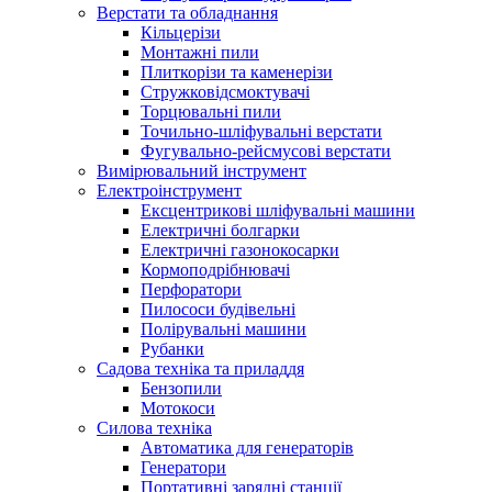
Верстати та обладнання
Кільцерізи
Монтажні пили
Плиткорізи та каменерізи
Стружковідсмоктувачі
Торцювальні пили
Точильно-шліфувальні верстати
Фугувально-рейсмусові верстати
Вимірювальний інструмент
Електроінструмент
Ексцентрикові шліфувальні машини
Електричні болгарки
Електричні газонокосарки
Кормоподрібнювачі
Перфоратори
Пилососи будівельні
Полірувальні машини
Рубанки
Садова техніка та приладдя
Бензопили
Мотокоси
Силова техніка
Автоматика для генераторів
Генератори
Портативні зарядні станції