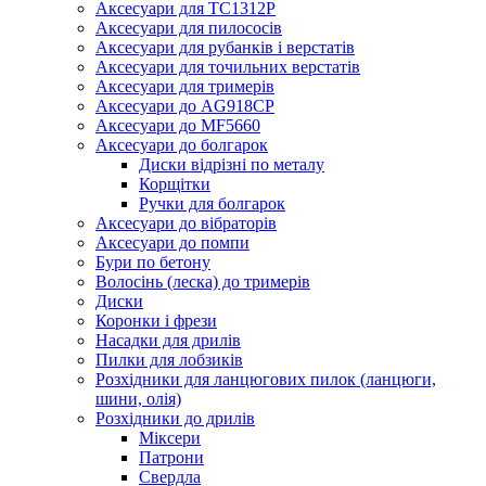
Аксесуари для TC1312P
Аксесуари для пилососів
Аксесуари для рубанків і верстатів
Аксесуари для точильних верстатів
Аксесуари для тримерів
Аксесуари до AG918CP
Аксесуари до MF5660
Аксесуари до болгарок
Диски відрізні по металу
Корщітки
Ручки для болгарок
Аксесуари до вібраторів
Аксесуари до помпи
Бури по бетону
Волосінь (леска) до тримерів
Диски
Коронки і фрези
Насадки для дрилів
Пилки для лобзиків
Розхідники для ланцюгових пилок (ланцюги,
шини, олія)
Розхідники до дрилів
Міксери
Патрони
Свердла