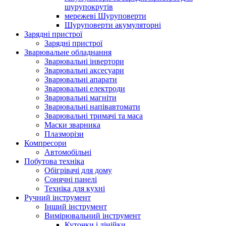
шурупокрутів
мережеві Шуруповерти
Шуруповерти акумуляторні
Зарядні пристрої
Зарядні пристрої
Зварювальне обладнання
Зварювальні інвертори
Зварювальні аксесуари
Зварювальні апарати
Зварювальні електроди
Зварювальні магніти
Зварювальні напівавтомати
Зварювальні тримачі та маса
Маски зварника
Плазморізи
Компресори
Автомобільні
Побутова техніка
Обігрівачі для дому
Сонячні панелі
Техніка для кухні
Ручний інструмент
Інший інструмент
Вимірювальний інструмент
Куточки і лінійки