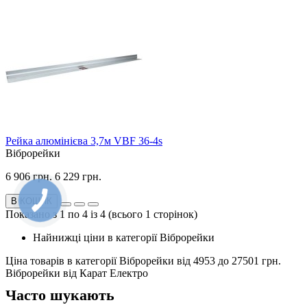
Рейка алюмінієва 3,7м VBF 36-4s
Віброрейки
6 906 грн.
6 229 грн.
В КОШИК
Показано з 1 по 4 із 4 (всього 1 сторінок)
Найнижці ціни в категорії Віброрейки
Ціна товарів в категорії Віброрейки від
4953
до
27501
грн.
Віброрейки від Карат Електро
Часто шукають