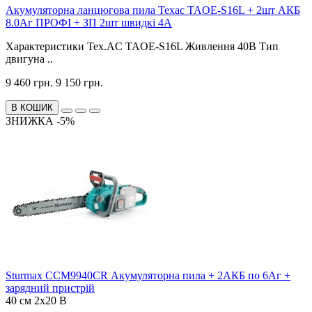
Акумуляторна ланцюгова пила Техас ТАOE-S16L + 2шт АКБ
8.0Аг ПРОФІ + ЗП 2шт швидкі 4А
Характеристики Tex.AC ТАOE-S16L Живлення 40В Тип
двигуна ..
9 460 грн.
9 150 грн.
В КОШИК
ЗНИЖКА -5%
Sturmax CCM9940CR Акумуляторна пила + 2АКБ по 6Аг +
зарядний пристрій
40 см
2x20 В