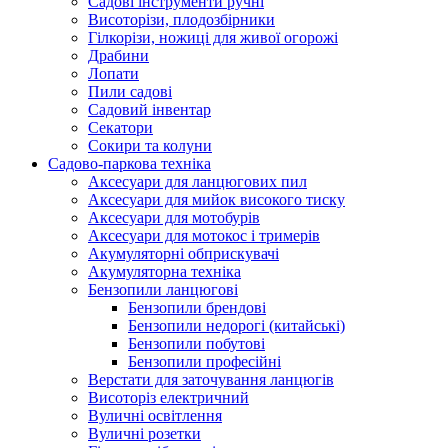
Cадові інструменти ручні
Висоторізи, плодозбірники
Гілкорізи, ножиці для живої огорожі
Драбини
Лопати
Пили садові
Садовий інвентар
Секатори
Сокири та колуни
Садово-паркова техніка
Аксесуари для ланцюгових пил
Аксесуари для мийок високого тиску
Аксесуари для мотобурів
Аксесуари для мотокос і тримерів
Акумуляторні обприскувачі
Акумуляторна техніка
Бензопили ланцюгові
Бензопили брендові
Бензопили недорогі (китайські)
Бензопили побутові
Бензопили професійні
Верстати для заточування ланцюгів
Висоторіз електричний
Вуличні освітлення
Вуличні розетки