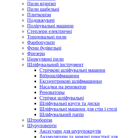
Пили відрізні
Пили шабельні
Плиткорізи
Подовжувачі
Полірувальні машини
Степлери електричні
Торцювальні пили
Фарбопульти
Фени будівельні
Фрезери
Циркулярні пили
Шліфувальний інструмент
Cтрічкові шліфувальні машини
Віброшліфмашини
Ексцентрикові шліфмашинки
Насадки на реноватор
Реноваторы
Стрічки шліфувальні
Шліфувальні круги та диски
Шліфувальні машини для стін і стелі
Шліфувальний папір
Штроборізи
Шуруповерти
Аксесуари для шурупокрутів
Акумулятори та зарядні пристрої для