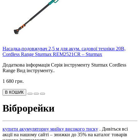
Насадка-подовжувач 2,5 м для акум. садової техніки 20В,
Cordless Range Sturmax REM2521CR – Sturmax
Додаткова інформація Серія інструменту Sturmax Cordless
Range Вид інструменту..
1 680 грн.
В КОШИК
Віброрейки
купити акумуляторну мийку високого тиску
. Дивіться всі
акції на нашому сайті – знижки до 35% на каталог товарів