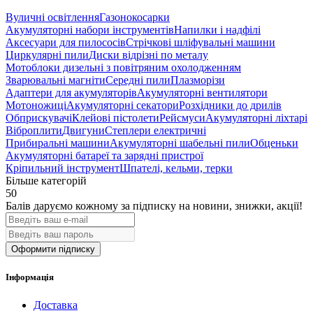
Вуличні освітлення
Газонокосарки
Акумуляторні набори інструментів
Напилки і надфілі
Аксесуари для пилососів
Cтрічкові шліфувальні машини
Циркулярні пили
Диски відрізні по металу
Мотоблоки дизельні з повітряним охолодженням
Зварювальні магніти
Середні пили
Плазморізи
Адаптери для акумуляторів
Акумуляторні вентилятори
Мотоножиці
Акумуляторні секатори
Розхідники до дрилів
Обприскувачі
Клейові пістолети
Рейсмуси
Акумуляторні ліхтарі
Віброплити
Двигуни
Степлери електричні
Прибиральні машини
Акумуляторні шабельні пили
Обценьки
Акумуляторні батареї та зарядні пристрої
Кріпильний інструмент
Шпателі, кельми, терки
Більше категорій
50
Балів даруємо кожному за підписку на новини
, знижки, акції
!
Оформити підписку
Інформація
Доставка