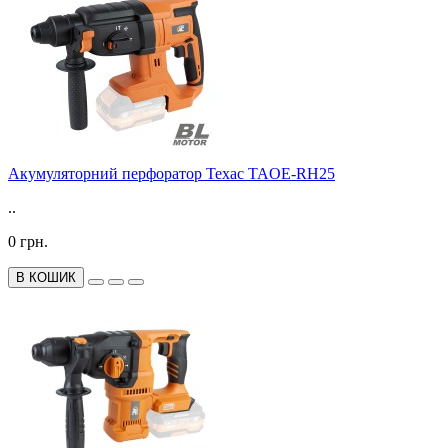
Акумуляторний перфоратор Техас TAOE-RH25
..
0 грн.
В КОШИК