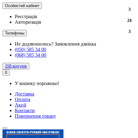
Особистий кабінет
3
3
3
3
Реєстрація
24
24
24
24
Авторизація
3
3
3
3
Телефоны
Не додзвонились?
Замовлення дзвінка
(050) 585 34 00
(068) 585 34 00
158 відгуків
0
У кошику порожньо!
Доставка
Оплата
Акції
Контакти
Повернення товару