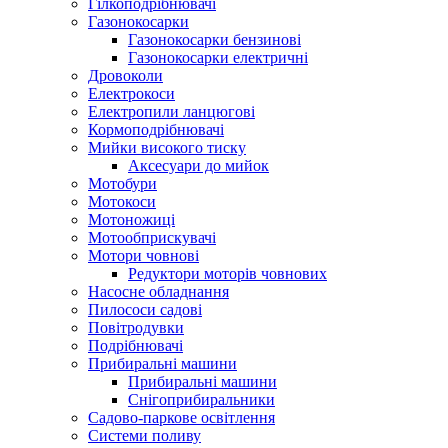
Гілкоподрібнювачі
Газонокосарки
Газонокосарки бензинові
Газонокосарки електричні
Дровоколи
Електрокоси
Електропили ланцюгові
Кормоподрібнювачі
Мийки високого тиску
Аксесуари до мийок
Мотобури
Мотокоси
Мотоножиці
Мотообприскувачі
Мотори човнові
Редуктори моторів човнових
Насосне обладнання
Пилососи садові
Повітродувки
Подрібнювачі
Прибиральні машини
Прибиральні машини
Снігоприбиральники
Садово-паркове освітлення
Системи поливу