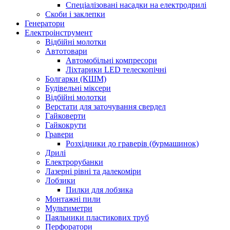
Спеціалізовані насадки на електродрилі
Скоби і заклепки
Генератори
Електроінструмент
Bідбійні молотки
Автотовари
Автомобільні компресори
Ліхтарики LED телескопічні
Болгарки (КШМ)
Будівельні міксери
Відбійні молотки
Верстати для заточування свердел
Гайковерти
Гайкокрути
Гравери
Розхідники до граверів (бурмашинок)
Дрилі
Електрорубанки
Лазерні рівні та далекоміри
Лобзики
Пилки для лобзика
Монтажні пили
Мультиметри
Паяльники пластикових труб
Перфоратори