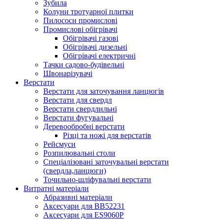
Зубила
Колуни тротуарної плитки
Пилососи промислові
Промислові обігрівачі
Обігрівачі газові
Обігрівачі дизельні
Обігрівачі електричні
Тачки садово-будівельні
Швонарізувачі
Верстати
Верстати для заточування ланцюгів
Верстати для свердл
Верстати свердлильні
Верстати фугувальні
Деревообробні верстати
Різці та ножі для верстатів
Рейсмуси
Розпилювальні столи
Спеціалізовані заточувальні верстати
(свердла,ланцюги)
Точильно-шліфувальні верстати
Витратні матеріали
Абразивні матеріали
Аксесуари для BB52231
Аксесуари для ES9060P