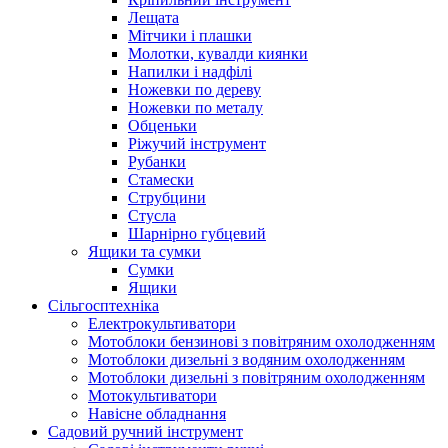
Лещата
Мітчики і плашки
Молотки, кувалди киянки
Напилки і надфілі
Ножевки по дереву
Ножевки по металу
Обценьки
Ріжучий інструмент
Рубанки
Стамески
Струбцини
Стусла
Шарнірно губцевий
Ящики та сумки
Сумки
Ящики
Сільгосптехніка
Електрокультиватори
Мотоблоки бензинові з повітряним охолодженням
Мотоблоки дизельні з водяним охолодженням
Мотоблоки дизельні з повітряним охолодженням
Мотокультиватори
Навісне обладнання
Садовий ручний інструмент