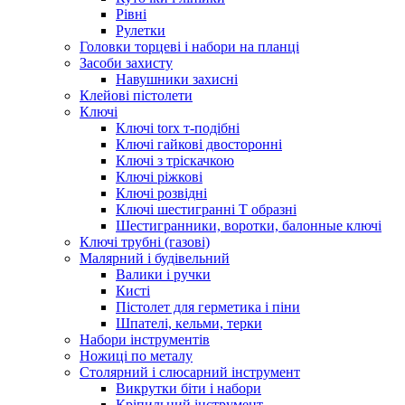
Рівні
Рулетки
Головки торцеві і набори на планці
Засоби захисту
Навушники захисні
Клейові пістолети
Ключі
Ключі torx т-подібні
Ключі гайкові двосторонні
Ключі з тріскачкою
Ключі ріжкові
Ключі розвідні
Ключі шестигранні Т образні
Шестигранники, воротки, балонные ключі
Ключі трубні (газові)
Малярний і будівельний
Валики і ручки
Кисті
Пістолет для герметика і піни
Шпателі, кельми, терки
Набори інструментів
Ножиці по металу
Столярний і слюсарний інструмент
Викрутки біти і набори
Кріпильний інструмент