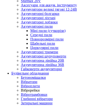
Sturmax 20V
Аксесуари для аккум. інструменту
Акумулятори великі тягові 12-24В
Акумуляторні болгарки
Акумуляторні ліхтарі
Акумуляторні лобзики
Акумуляторні пили
Міні пили (сучкорізи)
Середні пили
Повнорозмірні пили
Шабельні пили
Циркулярні пили
Акумуляторні тримери
Акумуляторні шуруповерти
Акумуляторна лінійка 20В
Акумуляторна лінійка 36В
Гайковерти акумуляторні
Будівельне обладнання
Бетономішалки
Вібратори
Віброплити
Віброрейки
Вібротрамбовки
Глибинні вібратори
Затиральні машини