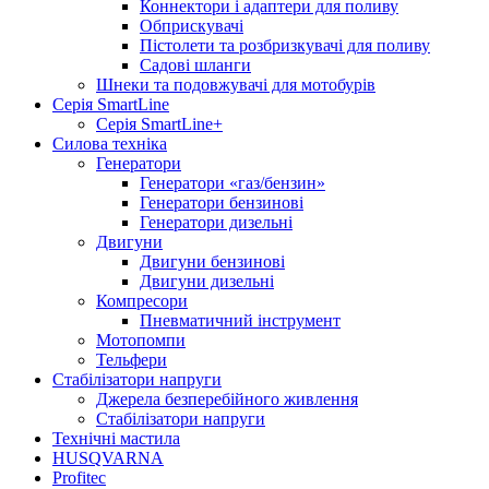
Коннектори і адаптери для поливу
Обприскувачі
Пістолети та розбризкувачі для поливу
Садові шланги
Шнеки та подовжувачі для мотобурів
Серія SmartLine
Серія SmartLine+
Силова техніка
Генератори
Генератори «газ/бензин»
Генератори бензинові
Генератори дизельні
Двигуни
Двигуни бензинові
Двигуни дизельні
Компресори
Пневматичний інструмент
Мотопомпи
Тельфери
Стабілізатори напруги
Джерела безперебійного живлення
Стабілізатори напруги
Технічні мастила
HUSQVARNA
Profitec