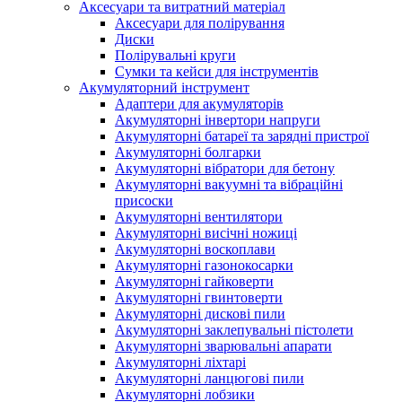
Аксесуари та витратний матеріал
Аксесуари для полірування
Диски
Полірувальні круги
Сумки та кейси для інструментів
Акумуляторний інструмент
Адаптери для акумуляторів
Акумуляторні інвертори напруги
Акумуляторні батареї та зарядні пристрої
Акумуляторні болгарки
Акумуляторні вібратори для бетону
Акумуляторні вакуумні та вібраційні
присоски
Акумуляторні вентилятори
Акумуляторні висічні ножиці
Акумуляторні воскоплави
Акумуляторні газонокосарки
Акумуляторні гайковерти
Акумуляторні гвинтоверти
Акумуляторні дискові пили
Акумуляторні заклепувальні пістолети
Акумуляторні зварювальні апарати
Акумуляторні ліхтарі
Акумуляторні ланцюгові пили
Акумуляторні лобзики