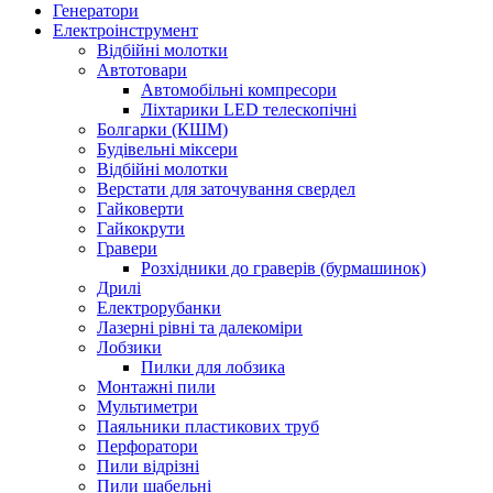
Генератори
Електроінструмент
Bідбійні молотки
Автотовари
Автомобільні компресори
Ліхтарики LED телескопічні
Болгарки (КШМ)
Будівельні міксери
Відбійні молотки
Верстати для заточування свердел
Гайковерти
Гайкокрути
Гравери
Розхідники до граверів (бурмашинок)
Дрилі
Електрорубанки
Лазерні рівні та далекоміри
Лобзики
Пилки для лобзика
Монтажні пили
Мультиметри
Паяльники пластикових труб
Перфоратори
Пили відрізні
Пили шабельні