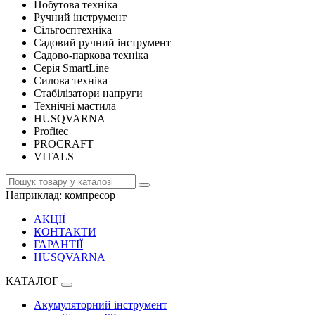
Побутова техніка
Ручний інструмент
Сільгосптехніка
Садовий ручний інструмент
Садово-паркова техніка
Серія SmartLine
Силова техніка
Стабілізатори напруги
Технічні мастила
HUSQVARNA
Profitec
PROCRAFT
VITALS
Наприклад:
компресор
АКЦІЇ
КОНТАКТИ
ГАРАНТІЇ
HUSQVARNA
КАТАЛОГ
Акумуляторний інструмент