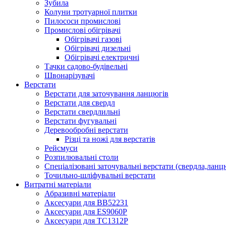
Зубила
Колуни тротуарної плитки
Пилососи промислові
Промислові обігрівачі
Обігрівачі газові
Обігрівачі дизельні
Обігрівачі електричні
Тачки садово-будівельні
Швонарізувачі
Верстати
Верстати для заточування ланцюгів
Верстати для свердл
Верстати свердлильні
Верстати фугувальні
Деревообробні верстати
Різці та ножі для верстатів
Рейсмуси
Розпилювальні столи
Спеціалізовані заточувальні верстати (свердла,ланц
Точильно-шліфувальні верстати
Витратні матеріали
Абразивні матеріали
Аксесуари для BB52231
Аксесуари для ES9060P
Аксесуари для TC1312P