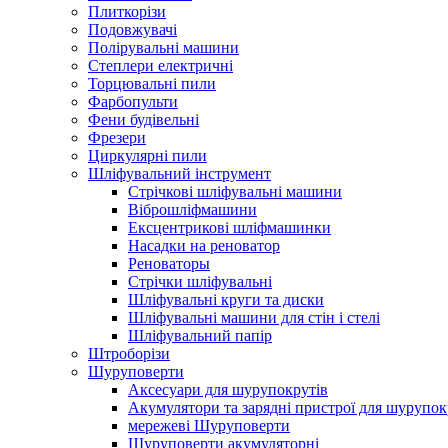
Плиткорізи
Подовжувачі
Полірувальні машини
Степлери електричні
Торцювальні пили
Фарбопульти
Фени будівельні
Фрезери
Циркулярні пили
Шліфувальний інструмент
Cтрічкові шліфувальні машини
Віброшліфмашини
Ексцентрикові шліфмашинки
Насадки на реноватор
Реноваторы
Стрічки шліфувальні
Шліфувальні круги та диски
Шліфувальні машини для стін і стелі
Шліфувальний папір
Штроборізи
Шуруповерти
Аксесуари для шурупокрутів
Акумулятори та зарядні пристрої для шурупок
мережеві Шуруповерти
Шуруповерти акумуляторні