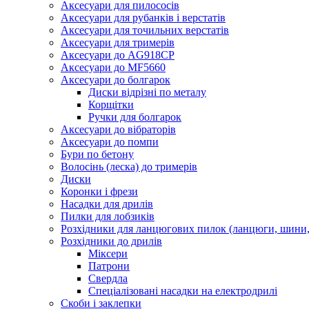
Аксесуари для пилососів
Аксесуари для рубанків і верстатів
Аксесуари для точильних верстатів
Аксесуари для тримерів
Аксесуари до AG918CP
Аксесуари до MF5660
Аксесуари до болгарок
Диски відрізні по металу
Корщітки
Ручки для болгарок
Аксесуари до вібраторів
Аксесуари до помпи
Бури по бетону
Волосінь (леска) до тримерів
Диски
Коронки і фрези
Насадки для дрилів
Пилки для лобзиків
Розхідники для ланцюгових пилок (ланцюги, шини, 
Розхідники до дрилів
Міксери
Патрони
Свердла
Спеціалізовані насадки на електродрилі
Скоби і заклепки