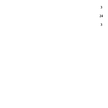
3
24
3