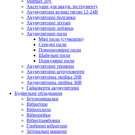
Sturmax 20V
Аксесуари для аккум. інструменту
Акумулятори великі тягові 12-24В
Акумуляторні болгарки
Акумуляторні ліхтарі
Акумуляторні лобзики
Акумуляторні пили
Міні пили (сучкорізи)
Середні пили
Повнорозмірні пили
Шабельні пили
Циркулярні пили
Акумуляторні тримери
Акумуляторні шуруповерти
Акумуляторна лінійка 20В
Акумуляторна лінійка 36В
Гайковерти акумуляторні
Будівельне обладнання
Бетономішалки
Вібратори
Віброплити
Віброрейки
Вібротрамбовки
Глибинні вібратори
Затиральні машини