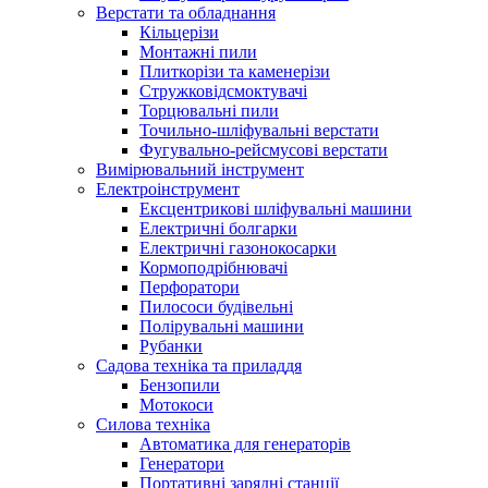
Верстати та обладнання
Кільцерізи
Монтажні пили
Плиткорізи та каменерізи
Стружковідсмоктувачі
Торцювальні пили
Точильно-шліфувальні верстати
Фугувально-рейсмусові верстати
Вимірювальний інструмент
Електроінструмент
Ексцентрикові шліфувальні машини
Електричні болгарки
Електричні газонокосарки
Кормоподрібнювачі
Перфоратори
Пилососи будівельні
Полірувальні машини
Рубанки
Садова техніка та приладдя
Бензопили
Мотокоси
Силова техніка
Автоматика для генераторів
Генератори
Портативні зарядні станції