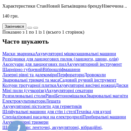
Характеристики СтанНовий Батьківщина брендуНімеччина ..
140 грн.
Закінчився
Показано з 1 по 1 із 1 (всього 1 сторінок)
Часто шукають
Маски зварника
Акумуляторні мішкозашивальні машини
Розхідники для ланцюгових пилок (ланцюги, шини, олія)
Аксесуари для ланцюгових пил
Акумуляторний інструмент
Шарнірно губцевий
Віброшліфмашини
Лазерні рівні та далекоміри
Перфоратори
Дровоколи
Зварювальні тримачі та маса
Садовий ручний інструмент
Колуни тротуарної плитки
Акумуляторні висічні ножиці
Диски
Міні пили (сучкорізи)
Акумуляторні секатори
Розпилювальні столи
Рівні
Бетономішалки
Зварювальні магніти
Електрокультиватори
Лещата
Акумуляторні пістолети для герметиків
Шліфувальні машини для стін і стелі
Техніка для кухні
Спеціалізовані насадки на електродрилі
Прибиральні машини
Акумуляторні тримери
Шліфмашини: ленточні, акумуляторні, вібраційні,