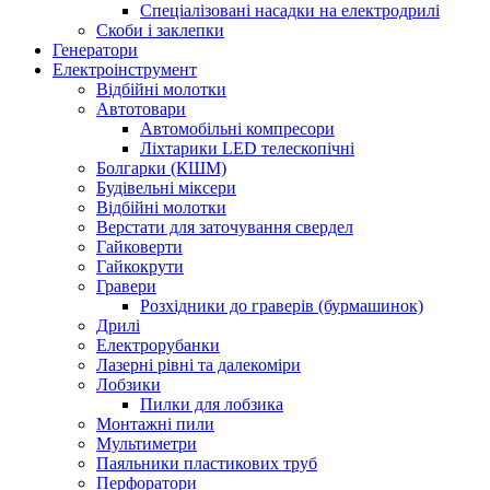
Спеціалізовані насадки на електродрилі
Скоби і заклепки
Генератори
Електроінструмент
Bідбійні молотки
Автотовари
Автомобільні компресори
Ліхтарики LED телескопічні
Болгарки (КШМ)
Будівельні міксери
Відбійні молотки
Верстати для заточування свердел
Гайковерти
Гайкокрути
Гравери
Розхідники до граверів (бурмашинок)
Дрилі
Електрорубанки
Лазерні рівні та далекоміри
Лобзики
Пилки для лобзика
Монтажні пили
Мультиметри
Паяльники пластикових труб
Перфоратори