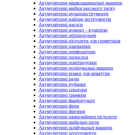
Акумуляторні мішкозашивальні машини
Акумуляторні мийки високого тиску
Акумуляторні мультиінструменти
Акумуляторні набори інструментів
Акумуляторні насоси
Акумуляторні ножиці – кущорізи
Акумуляторні обприскувачі
Акумуляторні пістолети для герметиків
Акумуляторні паяльники
Акумуляторні перфоратори
Акумуляторні пилососи
Акумуляторні повітродувки
Акумуляторні полірувальні машини
Акумуляторні різаки для арматури
Акумуляторні радіо
Акумуляторні рубанки
Акумуляторні секатори
Акумуляторні тримери
Акумуляторні фарбопульти
Акумуляторні фени
Акумуляторні фрезери
Акумуляторні цвяхозабивні пістолети
Акумуляторні шабельні пили
Акумуляторні шліфувальні машини
Акумуляторні шуруповерти