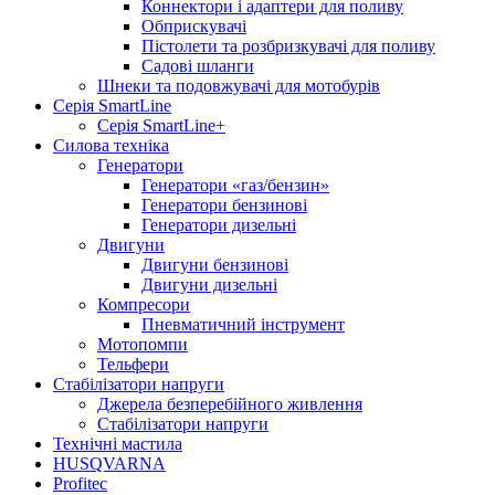
Коннектори і адаптери для поливу
Обприскувачі
Пістолети та розбризкувачі для поливу
Садові шланги
Шнеки та подовжувачі для мотобурів
Серія SmartLine
Серія SmartLine+
Силова техніка
Генератори
Генератори «газ/бензин»
Генератори бензинові
Генератори дизельні
Двигуни
Двигуни бензинові
Двигуни дизельні
Компресори
Пневматичний інструмент
Мотопомпи
Тельфери
Стабілізатори напруги
Джерела безперебійного живлення
Стабілізатори напруги
Технічні мастила
HUSQVARNA
Profitec