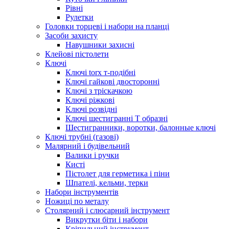
Рівні
Рулетки
Головки торцеві і набори на планці
Засоби захисту
Навушники захисні
Клейові пістолети
Ключі
Ключі torx т-подібні
Ключі гайкові двосторонні
Ключі з тріскачкою
Ключі ріжкові
Ключі розвідні
Ключі шестигранні Т образні
Шестигранники, воротки, балонные ключі
Ключі трубні (газові)
Малярний і будівельний
Валики і ручки
Кисті
Пістолет для герметика і піни
Шпателі, кельми, терки
Набори інструментів
Ножиці по металу
Столярний і слюсарний інструмент
Викрутки біти і набори
Кріпильний інструмент