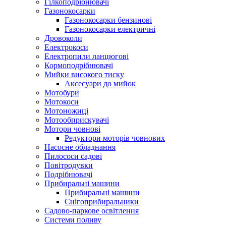
Гілкоподрібнювачі
Газонокосарки
Газонокосарки бензинові
Газонокосарки електричні
Дровоколи
Електрокоси
Електропили ланцюгові
Кормоподрібнювачі
Мийки високого тиску
Аксесуари до мийок
Мотобури
Мотокоси
Мотоножиці
Мотообприскувачі
Мотори човнові
Редуктори моторів човнових
Насосне обладнання
Пилососи садові
Повітродувки
Подрібнювачі
Прибиральні машини
Прибиральні машини
Снігоприбиральники
Садово-паркове освітлення
Системи поливу