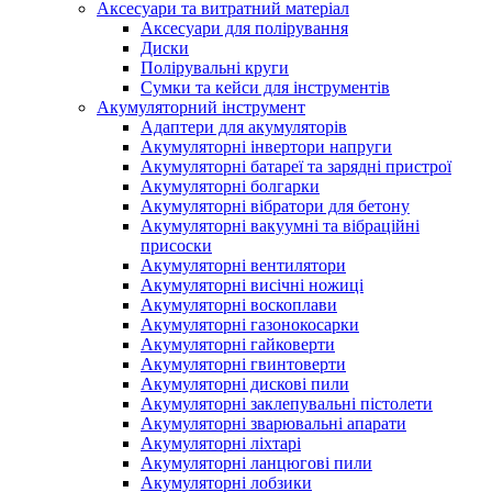
Аксесуари та витратний матеріал
Аксесуари для полірування
Диски
Полірувальні круги
Сумки та кейси для інструментів
Акумуляторний інструмент
Адаптери для акумуляторів
Акумуляторні інвертори напруги
Акумуляторні батареї та зарядні пристрої
Акумуляторні болгарки
Акумуляторні вібратори для бетону
Акумуляторні вакуумні та вібраційні
присоски
Акумуляторні вентилятори
Акумуляторні висічні ножиці
Акумуляторні воскоплави
Акумуляторні газонокосарки
Акумуляторні гайковерти
Акумуляторні гвинтоверти
Акумуляторні дискові пили
Акумуляторні заклепувальні пістолети
Акумуляторні зварювальні апарати
Акумуляторні ліхтарі
Акумуляторні ланцюгові пили
Акумуляторні лобзики