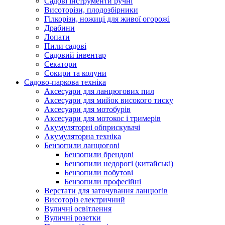
Cадові інструменти ручні
Висоторізи, плодозбірники
Гілкорізи, ножиці для живої огорожі
Драбини
Лопати
Пили садові
Садовий інвентар
Секатори
Сокири та колуни
Садово-паркова техніка
Аксесуари для ланцюгових пил
Аксесуари для мийок високого тиску
Аксесуари для мотобурів
Аксесуари для мотокос і тримерів
Акумуляторні обприскувачі
Акумуляторна техніка
Бензопили ланцюгові
Бензопили брендові
Бензопили недорогі (китайські)
Бензопили побутові
Бензопили професійні
Верстати для заточування ланцюгів
Висоторіз електричний
Вуличні освітлення
Вуличні розетки