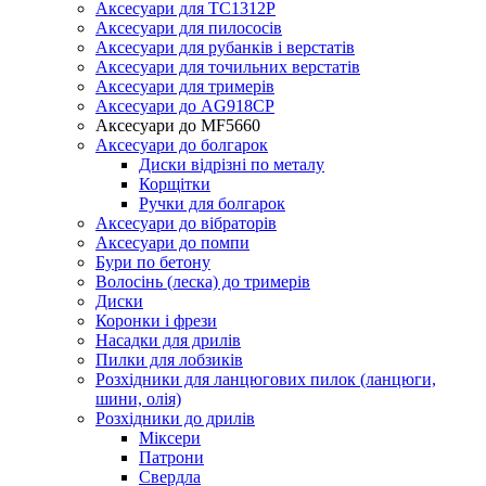
Аксесуари для TC1312P
Аксесуари для пилососів
Аксесуари для рубанків і верстатів
Аксесуари для точильних верстатів
Аксесуари для тримерів
Аксесуари до AG918CP
Аксесуари до MF5660
Аксесуари до болгарок
Диски відрізні по металу
Корщітки
Ручки для болгарок
Аксесуари до вібраторів
Аксесуари до помпи
Бури по бетону
Волосінь (леска) до тримерів
Диски
Коронки і фрези
Насадки для дрилів
Пилки для лобзиків
Розхідники для ланцюгових пилок (ланцюги,
шини, олія)
Розхідники до дрилів
Міксери
Патрони
Свердла