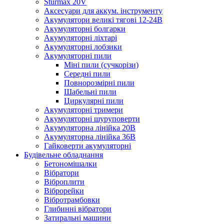
Sturmax 20V
Аксесуари для аккум. інструменту
Акумулятори великі тягові 12-24В
Акумуляторні болгарки
Акумуляторні ліхтарі
Акумуляторні лобзики
Акумуляторні пили
Міні пили (сучкорізи)
Середні пили
Повнорозмірні пили
Шабельні пили
Циркулярні пили
Акумуляторні тримери
Акумуляторні шуруповерти
Акумуляторна лінійка 20В
Акумуляторна лінійка 36В
Гайковерти акумуляторні
Будівельне обладнання
Бетономішалки
Вібратори
Віброплити
Віброрейки
Вібротрамбовки
Глибинні вібратори
Затиральні машини