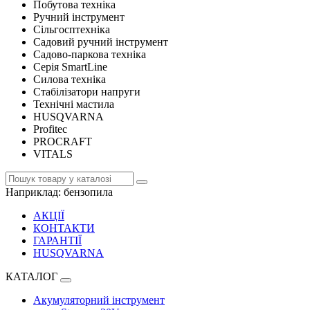
Побутова техніка
Ручний інструмент
Сільгосптехніка
Садовий ручний інструмент
Садово-паркова техніка
Серія SmartLine
Силова техніка
Стабілізатори напруги
Технічні мастила
HUSQVARNA
Profitec
PROCRAFT
VITALS
Наприклад:
бензопила
АКЦІЇ
КОНТАКТИ
ГАРАНТІЇ
HUSQVARNA
КАТАЛОГ
Акумуляторний інструмент