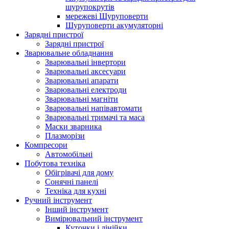
шурупокрутів
мережеві Шуруповерти
Шуруповерти акумуляторні
Зарядні пристрої
Зарядні пристрої
Зварювальне обладнання
Зварювальні інвертори
Зварювальні аксесуари
Зварювальні апарати
Зварювальні електроди
Зварювальні магніти
Зварювальні напівавтомати
Зварювальні тримачі та маса
Маски зварника
Плазморізи
Компресори
Автомобільні
Побутова техніка
Обігрівачі для дому
Сонячні панелі
Техніка для кухні
Ручний інструмент
Інший інструмент
Вимірювальний інструмент
Куточки і лінійки