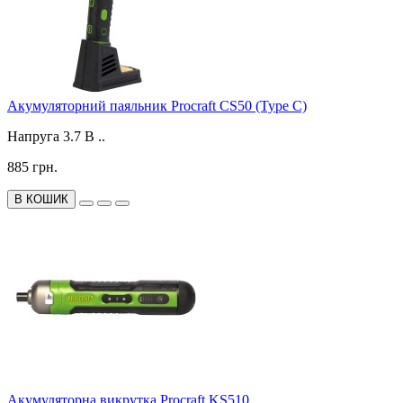
Акумуляторний паяльник Procraft CS50 (Type C)
Напруга 3.7 В ..
885 грн.
В КОШИК
Акумуляторна викрутка Procraft KS510