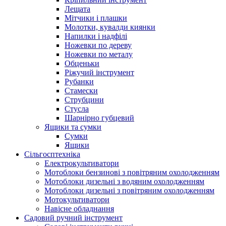
Лещата
Мітчики і плашки
Молотки, кувалди киянки
Напилки і надфілі
Ножевки по дереву
Ножевки по металу
Обценьки
Ріжучий інструмент
Рубанки
Стамески
Струбцини
Стусла
Шарнірно губцевий
Ящики та сумки
Сумки
Ящики
Сільгосптехніка
Електрокультиватори
Мотоблоки бензинові з повітряним охолодженням
Мотоблоки дизельні з водяним охолодженням
Мотоблоки дизельні з повітряним охолодженням
Мотокультиватори
Навісне обладнання
Садовий ручний інструмент