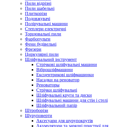
Пили відрізні
Пили шабельні
Плиткорізи
Подовжувачі
Полірувальні машини
Степлери електричні
Торцювальні пили
Фарбопульти
Фени будівельні
Фрезери
Циркулярні пили
Шліфувальний інструмент
Cтрічкові шліфувальні машини
Віброшліфмашини
Ексцентрикові шліфмашинки
Насадки на реноватор
Реноваторы
Стрічки шліфувальні
Шліфувальні круги та диски
Шліфувальні машини для стін і стелі
Шліфувальний папір
Штроборізи
Шуруповерти
Аксесуари для шурупокрутів
Акумулятори та зарядні пристрої для