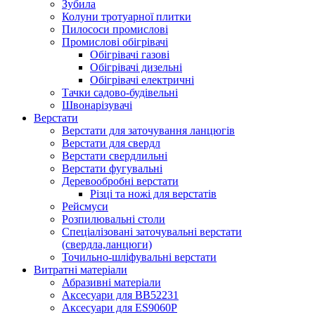
Зубила
Колуни тротуарної плитки
Пилососи промислові
Промислові обігрівачі
Обігрівачі газові
Обігрівачі дизельні
Обігрівачі електричні
Тачки садово-будівельні
Швонарізувачі
Верстати
Верстати для заточування ланцюгів
Верстати для свердл
Верстати свердлильні
Верстати фугувальні
Деревообробні верстати
Різці та ножі для верстатів
Рейсмуси
Розпилювальні столи
Спеціалізовані заточувальні верстати
(свердла,ланцюги)
Точильно-шліфувальні верстати
Витратні матеріали
Абразивні матеріали
Аксесуари для BB52231
Аксесуари для ES9060P