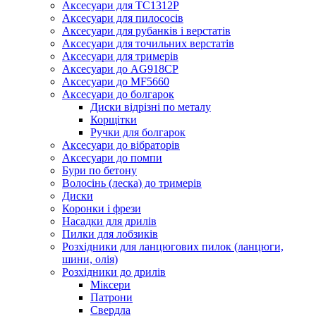
Аксесуари для TC1312P
Аксесуари для пилососів
Аксесуари для рубанків і верстатів
Аксесуари для точильних верстатів
Аксесуари для тримерів
Аксесуари до AG918CP
Аксесуари до MF5660
Аксесуари до болгарок
Диски відрізні по металу
Корщітки
Ручки для болгарок
Аксесуари до вібраторів
Аксесуари до помпи
Бури по бетону
Волосінь (леска) до тримерів
Диски
Коронки і фрези
Насадки для дрилів
Пилки для лобзиків
Розхідники для ланцюгових пилок (ланцюги,
шини, олія)
Розхідники до дрилів
Міксери
Патрони
Свердла