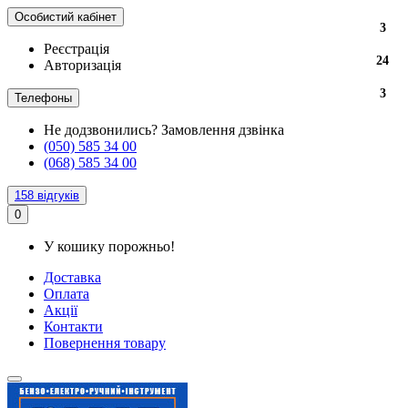
Особистий кабінет
3
3
3
Реєстрація
24
24
24
Авторизація
3
3
3
Телефоны
Не додзвонились?
Замовлення дзвінка
(050) 585 34 00
(068) 585 34 00
158 відгуків
0
У кошику порожньо!
Доставка
Оплата
Акції
Контакти
Повернення товару