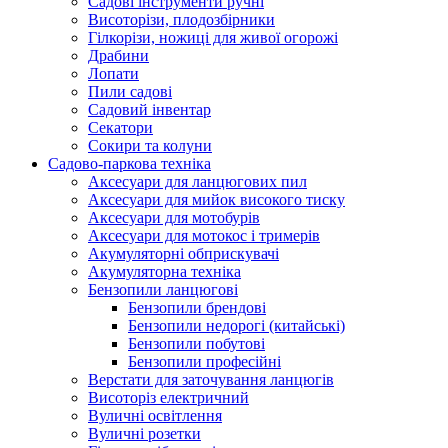
Cадові інструменти ручні
Висоторізи, плодозбірники
Гілкорізи, ножиці для живої огорожі
Драбини
Лопати
Пили садові
Садовий інвентар
Секатори
Сокири та колуни
Садово-паркова техніка
Аксесуари для ланцюгових пил
Аксесуари для мийок високого тиску
Аксесуари для мотобурів
Аксесуари для мотокос і тримерів
Акумуляторні обприскувачі
Акумуляторна техніка
Бензопили ланцюгові
Бензопили брендові
Бензопили недорогі (китайські)
Бензопили побутові
Бензопили професійні
Верстати для заточування ланцюгів
Висоторіз електричний
Вуличні освітлення
Вуличні розетки