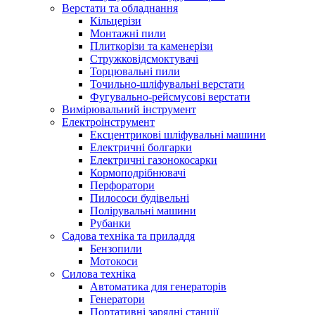
Верстати та обладнання
Кільцерізи
Монтажні пили
Плиткорізи та каменерізи
Стружковідсмоктувачі
Торцювальні пили
Точильно-шліфувальні верстати
Фугувально-рейсмусові верстати
Вимірювальний інструмент
Електроінструмент
Ексцентрикові шліфувальні машини
Електричні болгарки
Електричні газонокосарки
Кормоподрібнювачі
Перфоратори
Пилососи будівельні
Полірувальні машини
Рубанки
Садова техніка та приладдя
Бензопили
Мотокоси
Силова техніка
Автоматика для генераторів
Генератори
Портативні зарядні станції