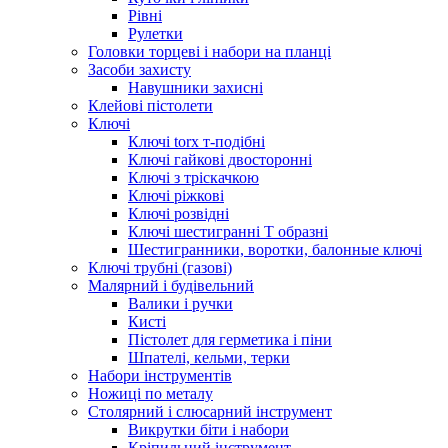
Рівні
Рулетки
Головки торцеві і набори на планці
Засоби захисту
Навушники захисні
Клейові пістолети
Ключі
Ключі torx т-подібні
Ключі гайкові двосторонні
Ключі з тріскачкою
Ключі ріжкові
Ключі розвідні
Ключі шестигранні Т образні
Шестигранники, воротки, балонные ключі
Ключі трубні (газові)
Малярний і будівельний
Валики і ручки
Кисті
Пістолет для герметика і піни
Шпателі, кельми, терки
Набори інструментів
Ножиці по металу
Столярний і слюсарний інструмент
Викрутки біти і набори
Кріпильний інструмент