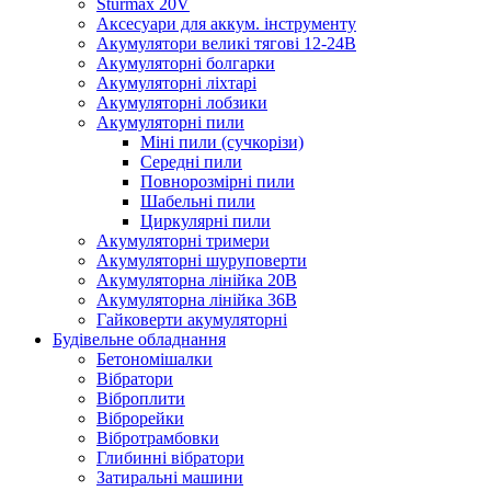
Sturmax 20V
Аксесуари для аккум. інструменту
Акумулятори великі тягові 12-24В
Акумуляторні болгарки
Акумуляторні ліхтарі
Акумуляторні лобзики
Акумуляторні пили
Міні пили (сучкорізи)
Середні пили
Повнорозмірні пили
Шабельні пили
Циркулярні пили
Акумуляторні тримери
Акумуляторні шуруповерти
Акумуляторна лінійка 20В
Акумуляторна лінійка 36В
Гайковерти акумуляторні
Будівельне обладнання
Бетономішалки
Вібратори
Віброплити
Віброрейки
Вібротрамбовки
Глибинні вібратори
Затиральні машини