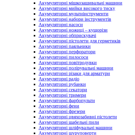
Акумуляторні мішкозашивальні машини
Акумуляторні мийки високого тиску
Акумуляторні мультиінструменти
Акумуляторні набори інструментів
Акумуляторні насоси
Акумуляторні ножиці – кущорізи
Акумуляторні обприскувачі
Акумуляторні пістолети для герметиків
Акумуляторні паяльники
Акумуляторні перфоратори
Акумуляторні пилососи
Акумуляторні повітродувки
Акумуляторні полірувальні машини
Акумуляторні різаки для арматури
Акумуляторні радіо
Акумуляторні рубанки
Акумуляторні секатори
Акумуляторні тримери
Акумуляторні фарбопульти
Акумуляторні фени
Акумуляторні фрезери
Акумуляторні цвяхозабивні пістолети
Акумуляторні шабельні пили
Акумуляторні шліфувальні машини
Акумуляторні шуруповерти