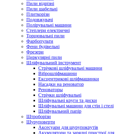
Пили відрізні
Пили шабельні
Плиткорізи
Подовжувачі
Полірувальні машини
Степлери електричні
Торцювальні пили
Фарбопульти
Фени будівельні
Фрезери
Циркулярні пили
Шліфувальний інструмент
Cтрічкові шліфувальні машини
Віброшліфмашини
Ексцентрикові шліфмашинки
Насадки на реноватор
Реноваторы
Стрічки шліфувальні
Шліфувальні круги та диски
Шліфувальні машини для стін і стелі
Шліфувальний папір
Штроборізи
Шуруповерти
Аксесуари для шурупокрутів
Акумулятори та зарядні пристрої для