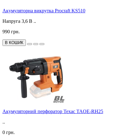
Акумуляторна викрутка Procraft KS510
Напруга 3,6 В ..
990 грн.
В КОШИК
Акумуляторний перфоратор Техас TAOE-RH25
..
0 грн.