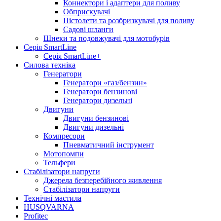
Коннектори і адаптери для поливу
Обприскувачі
Пістолети та розбризкувачі для поливу
Садові шланги
Шнеки та подовжувачі для мотобурів
Серія SmartLine
Серія SmartLine+
Силова техніка
Генератори
Генератори «газ/бензин»
Генератори бензинові
Генератори дизельні
Двигуни
Двигуни бензинові
Двигуни дизельні
Компресори
Пневматичний інструмент
Мотопомпи
Тельфери
Стабілізатори напруги
Джерела безперебійного живлення
Стабілізатори напруги
Технічні мастила
HUSQVARNA
Profitec