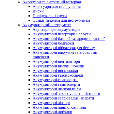
Аксесуари та витратний матеріал
Аксесуари для полірування
Диски
Полірувальні круги
Сумки та кейси для інструментів
Акумуляторний інструмент
Адаптери для акумуляторів
Акумуляторні інвертори напруги
Акумуляторні батареї та зарядні пристрої
Акумуляторні болгарки
Акумуляторні вібратори для бетону
Акумуляторні вакуумні та вібраційні
присоски
Акумуляторні вентилятори
Акумуляторні висічні ножиці
Акумуляторні воскоплави
Акумуляторні газонокосарки
Акумуляторні гайковерти
Акумуляторні гвинтоверти
Акумуляторні дискові пили
Акумуляторні заклепувальні пістолети
Акумуляторні зварювальні апарати
Акумуляторні ліхтарі
Акумуляторні ланцюгові пили
Акумуляторні лобзики