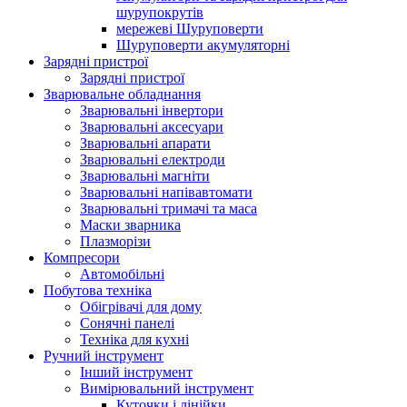
шурупокрутів
мережеві Шуруповерти
Шуруповерти акумуляторні
Зарядні пристрої
Зарядні пристрої
Зварювальне обладнання
Зварювальні інвертори
Зварювальні аксесуари
Зварювальні апарати
Зварювальні електроди
Зварювальні магніти
Зварювальні напівавтомати
Зварювальні тримачі та маса
Маски зварника
Плазморізи
Компресори
Автомобільні
Побутова техніка
Обігрівачі для дому
Сонячні панелі
Техніка для кухні
Ручний інструмент
Інший інструмент
Вимірювальний інструмент
Куточки і лінійки