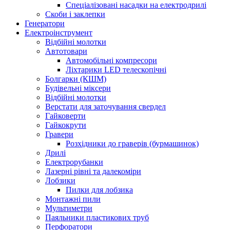
Спеціалізовані насадки на електродрилі
Скоби і заклепки
Генератори
Електроінструмент
Bідбійні молотки
Автотовари
Автомобільні компресори
Ліхтарики LED телескопічні
Болгарки (КШМ)
Будівельні міксери
Відбійні молотки
Верстати для заточування свердел
Гайковерти
Гайкокрути
Гравери
Розхідники до граверів (бурмашинок)
Дрилі
Електрорубанки
Лазерні рівні та далекоміри
Лобзики
Пилки для лобзика
Монтажні пили
Мультиметри
Паяльники пластикових труб
Перфоратори