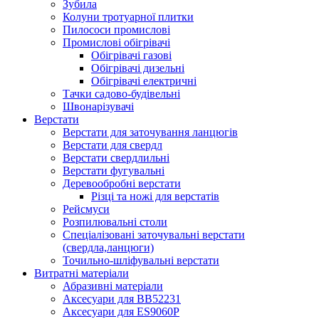
Зубила
Колуни тротуарної плитки
Пилососи промислові
Промислові обігрівачі
Обігрівачі газові
Обігрівачі дизельні
Обігрівачі електричні
Тачки садово-будівельні
Швонарізувачі
Верстати
Верстати для заточування ланцюгів
Верстати для свердл
Верстати свердлильні
Верстати фугувальні
Деревообробні верстати
Різці та ножі для верстатів
Рейсмуси
Розпилювальні столи
Спеціалізовані заточувальні верстати
(свердла,ланцюги)
Точильно-шліфувальні верстати
Витратні матеріали
Абразивні матеріали
Аксесуари для BB52231
Аксесуари для ES9060P