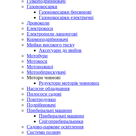
Гілкоподрібнювачі
Газонокосарки
Газонокосарки бензинові
Газонокосарки електричні
Дровоколи
Електрокоси
Електропили ланцюгові
Кормоподрібнювачі
Мийки високого тиску
Аксесуари до мийок
Мотобури
Мотокоси
Мотоножиці
Мотообприскувачі
Мотори човнові
Редуктори моторів човнових
Насосне обладнання
Пилососи садові
Повітродувки
Подрібнювачі
Прибиральні машини
Прибиральні машини
Снігоприбиральники
Садово-паркове освітлення
Системи поливу