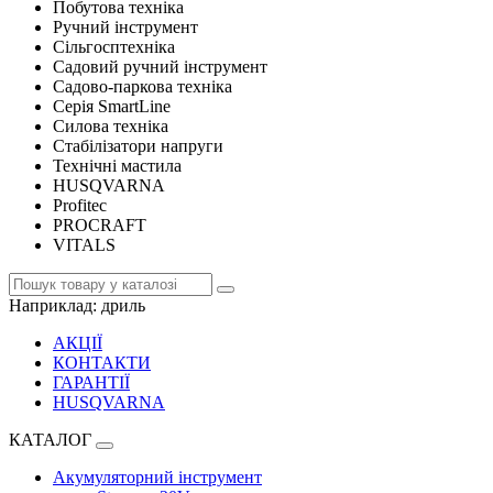
Побутова техніка
Ручний інструмент
Сільгосптехніка
Садовий ручний інструмент
Садово-паркова техніка
Серія SmartLine
Силова техніка
Стабілізатори напруги
Технічні мастила
HUSQVARNA
Profitec
PROCRAFT
VITALS
Наприклад:
дриль
АКЦІЇ
КОНТАКТИ
ГАРАНТІЇ
HUSQVARNA
КАТАЛОГ
Акумуляторний інструмент