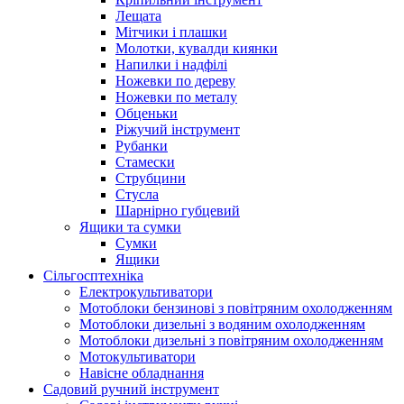
Лещата
Мітчики і плашки
Молотки, кувалди киянки
Напилки і надфілі
Ножевки по дереву
Ножевки по металу
Обценьки
Ріжучий інструмент
Рубанки
Стамески
Струбцини
Стусла
Шарнірно губцевий
Ящики та сумки
Сумки
Ящики
Сільгосптехніка
Електрокультиватори
Мотоблоки бензинові з повітряним охолодженням
Мотоблоки дизельні з водяним охолодженням
Мотоблоки дизельні з повітряним охолодженням
Мотокультиватори
Навісне обладнання
Садовий ручний інструмент