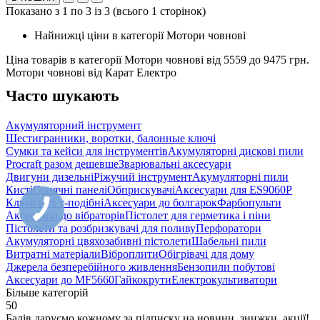
Показано з 1 по 3 із 3 (всього 1 сторінок)
Найнижці ціни в категорії Мотори човнові
Ціна товарів в категорії Мотори човнові від
5559
до
9475
грн.
Мотори човнові від Карат Електро
Часто шукають
Акумуляторний інструмент
Шестигранники, воротки, балонные ключі
Сумки та кейси для інструментів
Акумуляторні дискові пили
Procraft разом дешевше
Зварювальні аксесуари
Двигуни дизельні
Ріжучий інструмент
Акумуляторні пили
Кисті
Сонячні панелі
Обприскувачі
Аксесуари для ES9060P
Ключі torx т-подібні
Аксесуари до болгарок
Фарбопульти
Аксесуари до вібраторів
Пістолет для герметика і піни
Пістолети та розбризкувачі для поливу
Перфоратори
Акумуляторні цвяхозабивні пістолети
Шабельні пили
Витратні матеріали
Віброплити
Обігрівачі для дому
Джерела безперебійного живлення
Бензопили побутові
Аксесуари до MF5660
Гайкокрути
Електрокультиватори
Більше категорій
50
Балів даруємо кожному за підписку на новини
, знижки, акції
!