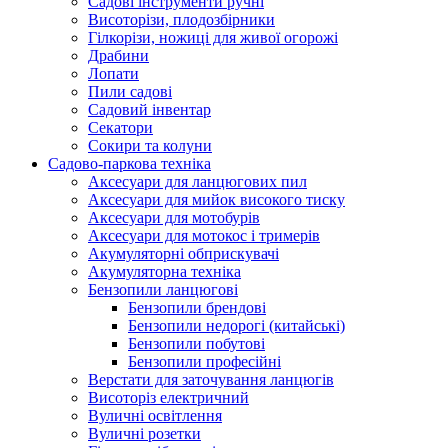
Cадові інструменти ручні
Висоторізи, плодозбірники
Гілкорізи, ножиці для живої огорожі
Драбини
Лопати
Пили садові
Садовий інвентар
Секатори
Сокири та колуни
Садово-паркова техніка
Аксесуари для ланцюгових пил
Аксесуари для мийок високого тиску
Аксесуари для мотобурів
Аксесуари для мотокос і тримерів
Акумуляторні обприскувачі
Акумуляторна техніка
Бензопили ланцюгові
Бензопили брендові
Бензопили недорогі (китайські)
Бензопили побутові
Бензопили професійні
Верстати для заточування ланцюгів
Висоторіз електричний
Вуличні освітлення
Вуличні розетки