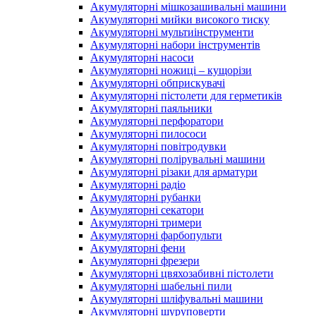
Акумуляторні мішкозашивальні машини
Акумуляторні мийки високого тиску
Акумуляторні мультиінструменти
Акумуляторні набори інструментів
Акумуляторні насоси
Акумуляторні ножиці – кущорізи
Акумуляторні обприскувачі
Акумуляторні пістолети для герметиків
Акумуляторні паяльники
Акумуляторні перфоратори
Акумуляторні пилососи
Акумуляторні повітродувки
Акумуляторні полірувальні машини
Акумуляторні різаки для арматури
Акумуляторні радіо
Акумуляторні рубанки
Акумуляторні секатори
Акумуляторні тримери
Акумуляторні фарбопульти
Акумуляторні фени
Акумуляторні фрезери
Акумуляторні цвяхозабивні пістолети
Акумуляторні шабельні пили
Акумуляторні шліфувальні машини
Акумуляторні шуруповерти