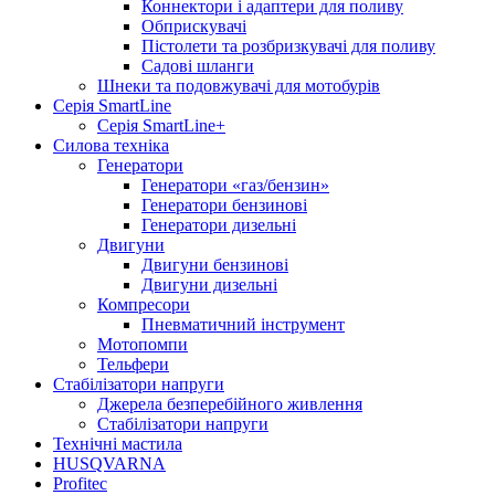
Коннектори і адаптери для поливу
Обприскувачі
Пістолети та розбризкувачі для поливу
Садові шланги
Шнеки та подовжувачі для мотобурів
Серія SmartLine
Серія SmartLine+
Силова техніка
Генератори
Генератори «газ/бензин»
Генератори бензинові
Генератори дизельні
Двигуни
Двигуни бензинові
Двигуни дизельні
Компресори
Пневматичний інструмент
Мотопомпи
Тельфери
Стабілізатори напруги
Джерела безперебійного живлення
Стабілізатори напруги
Технічні мастила
HUSQVARNA
Profitec