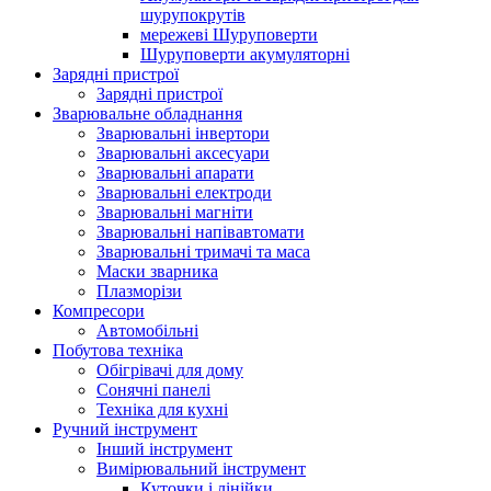
шурупокрутів
мережеві Шуруповерти
Шуруповерти акумуляторні
Зарядні пристрої
Зарядні пристрої
Зварювальне обладнання
Зварювальні інвертори
Зварювальні аксесуари
Зварювальні апарати
Зварювальні електроди
Зварювальні магніти
Зварювальні напівавтомати
Зварювальні тримачі та маса
Маски зварника
Плазморізи
Компресори
Автомобільні
Побутова техніка
Обігрівачі для дому
Сонячні панелі
Техніка для кухні
Ручний інструмент
Інший інструмент
Вимірювальний інструмент
Куточки і лінійки