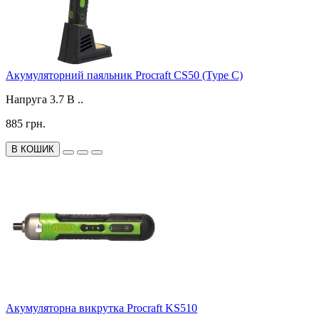
Акумуляторний паяльник Procraft CS50 (Type C)
Напруга 3.7 В ..
885 грн.
В КОШИК
Акумуляторна викрутка Procraft KS510