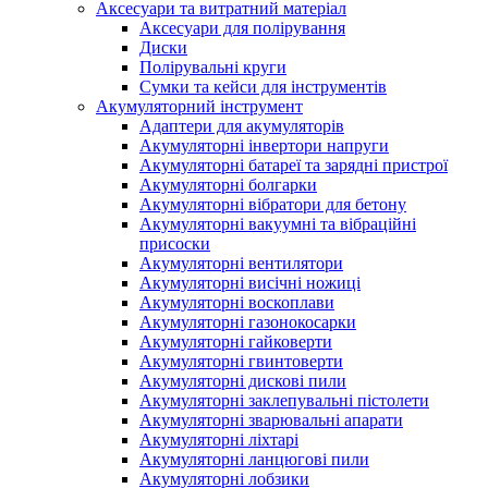
Аксесуари та витратний матеріал
Аксесуари для полірування
Диски
Полірувальні круги
Сумки та кейси для інструментів
Акумуляторний інструмент
Адаптери для акумуляторів
Акумуляторні інвертори напруги
Акумуляторні батареї та зарядні пристрої
Акумуляторні болгарки
Акумуляторні вібратори для бетону
Акумуляторні вакуумні та вібраційні
присоски
Акумуляторні вентилятори
Акумуляторні висічні ножиці
Акумуляторні воскоплави
Акумуляторні газонокосарки
Акумуляторні гайковерти
Акумуляторні гвинтоверти
Акумуляторні дискові пили
Акумуляторні заклепувальні пістолети
Акумуляторні зварювальні апарати
Акумуляторні ліхтарі
Акумуляторні ланцюгові пили
Акумуляторні лобзики