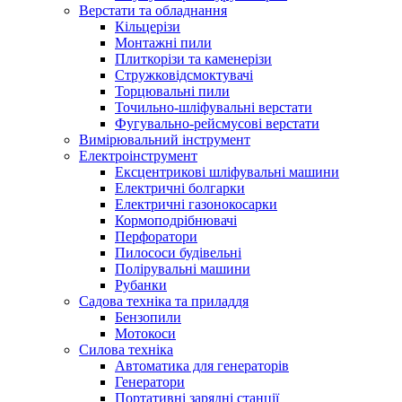
Верстати та обладнання
Кільцерізи
Монтажні пили
Плиткорізи та каменерізи
Стружковідсмоктувачі
Торцювальні пили
Точильно-шліфувальні верстати
Фугувально-рейсмусові верстати
Вимірювальний інструмент
Електроінструмент
Ексцентрикові шліфувальні машини
Електричні болгарки
Електричні газонокосарки
Кормоподрібнювачі
Перфоратори
Пилососи будівельні
Полірувальні машини
Рубанки
Садова техніка та приладдя
Бензопили
Мотокоси
Силова техніка
Автоматика для генераторів
Генератори
Портативні зарядні станції