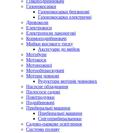
Гілкоподрібнювачі
Газонокосарки
Газонокосарки бензинові
Газонокосарки електричні
Дровоколи
Електрокоси
Електропили ланцюгові
Кормоподрібнювачі
Мийки високого тиску
Аксесуари до мийок
Мотобури
Мотокоси
Мотоножиці
Мотообприскувачі
Мотори човнові
Редуктори моторів човнових
Насосне обладнання
Пилососи садові
Повітродувки
Подрібнювачі
Прибиральні машини
Прибиральні машини
Снігоприбиральники
Садово-паркове освітлення
Системи поливу