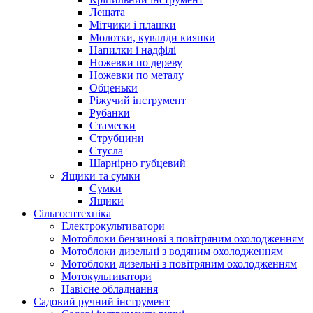
Лещата
Мітчики і плашки
Молотки, кувалди киянки
Напилки і надфілі
Ножевки по дереву
Ножевки по металу
Обценьки
Ріжучий інструмент
Рубанки
Стамески
Струбцини
Стусла
Шарнірно губцевий
Ящики та сумки
Сумки
Ящики
Сільгосптехніка
Електрокультиватори
Мотоблоки бензинові з повітряним охолодженням
Мотоблоки дизельні з водяним охолодженням
Мотоблоки дизельні з повітряним охолодженням
Мотокультиватори
Навісне обладнання
Садовий ручний інструмент