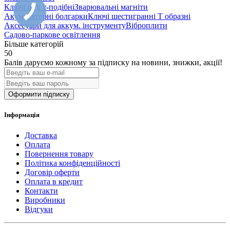
Ключі torx т-подібні
Зварювальні магніти
Акумуляторні болгарки
Ключі шестигранні Т образні
Аксесуари для аккум. інструменту
Віброплити
Садово-паркове освітлення
Більше категорій
50
Балів даруємо кожному за підписку на новини
, знижки, акції
!
Оформити підписку
Інформація
Доставка
Оплата
Повернення товару
Політика конфіденційності
Договір оферти
Оплата в кредит
Контакти
Виробники
Відгуки