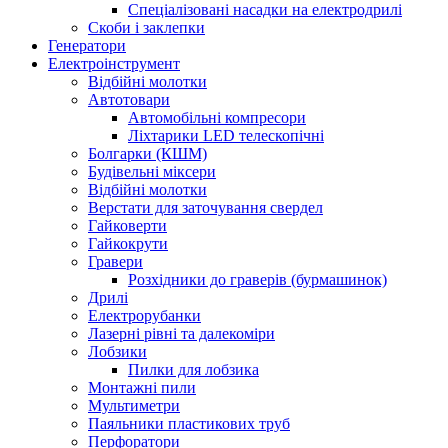
Спеціалізовані насадки на електродрилі
Скоби і заклепки
Генератори
Електроінструмент
Bідбійні молотки
Автотовари
Автомобільні компресори
Ліхтарики LED телескопічні
Болгарки (КШМ)
Будівельні міксери
Відбійні молотки
Верстати для заточування свердел
Гайковерти
Гайкокрути
Гравери
Розхідники до граверів (бурмашинок)
Дрилі
Електрорубанки
Лазерні рівні та далекоміри
Лобзики
Пилки для лобзика
Монтажні пили
Мультиметри
Паяльники пластикових труб
Перфоратори