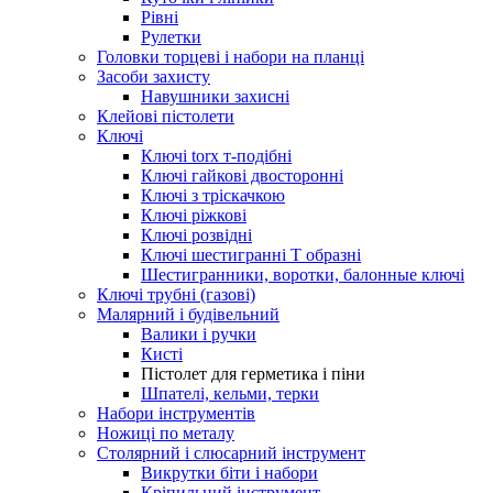
Рівні
Рулетки
Головки торцеві і набори на планці
Засоби захисту
Навушники захисні
Клейові пістолети
Ключі
Ключі torx т-подібні
Ключі гайкові двосторонні
Ключі з тріскачкою
Ключі ріжкові
Ключі розвідні
Ключі шестигранні Т образні
Шестигранники, воротки, балонные ключі
Ключі трубні (газові)
Малярний і будівельний
Валики і ручки
Кисті
Пістолет для герметика і піни
Шпателі, кельми, терки
Набори інструментів
Ножиці по металу
Столярний і слюсарний інструмент
Викрутки біти і набори
Кріпильний інструмент