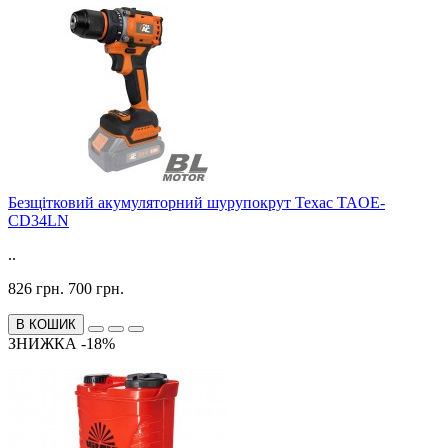
Безщітковий акумуляторний шурупокрут Техас TAOE-
CD34LN
..
826 грн.
700 грн.
В КОШИК
ЗНИЖКА -18%