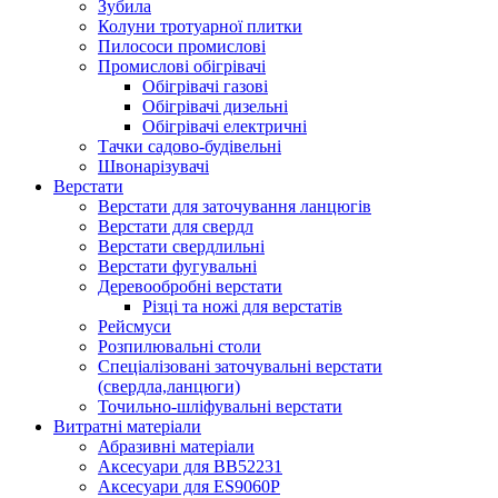
Зубила
Колуни тротуарної плитки
Пилососи промислові
Промислові обігрівачі
Обігрівачі газові
Обігрівачі дизельні
Обігрівачі електричні
Тачки садово-будівельні
Швонарізувачі
Верстати
Верстати для заточування ланцюгів
Верстати для свердл
Верстати свердлильні
Верстати фугувальні
Деревообробні верстати
Різці та ножі для верстатів
Рейсмуси
Розпилювальні столи
Спеціалізовані заточувальні верстати
(свердла,ланцюги)
Точильно-шліфувальні верстати
Витратні матеріали
Абразивні матеріали
Аксесуари для BB52231
Аксесуари для ES9060P