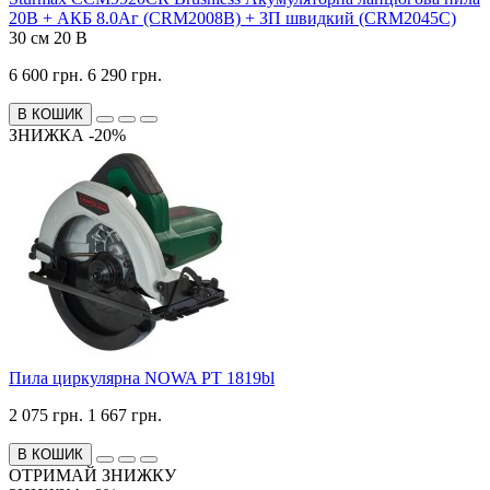
20В + АКБ 8.0Аг (CRM2008B) + ЗП швидкий (CRM2045С)
30 см
20 В
6 600 грн.
6 290 грн.
В КОШИК
ЗНИЖКА -20%
Пила циркулярна NOWA PT 1819bl
2 075 грн.
1 667 грн.
В КОШИК
ОТРИМАЙ ЗНИЖКУ