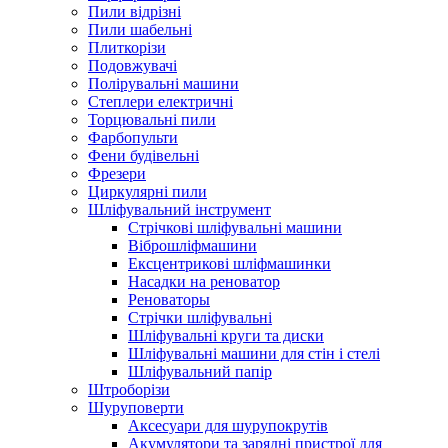
Пили відрізні
Пили шабельні
Плиткорізи
Подовжувачі
Полірувальні машини
Степлери електричні
Торцювальні пили
Фарбопульти
Фени будівельні
Фрезери
Циркулярні пили
Шліфувальний інструмент
Cтрічкові шліфувальні машини
Віброшліфмашини
Ексцентрикові шліфмашинки
Насадки на реноватор
Реноваторы
Стрічки шліфувальні
Шліфувальні круги та диски
Шліфувальні машини для стін і стелі
Шліфувальний папір
Штроборізи
Шуруповерти
Аксесуари для шурупокрутів
Акумулятори та зарядні пристрої для