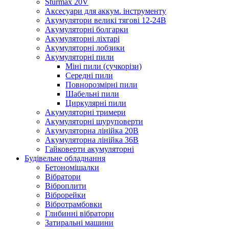
Sturmax 20V
Аксесуари для аккум. інструменту
Акумулятори великі тягові 12-24В
Акумуляторні болгарки
Акумуляторні ліхтарі
Акумуляторні лобзики
Акумуляторні пили
Міні пили (сучкорізи)
Середні пили
Повнорозмірні пили
Шабельні пили
Циркулярні пили
Акумуляторні тримери
Акумуляторні шуруповерти
Акумуляторна лінійка 20В
Акумуляторна лінійка 36В
Гайковерти акумуляторні
Будівельне обладнання
Бетономішалки
Вібратори
Віброплити
Віброрейки
Вібротрамбовки
Глибинні вібратори
Затиральні машини