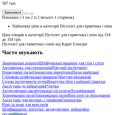
507 грн.
Закінчився
Показано з 1 по 2 із 2 (всього 1 сторінок)
Найнижці ціни в категорії Пістолет для герметика і піни
Ціна товарів в категорії Пістолет для герметика і піни від
318
до
318
грн.
Пістолет для герметика і піни від Карат Електро
Часто шукають
Зварювальні апарати
Шліфувальні машини для стін і стелі
Автоматика для генераторів
Ріжучий інструмент
Циркулярні пили
Генератори інверторні
Пили шабельні
Cтрічкові шліфувальні машини
Двигуни бензинові
Cадові інструменти ручні
Викрутки біти і набори
Стамески
Аксесуари до вібраторів
Рулетки
Акумуляторні заклепувальні пістолети
Подрібнювачі
Торцювальні пили
Торцювальні пили
Верстати та обладнання
Аксесуари для мотокос і тримерів
Генератори
Різці та ножі для верстатів
Шліфмашини: ленточні, акумуляторні, вібраційні,
ексцентрикові