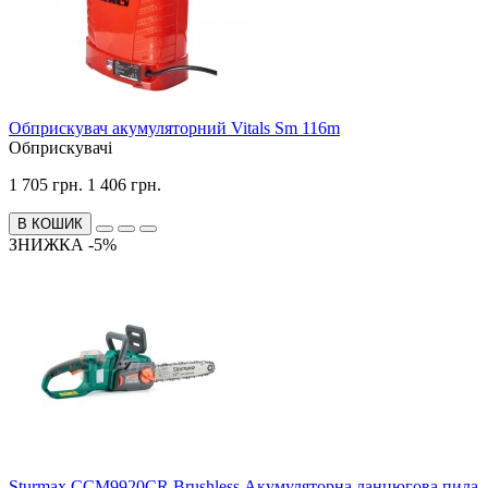
Обприскувач акумуляторний Vitals Sm 116m
Обприскувачі
1 705 грн.
1 406 грн.
В КОШИК
ЗНИЖКА -5%
Sturmax CCM9920CR Brushless Акумуляторна ланцюгова пила