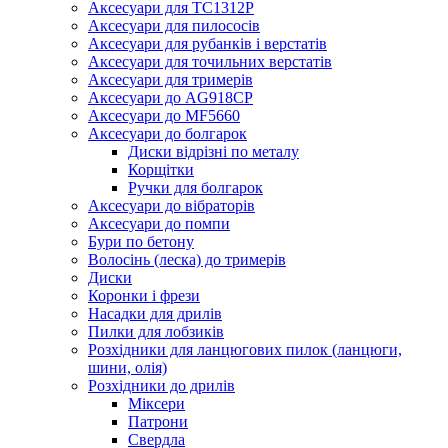
Аксесуари для TC1312P
Аксесуари для пилососів
Аксесуари для рубанків і верстатів
Аксесуари для точильних верстатів
Аксесуари для тримерів
Аксесуари до AG918CP
Аксесуари до MF5660
Аксесуари до болгарок
Диски відрізні по металу
Корщітки
Ручки для болгарок
Аксесуари до вібраторів
Аксесуари до помпи
Бури по бетону
Волосінь (леска) до тримерів
Диски
Коронки і фрези
Насадки для дрилів
Пилки для лобзиків
Розхідники для ланцюгових пилок (ланцюги,
шини, олія)
Розхідники до дрилів
Міксери
Патрони
Свердла