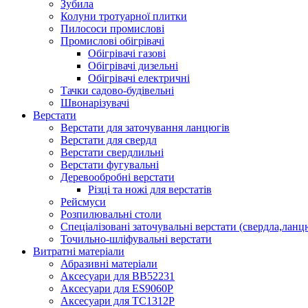
Зубила
Колуни тротуарної плитки
Пилососи промислові
Промислові обігрівачі
Обігрівачі газові
Обігрівачі дизельні
Обігрівачі електричні
Тачки садово-будівельні
Швонарізувачі
Верстати
Верстати для заточування ланцюгів
Верстати для свердл
Верстати свердлильні
Верстати фугувальні
Деревообробні верстати
Різці та ножі для верстатів
Рейсмуси
Розпилювальні столи
Спеціалізовані заточувальні верстати (свердла,ланц
Точильно-шліфувальні верстати
Витратні матеріали
Абразивні матеріали
Аксесуари для BB52231
Аксесуари для ES9060P
Аксесуари для TC1312P