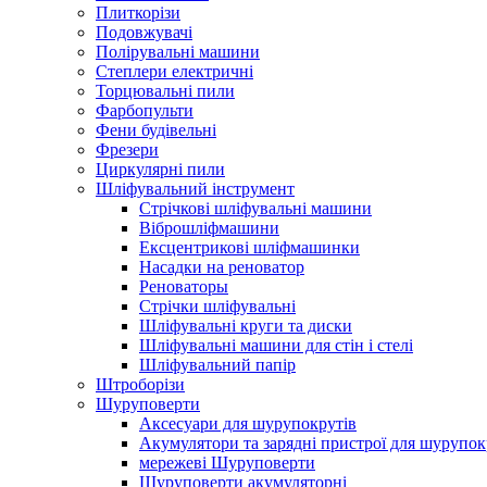
Плиткорізи
Подовжувачі
Полірувальні машини
Степлери електричні
Торцювальні пили
Фарбопульти
Фени будівельні
Фрезери
Циркулярні пили
Шліфувальний інструмент
Cтрічкові шліфувальні машини
Віброшліфмашини
Ексцентрикові шліфмашинки
Насадки на реноватор
Реноваторы
Стрічки шліфувальні
Шліфувальні круги та диски
Шліфувальні машини для стін і стелі
Шліфувальний папір
Штроборізи
Шуруповерти
Аксесуари для шурупокрутів
Акумулятори та зарядні пристрої для шурупок
мережеві Шуруповерти
Шуруповерти акумуляторні