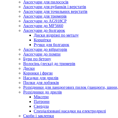
Аксесуари для пилососів
Аксесуари для рубанків і верстатів
Аксесуари для точильних верстатів
Аксесуари для тримерів
Аксесуари до AG918CP
Аксесуари до MF5660
Аксесуари до болгарок
Диски відрізні по металу
Корщітки
Ручки для болгарок
Аксесуари до вібраторів
Аксесуари до помпи
Бури по бетону
Волосінь (леска) до тримерів
Диски
Коронки і фрези
Насадки для дрилів
Пилки для лобзиків
Розхідники для ланцюгових пилок (ланцюги, шини, 
Розхідники до дрилів
Міксери
Патрони
Свердла
Спеціалізовані насадки на електродрилі
Скоби і заклепки