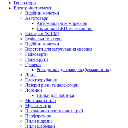
Генератори
Електроінструмент
Bідбійні молотки
Автотовари
Автомобільні компресори
Ліхтарики LED телескопічні
Болгарки (КШМ)
Будівельні міксери
Відбійні молотки
Верстати для заточування свердел
Гайковерти
Гайкокрути
Гравери
Розхідники до граверів (бурмашинок)
Дрилі
Електрорубанки
Лазерні рівні та далекоміри
Лобзики
Пилки для лобзика
Монтажні пили
Мультиметри
Паяльники пластикових труб
Перфоратори
Пили відрізні
Пили шабельні