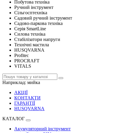
Побутова техніка
Ручний інструмент
Сільгосптехніка
Садовий ручний інструмент
Садово-паркова техніка
Серія SmartLine
Силова техніка
Стабілізатори напруги
Технічні мастила
HUSQVARNA
Profitec
PROCRAFT
VITALS
Наприклад:
мийка
АКЦІЇ
КОНТАКТИ
ГАРАНТІЇ
HUSQVARNA
КАТАЛОГ
Акумуляторний інструмент