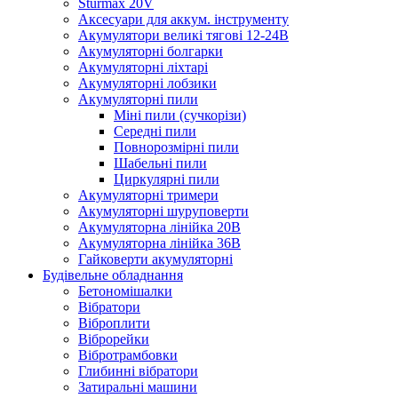
Sturmax 20V
Аксесуари для аккум. інструменту
Акумулятори великі тягові 12-24В
Акумуляторні болгарки
Акумуляторні ліхтарі
Акумуляторні лобзики
Акумуляторні пили
Міні пили (сучкорізи)
Середні пили
Повнорозмірні пили
Шабельні пили
Циркулярні пили
Акумуляторні тримери
Акумуляторні шуруповерти
Акумуляторна лінійка 20В
Акумуляторна лінійка 36В
Гайковерти акумуляторні
Будівельне обладнання
Бетономішалки
Вібратори
Віброплити
Віброрейки
Вібротрамбовки
Глибинні вібратори
Затиральні машини