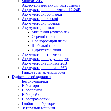
Sturmax 20V
Аксесуари для аккум. інструменту
Акумулятори великі тягові 12-24В
Акумуляторні болгарки
Акумуляторні ліхтарі
Акумуляторні лобзики
Акумуляторні пили
Міні пили (сучкорізи)
Середні пили
Повнорозмірні пили
Шабельні пили
Циркулярні пили
Акумуляторні тримери
Акумуляторні шуруповерти
Акумуляторна лінійка 20В
Акумуляторна лінійка 36В
Гайковерти акумуляторні
Будівельне обладнання
Бетономішалки
Вібратори
Віброплити
Віброрейки
Вібротрамбовки
Глибинні вібратори
Затиральні машини