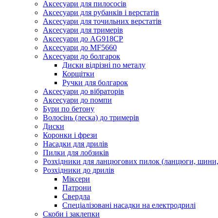
Аксесуари для пилососів
Аксесуари для рубанків і верстатів
Аксесуари для точильних верстатів
Аксесуари для тримерів
Аксесуари до AG918CP
Аксесуари до MF5660
Аксесуари до болгарок
Диски відрізні по металу
Корщітки
Ручки для болгарок
Аксесуари до вібраторів
Аксесуари до помпи
Бури по бетону
Волосінь (леска) до тримерів
Диски
Коронки і фрези
Насадки для дрилів
Пилки для лобзиків
Розхідники для ланцюгових пилок (ланцюги, шини, 
Розхідники до дрилів
Міксери
Патрони
Свердла
Спеціалізовані насадки на електродрилі
Скоби і заклепки