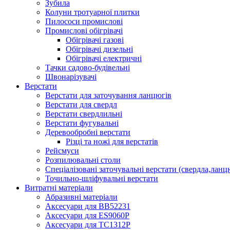
Зубила
Колуни тротуарної плитки
Пилососи промислові
Промислові обігрівачі
Обігрівачі газові
Обігрівачі дизельні
Обігрівачі електричні
Тачки садово-будівельні
Швонарізувачі
Верстати
Верстати для заточування ланцюгів
Верстати для свердл
Верстати свердлильні
Верстати фугувальні
Деревообробні верстати
Різці та ножі для верстатів
Рейсмуси
Розпилювальні столи
Спеціалізовані заточувальні верстати (свердла,ланц
Точильно-шліфувальні верстати
Витратні матеріали
Абразивні матеріали
Аксесуари для BB52231
Аксесуари для ES9060P
Аксесуари для TC1312P