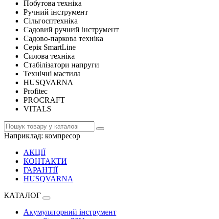
Побутова техніка
Ручний інструмент
Сільгосптехніка
Садовий ручний інструмент
Садово-паркова техніка
Серія SmartLine
Силова техніка
Стабілізатори напруги
Технічні мастила
HUSQVARNA
Profitec
PROCRAFT
VITALS
Наприклад:
компресор
АКЦІЇ
КОНТАКТИ
ГАРАНТІЇ
HUSQVARNA
КАТАЛОГ
Акумуляторний інструмент