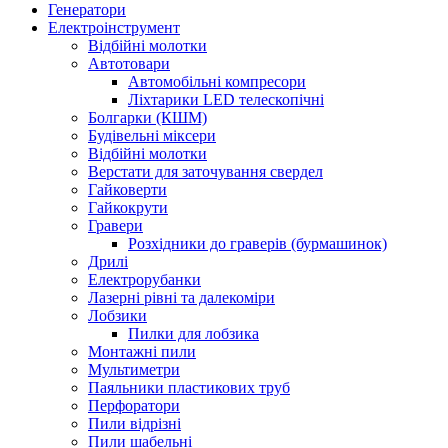
Генератори
Електроінструмент
Bідбійні молотки
Автотовари
Автомобільні компресори
Ліхтарики LED телескопічні
Болгарки (КШМ)
Будівельні міксери
Відбійні молотки
Верстати для заточування свердел
Гайковерти
Гайкокрути
Гравери
Розхідники до граверів (бурмашинок)
Дрилі
Електрорубанки
Лазерні рівні та далекоміри
Лобзики
Пилки для лобзика
Монтажні пили
Мультиметри
Паяльники пластикових труб
Перфоратори
Пили відрізні
Пили шабельні