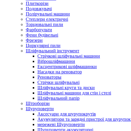
Плиткорізи
Подовжувачі
Полірувальні машини
Степлери електричні
Торцювальні пили
Фарбопульти
Фени будівельні
Фрезери
Циркулярні пили
Шліфувальний інструмент
Cтрічкові шліфувальні машини
Віброшліфмашини
Ексцентрикові шліфмашинки
Насадки на реноватор
Реноваторы
Стрічки шліфувальні
Шліфувальні круги та диски
Шліфувальні машини для стін і стелі
Шліфувальний папір
Штроборізи
Шуруповерти
Аксесуари для шурупокрутів
Акумулятори та зарядні пристрої для шурупок
мережеві Шуруповерти
Шуруповерти акумуляторні