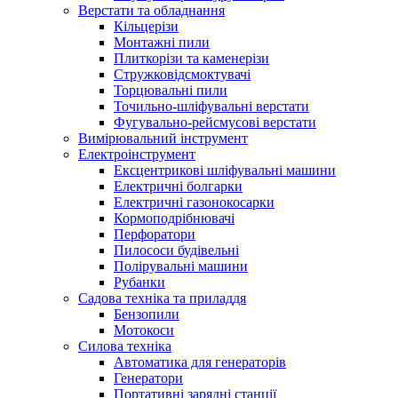
Верстати та обладнання
Кільцерізи
Монтажні пили
Плиткорізи та каменерізи
Стружковідсмоктувачі
Торцювальні пили
Точильно-шліфувальні верстати
Фугувально-рейсмусові верстати
Вимірювальний інструмент
Електроінструмент
Ексцентрикові шліфувальні машини
Електричні болгарки
Електричні газонокосарки
Кормоподрібнювачі
Перфоратори
Пилососи будівельні
Полірувальні машини
Рубанки
Садова техніка та приладдя
Бензопили
Мотокоси
Силова техніка
Автоматика для генераторів
Генератори
Портативні зарядні станції