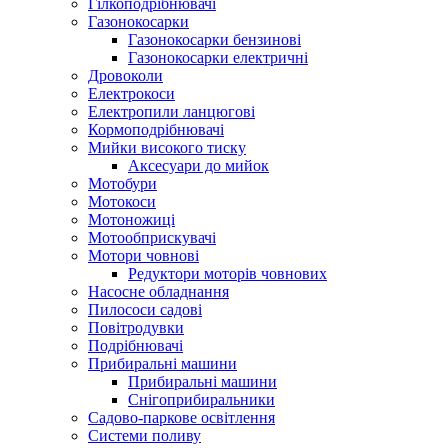
Гілкоподрібнювачі
Газонокосарки
Газонокосарки бензинові
Газонокосарки електричні
Дровоколи
Електрокоси
Електропили ланцюгові
Кормоподрібнювачі
Мийки високого тиску
Аксесуари до мийок
Мотобури
Мотокоси
Мотоножиці
Мотообприскувачі
Мотори човнові
Редуктори моторів човнових
Насосне обладнання
Пилососи садові
Повітродувки
Подрібнювачі
Прибиральні машини
Прибиральні машини
Снігоприбиральники
Садово-паркове освітлення
Системи поливу