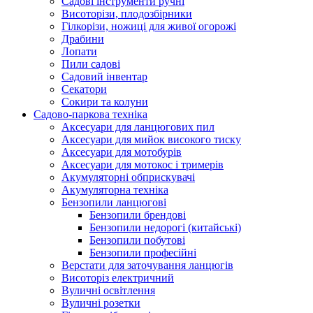
Cадові інструменти ручні
Висоторізи, плодозбірники
Гілкорізи, ножиці для живої огорожі
Драбини
Лопати
Пили садові
Садовий інвентар
Секатори
Сокири та колуни
Садово-паркова техніка
Аксесуари для ланцюгових пил
Аксесуари для мийок високого тиску
Аксесуари для мотобурів
Аксесуари для мотокос і тримерів
Акумуляторні обприскувачі
Акумуляторна техніка
Бензопили ланцюгові
Бензопили брендові
Бензопили недорогі (китайські)
Бензопили побутові
Бензопили професійні
Верстати для заточування ланцюгів
Висоторіз електричний
Вуличні освітлення
Вуличні розетки