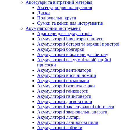
Аксесуари та витратний матеріал
Аксесуари для полірування
Диски
Полірувальні круги
Сумки та кейси для інструментів
Акумуляторний інструмент
Адаптери для акумуляторів
Акумуляторні інвертори напруги
Акумуляторні батареї та зарядні пристрої
Акумуляторні болгарки
Акумуляторні вібратори для бетону
Акумуляторні вакуумні та вібраційні
присоски
Акумуляторні вентилятори
Акумуляторні висічні ножиці
Акумуляторні воскоплави
Акумуляторні газонокосарки
Акумуляторні гайковерти
Акумуляторні гвинтоверти
Акумуляторні дискові пили
Акумуляторні заклепувальні пістолети
Акумуляторні зварювальні апарати
Акумуляторні ліхтарі
Акумуляторні ланцюгові пили
Акумуляторні лобзики