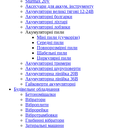
Sturmax 20V
Аксесуари для аккум. інструменту
Акумулятори великі тягові 12-24В
Акумуляторні болгарки
Акумуляторні ліхтарі
Акумуляторні лобзики
Акумуляторні пили
Міні пили (сучкорізи)
Середні пили
Повнорозмірні пили
Шабельні пили
Циркулярні пили
Акумуляторні тримери
Акумуляторні шуруповерти
Акумуляторна лінійка 20В
Акумуляторна лінійка 36В
Гайковерти акумуляторні
Будівельне обладнання
Бетономішалки
Вібратори
Віброплити
Віброрейки
Вібротрамбовки
Глибинні вібратори
Затиральні машини