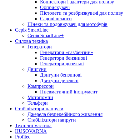
Коннектори і адаптери для поливу
Обприскувачі
Пістолети та розбризкувачі для поливу
Садові шланги
Шнеки та подовжувачі для мотобурів
Серія SmartLine
Серія SmartLine+
Силова техніка
Генератори
Генератори «газ/бензин»
Генератори бензинові
Генератори дизельні
Двигуни
Двигуни бензинові
Двигуни дизельні
Компресори
Пневматичний інструмент
Мотопомпи
Тельфери
Стабілізатори напруги
Джерела безперебійного живлення
Стабілізатори напруги
Технічні мастила
HUSQVARNA
Profitec