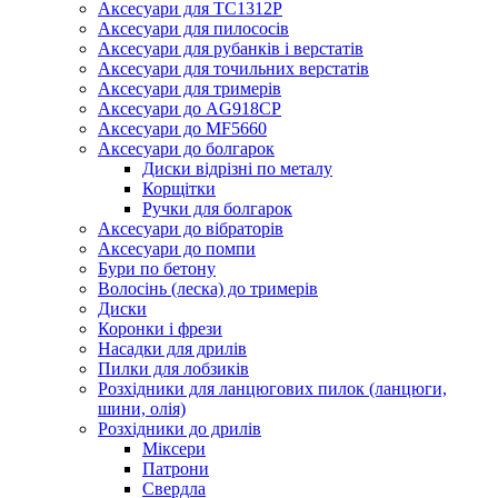
Аксесуари для TC1312P
Аксесуари для пилососів
Аксесуари для рубанків і верстатів
Аксесуари для точильних верстатів
Аксесуари для тримерів
Аксесуари до AG918CP
Аксесуари до MF5660
Аксесуари до болгарок
Диски відрізні по металу
Корщітки
Ручки для болгарок
Аксесуари до вібраторів
Аксесуари до помпи
Бури по бетону
Волосінь (леска) до тримерів
Диски
Коронки і фрези
Насадки для дрилів
Пилки для лобзиків
Розхідники для ланцюгових пилок (ланцюги,
шини, олія)
Розхідники до дрилів
Міксери
Патрони
Свердла