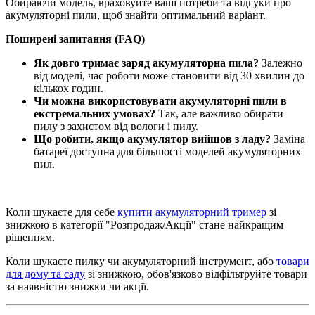
Обираючи модель, враховуйте ваші потреби та відгуки про
акумуляторні пили, щоб знайти оптимальний варіант.
Поширені запитання (FAQ)
Як довго тримає заряд акумуляторна пила?
Залежно
від моделі, час роботи може становити від 30 хвилин до
кількох годин.
Чи можна використовувати акумуляторні пили в
екстремальних умовах?
Так, але важливо обирати
пилу з захистом від вологи і пилу.
Що робити, якщо акумулятор вийшов з ладу?
Заміна
батареї доступна для більшості моделей акумуляторних
пил.
Коли шукаєте для себе
купити акумуляторний тример
зі
знижкою в категорії "Розпродаж/Акції" стане найкращим
рішенням.
Коли шукаєте пилку чи акумуляторний інструмент, або
товари
для дому та саду
зі знижкою, обов'язково відфільтруйте товари
за наявністю знижки чи акції.