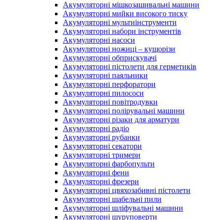
Акумуляторні мішкозашивальні машини
Акумуляторні мийки високого тиску
Акумуляторні мультиінструменти
Акумуляторні набори інструментів
Акумуляторні насоси
Акумуляторні ножиці – кущорізи
Акумуляторні обприскувачі
Акумуляторні пістолети для герметиків
Акумуляторні паяльники
Акумуляторні перфоратори
Акумуляторні пилососи
Акумуляторні повітродувки
Акумуляторні полірувальні машини
Акумуляторні різаки для арматури
Акумуляторні радіо
Акумуляторні рубанки
Акумуляторні секатори
Акумуляторні тримери
Акумуляторні фарбопульти
Акумуляторні фени
Акумуляторні фрезери
Акумуляторні цвяхозабивні пістолети
Акумуляторні шабельні пили
Акумуляторні шліфувальні машини
Акумуляторні шуруповерти