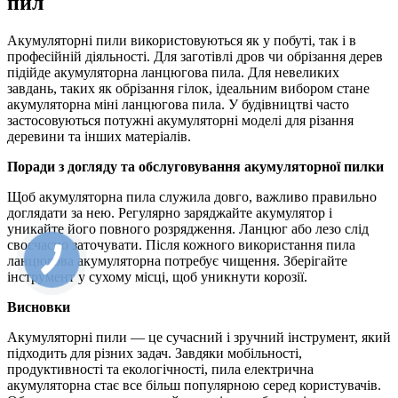
пил
Акумуляторні пили використовуються як у побуті, так і в
професійній діяльності. Для заготівлі дров чи обрізання дерев
підійде акумуляторна ланцюгова пила. Для невеликих
завдань, таких як обрізання гілок, ідеальним вибором стане
акумуляторна міні ланцюгова пила. У будівництві часто
застосовуються потужні акумуляторні моделі для різання
деревини та інших матеріалів.
Поради з догляду та обслуговування акумуляторної пилки
Щоб акумуляторна пила служила довго, важливо правильно
доглядати за нею. Регулярно заряджайте акумулятор і
уникайте його повного розрядження. Ланцюг або лезо слід
своєчасно заточувати. Після кожного використання пила
ланцюгова акумуляторна потребує чищення. Зберігайте
інструмент у сухому місці, щоб уникнути корозії.
Висновки
Акумуляторні пили — це сучасний і зручний інструмент, який
підходить для різних задач. Завдяки мобільності,
продуктивності та екологічності, пила електрична
акумуляторна стає все більш популярною серед користувачів.