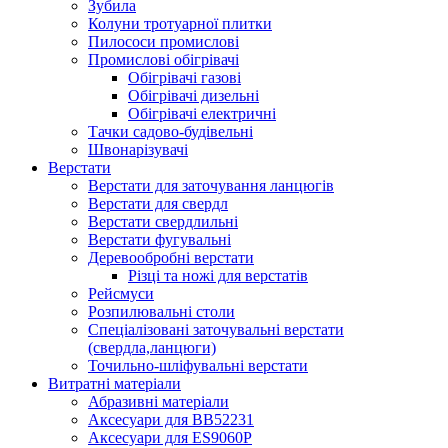
Зубила
Колуни тротуарної плитки
Пилососи промислові
Промислові обігрівачі
Обігрівачі газові
Обігрівачі дизельні
Обігрівачі електричні
Тачки садово-будівельні
Швонарізувачі
Верстати
Верстати для заточування ланцюгів
Верстати для свердл
Верстати свердлильні
Верстати фугувальні
Деревообробні верстати
Різці та ножі для верстатів
Рейсмуси
Розпилювальні столи
Спеціалізовані заточувальні верстати
(свердла,ланцюги)
Точильно-шліфувальні верстати
Витратні матеріали
Абразивні матеріали
Аксесуари для BB52231
Аксесуари для ES9060P