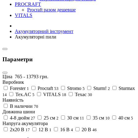
PROCRAFT
Procraft разом дешевше
VITALS
Акумуляторний інструмент
Акумуляторні пили
Параметри
Ціна
765
-
13793
грн.
Виробник
Forester
Procraft
Stromo
Sturm!
Sturmax
1
53
5
2
Tex.AC
VITALS
Техас
14
5
18
30
Наявність
В наличии
70
Довжина шини
4-8 дюйм
25 см
30 см
35 см
40 см
27
2
11
10
5
Напруга акумулятора
2x20 В
12 В
16 В
20 В
17
1
4
46