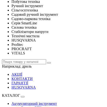
Побутова техніка
Ручний інструмент
Сільгосптехніка
Садовий ручний інструмент
Садово-паркова техніка
Серія SmartLine
Силова техніка
Стабілізатори напруги
Технічні мастила
HUSQVARNA
Profitec
PROCRAFT
VITALS
Наприклад:
дриль
АКЦІЇ
КОНТАКТИ
ГАРАНТІЇ
HUSQVARNA
КАТАЛОГ
Акумуляторний інструмент