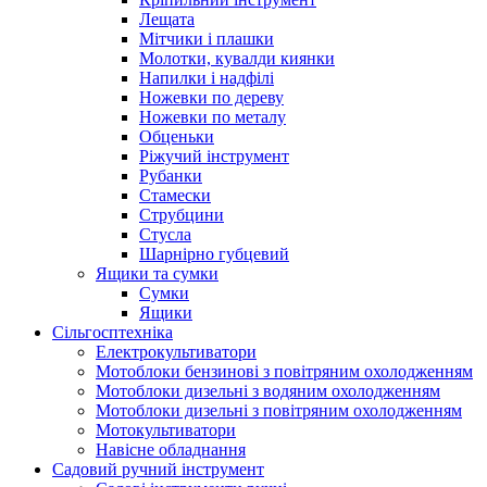
Лещата
Мітчики і плашки
Молотки, кувалди киянки
Напилки і надфілі
Ножевки по дереву
Ножевки по металу
Обценьки
Ріжучий інструмент
Рубанки
Стамески
Струбцини
Стусла
Шарнірно губцевий
Ящики та сумки
Сумки
Ящики
Сільгосптехніка
Електрокультиватори
Мотоблоки бензинові з повітряним охолодженням
Мотоблоки дизельні з водяним охолодженням
Мотоблоки дизельні з повітряним охолодженням
Мотокультиватори
Навісне обладнання
Садовий ручний інструмент