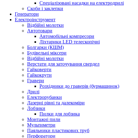
Спеціалізовані насадки на електродрилі
Скоби і заклепки
Генератори
Електроінструмент
Bідбійні молотки
Автотовари
Автомобільні компресори
Ліхтарики LED телескопічні
Болгарки (КШМ)
Будівельні міксери
Відбійні молотки
Верстати для заточування свердел
Гайковерти
Гайкокрути
Гравери
Розхідники до граверів (бурмашинок)
Дрилі
Електрорубанки
Лазерні рівні та далекоміри
Лобзики
Пилки для лобзика
Монтажні пили
Мультиметри
Паяльники пластикових труб
Перфоратори