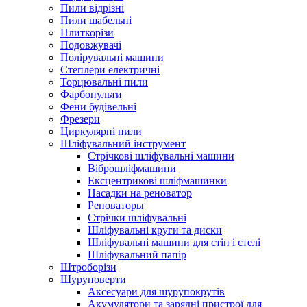
Пили відрізні
Пили шабельні
Плиткорізи
Подовжувачі
Полірувальні машини
Степлери електричні
Торцювальні пили
Фарбопульти
Фени будівельні
Фрезери
Циркулярні пили
Шліфувальний інструмент
Cтрічкові шліфувальні машини
Віброшліфмашини
Ексцентрикові шліфмашинки
Насадки на реноватор
Реноваторы
Стрічки шліфувальні
Шліфувальні круги та диски
Шліфувальні машини для стін і стелі
Шліфувальний папір
Штроборізи
Шуруповерти
Аксесуари для шурупокрутів
Акумулятори та зарядні пристрої для