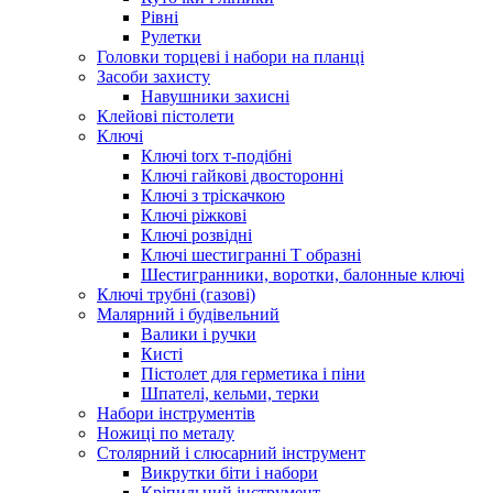
Рівні
Рулетки
Головки торцеві і набори на планці
Засоби захисту
Навушники захисні
Клейові пістолети
Ключі
Ключі torx т-подібні
Ключі гайкові двосторонні
Ключі з тріскачкою
Ключі ріжкові
Ключі розвідні
Ключі шестигранні Т образні
Шестигранники, воротки, балонные ключі
Ключі трубні (газові)
Малярний і будівельний
Валики і ручки
Кисті
Пістолет для герметика і піни
Шпателі, кельми, терки
Набори інструментів
Ножиці по металу
Столярний і слюсарний інструмент
Викрутки біти і набори
Кріпильний інструмент