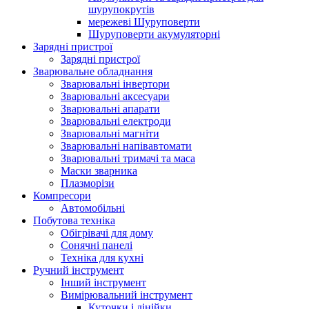
шурупокрутів
мережеві Шуруповерти
Шуруповерти акумуляторні
Зарядні пристрої
Зарядні пристрої
Зварювальне обладнання
Зварювальні інвертори
Зварювальні аксесуари
Зварювальні апарати
Зварювальні електроди
Зварювальні магніти
Зварювальні напівавтомати
Зварювальні тримачі та маса
Маски зварника
Плазморізи
Компресори
Автомобільні
Побутова техніка
Обігрівачі для дому
Сонячні панелі
Техніка для кухні
Ручний інструмент
Інший інструмент
Вимірювальний інструмент
Куточки і лінійки