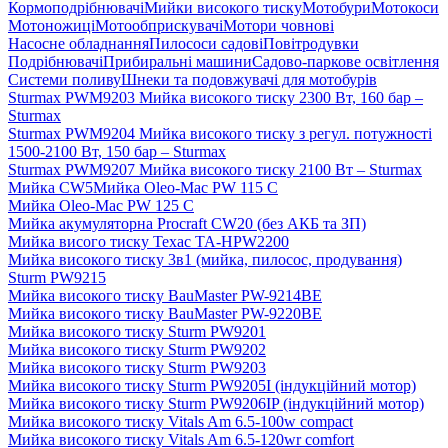
Кормоподрібнювачі
Мийки високого тиску
Мотобури
Мотокоси
Мотоножиці
Мотообприскувачі
Мотори човнові
Насосне обладнання
Пилососи садові
Повітродувки
Подрібнювачі
Прибиральні машини
Садово-паркове освітлення
Системи поливу
Шнеки та подовжувачі для мотобурів
Sturmax PWM9203 Мийка високого тиску 2300 Вт, 160 бар –
Sturmax
Sturmax PWM9204 Мийка високого тиску з регул. потужності
1500-2100 Вт, 150 бар – Sturmax
Sturmax PWM9207 Мийка високого тиску 2100 Вт – Sturmax
Мийка CW5
Мийка Oleo-Mac PW 115 C
Мийка Oleo-Mac PW 125 C
Мийка акумуляторна Procraft CW20 (без АКБ та ЗП)
Мийка висого тиску Техас TA-HPW2200
Мийка високого тиску 3в1 (мийка, пилосос, продування)
Sturm PW9215
Мийка високого тиску BauMaster PW-9214BE
Мийка високого тиску BauMaster PW-9220BE
Мийка високого тиску Sturm PW9201
Мийка високого тиску Sturm PW9202
Мийка високого тиску Sturm PW9203
Мийка високого тиску Sturm PW9205I (індукційний мотор)
Мийка високого тиску Sturm PW9206IP (індукційний мотор)
Мийка високого тиску Vitals Am 6.5-100w compact
Мийка високого тиску Vitals Am 6.5-120wr сomfort