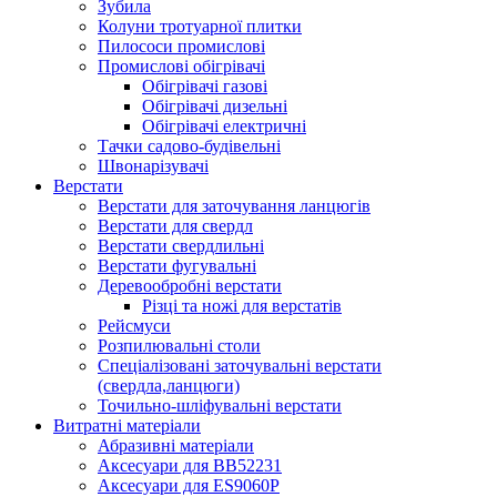
Зубила
Колуни тротуарної плитки
Пилососи промислові
Промислові обігрівачі
Обігрівачі газові
Обігрівачі дизельні
Обігрівачі електричні
Тачки садово-будівельні
Швонарізувачі
Верстати
Верстати для заточування ланцюгів
Верстати для свердл
Верстати свердлильні
Верстати фугувальні
Деревообробні верстати
Різці та ножі для верстатів
Рейсмуси
Розпилювальні столи
Спеціалізовані заточувальні верстати
(свердла,ланцюги)
Точильно-шліфувальні верстати
Витратні матеріали
Абразивні матеріали
Аксесуари для BB52231
Аксесуари для ES9060P