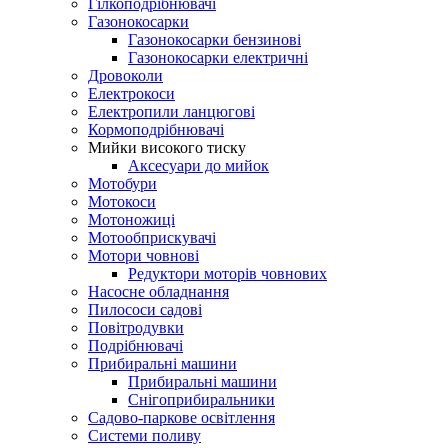
Гілкоподрібнювачі
Газонокосарки
Газонокосарки бензинові
Газонокосарки електричні
Дровоколи
Електрокоси
Електропили ланцюгові
Кормоподрібнювачі
Мийки високого тиску
Аксесуари до мийок
Мотобури
Мотокоси
Мотоножиці
Мотообприскувачі
Мотори човнові
Редуктори моторів човнових
Насосне обладнання
Пилососи садові
Повітродувки
Подрібнювачі
Прибиральні машини
Прибиральні машини
Снігоприбиральники
Садово-паркове освітлення
Системи поливу