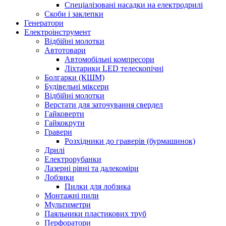
Спеціалізовані насадки на електродрилі
Скоби і заклепки
Генератори
Електроінструмент
Bідбійні молотки
Автотовари
Автомобільні компресори
Ліхтарики LED телескопічні
Болгарки (КШМ)
Будівельні міксери
Відбійні молотки
Верстати для заточування свердел
Гайковерти
Гайкокрути
Гравери
Розхідники до граверів (бурмашинок)
Дрилі
Електрорубанки
Лазерні рівні та далекоміри
Лобзики
Пилки для лобзика
Монтажні пили
Мультиметри
Паяльники пластикових труб
Перфоратори