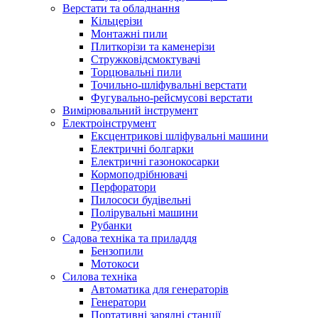
Верстати та обладнання
Кільцерізи
Монтажні пили
Плиткорізи та каменерізи
Стружковідсмоктувачі
Торцювальні пили
Точильно-шліфувальні верстати
Фугувально-рейсмусові верстати
Вимірювальний інструмент
Електроінструмент
Ексцентрикові шліфувальні машини
Електричні болгарки
Електричні газонокосарки
Кормоподрібнювачі
Перфоратори
Пилососи будівельні
Полірувальні машини
Рубанки
Садова техніка та приладдя
Бензопили
Мотокоси
Силова техніка
Автоматика для генераторів
Генератори
Портативні зарядні станції