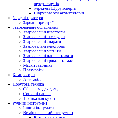
шурупокрутів
мережеві Шуруповерти
Шуруповерти акумуляторні
Зарядні пристрої
Зарядні пристрої
Зварювальне обладнання
Зварювальні інвертори
Зварювальні аксесуари
Зварювальні апарати
Зварювальні електроди
Зварювальні магніти
Зварювальні напівавтомати
Зварювальні тримачі та маса
Маски зварника
Плазморізи
Компресори
Автомобільні
Побутова техніка
Обігрівачі для дому
Сонячні панелі
Техніка для кухні
Ручний інструмент
Інший інструмент
Вимірювальний інструмент
Куточки і лінійки