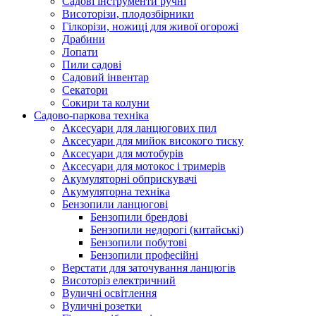
Cадові інструменти ручні
Висоторізи, плодозбірники
Гілкорізи, ножиці для живої огорожі
Драбини
Лопати
Пили садові
Садовий інвентар
Секатори
Сокири та колуни
Садово-паркова техніка
Аксесуари для ланцюгових пил
Аксесуари для мийок високого тиску
Аксесуари для мотобурів
Аксесуари для мотокос і тримерів
Акумуляторні обприскувачі
Акумуляторна техніка
Бензопили ланцюгові
Бензопили брендові
Бензопили недорогі (китайські)
Бензопили побутові
Бензопили професійні
Верстати для заточування ланцюгів
Висоторіз електричний
Вуличні освітлення
Вуличні розетки