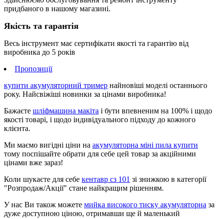
придбаного в нашому магазині.
Якість та гарантія
Весь інструмент має сертифікати якості та гарантію від
виробника до 5 років
Пропозиції
купити акумуляторний тример
найновіші моделі останнього
року. Найсвіжіші новинки за цінами виробника!
Бажаєте
шліфмашина макіта
і бути впевненим на 100% і щодо
якості товарі, і щодо індивідуального підходу до кожного
клієнта.
Ми маємо вигідні ціни на
акумуляторна міні пила купити
тому поспішайте обрати для себе цей товар за акційними
цінами вже зараз!
Коли шукаєте для себе
кентавр сз 101
зі знижкою в категорії
"Розпродаж/Акції" стане найкращим рішенням.
У нас Ви також можете
мийка високого тиску акумуляторна
за
дуже доступною ціною, отримавши ще й маленький