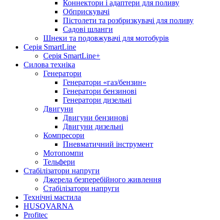
Коннектори і адаптери для поливу
Обприскувачі
Пістолети та розбризкувачі для поливу
Садові шланги
Шнеки та подовжувачі для мотобурів
Серія SmartLine
Серія SmartLine+
Силова техніка
Генератори
Генератори «газ/бензин»
Генератори бензинові
Генератори дизельні
Двигуни
Двигуни бензинові
Двигуни дизельні
Компресори
Пневматичний інструмент
Мотопомпи
Тельфери
Стабілізатори напруги
Джерела безперебійного живлення
Стабілізатори напруги
Технічні мастила
HUSQVARNA
Profitec