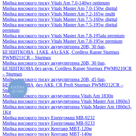
Мийка високого тиску Vitals Am 7.0-140wr optimum
Мийка високого тиску Vitals Master Am 7.0-150w digital
Мийка високого тиску Vitals Master Am 7.2-165w multi
Мийка високого тиску Vitals Master Am 7.5-160w digital
Мийка високого тиску Vitals Master Am 7.5-195w digital
premium
Мийка високого тиску Vitals Master Am 7.8-195alu premium
Мийка високого тиску Vitals Master Am 7.8-195w premium
Мийка високого тиску акумуляторна 20В, 30 бар,
БЕЗЩІТКОВА, 1АКБ. 4Аг.БАК, Cordless Range Sturmax
PWM9211CR – Sturmax
Мийка високого тиску акумуляторна 20В, 30 бар,
БЕЗЩІТКОВА,без акум. Cordless Range Sturmax PWM9210CR
– Sturmax
Мийка високого тиску акумуляторна 20В, 45 бар,
БЕЗЩІТКОВА ,без АКБ. CR Profi Sturmax PWM9212CR –
КНОПКА
Sturmax
ЗВ'ЯЗКУ
Мийка високого тиску акумуляторна Vitals Am 1830n
Мийка високого тиску акумуляторна Vitals Master Am 1860n3
Мийка високого тиску акумуляторна Vitals Master Am 1860n3-
1Kit
Мийка високого тиску Енергомаш МВ-9232
Мийка високого тиску Енергомаш МВ-9233
Мийка високого тиску Кентавр МВТ-120м
Мийка високого тиску Кентавр МВТ-140м