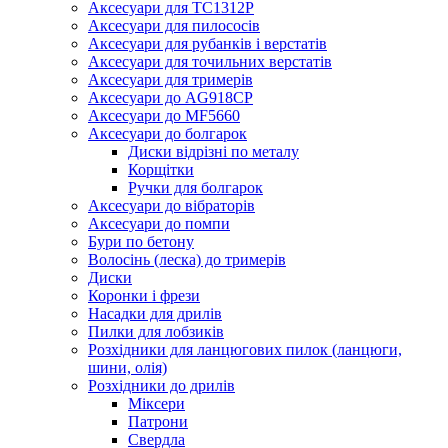
Аксесуари для TC1312P
Аксесуари для пилососів
Аксесуари для рубанків і верстатів
Аксесуари для точильних верстатів
Аксесуари для тримерів
Аксесуари до AG918CP
Аксесуари до MF5660
Аксесуари до болгарок
Диски відрізні по металу
Корщітки
Ручки для болгарок
Аксесуари до вібраторів
Аксесуари до помпи
Бури по бетону
Волосінь (леска) до тримерів
Диски
Коронки і фрези
Насадки для дрилів
Пилки для лобзиків
Розхідники для ланцюгових пилок (ланцюги,
шини, олія)
Розхідники до дрилів
Міксери
Патрони
Свердла