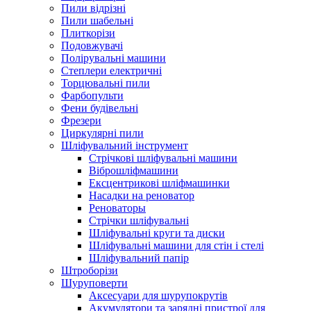
Пили відрізні
Пили шабельні
Плиткорізи
Подовжувачі
Полірувальні машини
Степлери електричні
Торцювальні пили
Фарбопульти
Фени будівельні
Фрезери
Циркулярні пили
Шліфувальний інструмент
Cтрічкові шліфувальні машини
Віброшліфмашини
Ексцентрикові шліфмашинки
Насадки на реноватор
Реноваторы
Стрічки шліфувальні
Шліфувальні круги та диски
Шліфувальні машини для стін і стелі
Шліфувальний папір
Штроборізи
Шуруповерти
Аксесуари для шурупокрутів
Акумулятори та зарядні пристрої для