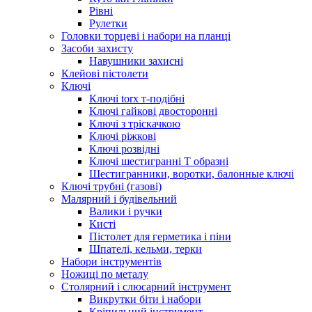
Рівні
Рулетки
Головки торцеві і набори на планці
Засоби захисту
Навушники захисні
Клейові пістолети
Ключі
Ключі torx т-подібні
Ключі гайкові двосторонні
Ключі з тріскачкою
Ключі ріжкові
Ключі розвідні
Ключі шестигранні Т образні
Шестигранники, воротки, балонные ключі
Ключі трубні (газові)
Малярний і будівельний
Валики і ручки
Кисті
Пістолет для герметика і піни
Шпателі, кельми, терки
Набори інструментів
Ножиці по металу
Столярний і слюсарний інструмент
Викрутки біти і набори
Кріпильний інструмент