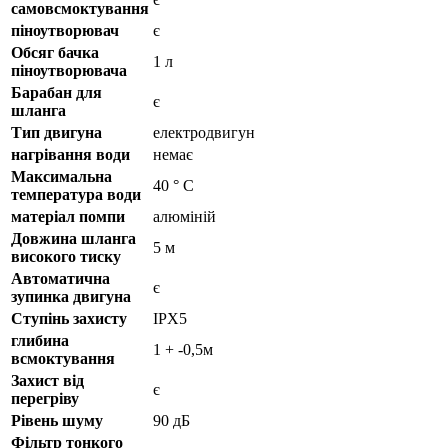
самовсмоктування
піноутворювач
є
Обсяг бачка
1 л
піноутворювача
Барабан для
є
шланга
Тип двигуна
електродвигун
нагрівання води
немає
Максимальна
40 ° C
температура води
матеріал помпи
алюміній
Довжина шланга
5 м
високого тиску
Автоматична
є
зупинка двигуна
Ступінь захисту
IPX5
глибина
1 + -0,5м
всмоктування
Захист від
є
перегріву
Рівень шуму
90 дБ
Фільтр тонкого