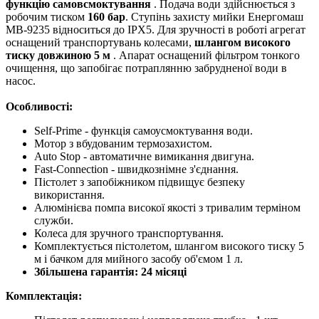
функцію самовсмоктування
. Подача води здійснюється з
робочим тиском
160 бар
. Ступінь захисту мийки Енергомаш
МВ-9235 відноситься до IPX5. Для зручності в роботі агрегат
оснащений транспортувань колесами,
шлангом високого
тиску довжиною 5 м
. Апарат оснащений фільтром тонкого
очищення, що запобігає потраплянню забрудненої води в
насос.
Особливості:
Self-Prime - функція самоусмоктування води.
Мотор з вбудованим термозахистом.
Auto Stop - автоматичне вимикання двигуна.
Fast-Connection - швидкознімне з'єднання.
Пістолет з запобіжником підвищує безпеку
використання.
Алюмінієва помпа високої якості з тривалим терміном
служби.
Колеса для зручного транспортування.
Комплектується пістолетом, шлангом високого тиску 5
м і бачком для мийного засобу об'ємом 1 л.
Збільшена гарантія: 24 місяці
Комплектація: