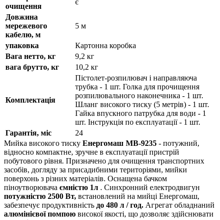
є
очищення
Довжина
мережевого
5 м
кабелю, м
упаковка
Картонна коробка
Вага нетто, кг
9,2 кг
вага брутто, кг
10,2 кг
Пістолет-розпилювач і направляюча
трубка - 1 шт. Голка для прочищення
розпилювального наконечника - 1 шт.
Комплектація
Шланг високого тиску (5 метрів) - 1 шт.
Гайка впускного патрубка для води - 1
шт. Інструкція по експлуатації - 1 шт.
Гарантія, міс
24
Мийка високого тиску
Енергомаш МВ-9235
- потужний,
відносно компактне, зручне в експлуатації пристрій
побутового рівня. Призначено для очищення транспортних
засобів, догляду за присадибними територіями, мийки
поверхонь з різних матеріалів. Оснащена бачком
піноутворювача
ємністю 1л
. Синхронний електродвигун
потужністю 2500 Вт,
встановлений на мийці Енергомаш,
забезпечує продуктивність
до 480 л / год.
Агрегат обладнаний
алюмінієвої помпою
високої якості, що дозволяє здійснювати