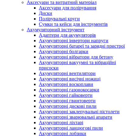
Аксесуари та витратний матеріал
Аксесуари для полірування
Диски
Полірувальні круги
Сумки та кейси для інструментів
Акумуляторний інструмент
Адаптери для акумуляторів
Акумуляторні інвертори напруги
Акумуляторні батареї та зарядні пристрої
Акумуляторні болгарки
Акумуляторні вібратори для бетону
Акумуляторні вакуумні та вібраційні
присоски
Акумуляторні вентилятори
Акумуляторні висічні ножиці
Акумуляторні воскоплави
Акумуляторні газонокосарки
Акумуляторні гайковерти
Акумуляторні гвинтоверти
Акумуляторні дискові пили
Акумуляторні заклепувальні пістолети
Акумуляторні зварювальні апарати
Акумуляторні ліхтарі
Акумуляторні ланцюгові пили
Акумуляторні лобзики