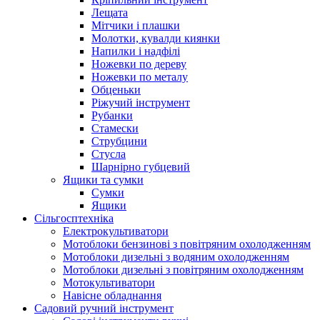
Лещата
Мітчики і плашки
Молотки, кувалди киянки
Напилки і надфілі
Ножевки по дереву
Ножевки по металу
Обценьки
Ріжучий інструмент
Рубанки
Стамески
Струбцини
Стусла
Шарнірно губцевий
Ящики та сумки
Сумки
Ящики
Сільгосптехніка
Електрокультиватори
Мотоблоки бензинові з повітряним охолодженням
Мотоблоки дизельні з водяним охолодженням
Мотоблоки дизельні з повітряним охолодженням
Мотокультиватори
Навісне обладнання
Садовий ручний інструмент