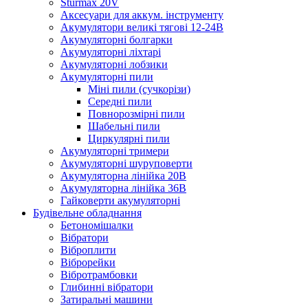
Sturmax 20V
Аксесуари для аккум. інструменту
Акумулятори великі тягові 12-24В
Акумуляторні болгарки
Акумуляторні ліхтарі
Акумуляторні лобзики
Акумуляторні пили
Міні пили (сучкорізи)
Середні пили
Повнорозмірні пили
Шабельні пили
Циркулярні пили
Акумуляторні тримери
Акумуляторні шуруповерти
Акумуляторна лінійка 20В
Акумуляторна лінійка 36В
Гайковерти акумуляторні
Будівельне обладнання
Бетономішалки
Вібратори
Віброплити
Віброрейки
Вібротрамбовки
Глибинні вібратори
Затиральні машини