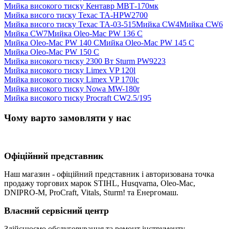
Мийка високого тиску Кентавр МВТ-170мк
Мийка висого тиску Техас TA-HPW2700
Мийка висого тиску Техас ТА-03-515
Мийка CW4
Мийка CW6
Мийка CW7
Мийка Oleo-Mac PW 136 C
Мийка Oleo-Mac PW 140 C
Мийка Oleo-Mac PW 145 C
Мийка Oleo-Mac PW 150 C
Мийка високого тиску 2300 Вт Sturm PW9223
Мийка високого тиску Limex VP 120l
Мийка високого тиску Limex VP 170lc
Мийка високого тиску Nowa MW-180r
Мийка високого тиску Procraft CW2.5/195
Чому варто замовляти у нас
Офіційний представник
Наш магазин - офіційний представник і авторизована точка
продажу торгових марок STIHL, Husqvarna, Oleo-Mac,
DNIPRO-M, ProCraft, Vitals, Sturm! та Енергомаш.
Власний сервісний центр
Здійснюємо обслуговування та ремонт інструменту