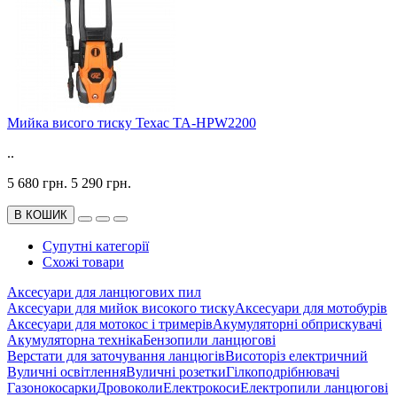
Мийка висого тиску Техас TA-HPW2200
..
5 680 грн.
5 290 грн.
В КОШИК
Супутні категорії
Схожі товари
Аксесуари для ланцюгових пил
Аксесуари для мийок високого тиску
Аксесуари для мотобурів
Аксесуари для мотокос і тримерів
Акумуляторні обприскувачі
Акумуляторна техніка
Бензопили ланцюгові
Верстати для заточування ланцюгів
Висоторіз електричний
Вуличні освітлення
Вуличні розетки
Гілкоподрібнювачі
Газонокосарки
Дровоколи
Електрокоси
Електропили ланцюгові