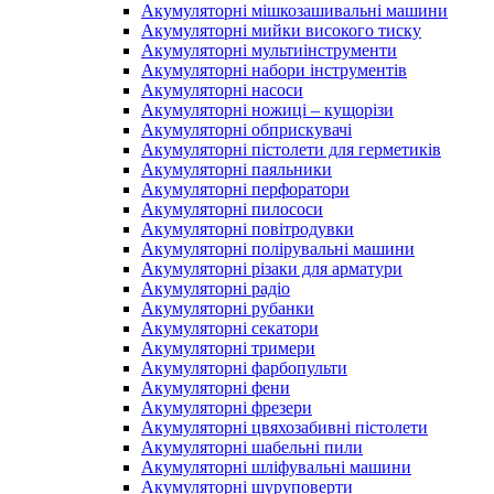
Акумуляторні мішкозашивальні машини
Акумуляторні мийки високого тиску
Акумуляторні мультиінструменти
Акумуляторні набори інструментів
Акумуляторні насоси
Акумуляторні ножиці – кущорізи
Акумуляторні обприскувачі
Акумуляторні пістолети для герметиків
Акумуляторні паяльники
Акумуляторні перфоратори
Акумуляторні пилососи
Акумуляторні повітродувки
Акумуляторні полірувальні машини
Акумуляторні різаки для арматури
Акумуляторні радіо
Акумуляторні рубанки
Акумуляторні секатори
Акумуляторні тримери
Акумуляторні фарбопульти
Акумуляторні фени
Акумуляторні фрезери
Акумуляторні цвяхозабивні пістолети
Акумуляторні шабельні пили
Акумуляторні шліфувальні машини
Акумуляторні шуруповерти