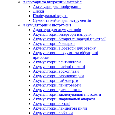
Аксесуари та витратний матеріал
Аксесуари для полірування
Диски
Полірувальні круги
Сумки та кейси для інструментів
Акумуляторний інструмент
Адаптери для акумуляторів
Акумуляторні інвертори напруги
Акумуляторні батареї та зарядні пристрої
Акумуляторні болгарки
Акумуляторні вібратори для бетону
Акумуляторні вакуумні та вібраційні
присоски
Акумуляторні вентилятори
Акумуляторні висічні ножиці
Акумуляторні воскоплави
Акумуляторні газонокосарки
Акумуляторні гайковерти
Акумуляторні гвинтоверти
Акумуляторні дискові пили
Акумуляторні заклепувальні пістолети
Акумуляторні зварювальні апарати
Акумуляторні ліхтарі
Акумуляторні ланцюгові пили
Акумуляторні лобзики