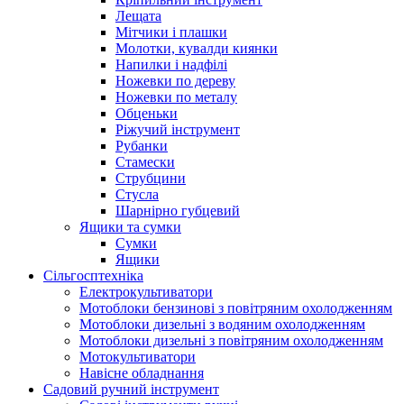
Лещата
Мітчики і плашки
Молотки, кувалди киянки
Напилки і надфілі
Ножевки по дереву
Ножевки по металу
Обценьки
Ріжучий інструмент
Рубанки
Стамески
Струбцини
Стусла
Шарнірно губцевий
Ящики та сумки
Сумки
Ящики
Сільгосптехніка
Електрокультиватори
Мотоблоки бензинові з повітряним охолодженням
Мотоблоки дизельні з водяним охолодженням
Мотоблоки дизельні з повітряним охолодженням
Мотокультиватори
Навісне обладнання
Садовий ручний інструмент