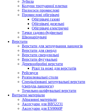
Зубила
Колуни тротуарної плитки
Пилососи промислові
Промислові обігрівачі
Обігрівачі газові
Обігрівачі дизельні
Обігрівачі електричні
Тачки садово-будівельні
Швонарізувачі
Верстати
Верстати для заточування ланцюгів
Верстати для свердл
Верстати свердлильні
Верстати фугувальні
Деревообробні верстати
Різці та ножі для верстатів
Рейсмуси
Розпилювальні столи
Спеціалізовані заточувальні верстати
(свердла,ланцюги)
Точильно-шліфувальні верстати
Витратні матеріали
Абразивні матеріали
Аксесуари для BB52231
Аксесуари для ES9060P