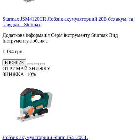
Sturmax JSM4120CR Лобзик акумуляторний 20В без акум. та
зарядки – Sturmax
Додаткова інформація Серія інструменту Sturmax Вид
інструменту лобзик ..
1 194 грн.
В КОШИК
ОТРИМАЙ ЗНИЖКУ
ЗНИЖКА -10%
Лобзик акумуляторний Sturm JS4120CL