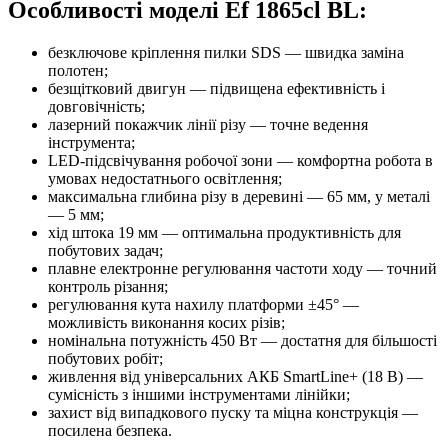
Особливості моделі Ef 1865cl BL:
безключове кріплення пилки SDS — швидка заміна
полотен;
безщітковий двигун — підвищена ефективність і
довговічність;
лазерний покажчик лінії різу — точне ведення
інструмента;
LED‑підсвічування робочої зони — комфортна робота в
умовах недостатнього освітлення;
максимальна глибина різу в деревині — 65 мм, у металі
— 5 мм;
хід штока 19 мм — оптимальна продуктивність для
побутових задач;
плавне електронне регулювання частоти ходу — точний
контроль різання;
регулювання кута нахилу платформи ±45° —
можливість виконання косих різів;
номінальна потужність 450 Вт — достатня для більшості
побутових робіт;
живлення від універсальних АКБ SmartLine+ (18 В) —
сумісність з іншими інструментами лінійки;
захист від випадкового пуску та міцна конструкція —
посилена безпека.