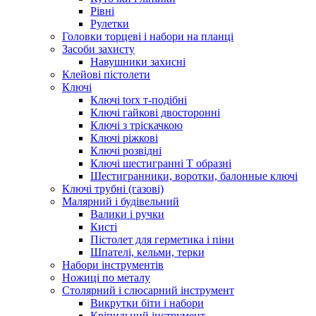
Рівні
Рулетки
Головки торцеві і набори на планці
Засоби захисту
Навушники захисні
Клейові пістолети
Ключі
Ключі torx т-подібні
Ключі гайкові двосторонні
Ключі з тріскачкою
Ключі ріжкові
Ключі розвідні
Ключі шестигранні Т образні
Шестигранники, воротки, балонные ключі
Ключі трубні (газові)
Малярний і будівельний
Валики і ручки
Кисті
Пістолет для герметика і піни
Шпателі, кельми, терки
Набори інструментів
Ножиці по металу
Столярний і слюсарний інструмент
Викрутки біти і набори
Кріпильний інструмент