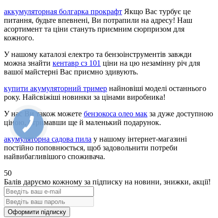
аккумуляторная болгарка прокрафт
Якщо Вас турбує це
питання, будьте впевнені, Ви потрапили на адресу! Наш
асортимент та ціни стануть приємним сюрпризом для
кожного.
У нашому каталозі електро та бензоінструментів завжди
можна знайти
кентавр сз 101
ціни на цю незамінну річ для
вашої майстерні Вас приємно здивують.
купити акумуляторний тример
найновіші моделі останнього
року. Найсвіжіші новинки за цінами виробника!
У нас Ви також можете
бензокоса олео мак
за дуже доступною
ціною, отримавши ще й маленький подарунок.
акумуляторна садова пила
у нашому інтернет-магазині
постійно поповнюється, щоб задовольнити потреби
найвибагливішого споживача.
50
Балів даруємо кожному за підписку на новини
, знижки, акції
!
Оформити підписку