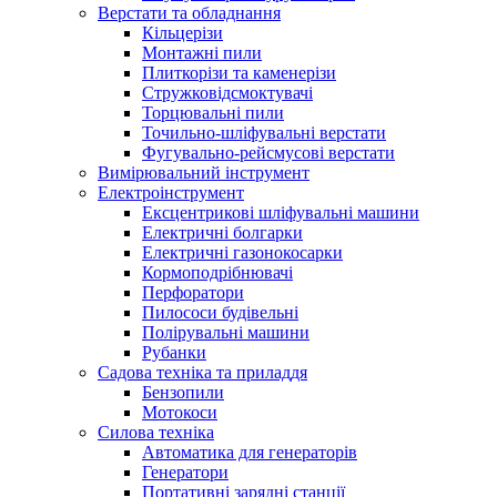
Верстати та обладнання
Кільцерізи
Монтажні пили
Плиткорізи та каменерізи
Стружковідсмоктувачі
Торцювальні пили
Точильно-шліфувальні верстати
Фугувально-рейсмусові верстати
Вимірювальний інструмент
Електроінструмент
Ексцентрикові шліфувальні машини
Електричні болгарки
Електричні газонокосарки
Кормоподрібнювачі
Перфоратори
Пилососи будівельні
Полірувальні машини
Рубанки
Садова техніка та приладдя
Бензопили
Мотокоси
Силова техніка
Автоматика для генераторів
Генератори
Портативні зарядні станції