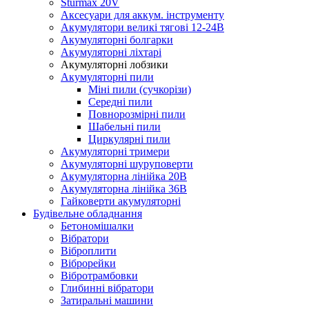
Sturmax 20V
Аксесуари для аккум. інструменту
Акумулятори великі тягові 12-24В
Акумуляторні болгарки
Акумуляторні ліхтарі
Акумуляторні лобзики
Акумуляторні пили
Міні пили (сучкорізи)
Середні пили
Повнорозмірні пили
Шабельні пили
Циркулярні пили
Акумуляторні тримери
Акумуляторні шуруповерти
Акумуляторна лінійка 20В
Акумуляторна лінійка 36В
Гайковерти акумуляторні
Будівельне обладнання
Бетономішалки
Вібратори
Віброплити
Віброрейки
Вібротрамбовки
Глибинні вібратори
Затиральні машини