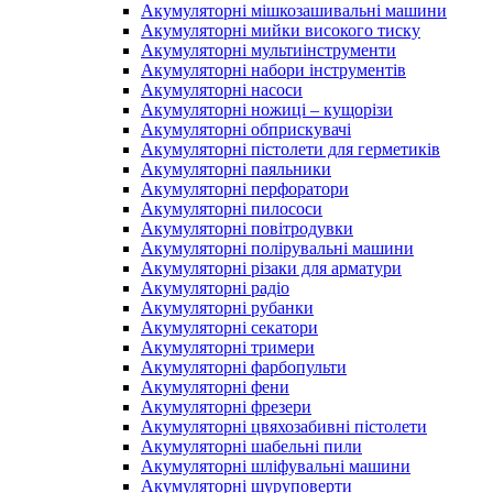
Акумуляторні мішкозашивальні машини
Акумуляторні мийки високого тиску
Акумуляторні мультиінструменти
Акумуляторні набори інструментів
Акумуляторні насоси
Акумуляторні ножиці – кущорізи
Акумуляторні обприскувачі
Акумуляторні пістолети для герметиків
Акумуляторні паяльники
Акумуляторні перфоратори
Акумуляторні пилососи
Акумуляторні повітродувки
Акумуляторні полірувальні машини
Акумуляторні різаки для арматури
Акумуляторні радіо
Акумуляторні рубанки
Акумуляторні секатори
Акумуляторні тримери
Акумуляторні фарбопульти
Акумуляторні фени
Акумуляторні фрезери
Акумуляторні цвяхозабивні пістолети
Акумуляторні шабельні пили
Акумуляторні шліфувальні машини
Акумуляторні шуруповерти