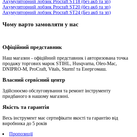
Акумуляторний лобзик Procraft ST18 (без акб та зп)
Акумуляторний лобзик Procraft ST20 (без акб та зп)
Акумуляторний лобзик Procraft ST24 (Без акб та зп)
Чому варто замовляти у нас
Офіційний представник
Наш магазин - офіційний представник і авторизована точка
продажу торгових марок STIHL, Husqvarna, Oleo-Mac,
DNIPRO-M, ProCraft, Vitals, Sturm! та Енергомаш.
Власний сервісний центр
Здійснюємо обслуговування та ремонт інструменту
придбаного в нашому магазині.
Якість та гарантія
Весь інструмент має сертифікати якості та гарантію від
виробника до 5 років
Пропозиції