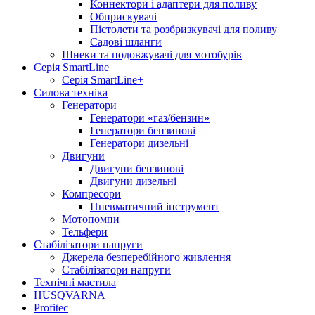
Коннектори і адаптери для поливу
Обприскувачі
Пістолети та розбризкувачі для поливу
Садові шланги
Шнеки та подовжувачі для мотобурів
Серія SmartLine
Серія SmartLine+
Силова техніка
Генератори
Генератори «газ/бензин»
Генератори бензинові
Генератори дизельні
Двигуни
Двигуни бензинові
Двигуни дизельні
Компресори
Пневматичний інструмент
Мотопомпи
Тельфери
Стабілізатори напруги
Джерела безперебійного живлення
Стабілізатори напруги
Технічні мастила
HUSQVARNA
Profitec