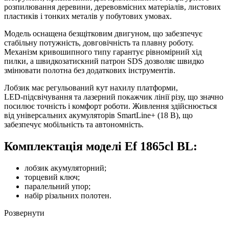
розпилювання деревини, деревовмісних матеріалів, листових
пластиків і тонких металів у побутових умовах.
Модель оснащена безщітковим двигуном, що забезпечує
стабільну потужність, довговічність та плавну роботу.
Механізм кривошипного типу гарантує рівномірний хід
пилки, а швидкозатискний патрон SDS дозволяє швидко
змінювати полотна без додаткових інструментів.
Лобзик має регульований кут нахилу платформи,
LED‑підсвічування та лазерний покажчик лінії різу, що значно
посилює точність і комфорт роботи. Живлення здійснюється
від універсальних акумуляторів SmartLine+ (18 В), що
забезпечує мобільність та автономність.
Комплектація моделі Ef 1865cl BL:
лобзик акумуляторний;
торцевий ключ;
паралельний упор;
набір різальних полотен.
Розвернути