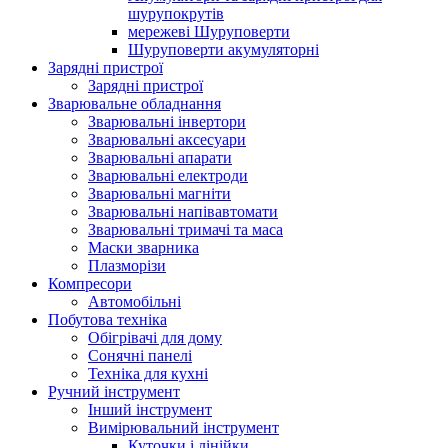
шурупокрутів
мережеві Шуруповерти
Шуруповерти акумуляторні
Зарядні пристрої
Зарядні пристрої
Зварювальне обладнання
Зварювальні інвертори
Зварювальні аксесуари
Зварювальні апарати
Зварювальні електроди
Зварювальні магніти
Зварювальні напівавтомати
Зварювальні тримачі та маса
Маски зварника
Плазморізи
Компресори
Автомобільні
Побутова техніка
Обігрівачі для дому
Сонячні панелі
Техніка для кухні
Ручний інструмент
Інший інструмент
Вимірювальний інструмент
Куточки і лінійки