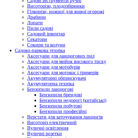
Cадові інструменти ручні
Висоторізи, плодозбірники
Гілкорізи, ножиці для живої огорожі
Драбини
Лопати
Пили садові
Садовий інвентар
Секатори
Сокири та колуни
Садово-паркова техніка
Аксесуари для ланцюгових пил
Аксесуари для мийок високого тиску
Аксесуари для мотобурів
Аксесуари для мотокос і тримерів
Акумуляторні обприскувачі
Акумуляторна техніка
Бензопили ланцюгові
Бензопили брендові
Бензопили недорогі (китайські)
Бензопили побутові
Бензопили професійні
Верстати для заточування ланцюгів
Висоторіз електричний
Вуличні освітлення
Вуличні розетки