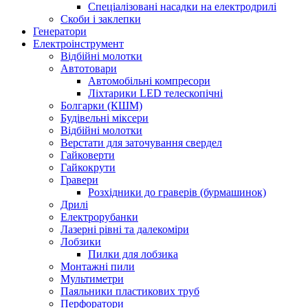
Спеціалізовані насадки на електродрилі
Скоби і заклепки
Генератори
Електроінструмент
Bідбійні молотки
Автотовари
Автомобільні компресори
Ліхтарики LED телескопічні
Болгарки (КШМ)
Будівельні міксери
Відбійні молотки
Верстати для заточування свердел
Гайковерти
Гайкокрути
Гравери
Розхідники до граверів (бурмашинок)
Дрилі
Електрорубанки
Лазерні рівні та далекоміри
Лобзики
Пилки для лобзика
Монтажні пили
Мультиметри
Паяльники пластикових труб
Перфоратори