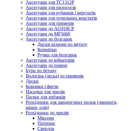
Аксесуари для TC1312P
Аксесуари для пилососів
Аксесуари для рубанків і верстатів
Аксесуари для точильних верстатів
Аксесуари для тримерів
Аксесуари до AG918CP
Аксесуари до MF5660
Аксесуари до болгарок
Диски відрізні по металу
Корщітки
Ручки для болгарок
Аксесуари до вібраторів
Аксесуари до помпи
Бури по бетону
Волосінь (леска) до тримерів
Диски
Коронки і фрези
Насадки для дрилів
Пилки для лобзиків
Розхідники для ланцюгових пилок (ланцюги,
шини, олія)
Розхідники до дрилів
Міксери
Патрони
Свердла