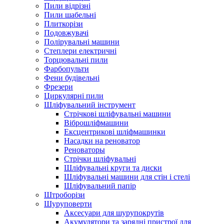
Пили відрізні
Пили шабельні
Плиткорізи
Подовжувачі
Полірувальні машини
Степлери електричні
Торцювальні пили
Фарбопульти
Фени будівельні
Фрезери
Циркулярні пили
Шліфувальний інструмент
Cтрічкові шліфувальні машини
Віброшліфмашини
Ексцентрикові шліфмашинки
Насадки на реноватор
Реноваторы
Стрічки шліфувальні
Шліфувальні круги та диски
Шліфувальні машини для стін і стелі
Шліфувальний папір
Штроборізи
Шуруповерти
Аксесуари для шурупокрутів
Акумулятори та зарядні пристрої для