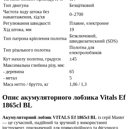
Тип двигуна
Безщітковий
Частота ходу штока без
0–2700
навантаження, хід/хв
Регулювання швидкості
Плавне, електронне
Хід штока, мм
19
Безключовий,
Тип патрона кріплення полотна
швидкозатискний (SDS)
Полотна для
Тип різального полотна
електролобзиків
Кут нахилу полотна, градуси
±45
Максимальна глибина різу, мм:
- деревина
65
- метал
5
Маса нетто / брутто, кг
1,06 / 1,3
Опис акумуляторного лобзика Vitals Ef
1865cl BL
Акумуляторний лобзик VITALS Ef 1865cl BL
із серії Master
— це сучасний, надійний та зручний у використанні
інструмент, призначений для прямолінійного та фігурного