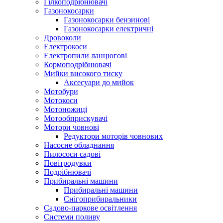
Гілкоподрібнювачі
Газонокосарки
Газонокосарки бензинові
Газонокосарки електричні
Дровоколи
Електрокоси
Електропили ланцюгові
Кормоподрібнювачі
Мийки високого тиску
Аксесуари до мийок
Мотобури
Мотокоси
Мотоножиці
Мотообприскувачі
Мотори човнові
Редуктори моторів човнових
Насосне обладнання
Пилососи садові
Повітродувки
Подрібнювачі
Прибиральні машини
Прибиральні машини
Снігоприбиральники
Садово-паркове освітлення
Системи поливу