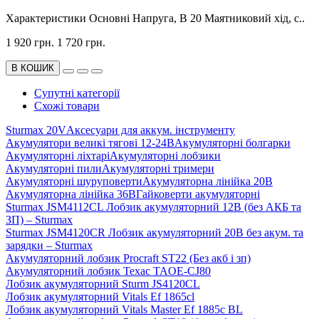
Характеристики Основні Напруга, В 20 Маятниковий хід, с..
1 920 грн.
1 720 грн.
В КОШИК
Супутні категорії
Схожі товари
Sturmax 20V
Аксесуари для аккум. інструменту
Акумулятори великі тягові 12-24В
Акумуляторні болгарки
Акумуляторні ліхтарі
Акумуляторні лобзики
Акумуляторні пили
Акумуляторні тримери
Акумуляторні шуруповерти
Акумуляторна лінійка 20В
Акумуляторна лінійка 36В
Гайковерти акумуляторні
Sturmax JSM4112CL Лобзик акумуляторний 12В (без АКБ та
ЗП) – Sturmax
Sturmax JSM4120CR Лобзик акумуляторний 20В без акум. та
зарядки – Sturmax
Акумуляторний лобзик Procraft ST22 (Без акб і зп)
Акумуляторний лобзик Техас TAOE-CJ80
Лобзик акумуляторний Sturm JS4120CL
Лобзик акумуляторний Vitals Ef 1865сl
Лобзик акумуляторний Vitals Master Ef 1885с BL