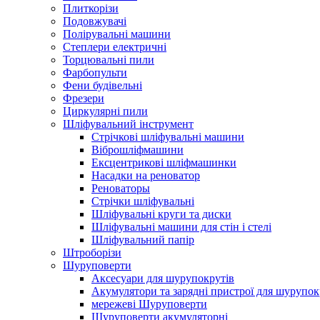
Плиткорізи
Подовжувачі
Полірувальні машини
Степлери електричні
Торцювальні пили
Фарбопульти
Фени будівельні
Фрезери
Циркулярні пили
Шліфувальний інструмент
Cтрічкові шліфувальні машини
Віброшліфмашини
Ексцентрикові шліфмашинки
Насадки на реноватор
Реноваторы
Стрічки шліфувальні
Шліфувальні круги та диски
Шліфувальні машини для стін і стелі
Шліфувальний папір
Штроборізи
Шуруповерти
Аксесуари для шурупокрутів
Акумулятори та зарядні пристрої для шурупок
мережеві Шуруповерти
Шуруповерти акумуляторні