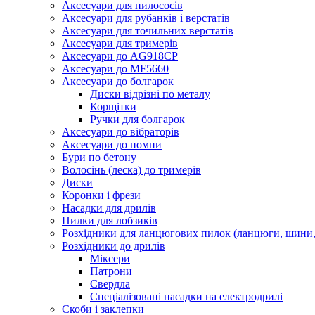
Аксесуари для пилососів
Аксесуари для рубанків і верстатів
Аксесуари для точильних верстатів
Аксесуари для тримерів
Аксесуари до AG918CP
Аксесуари до MF5660
Аксесуари до болгарок
Диски відрізні по металу
Корщітки
Ручки для болгарок
Аксесуари до вібраторів
Аксесуари до помпи
Бури по бетону
Волосінь (леска) до тримерів
Диски
Коронки і фрези
Насадки для дрилів
Пилки для лобзиків
Розхідники для ланцюгових пилок (ланцюги, шини, 
Розхідники до дрилів
Міксери
Патрони
Свердла
Спеціалізовані насадки на електродрилі
Скоби і заклепки