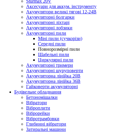
Sturmax 20V
Аксесуари для аккум. інструменту
Акумулятори великі тягові 12-24В
Акумуляторні болгарки
Акумуляторні ліхтарі
Акумуляторні лобзики
Акумуляторні пили
Міні пили (сучкорізи)
Середні пили
Повнорозмірні пили
Шабельні пили
Циркулярні пили
Акумуляторні тримери
Акумуляторні шуруповерти
Акумуляторна лінійка 20В
Акумуляторна лінійка 36В
Гайковерти акумуляторні
Будівельне обладнання
Бетономішалки
Вібратори
Віброплити
Віброрейки
Вібротрамбовки
Глибинні вібратори
Затиральні машини