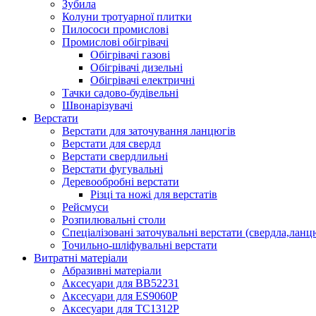
Зубила
Колуни тротуарної плитки
Пилососи промислові
Промислові обігрівачі
Обігрівачі газові
Обігрівачі дизельні
Обігрівачі електричні
Тачки садово-будівельні
Швонарізувачі
Верстати
Верстати для заточування ланцюгів
Верстати для свердл
Верстати свердлильні
Верстати фугувальні
Деревообробні верстати
Різці та ножі для верстатів
Рейсмуси
Розпилювальні столи
Спеціалізовані заточувальні верстати (свердла,ланц
Точильно-шліфувальні верстати
Витратні матеріали
Абразивні матеріали
Аксесуари для BB52231
Аксесуари для ES9060P
Аксесуари для TC1312P