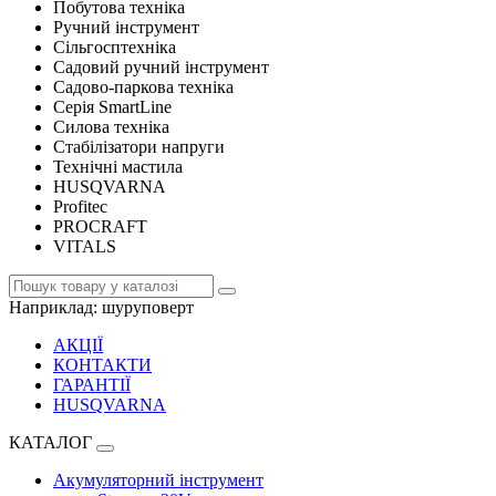
Побутова техніка
Ручний інструмент
Сільгосптехніка
Садовий ручний інструмент
Садово-паркова техніка
Серія SmartLine
Силова техніка
Стабілізатори напруги
Технічні мастила
HUSQVARNA
Profitec
PROCRAFT
VITALS
Наприклад:
шуруповерт
АКЦІЇ
КОНТАКТИ
ГАРАНТІЇ
HUSQVARNA
КАТАЛОГ
Акумуляторний інструмент