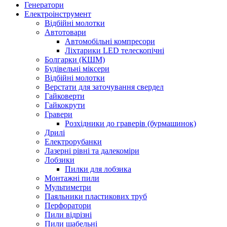
Генератори
Електроінструмент
Bідбійні молотки
Автотовари
Автомобільні компресори
Ліхтарики LED телескопічні
Болгарки (КШМ)
Будівельні міксери
Відбійні молотки
Верстати для заточування свердел
Гайковерти
Гайкокрути
Гравери
Розхідники до граверів (бурмашинок)
Дрилі
Електрорубанки
Лазерні рівні та далекоміри
Лобзики
Пилки для лобзика
Монтажні пили
Мультиметри
Паяльники пластикових труб
Перфоратори
Пили відрізні
Пили шабельні