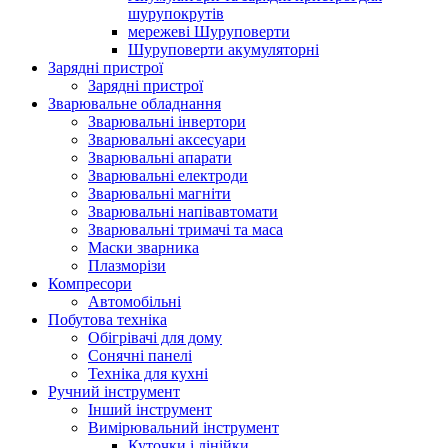
шурупокрутів
мережеві Шуруповерти
Шуруповерти акумуляторні
Зарядні пристрої
Зарядні пристрої
Зварювальне обладнання
Зварювальні інвертори
Зварювальні аксесуари
Зварювальні апарати
Зварювальні електроди
Зварювальні магніти
Зварювальні напівавтомати
Зварювальні тримачі та маса
Маски зварника
Плазморізи
Компресори
Автомобільні
Побутова техніка
Обігрівачі для дому
Сонячні панелі
Техніка для кухні
Ручний інструмент
Інший інструмент
Вимірювальний інструмент
Куточки і лінійки