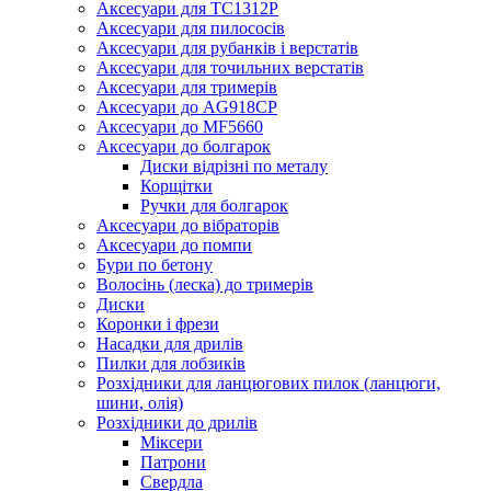
Аксесуари для TC1312P
Аксесуари для пилососів
Аксесуари для рубанків і верстатів
Аксесуари для точильних верстатів
Аксесуари для тримерів
Аксесуари до AG918CP
Аксесуари до MF5660
Аксесуари до болгарок
Диски відрізні по металу
Корщітки
Ручки для болгарок
Аксесуари до вібраторів
Аксесуари до помпи
Бури по бетону
Волосінь (леска) до тримерів
Диски
Коронки і фрези
Насадки для дрилів
Пилки для лобзиків
Розхідники для ланцюгових пилок (ланцюги,
шини, олія)
Розхідники до дрилів
Міксери
Патрони
Свердла