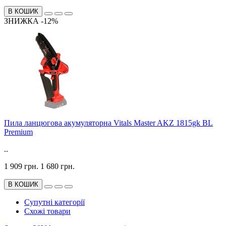
В КОШИК
ЗНИЖКА -12%
Пила ланцюгова акумуляторна Vitals Master AKZ 1815gk BL
Premium
..
1 909 грн.
1 680 грн.
В КОШИК
Супутні категорії
Схожі товари