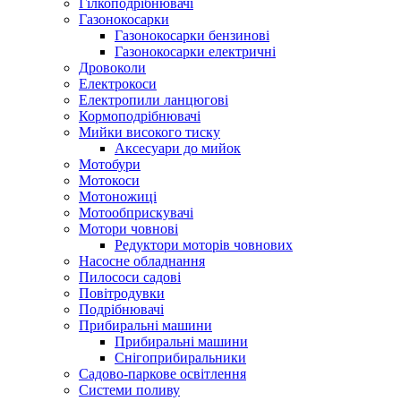
Гілкоподрібнювачі
Газонокосарки
Газонокосарки бензинові
Газонокосарки електричні
Дровоколи
Електрокоси
Електропили ланцюгові
Кормоподрібнювачі
Мийки високого тиску
Аксесуари до мийок
Мотобури
Мотокоси
Мотоножиці
Мотообприскувачі
Мотори човнові
Редуктори моторів човнових
Насосне обладнання
Пилососи садові
Повітродувки
Подрібнювачі
Прибиральні машини
Прибиральні машини
Снігоприбиральники
Садово-паркове освітлення
Системи поливу