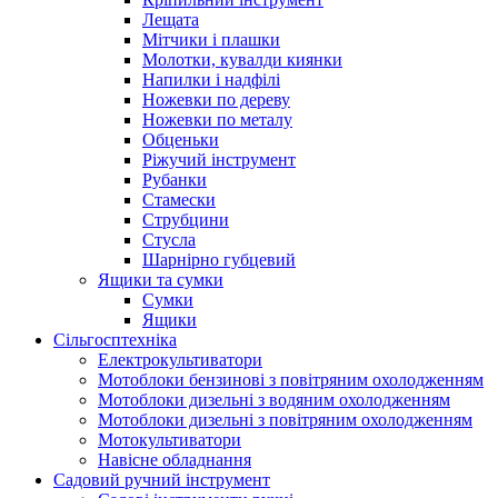
Лещата
Мітчики і плашки
Молотки, кувалди киянки
Напилки і надфілі
Ножевки по дереву
Ножевки по металу
Обценьки
Ріжучий інструмент
Рубанки
Стамески
Струбцини
Стусла
Шарнірно губцевий
Ящики та сумки
Сумки
Ящики
Сільгосптехніка
Електрокультиватори
Мотоблоки бензинові з повітряним охолодженням
Мотоблоки дизельні з водяним охолодженням
Мотоблоки дизельні з повітряним охолодженням
Мотокультиватори
Навісне обладнання
Садовий ручний інструмент