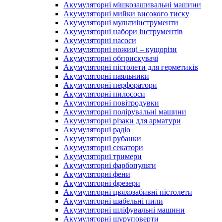
Акумуляторні мішкозашивальні машини
Акумуляторні мийки високого тиску
Акумуляторні мультиінструменти
Акумуляторні набори інструментів
Акумуляторні насоси
Акумуляторні ножиці – кущорізи
Акумуляторні обприскувачі
Акумуляторні пістолети для герметиків
Акумуляторні паяльники
Акумуляторні перфоратори
Акумуляторні пилососи
Акумуляторні повітродувки
Акумуляторні полірувальні машини
Акумуляторні різаки для арматури
Акумуляторні радіо
Акумуляторні рубанки
Акумуляторні секатори
Акумуляторні тримери
Акумуляторні фарбопульти
Акумуляторні фени
Акумуляторні фрезери
Акумуляторні цвяхозабивні пістолети
Акумуляторні шабельні пили
Акумуляторні шліфувальні машини
Акумуляторні шуруповерти