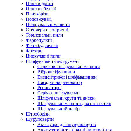
Пили відрізні
Пили шабельні
Плиткорізи
Подовжувачі
Полірувальні машини
Степлери електричні
Торцювальні пили
Фарбопульти
Фени будівельні
Фрезери
Циркулярні пили
Шліфувальний інструмент
Cтрічкові шліфувальні машини
Віброшліфмашини
Ексцентрикові шліфмашинки
Насадки на реноватор
Реноваторы
Стрічки шліфувальні
Шліфувальні круги та диски
Шліфувальні машини для стін і стелі
Шліфувальний папір
Штроборізи
Шуруповерти
Аксесуари для шурупокрутів
Акумулятори та зарядні пристрої для