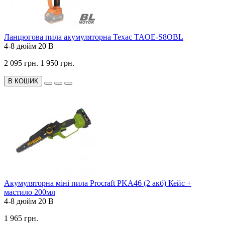
Ланцюгова пила акумуляторна Техас TAOE-S8OBL
4-8 дюйм
20 В
2 095 грн.
1 950 грн.
В КОШИК
Акумуляторна міні пила Procraft PKA46 (2 акб) Кейс +
мастило 200мл
4-8 дюйм
20 В
1 965 грн.