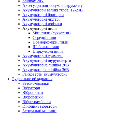
Sturmax 20V
Аксесуари для аккум. інструменту
Акумулятори великі тягові 12-24В
Акумуляторні болгарки
Акумуляторні ліхтарі
Акумуляторні лобзики
Акумуляторні пили
Міні пили (сучкорізи)
Середні пили
Повнорозмірні пили
Шабельні пили
Циркулярні пили
Акумуляторні тримери
Акумуляторні шуруповерти
Акумуляторна лінійка 20В
Акумуляторна лінійка 36В
Гайковерти акумуляторні
Будівельне обладнання
Бетономішалки
Вібратори
Віброплити
Віброрейки
Вібротрамбовки
Глибинні вібратори
Затиральні машини