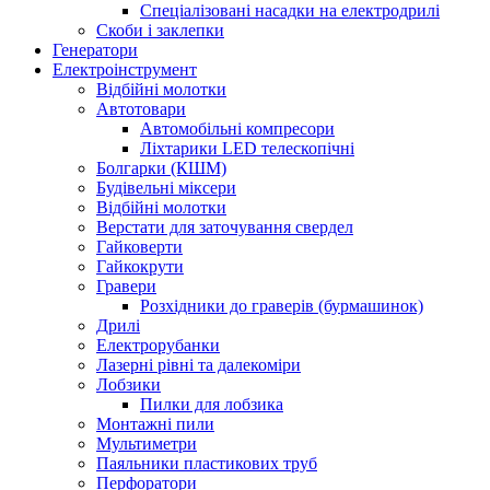
Спеціалізовані насадки на електродрилі
Скоби і заклепки
Генератори
Електроінструмент
Bідбійні молотки
Автотовари
Автомобільні компресори
Ліхтарики LED телескопічні
Болгарки (КШМ)
Будівельні міксери
Відбійні молотки
Верстати для заточування свердел
Гайковерти
Гайкокрути
Гравери
Розхідники до граверів (бурмашинок)
Дрилі
Електрорубанки
Лазерні рівні та далекоміри
Лобзики
Пилки для лобзика
Монтажні пили
Мультиметри
Паяльники пластикових труб
Перфоратори