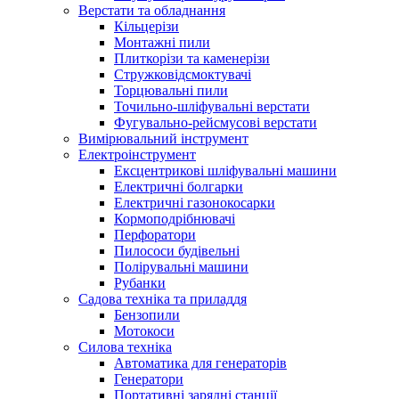
Верстати та обладнання
Кільцерізи
Монтажні пили
Плиткорізи та каменерізи
Стружковідсмоктувачі
Торцювальні пили
Точильно-шліфувальні верстати
Фугувально-рейсмусові верстати
Вимірювальний інструмент
Електроінструмент
Ексцентрикові шліфувальні машини
Електричні болгарки
Електричні газонокосарки
Кормоподрібнювачі
Перфоратори
Пилососи будівельні
Полірувальні машини
Рубанки
Садова техніка та приладдя
Бензопили
Мотокоси
Силова техніка
Автоматика для генераторів
Генератори
Портативні зарядні станції