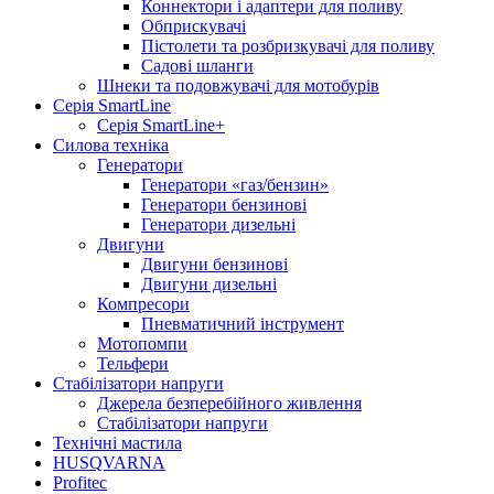
Коннектори і адаптери для поливу
Обприскувачі
Пістолети та розбризкувачі для поливу
Садові шланги
Шнеки та подовжувачі для мотобурів
Серія SmartLine
Серія SmartLine+
Силова техніка
Генератори
Генератори «газ/бензин»
Генератори бензинові
Генератори дизельні
Двигуни
Двигуни бензинові
Двигуни дизельні
Компресори
Пневматичний інструмент
Мотопомпи
Тельфери
Стабілізатори напруги
Джерела безперебійного живлення
Стабілізатори напруги
Технічні мастила
HUSQVARNA
Profitec