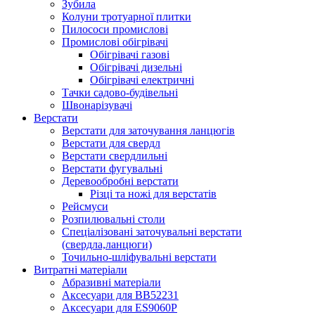
Зубила
Колуни тротуарної плитки
Пилососи промислові
Промислові обігрівачі
Обігрівачі газові
Обігрівачі дизельні
Обігрівачі електричні
Тачки садово-будівельні
Швонарізувачі
Верстати
Верстати для заточування ланцюгів
Верстати для свердл
Верстати свердлильні
Верстати фугувальні
Деревообробні верстати
Різці та ножі для верстатів
Рейсмуси
Розпилювальні столи
Спеціалізовані заточувальні верстати
(свердла,ланцюги)
Точильно-шліфувальні верстати
Витратні матеріали
Абразивні матеріали
Аксесуари для BB52231
Аксесуари для ES9060P