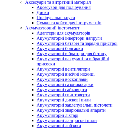
Аксесуари та витратний матеріал
Аксесуари для полірування
Диски
Полірувальні круги
Сумки та кейси для інструментів
Акумуляторний інструмент
Адаптери для акумуляторів
Акумуляторні інвертори напруги
Акумуляторні батареї та зарядні пристрої
Акумуляторні болгарки
Акумуляторні вібратори для бетону
Акумуляторні вакуумні та вібраційні
присоски
Акумуляторні вентилятори
Акумуляторні висічні ножиці
Акумуляторні воскоплави
Акумуляторні газонокосарки
Акумуляторні гайковерти
Акумуляторні гвинтоверти
Акумуляторні дискові пили
Акумуляторні заклепувальні пістолети
Акумуляторні зварювальні апарати
Акумуляторні ліхтарі
Акумуляторні ланцюгові пили
Акумуляторні лобзики