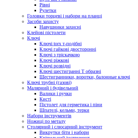
Рівні
Рулетки
Головки торцеві і набори на планці
Засоби захисту
Навушники захисні
Клейові пістолети
Ключі
Ключі torx т-подібні
Ключі гайкові двосторонні
Ключі з тріскачкою
Ключі ріжкові
Ключі розвідні
Ключі шестигранні Т образні
Шестигранники, воротки, балонные ключі
Ключі трубні (газові)
Малярний і будівельний
Валики і ручки
Кисті
Пістолет для герметика і піни
Шпателі, кельми, терки
Набори інструментів
Ножиці по металу
Столярний і слюсарний інструмент
Викрутки біти і набори
Кріпильний інструмент