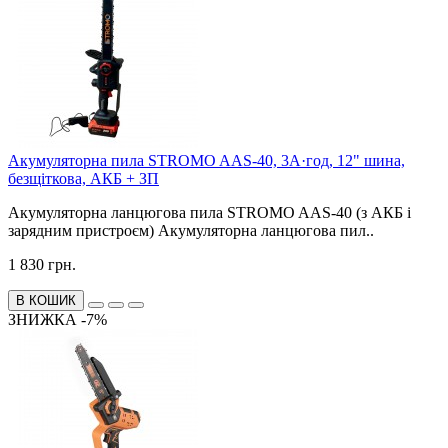
Акумуляторна пила STROMO AAS-40, 3А·год, 12" шина,
безщіткова, АКБ + ЗП
Акумуляторна ланцюгова пила STROMO AAS-40 (з АКБ і
зарядним пристроєм) Акумуляторна ланцюгова пил..
1 830 грн.
В КОШИК
ЗНИЖКА -7%