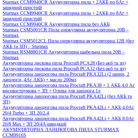
Sturmax CCM9940CR Акумуляторна пила + 2АКБ по 6Аг +
зарядний пристрій
Sturmax CCM9940CR Акумуляторна пила + 2АКБ по 8Аг +
зарядний пристрій
Sturmax CCM9940CR Акумуляторна пила без АКБ
Sturmax CSM5001CR Пила циркулярна акумуляторна 20В –
Sturmax
Sturmax CSM5012CL Пила циркулярна акумуляторна 12В (без
АКБ та ЗП) – Sturmax
Sturmax RSM8801CR Акумуляторна шабельна пила 20В –
Sturmax
Акумуляторна дискова пила Procraft PCA28 (Без акб та зп)
Акумуляторна дискова пила Procraft PCA32 (Без акб та зп)
Акумуляторна ланцюгова пила Procraft PKA32Li (2 шини, 2
ланцюги, 4Аг АКБ) + масло 200мл
Акумуляторна ланцюгова пила Procraft PKA38 + 1 АКБ 4.0 Аг
високострумова + ЗП + Олива для ланцюга 1л
Акумуляторна ланцюгова пила Procraft PKA42Li (без АКБ та
ЗП)
Акумуляторна ланцюгова пила Procraft PKA42Li + АКБ 4.0Аг
20/4 Turbo + ЗП 20/2.4
Акумуляторна ланцюгова пила Procraft PKA42Li + АКБ 8.0Аг
20/8 Max + ЗП 20/4A швидкий
АКУМУЛЯТОРНА ЛАНЦЮГОВА ПИЛА STURMAX
CCM9916S