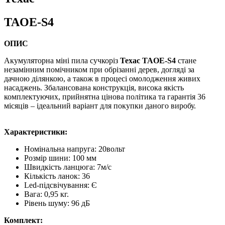
TAOE-S4
ОПИС
Акумуляторна міні пила сучкоріз
Техас TAOE-S4
стане
незамінним помічником при обрізанні дерев, догляді за
дачною ділянкою, а також в процесі омолодження живих
насаджень. Збалансована конструкція, висока якість
комплектуючих, прийнятна цінова політика та гарантія 36
місяців – ідеальний варіант для покупки даного виробу.
Характеристики:
Номінальна напруга: 20вольт
Розмір шини: 100 мм
Швидкість ланцюга: 7м/с
Кількість ланок: 36
Led-підсвічування: Є
Вага: 0,95 кг.
Рівень шуму: 96 дБ
Комплект: