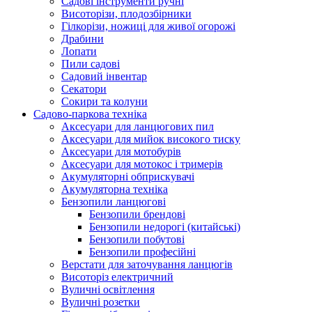
Cадові інструменти ручні
Висоторізи, плодозбірники
Гілкорізи, ножиці для живої огорожі
Драбини
Лопати
Пили садові
Садовий інвентар
Секатори
Сокири та колуни
Садово-паркова техніка
Аксесуари для ланцюгових пил
Аксесуари для мийок високого тиску
Аксесуари для мотобурів
Аксесуари для мотокос і тримерів
Акумуляторні обприскувачі
Акумуляторна техніка
Бензопили ланцюгові
Бензопили брендові
Бензопили недорогі (китайські)
Бензопили побутові
Бензопили професійні
Верстати для заточування ланцюгів
Висоторіз електричний
Вуличні освітлення
Вуличні розетки