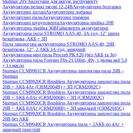
Sturmax 20V
Аксесуари для аккум. інструменту
Акумулятори великі тягові 12-24В
Акумуляторні болгарки
Акумуляторні ліхтарі
Акумуляторні лобзики
Акумуляторні пили
Акумуляторні тримери
Акумуляторні шуруповерти
Акумуляторна лінійка 20В
Акумуляторна лінійка 36В
Гайковерти акумуляторні
Акумуляторна пила STROMO AAS-40, 3А·год, 12" шина,
безщіткова, АКБ + ЗП
Пила ланцюгова акумуляторна STROMO AAS-40, 20В,
безщіткова, 12", 2 АКБ 3А·год, зарядний
Акумуляторна міні пила Procraft PKA20 (без АКБ та Зп)
Акумуляторна пила Forester Fbs-21/16bm, 40v, з двома акб 5.0
+ 1л масло
Sturmax CCM9901CR Акумуляторна ланцюгова пила 20В –
Sturmax
Sturmax CCM9920CR Brushless Акумуляторна ланцюгова пила
20В + АКБ 4Аг (CRM2004B) + ЗП (CRM2002С)
Sturmax CCM9920CR Brushless Акумуляторна ланцюгова пила
20В + АКБ 6.0Аг (CRM2006B) + ЗП (CRM2002С)
Sturmax CCM9920CR Brushless Акумуляторна ланцюгова пила
20В + АКБ 8.0Аг (CRM2008B) + ЗП швидкий (CRM2045С)
Sturmax CCM9920CR Brushless Акумуляторна ланцюгова пила
20В без АКБ
Sturmax CCM9940CR Акумуляторна пила + 2АКБ по 4Аг +
зарядний пристрій