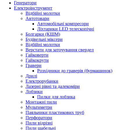
Генератори
Електроінструмент
Bідбійні молотки
Автотовари
Автомобільні компресори
Ліхтарики LED телескопічні
Болгарки (КШМ)
Будівельні міксери
Відбійні молотки
Верстати для заточування свердел
Гайковерти
Гайкокрути
Гравери
Розхідники до граверів (бурмашинок)
Дрилі
Електрорубанки
Лазерні рівні та далекоміри
Лобзики
Пилки для лобзика
Монтажні пили
Мультиметри
Паяльники пластикових труб
Перфоратори
Пили відрізні
Пили шабельні