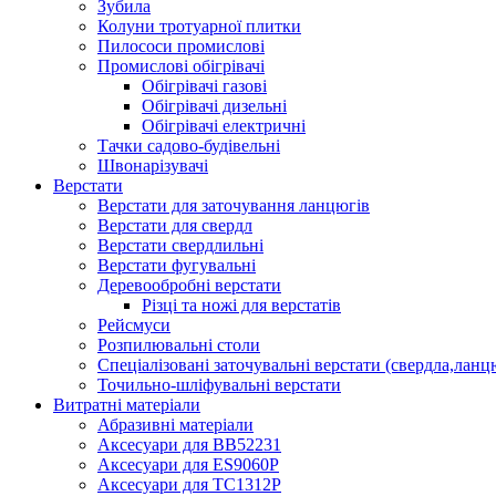
Зубила
Колуни тротуарної плитки
Пилососи промислові
Промислові обігрівачі
Обігрівачі газові
Обігрівачі дизельні
Обігрівачі електричні
Тачки садово-будівельні
Швонарізувачі
Верстати
Верстати для заточування ланцюгів
Верстати для свердл
Верстати свердлильні
Верстати фугувальні
Деревообробні верстати
Різці та ножі для верстатів
Рейсмуси
Розпилювальні столи
Спеціалізовані заточувальні верстати (свердла,ланц
Точильно-шліфувальні верстати
Витратні матеріали
Абразивні матеріали
Аксесуари для BB52231
Аксесуари для ES9060P
Аксесуари для TC1312P