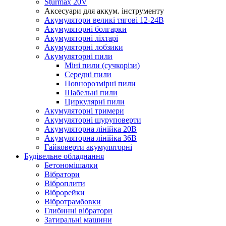
Sturmax 20V
Аксесуари для аккум. інструменту
Акумулятори великі тягові 12-24В
Акумуляторні болгарки
Акумуляторні ліхтарі
Акумуляторні лобзики
Акумуляторні пили
Міні пили (сучкорізи)
Середні пили
Повнорозмірні пили
Шабельні пили
Циркулярні пили
Акумуляторні тримери
Акумуляторні шуруповерти
Акумуляторна лінійка 20В
Акумуляторна лінійка 36В
Гайковерти акумуляторні
Будівельне обладнання
Бетономішалки
Вібратори
Віброплити
Віброрейки
Вібротрамбовки
Глибинні вібратори
Затиральні машини