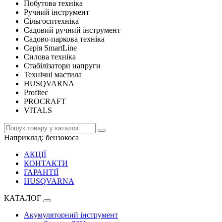
Побутова техніка
Ручний інструмент
Сільгосптехніка
Садовий ручний інструмент
Садово-паркова техніка
Серія SmartLine
Силова техніка
Стабілізатори напруги
Технічні мастила
HUSQVARNA
Profitec
PROCRAFT
VITALS
Наприклад:
бензокоса
АКЦІЇ
КОНТАКТИ
ГАРАНТІЇ
HUSQVARNA
КАТАЛОГ
Акумуляторний інструмент