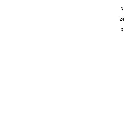
3
24
3