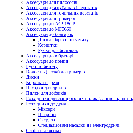
Аксесуари для пилососів
Аксесуари для рубанків і верстатів
Аксесуари для точильних верстатів
Аксесуари для тримерів
Аксесуари до AG918CP
Аксесуари до MF5660
Аксесуари до болгарок
Диски відрізні по металу
Корщітки
Ручки для болгарок
Аксесуари до вібраторів
Аксесуари до помпи
Бури по бетону
Волосінь (леска) до тримерів
Диски
Коронки і фрези
Насадки для дрилів
Пилки для лобзиків
Розхідники для ланцюгових пилок (ланцюги, шини, 
Розхідники до дрилів
Міксери
Патрони
Свердла
Спеціалізовані насадки на електродрилі
Скоби і заклепки