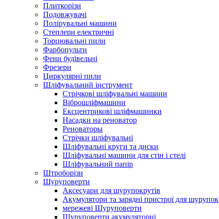
Плиткорізи
Подовжувачі
Полірувальні машини
Степлери електричні
Торцювальні пили
Фарбопульти
Фени будівельні
Фрезери
Циркулярні пили
Шліфувальний інструмент
Cтрічкові шліфувальні машини
Віброшліфмашини
Ексцентрикові шліфмашинки
Насадки на реноватор
Реноваторы
Стрічки шліфувальні
Шліфувальні круги та диски
Шліфувальні машини для стін і стелі
Шліфувальний папір
Штроборізи
Шуруповерти
Аксесуари для шурупокрутів
Акумулятори та зарядні пристрої для шурупок
мережеві Шуруповерти
Шуруповерти акумуляторні