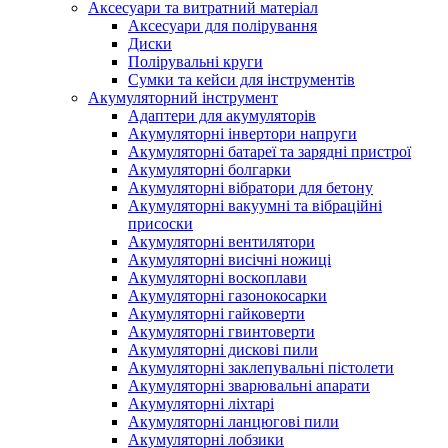
Аксесуари та витратний матеріал
Аксесуари для полірування
Диски
Полірувальні круги
Сумки та кейси для інструментів
Акумуляторний інструмент
Адаптери для акумуляторів
Акумуляторні інвертори напруги
Акумуляторні батареї та зарядні пристрої
Акумуляторні болгарки
Акумуляторні вібратори для бетону
Акумуляторні вакуумні та вібраційні
присоски
Акумуляторні вентилятори
Акумуляторні висічні ножиці
Акумуляторні воскоплави
Акумуляторні газонокосарки
Акумуляторні гайковерти
Акумуляторні гвинтоверти
Акумуляторні дискові пили
Акумуляторні заклепувальні пістолети
Акумуляторні зварювальні апарати
Акумуляторні ліхтарі
Акумуляторні ланцюгові пили
Акумуляторні лобзики