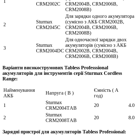
1
CRM2002С
CRM2004B, CRM2006B,
CRM2008B)
Для зарядки одного акумулятора
Sturmax
(сумісно з АКБ CRM2002B,
2
CRM2045С
CRM2004B, CRM2006B,
CRM2008B)
Для одночасної зарядки двох
Sturmax
акумуляторів (сумісно з АКБ
3
CRM2004DС
CRM2002B, CRM2004B,
CRM2006B, CRM2008B)
Варіанти високострумових Tabless
Professsional
акумуляторів для інструментів серії Sturmax Cordless
Range:
Найменування
Ємність ( А
Напруга ( В )
АКБ
год)
Sturmax
1
20
4.0
CRM2004ТAB
Sturmax
2
20
8.0
CRM2008ТAB
Зарядні
пристрої
для
акумуляторів
Tabless Professional: