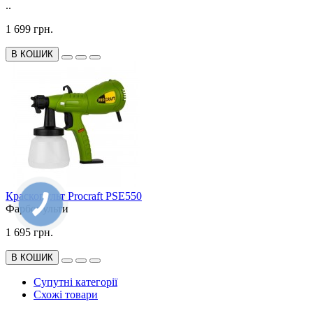
..
1 699 грн.
В КОШИК
Краскопульт Procraft PSE550
Фарбопульти
1 695 грн.
В КОШИК
Супутні категорії
Схожі товари