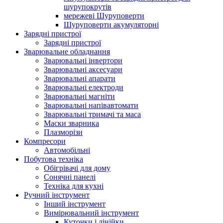
шурупокрутів
мережеві Шуруповерти
Шуруповерти акумуляторні
Зарядні пристрої
Зарядні пристрої
Зварювальне обладнання
Зварювальні інвертори
Зварювальні аксесуари
Зварювальні апарати
Зварювальні електроди
Зварювальні магніти
Зварювальні напівавтомати
Зварювальні тримачі та маса
Маски зварника
Плазморізи
Компресори
Автомобільні
Побутова техніка
Обігрівачі для дому
Сонячні панелі
Техніка для кухні
Ручний інструмент
Інший інструмент
Вимірювальний інструмент
Куточки і лінійки