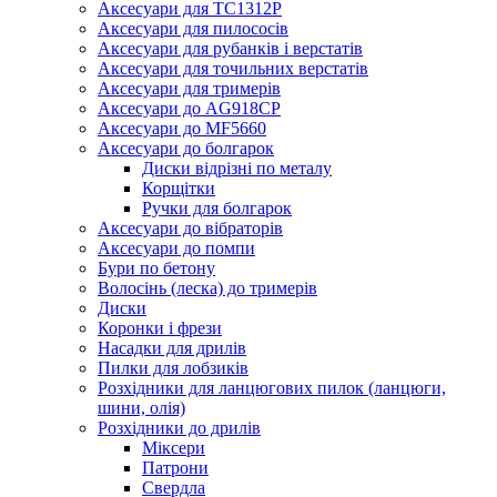
Аксесуари для TC1312P
Аксесуари для пилососів
Аксесуари для рубанків і верстатів
Аксесуари для точильних верстатів
Аксесуари для тримерів
Аксесуари до AG918CP
Аксесуари до MF5660
Аксесуари до болгарок
Диски відрізні по металу
Корщітки
Ручки для болгарок
Аксесуари до вібраторів
Аксесуари до помпи
Бури по бетону
Волосінь (леска) до тримерів
Диски
Коронки і фрези
Насадки для дрилів
Пилки для лобзиків
Розхідники для ланцюгових пилок (ланцюги,
шини, олія)
Розхідники до дрилів
Міксери
Патрони
Свердла