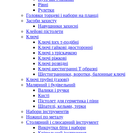
Рівні
Рулетки
Головки торцеві і набори на планці
Засоби захисту
Навушники захисні
Клейові пістолети
Ключі
Ключі torx т-подібні
Ключі гайкові двосторонні
Ключі з тріскачкою
Ключі ріжкові
Ключі розвідні
Ключі шестигранні Т образні
Шестигранники, воротки, балонные ключі
Ключі трубні (газові)
Малярний і будівельний
Валики і ручки
Кисті
Пістолет для герметика і піни
Шпателі, кельми, терки
Набори інструментів
Ножиці по металу
Столярний і слюсарний інструмент
Викрутки біти і набори
Кріпильний інструмент