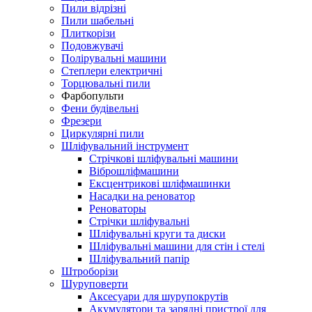
Пили відрізні
Пили шабельні
Плиткорізи
Подовжувачі
Полірувальні машини
Степлери електричні
Торцювальні пили
Фарбопульти
Фени будівельні
Фрезери
Циркулярні пили
Шліфувальний інструмент
Cтрічкові шліфувальні машини
Віброшліфмашини
Ексцентрикові шліфмашинки
Насадки на реноватор
Реноваторы
Стрічки шліфувальні
Шліфувальні круги та диски
Шліфувальні машини для стін і стелі
Шліфувальний папір
Штроборізи
Шуруповерти
Аксесуари для шурупокрутів
Акумулятори та зарядні пристрої для