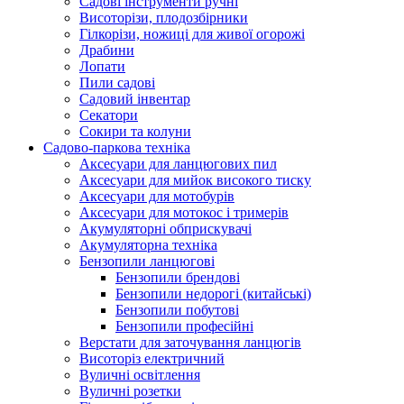
Cадові інструменти ручні
Висоторізи, плодозбірники
Гілкорізи, ножиці для живої огорожі
Драбини
Лопати
Пили садові
Садовий інвентар
Секатори
Сокири та колуни
Садово-паркова техніка
Аксесуари для ланцюгових пил
Аксесуари для мийок високого тиску
Аксесуари для мотобурів
Аксесуари для мотокос і тримерів
Акумуляторні обприскувачі
Акумуляторна техніка
Бензопили ланцюгові
Бензопили брендові
Бензопили недорогі (китайські)
Бензопили побутові
Бензопили професійні
Верстати для заточування ланцюгів
Висоторіз електричний
Вуличні освітлення
Вуличні розетки