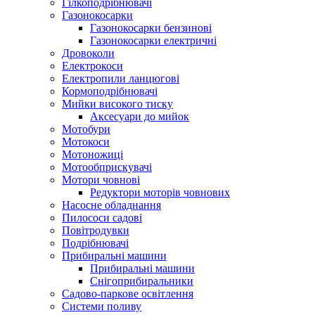
Гілкоподрібнювачі
Газонокосарки
Газонокосарки бензинові
Газонокосарки електричні
Дровоколи
Електрокоси
Електропили ланцюгові
Кормоподрібнювачі
Мийки високого тиску
Аксесуари до мийок
Мотобури
Мотокоси
Мотоножиці
Мотообприскувачі
Мотори човнові
Редуктори моторів човнових
Насосне обладнання
Пилососи садові
Повітродувки
Подрібнювачі
Прибиральні машини
Прибиральні машини
Снігоприбиральники
Садово-паркове освітлення
Системи поливу