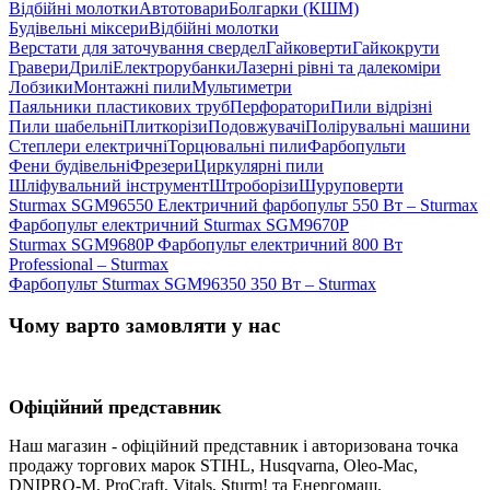
Bідбійні молотки
Автотовари
Болгарки (КШМ)
Будівельні міксери
Відбійні молотки
Верстати для заточування свердел
Гайковерти
Гайкокрути
Гравери
Дрилі
Електрорубанки
Лазерні рівні та далекоміри
Лобзики
Монтажні пили
Мультиметри
Паяльники пластикових труб
Перфоратори
Пили відрізні
Пили шабельні
Плиткорізи
Подовжувачі
Полірувальні машини
Степлери електричні
Торцювальні пили
Фарбопульти
Фени будівельні
Фрезери
Циркулярні пили
Шліфувальний інструмент
Штроборізи
Шуруповерти
Sturmax SGM96550 Електричний фарбопульт 550 Вт – Sturmax
Фарбопульт електричний Sturmax SGM9670P
Sturmax SGM9680P Фарбопульт електричний 800 Вт
Professional – Sturmax
Фарбопульт Sturmax SGM96350 350 Вт – Sturmax
Чому варто замовляти у нас
Офіційний представник
Наш магазин - офіційний представник і авторизована точка
продажу торгових марок STIHL, Husqvarna, Oleo-Mac,
DNIPRO-M, ProCraft, Vitals, Sturm! та Енергомаш.