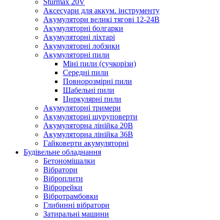
Sturmax 20V
Аксесуари для аккум. інструменту
Акумулятори великі тягові 12-24В
Акумуляторні болгарки
Акумуляторні ліхтарі
Акумуляторні лобзики
Акумуляторні пили
Міні пили (сучкорізи)
Середні пили
Повнорозмірні пили
Шабельні пили
Циркулярні пили
Акумуляторні тримери
Акумуляторні шуруповерти
Акумуляторна лінійка 20В
Акумуляторна лінійка 36В
Гайковерти акумуляторні
Будівельне обладнання
Бетономішалки
Вібратори
Віброплити
Віброрейки
Вібротрамбовки
Глибинні вібратори
Затиральні машини