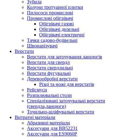
Зубила
Колуни тротуарної плитки
Пилососи промислові
Промислові обігрівачі
Обігрівачі газові
Обігрівачі дизельні
Обігрівачі електричні
Тачки садово-будівельні
Швонарізувачі
Верстати
Верстати для заточування ланцюгів
Верстати для свердл
Верстати свердлильні
Верстати фугувальні
Деревообробні верстати
Різці та ножі для верстатів
Рейсмуси
Розпилювальні столи
Спеціалізовані заточувальні верстати
(свердла,ланцюги)
Точильно-шліфувальні верстати
Витратні матеріали
Абразивні матеріали
Аксесуари для BB52231
Аксесуари для ES9060P