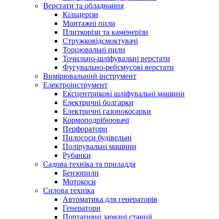
Верстати та обладнання
Кільцерізи
Монтажні пили
Плиткорізи та каменерізи
Стружковідсмоктувачі
Торцювальні пили
Точильно-шліфувальні верстати
Фугувально-рейсмусові верстати
Вимірювальний інструмент
Електроінструмент
Ексцентрикові шліфувальні машини
Електричні болгарки
Електричні газонокосарки
Кормоподрібнювачі
Перфоратори
Пилососи будівельні
Полірувальні машини
Рубанки
Садова техніка та приладдя
Бензопили
Мотокоси
Силова техніка
Автоматика для генераторів
Генератори
Портативні зарядні станції