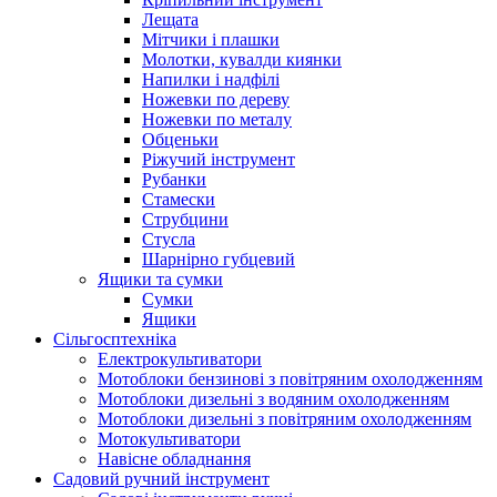
Лещата
Мітчики і плашки
Молотки, кувалди киянки
Напилки і надфілі
Ножевки по дереву
Ножевки по металу
Обценьки
Ріжучий інструмент
Рубанки
Стамески
Струбцини
Стусла
Шарнірно губцевий
Ящики та сумки
Сумки
Ящики
Сільгосптехніка
Електрокультиватори
Мотоблоки бензинові з повітряним охолодженням
Мотоблоки дизельні з водяним охолодженням
Мотоблоки дизельні з повітряним охолодженням
Мотокультиватори
Навісне обладнання
Садовий ручний інструмент