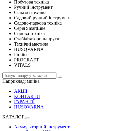
Побутова техніка
Ручний інструмент
Сільгосптехніка
Садовий ручний інструмент
Садово-паркова техніка
Серія SmartLine
Силова техніка
Стабілізатори напруги
Технічні мастила
HUSQVARNA
Profitec
PROCRAFT
VITALS
Наприклад:
мийка
АКЦІЇ
КОНТАКТИ
ГАРАНТІЇ
HUSQVARNA
КАТАЛОГ
Акумуляторний інструмент