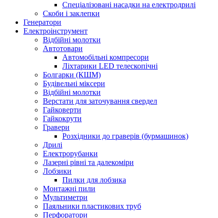
Спеціалізовані насадки на електродрилі
Скоби і заклепки
Генератори
Електроінструмент
Bідбійні молотки
Автотовари
Автомобільні компресори
Ліхтарики LED телескопічні
Болгарки (КШМ)
Будівельні міксери
Відбійні молотки
Верстати для заточування свердел
Гайковерти
Гайкокрути
Гравери
Розхідники до граверів (бурмашинок)
Дрилі
Електрорубанки
Лазерні рівні та далекоміри
Лобзики
Пилки для лобзика
Монтажні пили
Мультиметри
Паяльники пластикових труб
Перфоратори