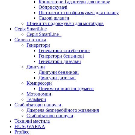
Коннектори і адаптери для поливу
Обприскувачі
Пістолети та розбризкувачі для поливу
Садові шланги
Шнеки та подовжувачі для мотобурів
Серія SmartLine
Серія SmartLine+
Силова техніка
Генератори
Генератори «газ/бензин»
Генератори бензинові
Генератори дизельні
Двигуни
Двигуни бензинові
Двигуни дизельні
Компресори
Пневматичний інструмент
Мотопомпи
Тельфери
Стабілізатори напруги
Джерела безперебійного живлення
Стабілізатори напруги
Технічні мастила
HUSQVARNA
Profitec