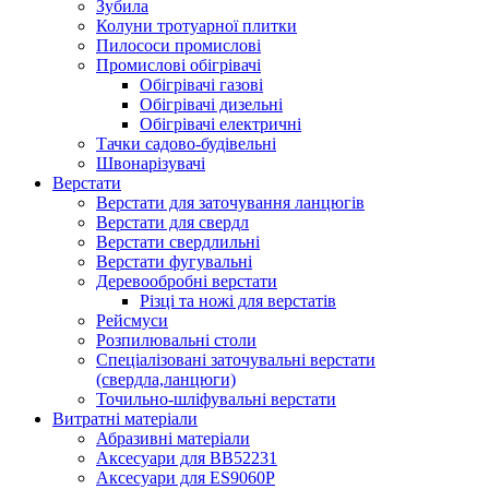
Зубила
Колуни тротуарної плитки
Пилососи промислові
Промислові обігрівачі
Обігрівачі газові
Обігрівачі дизельні
Обігрівачі електричні
Тачки садово-будівельні
Швонарізувачі
Верстати
Верстати для заточування ланцюгів
Верстати для свердл
Верстати свердлильні
Верстати фугувальні
Деревообробні верстати
Різці та ножі для верстатів
Рейсмуси
Розпилювальні столи
Спеціалізовані заточувальні верстати
(свердла,ланцюги)
Точильно-шліфувальні верстати
Витратні матеріали
Абразивні матеріали
Аксесуари для BB52231
Аксесуари для ES9060P