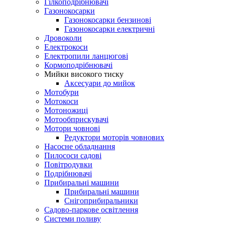
Гілкоподрібнювачі
Газонокосарки
Газонокосарки бензинові
Газонокосарки електричні
Дровоколи
Електрокоси
Електропили ланцюгові
Кормоподрібнювачі
Мийки високого тиску
Аксесуари до мийок
Мотобури
Мотокоси
Мотоножиці
Мотообприскувачі
Мотори човнові
Редуктори моторів човнових
Насосне обладнання
Пилососи садові
Повітродувки
Подрібнювачі
Прибиральні машини
Прибиральні машини
Снігоприбиральники
Садово-паркове освітлення
Системи поливу