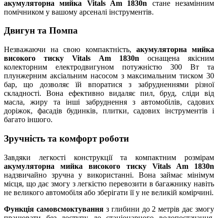
акумуляторна мийка Vitals Am 1830n
стане незамінним
помічником у вашому арсеналі інструментів.
Двигун та Помпа
Незважаючи на свою компактність,
акумуляторна мийка
високого тиску Vitals Am 1830n
оснащена якісним
колекторним електродвигуном потужністю 300 Вт та
плунжерним аксіальним насосом з максимальним тиском 30
бар, що дозволяє їй впоратися з забрудненнями різної
складності. Вона ефективно видаляє пил, бруд, сліди від
масла, жиру та інші забруднення з автомобілів, садових
доріжок, фасадів будинків, плитки, садових інструментів і
багато іншого.
Зручність та комфорт роботи
Завдяки легкості конструкції та компактним розмірам
акумуляторна мийка високого тиску Vitals Am 1830n
надзвичайно зручна у використанні. Вона займає мінімум
місця, що дає змогу з легкістю перевозити в багажнику навіть
не великого автомобіля або зберігати її у не великій комірчині.
Функція самовсмоктування
з глибини до 2 метрів дає змогу
працювати без доступу до стаціонарного водопостачання,