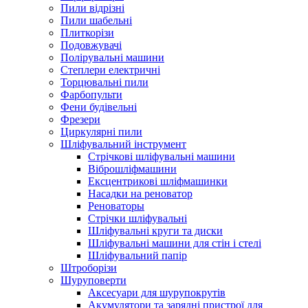
Пили відрізні
Пили шабельні
Плиткорізи
Подовжувачі
Полірувальні машини
Степлери електричні
Торцювальні пили
Фарбопульти
Фени будівельні
Фрезери
Циркулярні пили
Шліфувальний інструмент
Cтрічкові шліфувальні машини
Віброшліфмашини
Ексцентрикові шліфмашинки
Насадки на реноватор
Реноваторы
Стрічки шліфувальні
Шліфувальні круги та диски
Шліфувальні машини для стін і стелі
Шліфувальний папір
Штроборізи
Шуруповерти
Аксесуари для шурупокрутів
Акумулятори та зарядні пристрої для