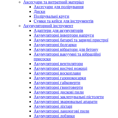
Аксесуари та витратний матеріал
Аксесуари для полірування
Диски
Полірувальні круги
Сумки та кейси для інструментів
Акумуляторний інструмент
Адаптери для акумуляторів
Акумуляторні інвертори напруги
Акумуляторні батареї та зарядні пристрої
Акумуляторні болгарки
Акумуляторні вібратори для бетону
Акумуляторні вакуумні та вібраційні
присоски
Акумуляторні вентилятори
Акумуляторні висічні ножиці
Акумуляторні воскоплави
Акумуляторні газонокосарки
Акумуляторні гайковерти
Акумуляторні гвинтоверти
Акумуляторні дискові пили
Акумуляторні заклепувальні пістолети
Акумуляторні зварювальні апарати
Акумуляторні ліхтарі
Акумуляторні ланцюгові пили
Акумуляторні лобзики