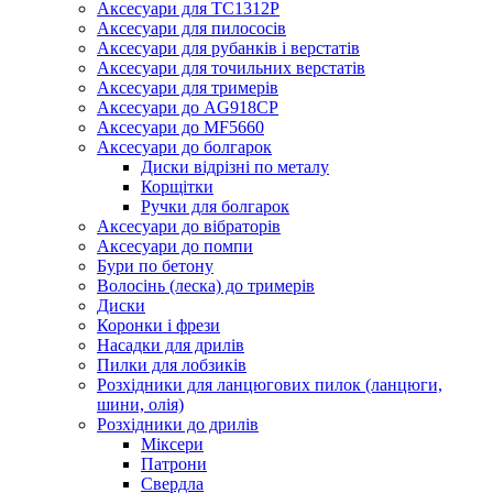
Аксесуари для TC1312P
Аксесуари для пилососів
Аксесуари для рубанків і верстатів
Аксесуари для точильних верстатів
Аксесуари для тримерів
Аксесуари до AG918CP
Аксесуари до MF5660
Аксесуари до болгарок
Диски відрізні по металу
Корщітки
Ручки для болгарок
Аксесуари до вібраторів
Аксесуари до помпи
Бури по бетону
Волосінь (леска) до тримерів
Диски
Коронки і фрези
Насадки для дрилів
Пилки для лобзиків
Розхідники для ланцюгових пилок (ланцюги,
шини, олія)
Розхідники до дрилів
Міксери
Патрони
Свердла