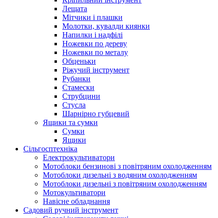
Лещата
Мітчики і плашки
Молотки, кувалди киянки
Напилки і надфілі
Ножевки по дереву
Ножевки по металу
Обценьки
Ріжучий інструмент
Рубанки
Стамески
Струбцини
Стусла
Шарнірно губцевий
Ящики та сумки
Сумки
Ящики
Сільгосптехніка
Електрокультиватори
Мотоблоки бензинові з повітряним охолодженням
Мотоблоки дизельні з водяним охолодженням
Мотоблоки дизельні з повітряним охолодженням
Мотокультиватори
Навісне обладнання
Садовий ручний інструмент