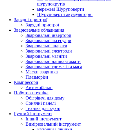
шурупокрутів
мережеві Шуруповерти
Шуруповерти акумуляторні
Зарядні пристрої
Зарядні пристрої
Зварювальне обладнання
Зварювальні інвертори
Зварювальні аксесуари
Зварювальні апарати
Зварювальні електроди
Зварювальні магніти
Зварювальні напівавтомати
Зварювальні тримачі та маса
Маски зварника
Плазморізи
Компресори
Автомобільні
Побутова техніка
Обігрівачі для дому
Сонячні панелі
Техніка для кухні
Ручний інструмент
Інший інструмент
Вимірювальний інструмент
Куточки і лінійки