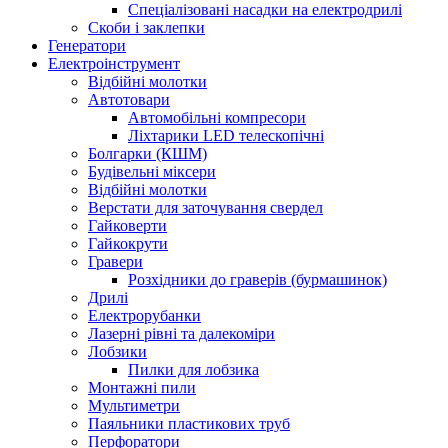
Спеціалізовані насадки на електродрилі
Скоби і заклепки
Генератори
Електроінструмент
Bідбійні молотки
Автотовари
Автомобільні компресори
Ліхтарики LED телескопічні
Болгарки (КШМ)
Будівельні міксери
Відбійні молотки
Верстати для заточування свердел
Гайковерти
Гайкокрути
Гравери
Розхідники до граверів (бурмашинок)
Дрилі
Електрорубанки
Лазерні рівні та далекоміри
Лобзики
Пилки для лобзика
Монтажні пили
Мультиметри
Паяльники пластикових труб
Перфоратори