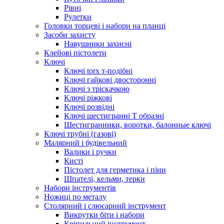
Рівні
Рулетки
Головки торцеві і набори на планці
Засоби захисту
Навушники захисні
Клейові пістолети
Ключі
Ключі torx т-подібні
Ключі гайкові двосторонні
Ключі з тріскачкою
Ключі ріжкові
Ключі розвідні
Ключі шестигранні Т образні
Шестигранники, воротки, балонные ключі
Ключі трубні (газові)
Малярний і будівельний
Валики і ручки
Кисті
Пістолет для герметика і піни
Шпателі, кельми, терки
Набори інструментів
Ножиці по металу
Столярний і слюсарний інструмент
Викрутки біти і набори
Кріпильний інструмент