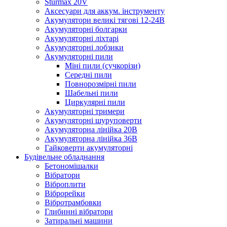
Sturmax 20V
Аксесуари для аккум. інструменту
Акумулятори великі тягові 12-24В
Акумуляторні болгарки
Акумуляторні ліхтарі
Акумуляторні лобзики
Акумуляторні пили
Міні пили (сучкорізи)
Середні пили
Повнорозмірні пили
Шабельні пили
Циркулярні пили
Акумуляторні тримери
Акумуляторні шуруповерти
Акумуляторна лінійка 20В
Акумуляторна лінійка 36В
Гайковерти акумуляторні
Будівельне обладнання
Бетономішалки
Вібратори
Віброплити
Віброрейки
Вібротрамбовки
Глибинні вібратори
Затиральні машини