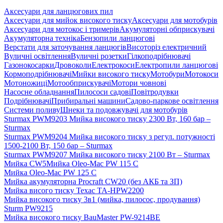
Аксесуари для ланцюгових пил
Аксесуари для мийок високого тиску
Аксесуари для мотобурів
Аксесуари для мотокос і тримерів
Акумуляторні обприскувачі
Акумуляторна техніка
Бензопили ланцюгові
Верстати для заточування ланцюгів
Висоторіз електричний
Вуличні освітлення
Вуличні розетки
Гілкоподрібнювачі
Газонокосарки
Дровоколи
Електрокоси
Електропили ланцюгові
Кормоподрібнювачі
Мийки високого тиску
Мотобури
Мотокоси
Мотоножиці
Мотообприскувачі
Мотори човнові
Насосне обладнання
Пилососи садові
Повітродувки
Подрібнювачі
Прибиральні машини
Садово-паркове освітлення
Системи поливу
Шнеки та подовжувачі для мотобурів
Sturmax PWM9203 Мийка високого тиску 2300 Вт, 160 бар –
Sturmax
Sturmax PWM9204 Мийка високого тиску з регул. потужності
1500-2100 Вт, 150 бар – Sturmax
Sturmax PWM9207 Мийка високого тиску 2100 Вт – Sturmax
Мийка CW5
Мийка Oleo-Mac PW 115 C
Мийка Oleo-Mac PW 125 C
Мийка акумуляторна Procraft CW20 (без АКБ та ЗП)
Мийка висого тиску Техас TA-HPW2200
Мийка високого тиску 3в1 (мийка, пилосос, продування)
Sturm PW9215
Мийка високого тиску BauMaster PW-9214BE