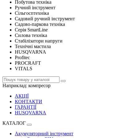
Побутова техніка
Ручний інструмент
Сільгосптехніка
Садовий ручний інструмент
Садово-паркова техніка
Серія SmartLine
Силова техніка
Стабілізатори напруги
Технічні мастила
HUSQVARNA
Profitec
PROCRAFT
VITALS
Наприклад:
компресор
АКЦІЇ
КОНТАКТИ
ГАРАНТІЇ
HUSQVARNA
КАТАЛОГ
Акумуляторний інструмент