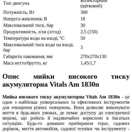
Колекторний
Тип двигуна
(щітковий)
Потужність, Вт
300
Напруга живлення, В
18
Максимальний тиск, бар
30
Продуктивність, л/хв (л/год)
2,5 (150)
Температура води на вході, °C
50
Максимальний тиск води на вході,
3
бар
Габарити паковання, мм
270х270х130
Маса нетто/брутто, кг
1,45/1,7
Опис мийки високого тиску
акумуляторна Vitals Am 1830n
Мийка високого тиску акумуляторна Vitals Am 1830n
- це
один з найбільш універсальних та ефективних інструментів
для очищення різних поверхонь. Вона дозволяє виконувати
миття в будь-яких умовах, де немає доступу до електричної
мережі, що робить її надзвичайно корисною в багатьох
ситуаціях. Будь-то домашнє прибирання терас, садових
доріжок, миття автомобіля, садової техніки чи інструменту -