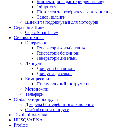
Коннектори і адаптери для поливу
Обприскувачі
Пістолети та розбризкувачі для поливу
Садові шланги
Шнеки та подовжувачі для мотобурів
Серія SmartLine
Серія SmartLine+
Силова техніка
Генератори
Генератори «газ/бензин»
Генератори бензинові
Генератори дизельні
Двигуни
Двигуни бензинові
Двигуни дизельні
Компресори
Пневматичний інструмент
Мотопомпи
Тельфери
Стабілізатори напруги
Джерела безперебійного живлення
Стабілізатори напруги
Технічні мастила
HUSQVARNA
Profitec