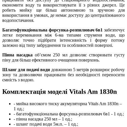
економити воду та використовувати її з різних джерел. Це
робить мийку ще більш автономною та зручною для
використання в умовах, де немає доступу до централізованого
водопостачання.
Багатофункціональна форсунка-розпилювач 6в1
забезпечує
легке перемикання між 6-ма типами струменя води, що
дозволяє точно підібрати інтенсивність і форму потоку
залежно від типу забруднення та особливостей поверхні.
Пінна насадка
об’ємом 250 мл дозволяє створювати густу
піну для більш ефективного очищення поверхонь.
Шланг для подачі води
довжиною 5 метрів розширює робочу
зону та дозволяючи працювати без необхідності переносити
ємність з водою.
Комплектація моделі Vitals Am 1830n
- мийка високого тиску акумуляторна Vitals Am 1830n –
1 од.;
- багатофункціональна форсунка-розпилювач 6в1 - 1 од.;
- пінна насадка 250 мл – 1 од.;
- шланг подачі води 5м.п. – 1 од.;