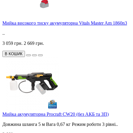
Мийка високого тиску акумуляторна Vitals Master Am 1860n3
..
3 059 грн.
2 669 грн.
В КОШИК
Мийка акумуляторна Procraft CW20 (без АКБ та ЗП)
Довжина шланга 5 м Вага 0,67 кг Режим роботи 3 рівні..