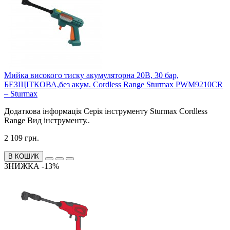
Мийка високого тиску акумуляторна 20В, 30 бар,
БЕЗЩІТКОВА,без акум. Cordless Range Sturmax PWM9210CR
– Sturmax
Додаткова інформація Серія інструменту Sturmax Cordless
Range Вид інструменту..
2 109 грн.
В КОШИК
ЗНИЖКА -13%