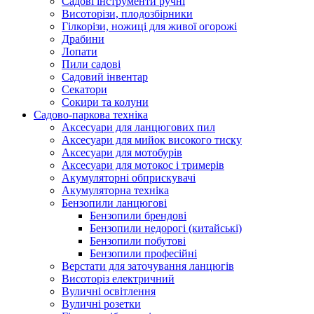
Cадові інструменти ручні
Висоторізи, плодозбірники
Гілкорізи, ножиці для живої огорожі
Драбини
Лопати
Пили садові
Садовий інвентар
Секатори
Сокири та колуни
Садово-паркова техніка
Аксесуари для ланцюгових пил
Аксесуари для мийок високого тиску
Аксесуари для мотобурів
Аксесуари для мотокос і тримерів
Акумуляторні обприскувачі
Акумуляторна техніка
Бензопили ланцюгові
Бензопили брендові
Бензопили недорогі (китайські)
Бензопили побутові
Бензопили професійні
Верстати для заточування ланцюгів
Висоторіз електричний
Вуличні освітлення
Вуличні розетки