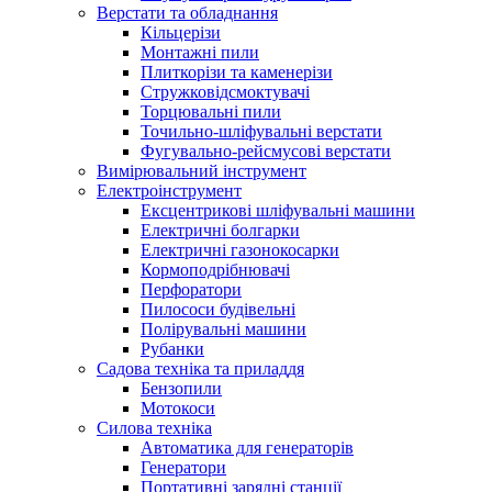
Верстати та обладнання
Кільцерізи
Монтажні пили
Плиткорізи та каменерізи
Стружковідсмоктувачі
Торцювальні пили
Точильно-шліфувальні верстати
Фугувально-рейсмусові верстати
Вимірювальний інструмент
Електроінструмент
Ексцентрикові шліфувальні машини
Електричні болгарки
Електричні газонокосарки
Кормоподрібнювачі
Перфоратори
Пилососи будівельні
Полірувальні машини
Рубанки
Садова техніка та приладдя
Бензопили
Мотокоси
Силова техніка
Автоматика для генераторів
Генератори
Портативні зарядні станції