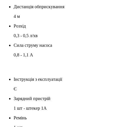
Дистанція обприскування
4 м
Розхід
0,3 - 0,5 л/хв
Сила струму насоса
0,8 - 1,1 А
Інструкція з експлуатації
Є
Зарядний пристрій
1 шт - штекер 1А
Ремінь