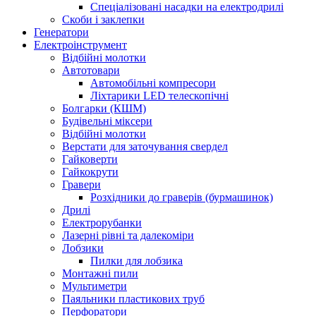
Спеціалізовані насадки на електродрилі
Скоби і заклепки
Генератори
Електроінструмент
Bідбійні молотки
Автотовари
Автомобільні компресори
Ліхтарики LED телескопічні
Болгарки (КШМ)
Будівельні міксери
Відбійні молотки
Верстати для заточування свердел
Гайковерти
Гайкокрути
Гравери
Розхідники до граверів (бурмашинок)
Дрилі
Електрорубанки
Лазерні рівні та далекоміри
Лобзики
Пилки для лобзика
Монтажні пили
Мультиметри
Паяльники пластикових труб
Перфоратори