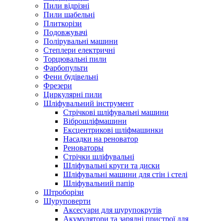
Пили відрізні
Пили шабельні
Плиткорізи
Подовжувачі
Полірувальні машини
Степлери електричні
Торцювальні пили
Фарбопульти
Фени будівельні
Фрезери
Циркулярні пили
Шліфувальний інструмент
Cтрічкові шліфувальні машини
Віброшліфмашини
Ексцентрикові шліфмашинки
Насадки на реноватор
Реноваторы
Стрічки шліфувальні
Шліфувальні круги та диски
Шліфувальні машини для стін і стелі
Шліфувальний папір
Штроборізи
Шуруповерти
Аксесуари для шурупокрутів
Акумулятори та зарядні пристрої для