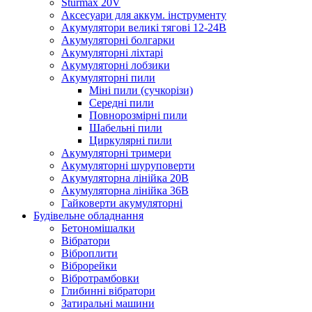
Sturmax 20V
Аксесуари для аккум. інструменту
Акумулятори великі тягові 12-24В
Акумуляторні болгарки
Акумуляторні ліхтарі
Акумуляторні лобзики
Акумуляторні пили
Міні пили (сучкорізи)
Середні пили
Повнорозмірні пили
Шабельні пили
Циркулярні пили
Акумуляторні тримери
Акумуляторні шуруповерти
Акумуляторна лінійка 20В
Акумуляторна лінійка 36В
Гайковерти акумуляторні
Будівельне обладнання
Бетономішалки
Вібратори
Віброплити
Віброрейки
Вібротрамбовки
Глибинні вібратори
Затиральні машини