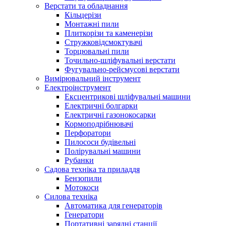
Верстати та обладнання
Кільцерізи
Монтажні пили
Плиткорізи та каменерізи
Стружковідсмоктувачі
Торцювальні пили
Точильно-шліфувальні верстати
Фугувально-рейсмусові верстати
Вимірювальний інструмент
Електроінструмент
Ексцентрикові шліфувальні машини
Електричні болгарки
Електричні газонокосарки
Кормоподрібнювачі
Перфоратори
Пилососи будівельні
Полірувальні машини
Рубанки
Садова техніка та приладдя
Бензопили
Мотокоси
Силова техніка
Автоматика для генераторів
Генератори
Портативні зарядні станції