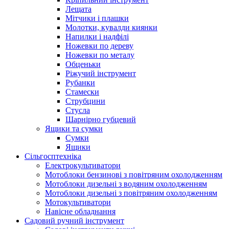
Лещата
Мітчики і плашки
Молотки, кувалди киянки
Напилки і надфілі
Ножевки по дереву
Ножевки по металу
Обценьки
Ріжучий інструмент
Рубанки
Стамески
Струбцини
Стусла
Шарнірно губцевий
Ящики та сумки
Сумки
Ящики
Сільгосптехніка
Електрокультиватори
Мотоблоки бензинові з повітряним охолодженням
Мотоблоки дизельні з водяним охолодженням
Мотоблоки дизельні з повітряним охолодженням
Мотокультиватори
Навісне обладнання
Садовий ручний інструмент