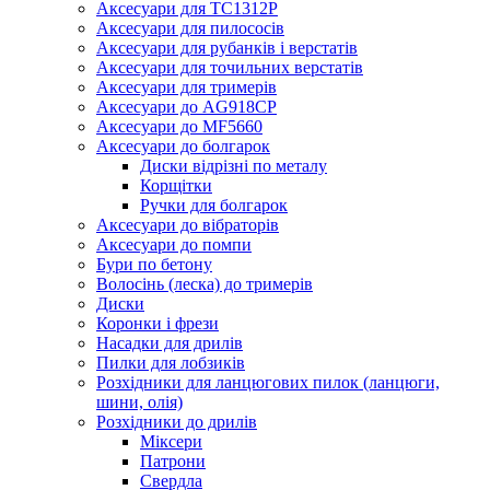
Аксесуари для TC1312P
Аксесуари для пилососів
Аксесуари для рубанків і верстатів
Аксесуари для точильних верстатів
Аксесуари для тримерів
Аксесуари до AG918CP
Аксесуари до MF5660
Аксесуари до болгарок
Диски відрізні по металу
Корщітки
Ручки для болгарок
Аксесуари до вібраторів
Аксесуари до помпи
Бури по бетону
Волосінь (леска) до тримерів
Диски
Коронки і фрези
Насадки для дрилів
Пилки для лобзиків
Розхідники для ланцюгових пилок (ланцюги,
шини, олія)
Розхідники до дрилів
Міксери
Патрони
Свердла