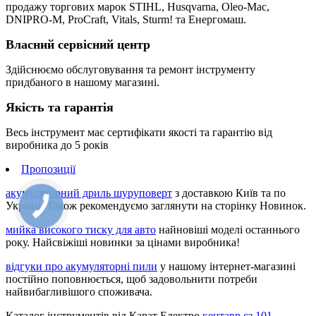
продажу торгових марок STIHL, Husqvarna, Oleo-Mac,
DNIPRO-M, ProCraft, Vitals, Sturm! та Енергомаш.
Власний сервісний центр
Здійснюємо обслуговування та ремонт інструменту
придбаного в нашому магазині.
Якість та гарантія
Весь інструмент має сертифікати якості та гарантію від
виробника до 5 років
Пропозиції
акумуляторний дриль шуруповерт
з доставкою Київ та по
Україні. Також рекомендуємо заглянути на сторінку Новинок.
мийка високого тиску для авто
найновіші моделі останнього
року. Найсвіжіші новинки за цінами виробника!
відгуки про акумуляторні пили
у нашому інтернет-магазині
постійно поповнюється, щоб задовольнити потреби
найвибагливішого споживача.
Каталог інструментів від Карат Електро
кентавр сз 101
.