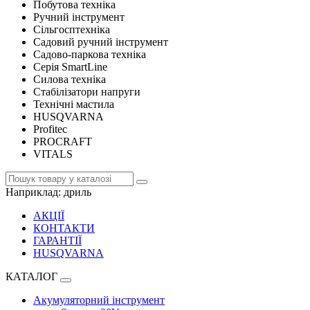
Побутова техніка
Ручний інструмент
Сільгосптехніка
Садовий ручний інструмент
Садово-паркова техніка
Серія SmartLine
Силова техніка
Стабілізатори напруги
Технічні мастила
HUSQVARNA
Profitec
PROCRAFT
VITALS
Наприклад:
дриль
АКЦІЇ
КОНТАКТИ
ГАРАНТІЇ
HUSQVARNA
КАТАЛОГ
Акумуляторний інструмент