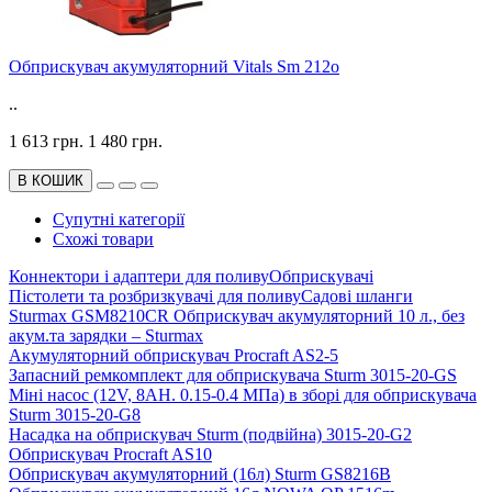
Обприскувач акумуляторний Vitals Sm 212o
..
1 613 грн.
1 480 грн.
В КОШИК
Супутні категорії
Схожі товари
Коннектори і адаптери для поливу
Обприскувачі
Пістолети та розбризкувачі для поливу
Садові шланги
Sturmax GSM8210CR Обприскувач акумуляторний 10 л., без
акум.та зарядки – Sturmax
Акумуляторний обприскувач Procraft AS2-5
Запасний ремкомплект для обприскувача Sturm 3015-20-GS
Міні насос (12V, 8AH. 0.15-0.4 МПа) в зборі для обприскувача
Sturm 3015-20-G8
Насадка на обприскувач Sturm (подвійна) 3015-20-G2
Обприскувач Procraft AS10
Обприскувач акумуляторний (16л) Sturm GS8216B