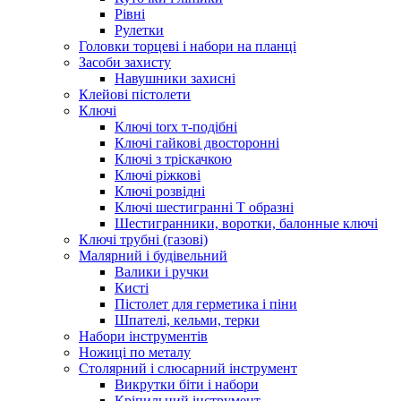
Рівні
Рулетки
Головки торцеві і набори на планці
Засоби захисту
Навушники захисні
Клейові пістолети
Ключі
Ключі torx т-подібні
Ключі гайкові двосторонні
Ключі з тріскачкою
Ключі ріжкові
Ключі розвідні
Ключі шестигранні Т образні
Шестигранники, воротки, балонные ключі
Ключі трубні (газові)
Малярний і будівельний
Валики і ручки
Кисті
Пістолет для герметика і піни
Шпателі, кельми, терки
Набори інструментів
Ножиці по металу
Столярний і слюсарний інструмент
Викрутки біти і набори
Кріпильний інструмент