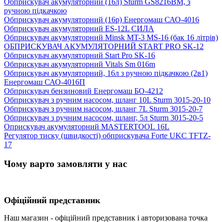
Обприскувач акумуляторний (16л) Sturm GS8216BM, з
ручною підкачкою
Обприскувач акумуляторний (16р) Енергомаш САО-4016
Обприскувач акумуляторний ES-12L СИЛА
Обприскувач акумуляторний Minsk MT-3 MS-16 (бак 16 літрів)
ОБПРИСКУВАЧ АКУМУЛЯТОРНИЙ START PRO SK-12
Обприскувач акумуляторний Start Pro SK-16
Обприскувач акумуляторний Vitals Sm 016m
Обприскувач акумуляторний, 16л з ручною підкачкою (2в1)
Енергомаш САО-4016П
Обприскувач бензиновий Енергомаш БО-4212
Обприскувач з ручним насосом, шланг 10L Sturm 3015-20-10
Обприскувач з ручним насосом, шланг 7L Sturm 3015-20-7
Обприскувач з ручним насосом, шланг, 5л Sturm 3015-20-5
Оприскувач акумуляторний MASTERTOOL 16L
Регулятор тиску (швидкості) обприскувача Forte UKC TFTZ-
17
Чому варто замовляти у нас
Офіційний представник
Наш магазин - офіційний представник і авторизована точка