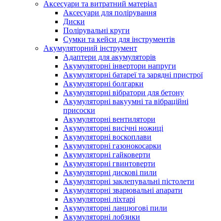
Аксесуари та витратний матеріал
Аксесуари для полірування
Диски
Полірувальні круги
Сумки та кейси для інструментів
Акумуляторний інструмент
Адаптери для акумуляторів
Акумуляторні інвертори напруги
Акумуляторні батареї та зарядні пристрої
Акумуляторні болгарки
Акумуляторні вібратори для бетону
Акумуляторні вакуумні та вібраційні
присоски
Акумуляторні вентилятори
Акумуляторні висічні ножиці
Акумуляторні воскоплави
Акумуляторні газонокосарки
Акумуляторні гайковерти
Акумуляторні гвинтоверти
Акумуляторні дискові пили
Акумуляторні заклепувальні пістолети
Акумуляторні зварювальні апарати
Акумуляторні ліхтарі
Акумуляторні ланцюгові пили
Акумуляторні лобзики