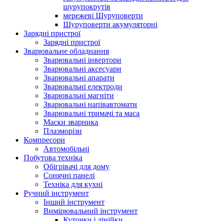
шурупокрутів
мережеві Шуруповерти
Шуруповерти акумуляторні
Зарядні пристрої
Зарядні пристрої
Зварювальне обладнання
Зварювальні інвертори
Зварювальні аксесуари
Зварювальні апарати
Зварювальні електроди
Зварювальні магніти
Зварювальні напівавтомати
Зварювальні тримачі та маса
Маски зварника
Плазморізи
Компресори
Автомобільні
Побутова техніка
Обігрівачі для дому
Сонячні панелі
Техніка для кухні
Ручний інструмент
Інший інструмент
Вимірювальний інструмент
Куточки і лінійки