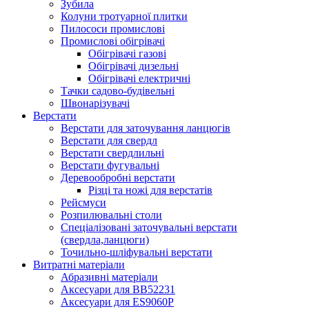
Зубила
Колуни тротуарної плитки
Пилососи промислові
Промислові обігрівачі
Обігрівачі газові
Обігрівачі дизельні
Обігрівачі електричні
Тачки садово-будівельні
Швонарізувачі
Верстати
Верстати для заточування ланцюгів
Верстати для свердл
Верстати свердлильні
Верстати фугувальні
Деревообробні верстати
Різці та ножі для верстатів
Рейсмуси
Розпилювальні столи
Спеціалізовані заточувальні верстати
(свердла,ланцюги)
Точильно-шліфувальні верстати
Витратні матеріали
Абразивні матеріали
Аксесуари для BB52231
Аксесуари для ES9060P