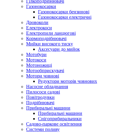
Гілкоподрібнювачі
Газонокосарки
Газонокосарки бензинові
Газонокосарки електричні
Дровоколи
Електрокоси
Електропили ланцюгові
Кормоподрібнювачі
Мийки високого тиску
Аксесуари до мийок
Мотобури
Мотокоси
Мотоножиці
Мотообприскувачі
Мотори човнові
Редуктори моторів човнових
Насосне обладнання
Пилососи садові
Повітродувки
Подрібнювачі
Прибиральні машини
Прибиральні машини
Снігоприбиральники
Садово-паркове освітлення
Системи поливу