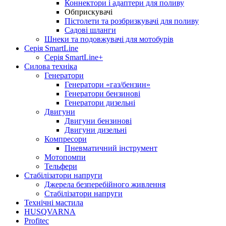
Коннектори і адаптери для поливу
Обприскувачі
Пістолети та розбризкувачі для поливу
Садові шланги
Шнеки та подовжувачі для мотобурів
Серія SmartLine
Серія SmartLine+
Силова техніка
Генератори
Генератори «газ/бензин»
Генератори бензинові
Генератори дизельні
Двигуни
Двигуни бензинові
Двигуни дизельні
Компресори
Пневматичний інструмент
Мотопомпи
Тельфери
Стабілізатори напруги
Джерела безперебійного живлення
Стабілізатори напруги
Технічні мастила
HUSQVARNA
Profitec