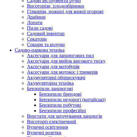
Cадові інструменти ручні
Висоторізи, плодозбірники
Гілкорізи, ножиці для живої огорожі
Драбини
Лопати
Пили садові
Садовий інвентар
Секатори
Сокири та колуни
Садово-паркова техніка
Аксесуари для ланцюгових пил
Аксесуари для мийок високого тиску
Аксесуари для мотобурів
Аксесуари для мотокос і тримерів
Акумуляторні обприскувачі
Акумуляторна техніка
Бензопили ланцюгові
Бензопили брендові
Бензопили недорогі (китайські)
Бензопили побутові
Бензопили професійні
Верстати для заточування ланцюгів
Висоторіз електричний
Вуличні освітлення
Вуличні розетки