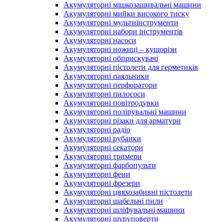
Акумуляторні мішкозашивальні машини
Акумуляторні мийки високого тиску
Акумуляторні мультиінструменти
Акумуляторні набори інструментів
Акумуляторні насоси
Акумуляторні ножиці – кущорізи
Акумуляторні обприскувачі
Акумуляторні пістолети для герметиків
Акумуляторні паяльники
Акумуляторні перфоратори
Акумуляторні пилососи
Акумуляторні повітродувки
Акумуляторні полірувальні машини
Акумуляторні різаки для арматури
Акумуляторні радіо
Акумуляторні рубанки
Акумуляторні секатори
Акумуляторні тримери
Акумуляторні фарбопульти
Акумуляторні фени
Акумуляторні фрезери
Акумуляторні цвяхозабивні пістолети
Акумуляторні шабельні пили
Акумуляторні шліфувальні машини
Акумуляторні шуруповерти