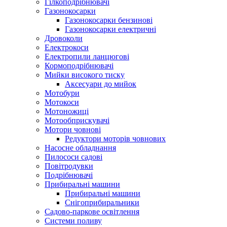
Гілкоподрібнювачі
Газонокосарки
Газонокосарки бензинові
Газонокосарки електричні
Дровоколи
Електрокоси
Електропили ланцюгові
Кормоподрібнювачі
Мийки високого тиску
Аксесуари до мийок
Мотобури
Мотокоси
Мотоножиці
Мотообприскувачі
Мотори човнові
Редуктори моторів човнових
Насосне обладнання
Пилососи садові
Повітродувки
Подрібнювачі
Прибиральні машини
Прибиральні машини
Снігоприбиральники
Садово-паркове освітлення
Системи поливу