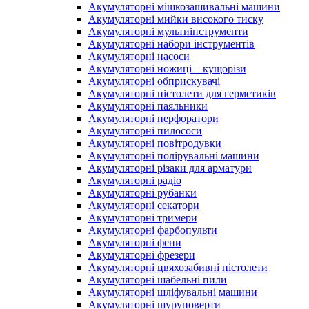
Акумуляторні мішкозашивальні машини
Акумуляторні мийки високого тиску
Акумуляторні мультиінструменти
Акумуляторні набори інструментів
Акумуляторні насоси
Акумуляторні ножиці – кущорізи
Акумуляторні обприскувачі
Акумуляторні пістолети для герметиків
Акумуляторні паяльники
Акумуляторні перфоратори
Акумуляторні пилососи
Акумуляторні повітродувки
Акумуляторні полірувальні машини
Акумуляторні різаки для арматури
Акумуляторні радіо
Акумуляторні рубанки
Акумуляторні секатори
Акумуляторні тримери
Акумуляторні фарбопульти
Акумуляторні фени
Акумуляторні фрезери
Акумуляторні цвяхозабивні пістолети
Акумуляторні шабельні пили
Акумуляторні шліфувальні машини
Акумуляторні шуруповерти