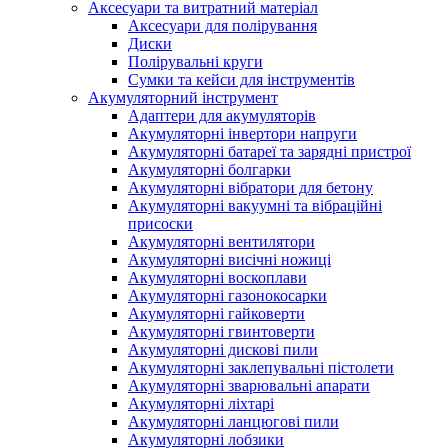
Аксесуари та витратний матеріал
Аксесуари для полірування
Диски
Полірувальні круги
Сумки та кейси для інструментів
Акумуляторний інструмент
Адаптери для акумуляторів
Акумуляторні інвертори напруги
Акумуляторні батареї та зарядні пристрої
Акумуляторні болгарки
Акумуляторні вібратори для бетону
Акумуляторні вакуумні та вібраційні
присоски
Акумуляторні вентилятори
Акумуляторні висічні ножиці
Акумуляторні воскоплави
Акумуляторні газонокосарки
Акумуляторні гайковерти
Акумуляторні гвинтоверти
Акумуляторні дискові пили
Акумуляторні заклепувальні пістолети
Акумуляторні зварювальні апарати
Акумуляторні ліхтарі
Акумуляторні ланцюгові пили
Акумуляторні лобзики