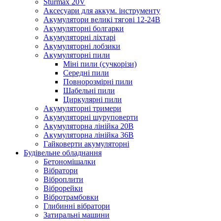
Sturmax 20V
Аксесуари для аккум. інструменту
Акумулятори великі тягові 12-24В
Акумуляторні болгарки
Акумуляторні ліхтарі
Акумуляторні лобзики
Акумуляторні пили
Міні пили (сучкорізи)
Середні пили
Повнорозмірні пили
Шабельні пили
Циркулярні пили
Акумуляторні тримери
Акумуляторні шуруповерти
Акумуляторна лінійка 20В
Акумуляторна лінійка 36В
Гайковерти акумуляторні
Будівельне обладнання
Бетономішалки
Вібратори
Віброплити
Віброрейки
Вібротрамбовки
Глибинні вібратори
Затиральні машини