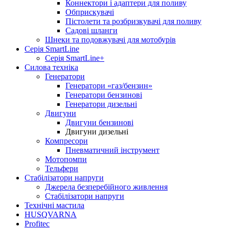
Коннектори і адаптери для поливу
Обприскувачі
Пістолети та розбризкувачі для поливу
Садові шланги
Шнеки та подовжувачі для мотобурів
Серія SmartLine
Серія SmartLine+
Силова техніка
Генератори
Генератори «газ/бензин»
Генератори бензинові
Генератори дизельні
Двигуни
Двигуни бензинові
Двигуни дизельні
Компресори
Пневматичний інструмент
Мотопомпи
Тельфери
Стабілізатори напруги
Джерела безперебійного живлення
Стабілізатори напруги
Технічні мастила
HUSQVARNA
Profitec