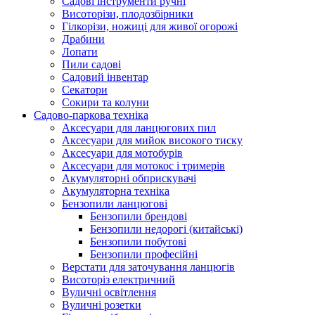
Cадові інструменти ручні
Висоторізи, плодозбірники
Гілкорізи, ножиці для живої огорожі
Драбини
Лопати
Пили садові
Садовий інвентар
Секатори
Сокири та колуни
Садово-паркова техніка
Аксесуари для ланцюгових пил
Аксесуари для мийок високого тиску
Аксесуари для мотобурів
Аксесуари для мотокос і тримерів
Акумуляторні обприскувачі
Акумуляторна техніка
Бензопили ланцюгові
Бензопили брендові
Бензопили недорогі (китайські)
Бензопили побутові
Бензопили професійні
Верстати для заточування ланцюгів
Висоторіз електричний
Вуличні освітлення
Вуличні розетки