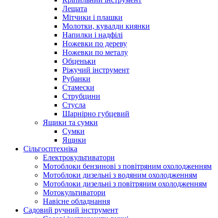
Лещата
Мітчики і плашки
Молотки, кувалди киянки
Напилки і надфілі
Ножевки по дереву
Ножевки по металу
Обценьки
Ріжучий інструмент
Рубанки
Стамески
Струбцини
Стусла
Шарнірно губцевий
Ящики та сумки
Сумки
Ящики
Сільгосптехніка
Електрокультиватори
Мотоблоки бензинові з повітряним охолодженням
Мотоблоки дизельні з водяним охолодженням
Мотоблоки дизельні з повітряним охолодженням
Мотокультиватори
Навісне обладнання
Садовий ручний інструмент