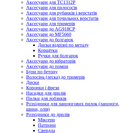
Аксесуари для TC1312P
Аксесуари для пилососів
Аксесуари для рубанків і верстатів
Аксесуари для точильних верстатів
Аксесуари для тримерів
Аксесуари до AG918CP
Аксесуари до MF5660
Аксесуари до болгарок
Диски відрізні по металу
Корщітки
Ручки для болгарок
Аксесуари до вібраторів
Аксесуари до помпи
Бури по бетону
Волосінь (леска) до тримерів
Диски
Коронки і фрези
Насадки для дрилів
Пилки для лобзиків
Розхідники для ланцюгових пилок (ланцюги,
шини, олія)
Розхідники до дрилів
Міксери
Патрони
Свердла