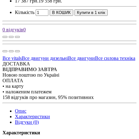
17 387 грн.
19 558 грн.
Кількість
В КОШИК
Купити в 1 клік
0 відгуків
0
Все vitals
Все двигуни дизельні
Все двигуни
Все силова техніка
ДОСТАВКА
ВІДПРАВИМО ЗАВТРА
Новою поштою по Україні
ОПЛАТА
• на карту
• наложеним платежем
158 відгуків про магазин, 95% позитивних
Опис
Характеристики
Відгуки (0)
Характеристики