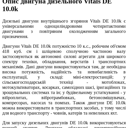
Опис двигуна дизельного Vitals DE
10.0k
Дизельні двигуни внутрішнього згоряння Vitals DE 10.0k є
універсальними одноциліндровими чотиритактними
двигунами з повітряним охолодженням загального
призначення.
Двигуни Vitals DE 10.0k потужністю 10 к.с., робочим об'ємом
418 куб. см і шліцевою сполучною частиною валу
застосовуються як автономні силові агрегати для широкого
спектру техніки, обладнання, верстатів і транспортних
механізмів. Дані двигуни використовуються там, де необхідна
висока потужність, надійність та невибагливість в
експлуатації, у складі: міні-електростанцій; у
сільськогосподарській техніці - мотоблоках,
мотокультиваторах, косарках, самохідних шасі, іригаційних та
зрошувальних системах та ін; у будівельному устаткуванні - у
віброплитах, вібротрамбовках, бетонозмішувачах,
компресорах, насосах та помпах. Також двигуни DE 10.0k
можна використовувати в транспортних засобах, у тому числі
для водного транспорту - човнів, катерів та невеликих яхт.
Для запуску дизельних двигунів DE 10.0k використовуються
ручний стартер. Двигуни обладнані декомпресійним