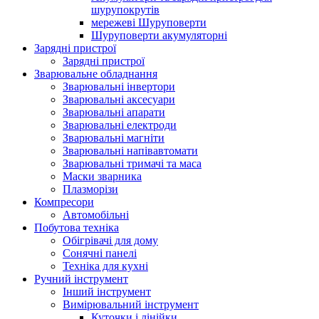
шурупокрутів
мережеві Шуруповерти
Шуруповерти акумуляторні
Зарядні пристрої
Зарядні пристрої
Зварювальне обладнання
Зварювальні інвертори
Зварювальні аксесуари
Зварювальні апарати
Зварювальні електроди
Зварювальні магніти
Зварювальні напівавтомати
Зварювальні тримачі та маса
Маски зварника
Плазморізи
Компресори
Автомобільні
Побутова техніка
Обігрівачі для дому
Сонячні панелі
Техніка для кухні
Ручний інструмент
Інший інструмент
Вимірювальний інструмент
Куточки і лінійки