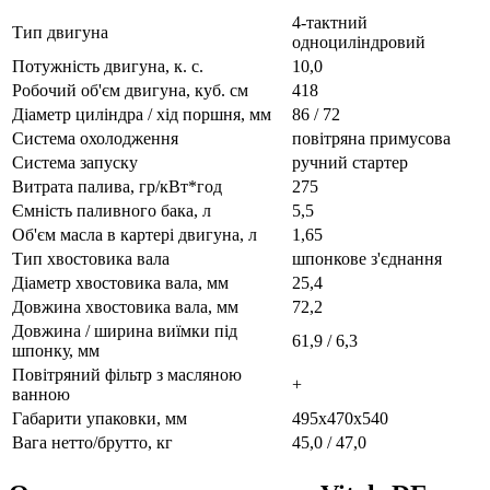
4-тактний
Тип двигуна
одноциліндровий
Потужність двигуна, к. с.
10,0
Робочий об'єм двигуна, куб. см
418
Діаметр циліндра / хід поршня, мм
86 / 72
Система охолодження
повітряна примусова
Система запуску
ручний стартер
Витрата палива, гр/кВт*год
275
Ємність паливного бака, л
5,5
Об'єм масла в картері двигуна, л
1,65
Тип хвостовика вала
шпонкове з'єднання
Діаметр хвостовика вала, мм
25,4
Довжина хвостовика вала, мм
72,2
Довжина / ширина виїмки під
61,9 / 6,3
шпонку, мм
Повітряний фільтр з масляною
+
ванною
Габарити упаковки, мм
495х470х540
Вага нетто/брутто, кг
45,0 / 47,0