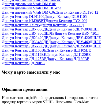
Двигун дизельний Vitals DM 6.0k
Двигун дизельний Vitals DM 10.5kne
Двигун дизельний Vitals DM 6.0s
Двигун Кентавр DL190-12
Двигун Кентавр DLH1100
Двигун Кентавр DLH1105
Двигун Кентавр KM385BT
Двигун Кентавр TY2100I
Двигун Кентавр TY295
Двигун Кентавр ДВУ-300Д
Двигун Кентавр ДВУ-300ДЕ
Двигун Кентавр ДВУ-300ДШЛ
Двигун Кентавр ДВУ-300ДШЛЕ
Двигун Кентавр ДВУ-420Д
Двигун Кентавр ДВУ-420ДЕ
Двигун Кентавр ДВУ-420ДШЛЕ
Двигун Кентавр ДВУ-460ДЕ
Двигун Кентавр ДВУ-460ДШЛЕ
Двигун Кентавр ДВУ-500ДЕ
Двигун Кентавр ДВУ-500ДШЛЕ
Двигун Кентавр ДД1100ВЕ
Двигун Кентавр ДД1105ВЕ
Двигун Кентавр ДД1115ВЕ
Двигун Кентавр ДД1120ВЕ
Двигун Кентавр ДД1125ВЕ
Двигун Кентавр ДД180ВЕ
Двигун Кентавр ДД190ВЕ
Чому варто замовляти у нас
Офіційний представник
Наш магазин - офіційний представник і авторизована точка
продажу торгових марок STIHL, Husqvarna, Oleo-Mac,