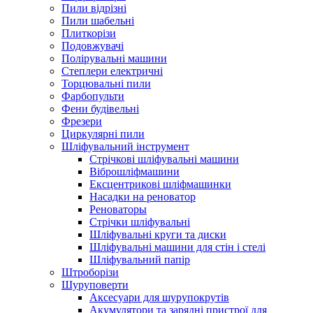
Пили відрізні
Пили шабельні
Плиткорізи
Подовжувачі
Полірувальні машини
Степлери електричні
Торцювальні пили
Фарбопульти
Фени будівельні
Фрезери
Циркулярні пили
Шліфувальний інструмент
Cтрічкові шліфувальні машини
Віброшліфмашини
Ексцентрикові шліфмашинки
Насадки на реноватор
Реноваторы
Стрічки шліфувальні
Шліфувальні круги та диски
Шліфувальні машини для стін і стелі
Шліфувальний папір
Штроборізи
Шуруповерти
Аксесуари для шурупокрутів
Акумулятори та зарядні пристрої для