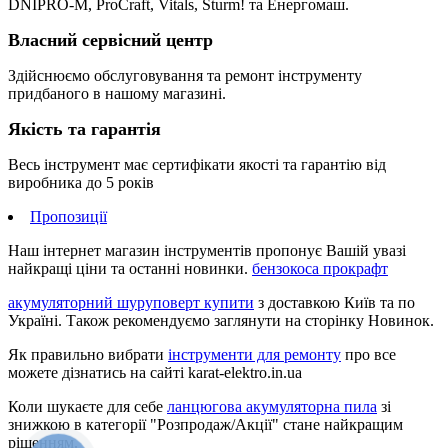
DNIPRO-M, ProCraft, Vitals, Sturm! та Енергомаш.
Власний сервісний центр
Здійснюємо обслуговування та ремонт інструменту
придбаного в нашому магазині.
Якість та гарантія
Весь інструмент має сертифікати якості та гарантію від
виробника до 5 років
Пропозиції
Наш інтернет магазин інструментів пропонує Вашій увазі
найкращі ціни та останні новинки.
бензокоса прокрафт
акумуляторний шуруповерт купити
з доставкою Київ та по
Україні. Також рекомендуємо заглянути на сторінку Новинок.
Як правильно вибрати
інструменти для ремонту
про все
можете дізнатись на сайті karat-elektro.in.ua
Коли шукаєте для себе
ланцюгова акумуляторна пила
зі
знижкою в категорії "Розпродаж/Акції" стане найкращим
рішенням.