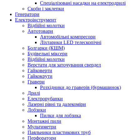
Спеціалізовані насадки на електродрилі
Скоби і заклепки
Генератори
Електроінструмент
Bідбійні молотки
Автотовари
Автомобільні компресори
Ліхтарики LED телескопічні
Болгарки (КШМ)
Будівельні міксери
Відбійні молотки
Верстати для заточування свердел
Гайковерти
Гайкокрути
Гравери
Розхідники до граверів (бурмашинок)
Дрилі
Електрорубанки
Лазерні рівні та далекоміри
Лобзики
Пилки для лобзика
Монтажні пили
Мультиметри
Паяльники пластикових труб
Перфоратори