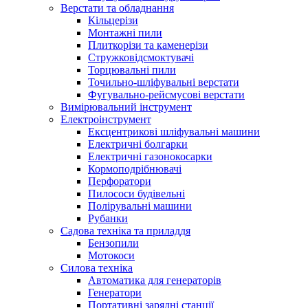
Верстати та обладнання
Кільцерізи
Монтажні пили
Плиткорізи та каменерізи
Стружковідсмоктувачі
Торцювальні пили
Точильно-шліфувальні верстати
Фугувально-рейсмусові верстати
Вимірювальний інструмент
Електроінструмент
Ексцентрикові шліфувальні машини
Електричні болгарки
Електричні газонокосарки
Кормоподрібнювачі
Перфоратори
Пилососи будівельні
Полірувальні машини
Рубанки
Садова техніка та приладдя
Бензопили
Мотокоси
Силова техніка
Автоматика для генераторів
Генератори
Портативні зарядні станції