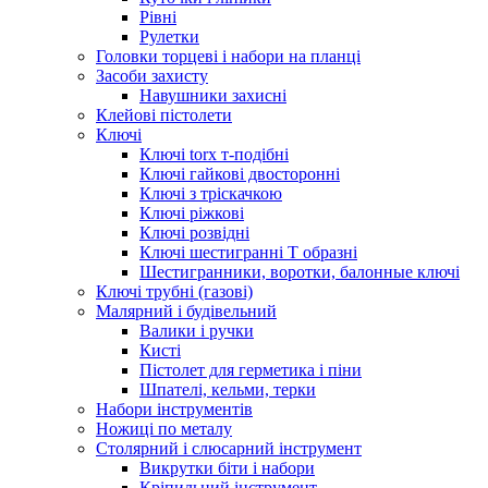
Рівні
Рулетки
Головки торцеві і набори на планці
Засоби захисту
Навушники захисні
Клейові пістолети
Ключі
Ключі torx т-подібні
Ключі гайкові двосторонні
Ключі з тріскачкою
Ключі ріжкові
Ключі розвідні
Ключі шестигранні Т образні
Шестигранники, воротки, балонные ключі
Ключі трубні (газові)
Малярний і будівельний
Валики і ручки
Кисті
Пістолет для герметика і піни
Шпателі, кельми, терки
Набори інструментів
Ножиці по металу
Столярний і слюсарний інструмент
Викрутки біти і набори
Кріпильний інструмент