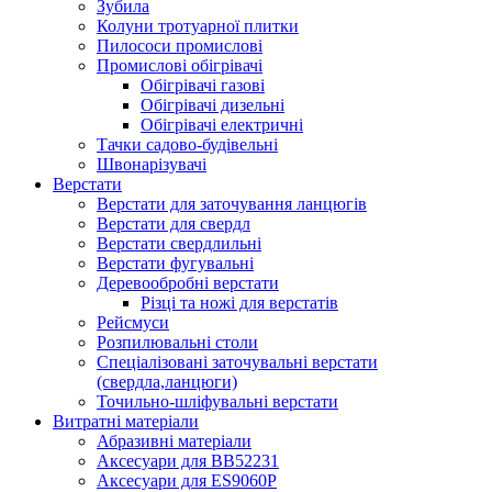
Зубила
Колуни тротуарної плитки
Пилососи промислові
Промислові обігрівачі
Обігрівачі газові
Обігрівачі дизельні
Обігрівачі електричні
Тачки садово-будівельні
Швонарізувачі
Верстати
Верстати для заточування ланцюгів
Верстати для свердл
Верстати свердлильні
Верстати фугувальні
Деревообробні верстати
Різці та ножі для верстатів
Рейсмуси
Розпилювальні столи
Спеціалізовані заточувальні верстати
(свердла,ланцюги)
Точильно-шліфувальні верстати
Витратні матеріали
Абразивні матеріали
Аксесуари для BB52231
Аксесуари для ES9060P