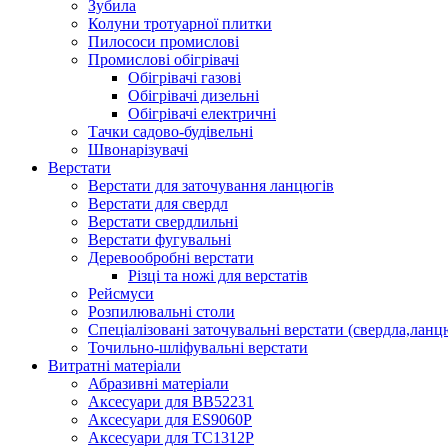
Зубила
Колуни тротуарної плитки
Пилососи промислові
Промислові обігрівачі
Обігрівачі газові
Обігрівачі дизельні
Обігрівачі електричні
Тачки садово-будівельні
Швонарізувачі
Верстати
Верстати для заточування ланцюгів
Верстати для свердл
Верстати свердлильні
Верстати фугувальні
Деревообробні верстати
Різці та ножі для верстатів
Рейсмуси
Розпилювальні столи
Спеціалізовані заточувальні верстати (свердла,ланц
Точильно-шліфувальні верстати
Витратні матеріали
Абразивні матеріали
Аксесуари для BB52231
Аксесуари для ES9060P
Аксесуари для TC1312P