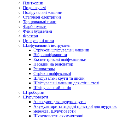
Плиткорізи
Подовжувачі
Полірувальні машини
Степлери електричні
Торцювальні пили
Фарбопульти
Фени будівельні
Фрезери
Циркулярні пили
Шліфувальний інструмент
Cтрічкові шліфувальні машини
Віброшліфмашини
Ексцентрикові шліфмашинки
Насадки на реноватор
Реноваторы
Стрічки шліфувальні
Шліфувальні круги та диски
Шліфувальні машини для стін і стелі
Шліфувальний папір
Штроборізи
Шуруповерти
Аксесуари для шурупокрутів
Акумулятори та зарядні пристрої для шурупок
мережеві Шуруповерти
Шуруповерти акумуляторні