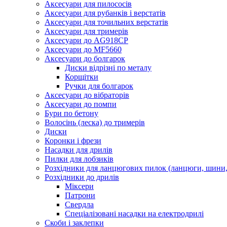
Аксесуари для пилососів
Аксесуари для рубанків і верстатів
Аксесуари для точильних верстатів
Аксесуари для тримерів
Аксесуари до AG918CP
Аксесуари до MF5660
Аксесуари до болгарок
Диски відрізні по металу
Корщітки
Ручки для болгарок
Аксесуари до вібраторів
Аксесуари до помпи
Бури по бетону
Волосінь (леска) до тримерів
Диски
Коронки і фрези
Насадки для дрилів
Пилки для лобзиків
Розхідники для ланцюгових пилок (ланцюги, шини, 
Розхідники до дрилів
Міксери
Патрони
Свердла
Спеціалізовані насадки на електродрилі
Скоби і заклепки