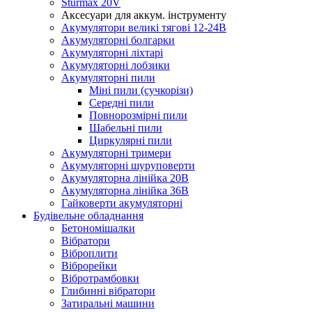
Sturmax 20V
Аксесуари для аккум. інструменту
Акумулятори великі тягові 12-24В
Акумуляторні болгарки
Акумуляторні ліхтарі
Акумуляторні лобзики
Акумуляторні пили
Міні пили (сучкорізи)
Середні пили
Повнорозмірні пили
Шабельні пили
Циркулярні пили
Акумуляторні тримери
Акумуляторні шуруповерти
Акумуляторна лінійка 20В
Акумуляторна лінійка 36В
Гайковерти акумуляторні
Будівельне обладнання
Бетономішалки
Вібратори
Віброплити
Віброрейки
Вібротрамбовки
Глибинні вібратори
Затиральні машини