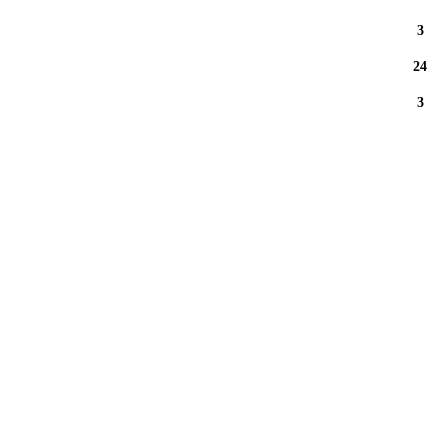
3
24
3