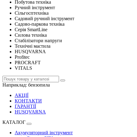
Побутова техніка
Ручний інструмент
Сільгосптехніка
Садовий ручний інструмент
Садово-паркова техніка
Серія SmartLine
Силова техніка
Стабілізатори напруги
Технічні мастила
HUSQVARNA
Profitec
PROCRAFT
VITALS
Наприклад:
бензопила
АКЦІЇ
КОНТАКТИ
ГАРАНТІЇ
HUSQVARNA
КАТАЛОГ
Акумуляторний інструмент