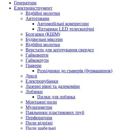
Генератори
Електроінструмент
Bідбійні молотки
Автотовари
Автомобільні компресори
Ліхтарики LED телескопічні
Болгарки (КШМ)
Будівельні міксери
Відбійні молотки
Верстати для заточування свердел
Гайковерти
Гайкокрути
Гравери
Розхідники до граверів (бурмашинок)
Дрилі
Електрорубанки
Лазерні рівні та далекоміри
Лобзики
Пилки для лобзика
Монтажні пили
Мультиметри
Паяльники пластикових труб
Перфоратори
Пили відрізні
Пили шабельні