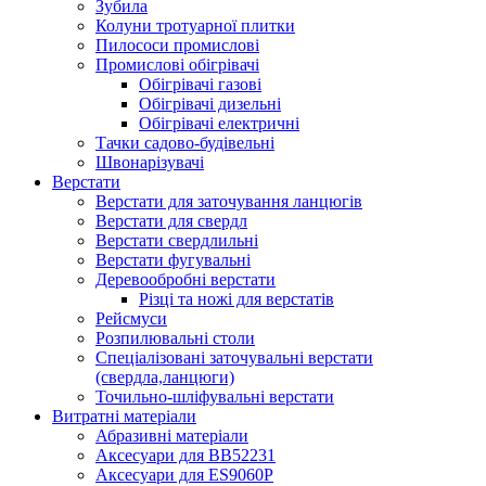
Зубила
Колуни тротуарної плитки
Пилососи промислові
Промислові обігрівачі
Обігрівачі газові
Обігрівачі дизельні
Обігрівачі електричні
Тачки садово-будівельні
Швонарізувачі
Верстати
Верстати для заточування ланцюгів
Верстати для свердл
Верстати свердлильні
Верстати фугувальні
Деревообробні верстати
Різці та ножі для верстатів
Рейсмуси
Розпилювальні столи
Спеціалізовані заточувальні верстати
(свердла,ланцюги)
Точильно-шліфувальні верстати
Витратні матеріали
Абразивні матеріали
Аксесуари для BB52231
Аксесуари для ES9060P