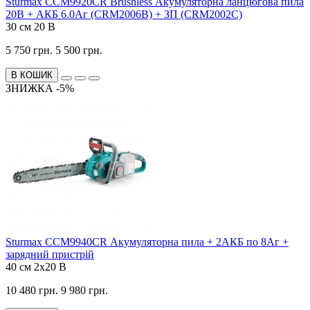
Sturmax CCM9920CR Brushless Акумуляторна ланцюгова пила
20В + АКБ 6.0Аг (CRM2006B) + ЗП (CRM2002С)
30 см
20 В
5 750 грн.
5 500 грн.
В КОШИК
ЗНИЖКА -5%
Sturmax CCM9940CR Акумуляторна пила + 2АКБ по 8Аг +
зарядний пристрій
40 см
2x20 В
10 480 грн.
9 980 грн.