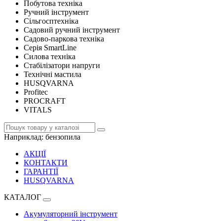
Побутова техніка
Ручний інструмент
Сільгосптехніка
Садовий ручний інструмент
Садово-паркова техніка
Серія SmartLine
Силова техніка
Стабілізатори напруги
Технічні мастила
HUSQVARNA
Profitec
PROCRAFT
VITALS
Наприклад:
бензопила
АКЦІЇ
КОНТАКТИ
ГАРАНТІЇ
HUSQVARNA
КАТАЛОГ
Акумуляторний інструмент