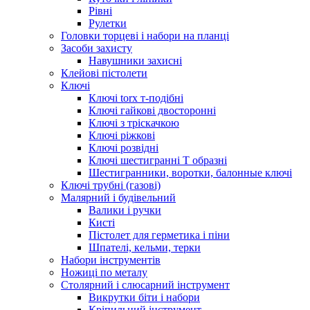
Рівні
Рулетки
Головки торцеві і набори на планці
Засоби захисту
Навушники захисні
Клейові пістолети
Ключі
Ключі torx т-подібні
Ключі гайкові двосторонні
Ключі з тріскачкою
Ключі ріжкові
Ключі розвідні
Ключі шестигранні Т образні
Шестигранники, воротки, балонные ключі
Ключі трубні (газові)
Малярний і будівельний
Валики і ручки
Кисті
Пістолет для герметика і піни
Шпателі, кельми, терки
Набори інструментів
Ножиці по металу
Столярний і слюсарний інструмент
Викрутки біти і набори
Кріпильний інструмент