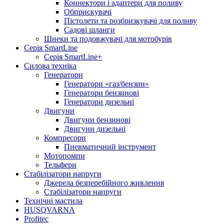
Коннектори і адаптери для поливу
Обприскувачі
Пістолети та розбризкувачі для поливу
Садові шланги
Шнеки та подовжувачі для мотобурів
Серія SmartLine
Серія SmartLine+
Силова техніка
Генератори
Генератори «газ/бензин»
Генератори бензинові
Генератори дизельні
Двигуни
Двигуни бензинові
Двигуни дизельні
Компресори
Пневматичний інструмент
Мотопомпи
Тельфери
Стабілізатори напруги
Джерела безперебійного живлення
Стабілізатори напруги
Технічні мастила
HUSQVARNA
Profitec