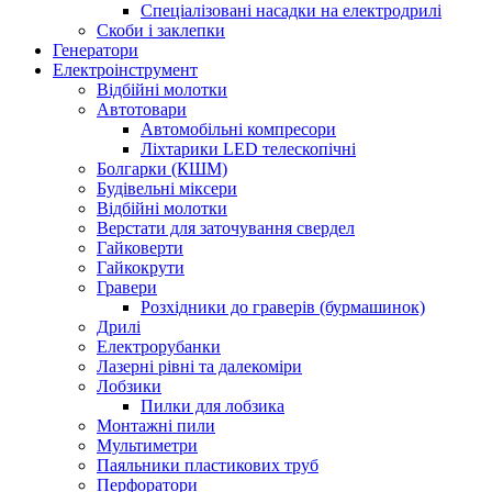
Спеціалізовані насадки на електродрилі
Скоби і заклепки
Генератори
Електроінструмент
Bідбійні молотки
Автотовари
Автомобільні компресори
Ліхтарики LED телескопічні
Болгарки (КШМ)
Будівельні міксери
Відбійні молотки
Верстати для заточування свердел
Гайковерти
Гайкокрути
Гравери
Розхідники до граверів (бурмашинок)
Дрилі
Електрорубанки
Лазерні рівні та далекоміри
Лобзики
Пилки для лобзика
Монтажні пили
Мультиметри
Паяльники пластикових труб
Перфоратори