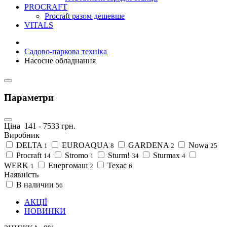
PROCRAFT
Procraft разом дешевше
VITALS
Садово-паркова техніка
Насосне обладнання
Параметри
Ціна
141
-
7533
грн.
Виробник
DELTA
EUROAQUA
GARDENA
Nowa
1
8
2
25
Procraft
Stromo
Sturm!
Sturmax
14
1
34
4
WERK
Енергомаш
Техас
1
2
6
Наявність
В наличии
56
АКЦІЇ
НОВИНКИ