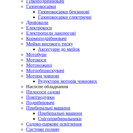
Гілкоподрібнювачі
Газонокосарки
Газонокосарки бензинові
Газонокосарки електричні
Дровоколи
Електрокоси
Електропили ланцюгові
Кормоподрібнювачі
Мийки високого тиску
Аксесуари до мийок
Мотобури
Мотокоси
Мотоножиці
Мотообприскувачі
Мотори човнові
Редуктори моторів човнових
Насосне обладнання
Пилососи садові
Повітродувки
Подрібнювачі
Прибиральні машини
Прибиральні машини
Снігоприбиральники
Садово-паркове освітлення
Системи поливу