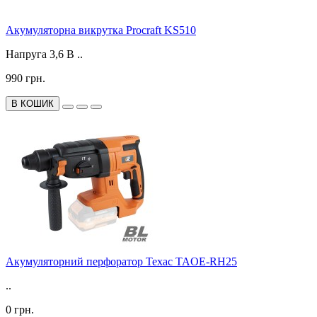
Акумуляторна викрутка Procraft KS510
Напруга 3,6 В ..
990 грн.
В КОШИК
Акумуляторний перфоратор Техас TAOE-RH25
..
0 грн.