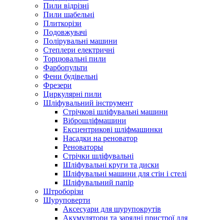
Пили відрізні
Пили шабельні
Плиткорізи
Подовжувачі
Полірувальні машини
Степлери електричні
Торцювальні пили
Фарбопульти
Фени будівельні
Фрезери
Циркулярні пили
Шліфувальний інструмент
Cтрічкові шліфувальні машини
Віброшліфмашини
Ексцентрикові шліфмашинки
Насадки на реноватор
Реноваторы
Стрічки шліфувальні
Шліфувальні круги та диски
Шліфувальні машини для стін і стелі
Шліфувальний папір
Штроборізи
Шуруповерти
Аксесуари для шурупокрутів
Акумулятори та зарядні пристрої для