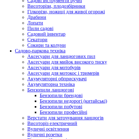
Cадові інструменти ручні
Висоторізи, плодозбірники
Гілкорізи, ножиці для живої огорожі
Драбини
Лопати
Пили садові
Садовий інвентар
Секатори
Сокири та колуни
Садово-паркова техніка
Аксесуари для ланцюгових пил
Аксесуари для мийок високого тиску
Аксесуари для мотобурів
Аксесуари для мотокос і тримерів
Акумуляторні обприскувачі
Акумуляторна техніка
Бензопили ланцюгові
Бензопили брендові
Бензопили недорогі (китайські)
Бензопили побутові
Бензопили професійні
Верстати для заточування ланцюгів
Висоторіз електричний
Вуличні освітлення
Вуличні розетки