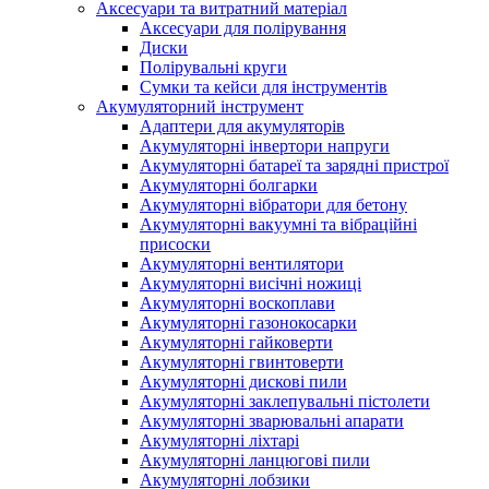
Аксесуари та витратний матеріал
Аксесуари для полірування
Диски
Полірувальні круги
Сумки та кейси для інструментів
Акумуляторний інструмент
Адаптери для акумуляторів
Акумуляторні інвертори напруги
Акумуляторні батареї та зарядні пристрої
Акумуляторні болгарки
Акумуляторні вібратори для бетону
Акумуляторні вакуумні та вібраційні
присоски
Акумуляторні вентилятори
Акумуляторні висічні ножиці
Акумуляторні воскоплави
Акумуляторні газонокосарки
Акумуляторні гайковерти
Акумуляторні гвинтоверти
Акумуляторні дискові пили
Акумуляторні заклепувальні пістолети
Акумуляторні зварювальні апарати
Акумуляторні ліхтарі
Акумуляторні ланцюгові пили
Акумуляторні лобзики