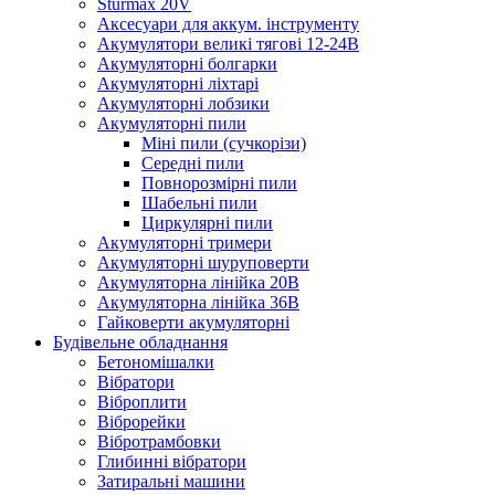
Sturmax 20V
Аксесуари для аккум. інструменту
Акумулятори великі тягові 12-24В
Акумуляторні болгарки
Акумуляторні ліхтарі
Акумуляторні лобзики
Акумуляторні пили
Міні пили (сучкорізи)
Середні пили
Повнорозмірні пили
Шабельні пили
Циркулярні пили
Акумуляторні тримери
Акумуляторні шуруповерти
Акумуляторна лінійка 20В
Акумуляторна лінійка 36В
Гайковерти акумуляторні
Будівельне обладнання
Бетономішалки
Вібратори
Віброплити
Віброрейки
Вібротрамбовки
Глибинні вібратори
Затиральні машини