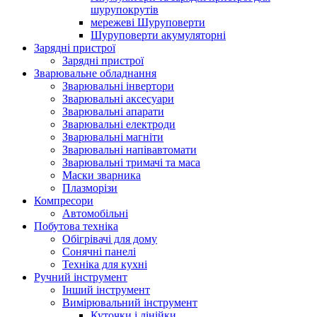
шурупокрутів
мережеві Шуруповерти
Шуруповерти акумуляторні
Зарядні пристрої
Зарядні пристрої
Зварювальне обладнання
Зварювальні інвертори
Зварювальні аксесуари
Зварювальні апарати
Зварювальні електроди
Зварювальні магніти
Зварювальні напівавтомати
Зварювальні тримачі та маса
Маски зварника
Плазморізи
Компресори
Автомобільні
Побутова техніка
Обігрівачі для дому
Сонячні панелі
Техніка для кухні
Ручний інструмент
Інший інструмент
Вимірювальний інструмент
Куточки і лінійки