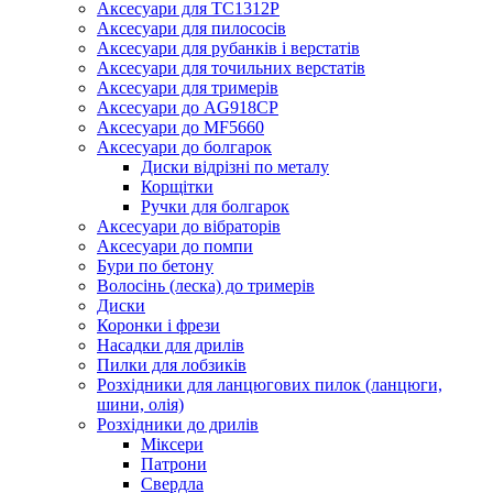
Аксесуари для TC1312P
Аксесуари для пилососів
Аксесуари для рубанків і верстатів
Аксесуари для точильних верстатів
Аксесуари для тримерів
Аксесуари до AG918CP
Аксесуари до MF5660
Аксесуари до болгарок
Диски відрізні по металу
Корщітки
Ручки для болгарок
Аксесуари до вібраторів
Аксесуари до помпи
Бури по бетону
Волосінь (леска) до тримерів
Диски
Коронки і фрези
Насадки для дрилів
Пилки для лобзиків
Розхідники для ланцюгових пилок (ланцюги,
шини, олія)
Розхідники до дрилів
Міксери
Патрони
Свердла