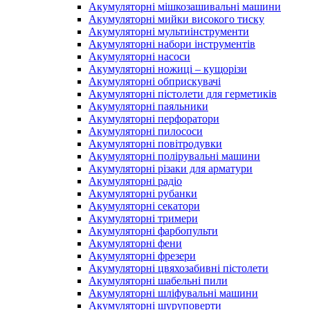
Акумуляторні мішкозашивальні машини
Акумуляторні мийки високого тиску
Акумуляторні мультиінструменти
Акумуляторні набори інструментів
Акумуляторні насоси
Акумуляторні ножиці – кущорізи
Акумуляторні обприскувачі
Акумуляторні пістолети для герметиків
Акумуляторні паяльники
Акумуляторні перфоратори
Акумуляторні пилососи
Акумуляторні повітродувки
Акумуляторні полірувальні машини
Акумуляторні різаки для арматури
Акумуляторні радіо
Акумуляторні рубанки
Акумуляторні секатори
Акумуляторні тримери
Акумуляторні фарбопульти
Акумуляторні фени
Акумуляторні фрезери
Акумуляторні цвяхозабивні пістолети
Акумуляторні шабельні пили
Акумуляторні шліфувальні машини
Акумуляторні шуруповерти