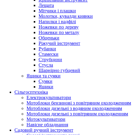
Лещата
Мітчики і плашки
Молотки, кувалди киянки
Напилки і надфілі
Ножевки по дереву
Ножевки по металу
Обценьки
Ріжучий інструмент
Рубанки
Стамески
Струбцини
Стусла
Шарнірно губцевий
Ящики та сумки
Сумки
Ящики
Сільгосптехніка
Електрокультиватори
Мотоблоки бензинові з повітряним охолодженням
Мотоблоки дизельні з водяним охолодженням
Мотоблоки дизельні з повітряним охолодженням
Мотокультиватори
Навісне обладнання
Садовий ручний інструмент