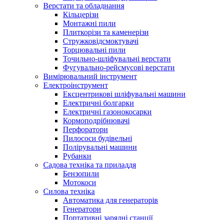
Верстати та обладнання
Кільцерізи
Монтажні пили
Плиткорізи та каменерізи
Стружковідсмоктувачі
Торцювальні пили
Точильно-шліфувальні верстати
Фугувально-рейсмусові верстати
Вимірювальний інструмент
Електроінструмент
Ексцентрикові шліфувальні машини
Електричні болгарки
Електричні газонокосарки
Кормоподрібнювачі
Перфоратори
Пилососи будівельні
Полірувальні машини
Рубанки
Садова техніка та приладдя
Бензопили
Мотокоси
Силова техніка
Автоматика для генераторів
Генератори
Портативні зарядні станції