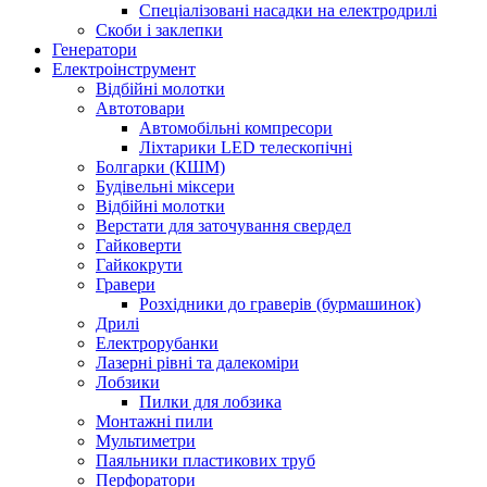
Спеціалізовані насадки на електродрилі
Скоби і заклепки
Генератори
Електроінструмент
Bідбійні молотки
Автотовари
Автомобільні компресори
Ліхтарики LED телескопічні
Болгарки (КШМ)
Будівельні міксери
Відбійні молотки
Верстати для заточування свердел
Гайковерти
Гайкокрути
Гравери
Розхідники до граверів (бурмашинок)
Дрилі
Електрорубанки
Лазерні рівні та далекоміри
Лобзики
Пилки для лобзика
Монтажні пили
Мультиметри
Паяльники пластикових труб
Перфоратори