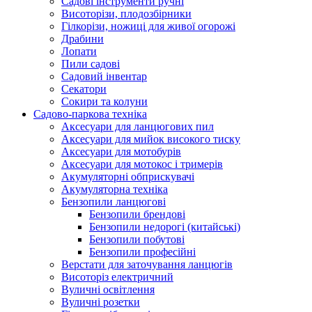
Cадові інструменти ручні
Висоторізи, плодозбірники
Гілкорізи, ножиці для живої огорожі
Драбини
Лопати
Пили садові
Садовий інвентар
Секатори
Сокири та колуни
Садово-паркова техніка
Аксесуари для ланцюгових пил
Аксесуари для мийок високого тиску
Аксесуари для мотобурів
Аксесуари для мотокос і тримерів
Акумуляторні обприскувачі
Акумуляторна техніка
Бензопили ланцюгові
Бензопили брендові
Бензопили недорогі (китайські)
Бензопили побутові
Бензопили професійні
Верстати для заточування ланцюгів
Висоторіз електричний
Вуличні освітлення
Вуличні розетки