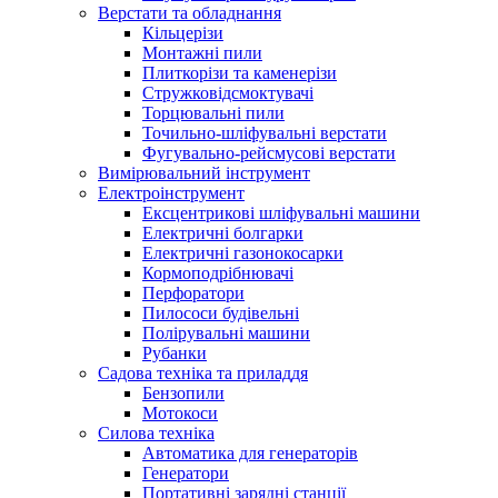
Верстати та обладнання
Кільцерізи
Монтажні пили
Плиткорізи та каменерізи
Стружковідсмоктувачі
Торцювальні пили
Точильно-шліфувальні верстати
Фугувально-рейсмусові верстати
Вимірювальний інструмент
Електроінструмент
Ексцентрикові шліфувальні машини
Електричні болгарки
Електричні газонокосарки
Кормоподрібнювачі
Перфоратори
Пилососи будівельні
Полірувальні машини
Рубанки
Садова техніка та приладдя
Бензопили
Мотокоси
Силова техніка
Автоматика для генераторів
Генератори
Портативні зарядні станції