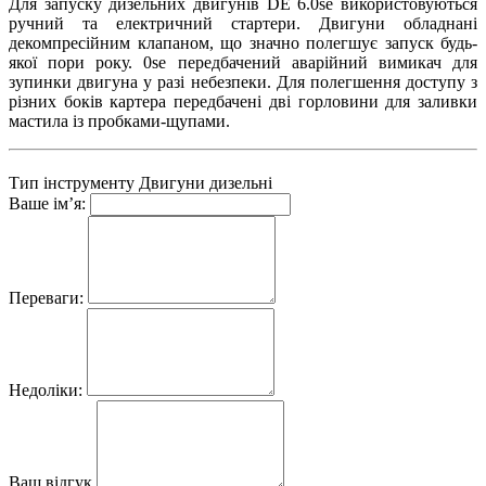
Для запуску дизельних двигунів DE 6.0se використовуються
ручний та електричний стартери. Двигуни обладнані
декомпресійним клапаном, що значно полегшує запуск будь-
якої пори року. 0se передбачений аварійний вимикач для
зупинки двигуна у разі небезпеки. Для полегшення доступу з
різних боків картера передбачені дві горловини для заливки
мастила із пробками-щупами.
Тип інструменту
Двигуни дизельні
Ваше ім’я:
Переваги:
Недоліки:
Ваш відгук