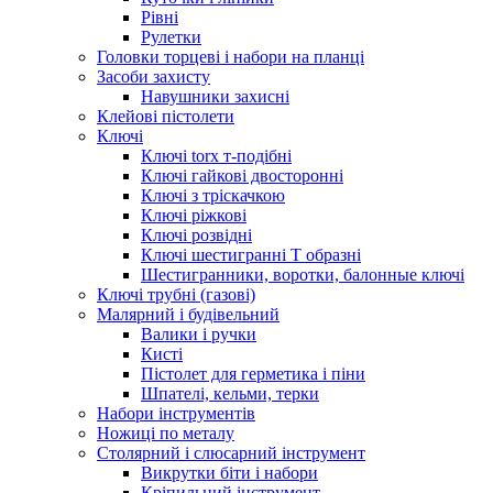
Рівні
Рулетки
Головки торцеві і набори на планці
Засоби захисту
Навушники захисні
Клейові пістолети
Ключі
Ключі torx т-подібні
Ключі гайкові двосторонні
Ключі з тріскачкою
Ключі ріжкові
Ключі розвідні
Ключі шестигранні Т образні
Шестигранники, воротки, балонные ключі
Ключі трубні (газові)
Малярний і будівельний
Валики і ручки
Кисті
Пістолет для герметика і піни
Шпателі, кельми, терки
Набори інструментів
Ножиці по металу
Столярний і слюсарний інструмент
Викрутки біти і набори
Кріпильний інструмент