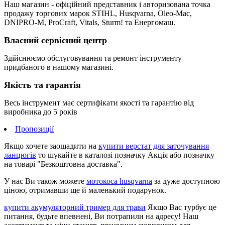
Наш магазин - офіційний представник і авторизована точка
продажу торгових марок STIHL, Husqvarna, Oleo-Mac,
DNIPRO-M, ProCraft, Vitals, Sturm! та Енергомаш.
Власний сервісний центр
Здійснюємо обслуговування та ремонт інструменту
придбаного в нашому магазині.
Якість та гарантія
Весь інструмент має сертифікати якості та гарантію від
виробника до 5 років
Пропозиції
Якщо хочете заощадити на
купити верстат для заточування
ланцюгів
то шукайте в каталозі позначку Акція або позначку
на товарі "Безкоштовна доставка".
У нас Ви також можете
мотокоса husqvarna
за дуже доступною
ціною, отримавши ще й маленький подарунок.
купити акумуляторний тример для трави
Якщо Вас турбує це
питання, будьте впевнені, Ви потрапили на адресу! Наш