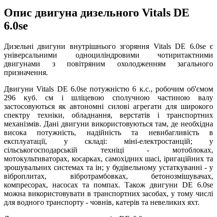
Опис двигуна дизельного Vitals DE
6.0se
Дизельні двигуни внутрішнього згоряння Vitals DE 6.0se є
універсальними одноциліндровими чотиритактними
двигунами з повітряним охолодженням загального
призначення.
Двигуни Vitals DE 6.0se потужністю 6 к.с., робочим об'ємом
296 куб. см і шліцевою сполучною частиною валу
застосовуються як автономні силові агрегати для широкого
спектру техніки, обладнання, верстатів і транспортних
механізмів. Дані двигуни використовуються там, де необхідна
висока потужність, надійність та невибагливість в
експлуатації, у складі: міні-електростанцій; у
сільськогосподарській техніці - мотоблоках,
мотокультиваторах, косарках, самохідних шасі, іригаційних та
зрошувальних системах та ін; у будівельному устаткуванні - у
віброплитах, вібротрамбовках, бетонозмішувачах,
компресорах, насосах та помпах. Також двигуни DE 6.0se
можна використовувати в транспортних засобах, у тому числі
для водного транспорту - човнів, катерів та невеликих яхт.