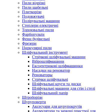
Пили відрізні
Пили шабельні
Плиткорізи
Подовжувачі
Полірувальні машини
Степлери електричні
Торцювальні пили
Фарбопульти
Фени будівельні
Фрезери
Циркулярні пили
Шліфувальний інструмент
Cтрічкові шліфувальні машини
Віброшліфмашини
Ексцентрикові шліфмашинки
Насадки на реноватор
Реноваторы
Стрічки шліфувальні
Шліфувальні круги та диски
Шліфувальні машини для стін і стелі
Шліфувальний папір
Штроборізи
Шуруповерти
Аксесуари для шурупокрутів
Акумулятори та зарядні пристрої для