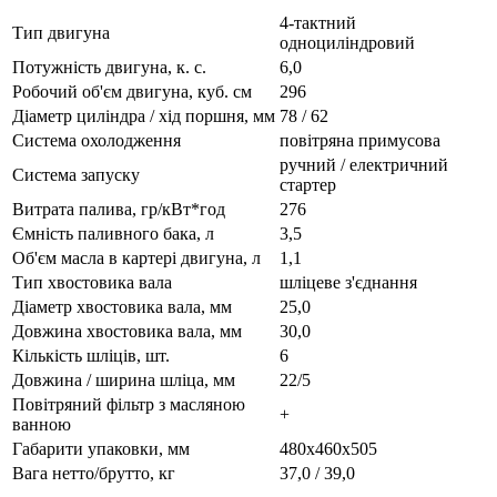
4-тактний
Тип двигуна
одноциліндровий
Потужність двигуна, к. с.
6,0
Робочий об'єм двигуна, куб. см
296
Діаметр циліндра / хід поршня, мм
78 / 62
Система охолодження
повітряна примусова
ручний / електричний
Система запуску
стартер
Витрата палива, гр/кВт*год
276
Ємність паливного бака, л
3,5
Об'єм масла в картері двигуна, л
1,1
Тип хвостовика вала
шліцеве з'єднання
Діаметр хвостовика вала, мм
25,0
Довжина хвостовика вала, мм
30,0
Кількість шліців, шт.
6
Довжина / ширина шліца, мм
22/5
Повітряний фільтр з масляною
+
ванною
Габарити упаковки, мм
480х460х505
Вага нетто/брутто, кг
37,0 / 39,0