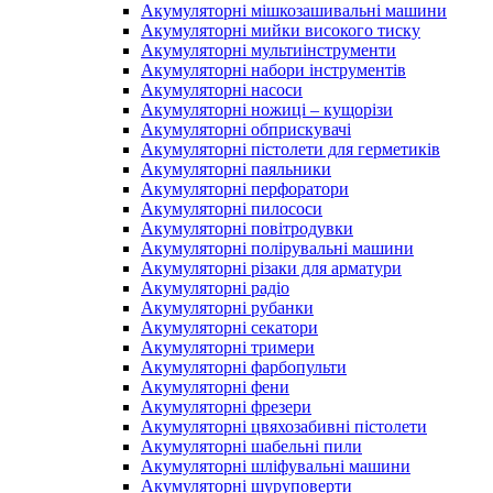
Акумуляторні мішкозашивальні машини
Акумуляторні мийки високого тиску
Акумуляторні мультиінструменти
Акумуляторні набори інструментів
Акумуляторні насоси
Акумуляторні ножиці – кущорізи
Акумуляторні обприскувачі
Акумуляторні пістолети для герметиків
Акумуляторні паяльники
Акумуляторні перфоратори
Акумуляторні пилососи
Акумуляторні повітродувки
Акумуляторні полірувальні машини
Акумуляторні різаки для арматури
Акумуляторні радіо
Акумуляторні рубанки
Акумуляторні секатори
Акумуляторні тримери
Акумуляторні фарбопульти
Акумуляторні фени
Акумуляторні фрезери
Акумуляторні цвяхозабивні пістолети
Акумуляторні шабельні пили
Акумуляторні шліфувальні машини
Акумуляторні шуруповерти