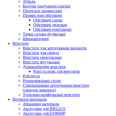
Зубила
Колуни тротуарної плитки
Пилососи промислові
Промислові обігрівачі
Обігрівачі газові
Обігрівачі дизельні
Обігрівачі електричні
Тачки садово-будівельні
Швонарізувачі
Верстати
Верстати для заточування ланцюгів
Верстати для свердл
Верстати свердлильні
Верстати фугувальні
Деревообробні верстати
Різці та ножі для верстатів
Рейсмуси
Розпилювальні столи
Спеціалізовані заточувальні верстати
(свердла,ланцюги)
Точильно-шліфувальні верстати
Витратні матеріали
Абразивні матеріали
Аксесуари для BB52231
Аксесуари для ES9060P