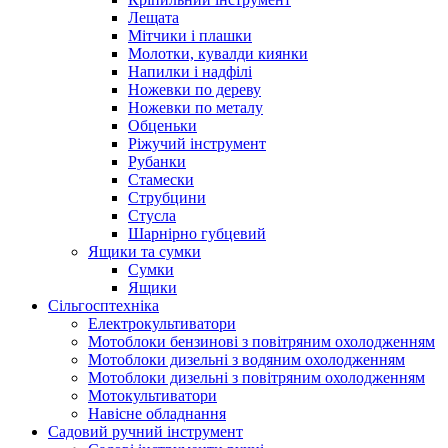
Лещата
Мітчики і плашки
Молотки, кувалди киянки
Напилки і надфілі
Ножевки по дереву
Ножевки по металу
Обценьки
Ріжучий інструмент
Рубанки
Стамески
Струбцини
Стусла
Шарнірно губцевий
Ящики та сумки
Сумки
Ящики
Сільгосптехніка
Електрокультиватори
Мотоблоки бензинові з повітряним охолодженням
Мотоблоки дизельні з водяним охолодженням
Мотоблоки дизельні з повітряним охолодженням
Мотокультиватори
Навісне обладнання
Садовий ручний інструмент