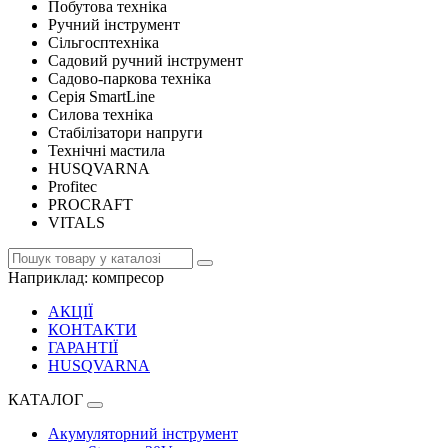
Побутова техніка
Ручний інструмент
Сільгосптехніка
Садовий ручний інструмент
Садово-паркова техніка
Серія SmartLine
Силова техніка
Стабілізатори напруги
Технічні мастила
HUSQVARNA
Profitec
PROCRAFT
VITALS
Наприклад:
компресор
АКЦІЇ
КОНТАКТИ
ГАРАНТІЇ
HUSQVARNA
КАТАЛОГ
Акумуляторний інструмент