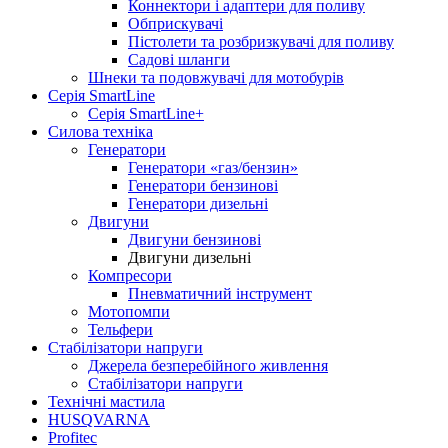
Коннектори і адаптери для поливу
Обприскувачі
Пістолети та розбризкувачі для поливу
Садові шланги
Шнеки та подовжувачі для мотобурів
Серія SmartLine
Серія SmartLine+
Силова техніка
Генератори
Генератори «газ/бензин»
Генератори бензинові
Генератори дизельні
Двигуни
Двигуни бензинові
Двигуни дизельні
Компресори
Пневматичний інструмент
Мотопомпи
Тельфери
Стабілізатори напруги
Джерела безперебійного живлення
Стабілізатори напруги
Технічні мастила
HUSQVARNA
Profitec