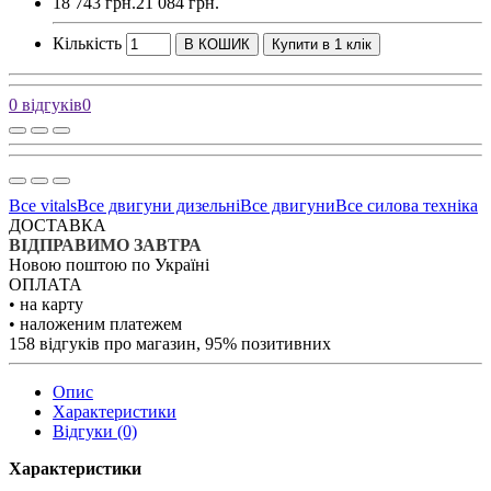
18 743 грн.
21 084 грн.
Кількість
В КОШИК
Купити в 1 клік
0 відгуків
0
Все vitals
Все двигуни дизельні
Все двигуни
Все силова техніка
ДОСТАВКА
ВІДПРАВИМО ЗАВТРА
Новою поштою по Україні
ОПЛАТА
• на карту
• наложеним платежем
158 відгуків про магазин, 95% позитивних
Опис
Характеристики
Відгуки (0)
Характеристики