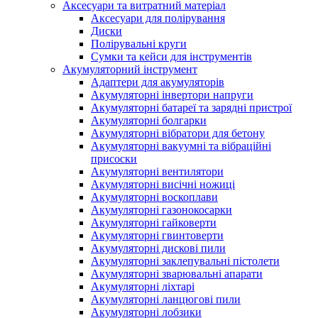
Аксесуари та витратний матеріал
Аксесуари для полірування
Диски
Полірувальні круги
Сумки та кейси для інструментів
Акумуляторний інструмент
Адаптери для акумуляторів
Акумуляторні інвертори напруги
Акумуляторні батареї та зарядні пристрої
Акумуляторні болгарки
Акумуляторні вібратори для бетону
Акумуляторні вакуумні та вібраційні
присоски
Акумуляторні вентилятори
Акумуляторні висічні ножиці
Акумуляторні воскоплави
Акумуляторні газонокосарки
Акумуляторні гайковерти
Акумуляторні гвинтоверти
Акумуляторні дискові пили
Акумуляторні заклепувальні пістолети
Акумуляторні зварювальні апарати
Акумуляторні ліхтарі
Акумуляторні ланцюгові пили
Акумуляторні лобзики