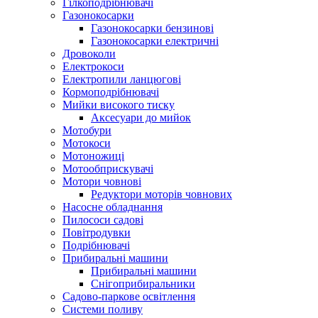
Гілкоподрібнювачі
Газонокосарки
Газонокосарки бензинові
Газонокосарки електричні
Дровоколи
Електрокоси
Електропили ланцюгові
Кормоподрібнювачі
Мийки високого тиску
Аксесуари до мийок
Мотобури
Мотокоси
Мотоножиці
Мотообприскувачі
Мотори човнові
Редуктори моторів човнових
Насосне обладнання
Пилососи садові
Повітродувки
Подрібнювачі
Прибиральні машини
Прибиральні машини
Снігоприбиральники
Садово-паркове освітлення
Системи поливу