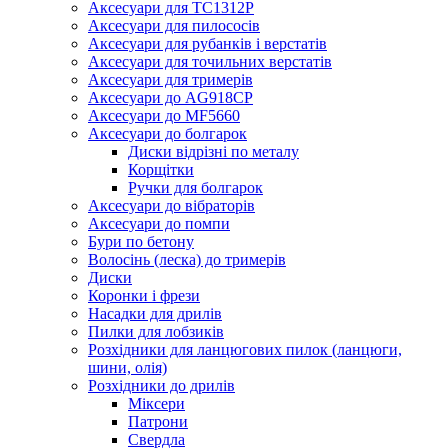
Аксесуари для TC1312P
Аксесуари для пилососів
Аксесуари для рубанків і верстатів
Аксесуари для точильних верстатів
Аксесуари для тримерів
Аксесуари до AG918CP
Аксесуари до MF5660
Аксесуари до болгарок
Диски відрізні по металу
Корщітки
Ручки для болгарок
Аксесуари до вібраторів
Аксесуари до помпи
Бури по бетону
Волосінь (леска) до тримерів
Диски
Коронки і фрези
Насадки для дрилів
Пилки для лобзиків
Розхідники для ланцюгових пилок (ланцюги,
шини, олія)
Розхідники до дрилів
Міксери
Патрони
Свердла