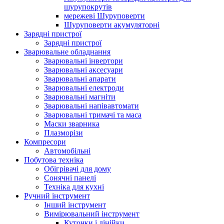
шурупокрутів
мережеві Шуруповерти
Шуруповерти акумуляторні
Зарядні пристрої
Зарядні пристрої
Зварювальне обладнання
Зварювальні інвертори
Зварювальні аксесуари
Зварювальні апарати
Зварювальні електроди
Зварювальні магніти
Зварювальні напівавтомати
Зварювальні тримачі та маса
Маски зварника
Плазморізи
Компресори
Автомобільні
Побутова техніка
Обігрівачі для дому
Сонячні панелі
Техніка для кухні
Ручний інструмент
Інший інструмент
Вимірювальний інструмент
Куточки і лінійки