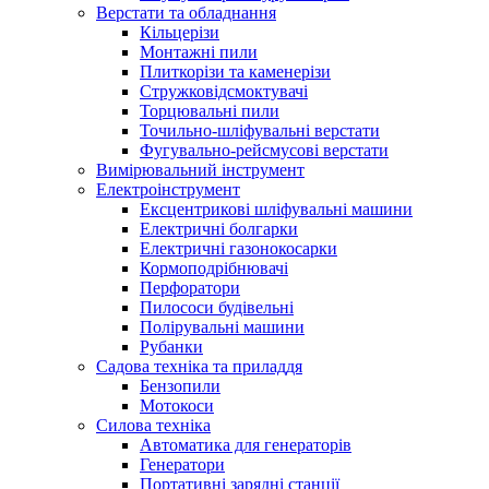
Верстати та обладнання
Кільцерізи
Монтажні пили
Плиткорізи та каменерізи
Стружковідсмоктувачі
Торцювальні пили
Точильно-шліфувальні верстати
Фугувально-рейсмусові верстати
Вимірювальний інструмент
Електроінструмент
Ексцентрикові шліфувальні машини
Електричні болгарки
Електричні газонокосарки
Кормоподрібнювачі
Перфоратори
Пилососи будівельні
Полірувальні машини
Рубанки
Садова техніка та приладдя
Бензопили
Мотокоси
Силова техніка
Автоматика для генераторів
Генератори
Портативні зарядні станції