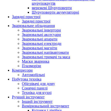
шурупокрутів
мережеві Шуруповерти
Шуруповерти акумуляторні
Зарядні пристрої
Зарядні пристрої
Зварювальне обладнання
Зварювальні інвертори
Зварювальні аксесуари
Зварювальні апарати
Зварювальні електроди
Зварювальні магніти
Зварювальні напівавтомати
Зварювальні тримачі та маса
Маски зварника
Плазморізи
Компресори
Автомобільні
Побутова техніка
Обігрівачі для дому
Сонячні панелі
Техніка для кухні
Ручний інструмент
Інший інструмент
Вимірювальний інструмент
Куточки і лінійки