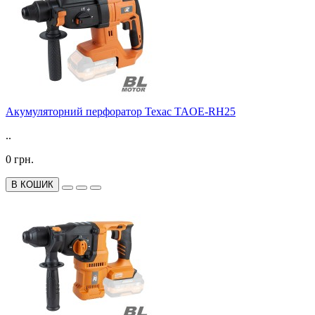
Акумуляторний перфоратор Техас TAOE-RH25
..
0 грн.
В КОШИК