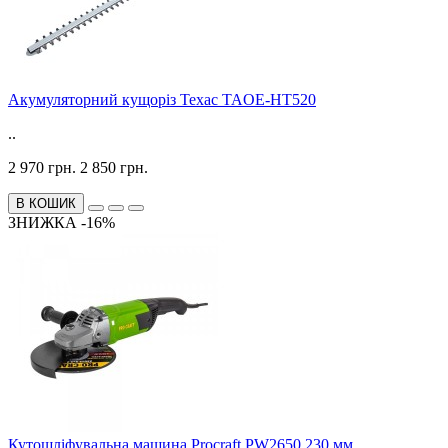
Акумуляторний кущоріз Техас TAOE-HT520
..
2 970 грн.
2 850 грн.
В КОШИК
ЗНИЖКА -16%
Кутошліфувальна машина Procraft PW2650 230 мм