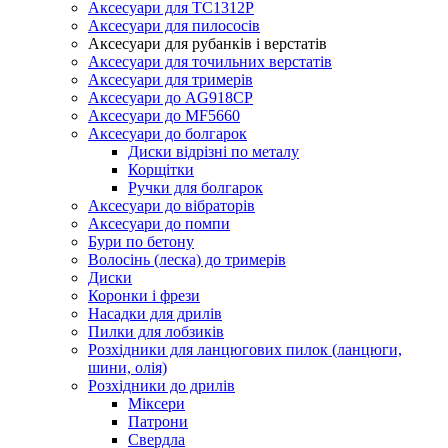
Аксесуари для TC1312P
Аксесуари для пилососів
Аксесуари для рубанків і верстатів
Аксесуари для точильних верстатів
Аксесуари для тримерів
Аксесуари до AG918CP
Аксесуари до MF5660
Аксесуари до болгарок
Диски відрізні по металу
Корщітки
Ручки для болгарок
Аксесуари до вібраторів
Аксесуари до помпи
Бури по бетону
Волосінь (леска) до тримерів
Диски
Коронки і фрези
Насадки для дрилів
Пилки для лобзиків
Розхідники для ланцюгових пилок (ланцюги,
шини, олія)
Розхідники до дрилів
Міксери
Патрони
Свердла