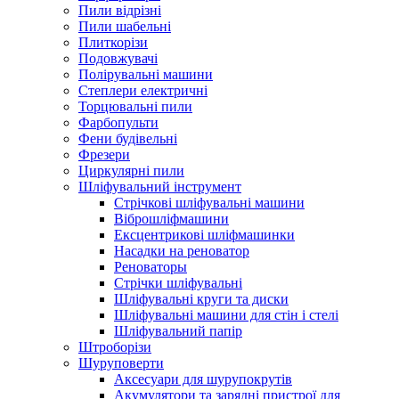
Пили відрізні
Пили шабельні
Плиткорізи
Подовжувачі
Полірувальні машини
Степлери електричні
Торцювальні пили
Фарбопульти
Фени будівельні
Фрезери
Циркулярні пили
Шліфувальний інструмент
Cтрічкові шліфувальні машини
Віброшліфмашини
Ексцентрикові шліфмашинки
Насадки на реноватор
Реноваторы
Стрічки шліфувальні
Шліфувальні круги та диски
Шліфувальні машини для стін і стелі
Шліфувальний папір
Штроборізи
Шуруповерти
Аксесуари для шурупокрутів
Акумулятори та зарядні пристрої для