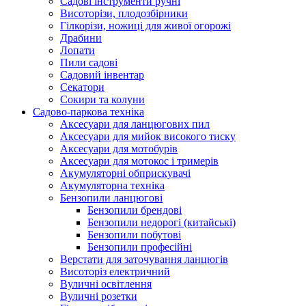
Cадові інструменти ручні
Висоторізи, плодозбірники
Гілкорізи, ножиці для живої огорожі
Драбини
Лопати
Пили садові
Садовий інвентар
Секатори
Сокири та колуни
Садово-паркова техніка
Аксесуари для ланцюгових пил
Аксесуари для мийок високого тиску
Аксесуари для мотобурів
Аксесуари для мотокос і тримерів
Акумуляторні обприскувачі
Акумуляторна техніка
Бензопили ланцюгові
Бензопили брендові
Бензопили недорогі (китайські)
Бензопили побутові
Бензопили професійні
Верстати для заточування ланцюгів
Висоторіз електричний
Вуличні освітлення
Вуличні розетки