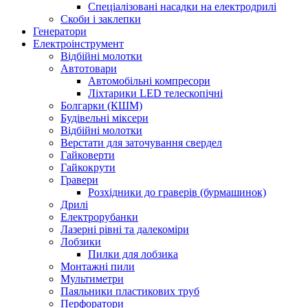
Спеціалізовані насадки на електродрилі
Скоби і заклепки
Генератори
Електроінструмент
Bідбійні молотки
Автотовари
Автомобільні компресори
Ліхтарики LED телескопічні
Болгарки (КШМ)
Будівельні міксери
Відбійні молотки
Верстати для заточування свердел
Гайковерти
Гайкокрути
Гравери
Розхідники до граверів (бурмашинок)
Дрилі
Електрорубанки
Лазерні рівні та далекоміри
Лобзики
Пилки для лобзика
Монтажні пили
Мультиметри
Паяльники пластикових труб
Перфоратори