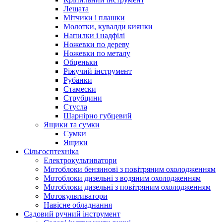
Лещата
Мітчики і плашки
Молотки, кувалди киянки
Напилки і надфілі
Ножевки по дереву
Ножевки по металу
Обценьки
Ріжучий інструмент
Рубанки
Стамески
Струбцини
Стусла
Шарнірно губцевий
Ящики та сумки
Сумки
Ящики
Сільгосптехніка
Електрокультиватори
Мотоблоки бензинові з повітряним охолодженням
Мотоблоки дизельні з водяним охолодженням
Мотоблоки дизельні з повітряним охолодженням
Мотокультиватори
Навісне обладнання
Садовий ручний інструмент