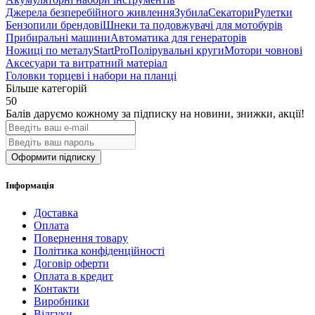
Джерела безперебійного живлення
Зубила
Секатори
Рулетки
Бензопили брендові
Шнеки та подовжувачі для мотобурів
Прибиральні машини
Автоматика для генераторів
Ножиці по металу
StartPro
Полірувальні круги
Мотори човнові
Аксесуари та витратний матеріал
Головки торцеві і набори на планці
Більше категорій
50
Балів даруємо кожному за підписку на новини
, знижки, акції
!
Оформити підписку
Інформація
Доставка
Оплата
Повернення товару
Політика конфіденційності
Договір оферти
Оплата в кредит
Контакти
Виробники
Відгуки