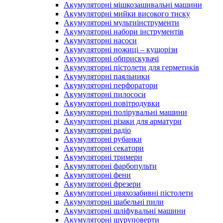
Акумуляторні мішкозашивальні машини
Акумуляторні мийки високого тиску
Акумуляторні мультиінструменти
Акумуляторні набори інструментів
Акумуляторні насоси
Акумуляторні ножиці – кущорізи
Акумуляторні обприскувачі
Акумуляторні пістолети для герметиків
Акумуляторні паяльники
Акумуляторні перфоратори
Акумуляторні пилососи
Акумуляторні повітродувки
Акумуляторні полірувальні машини
Акумуляторні різаки для арматури
Акумуляторні радіо
Акумуляторні рубанки
Акумуляторні секатори
Акумуляторні тримери
Акумуляторні фарбопульти
Акумуляторні фени
Акумуляторні фрезери
Акумуляторні цвяхозабивні пістолети
Акумуляторні шабельні пили
Акумуляторні шліфувальні машини
Акумуляторні шуруповерти