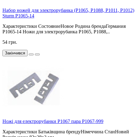
Набор ножей для электрорубанка (Р1065, Р1088, P1011, Р1012)
Sturm P1065-14
Характеристики СостояниеНовое Родина брендаГермания
P1065-14 Ножи для электрорубанка Р1065, Р1088,..
54 грн.
Закінчився
Ножі для електрорубанки Р1067 пара P1067-999
Характеристики Батьківщина брендуНімеччина СтанНовий