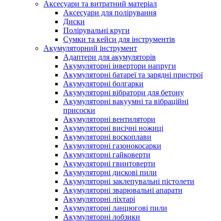
Аксесуари та витратний матеріал
Аксесуари для полірування
Диски
Полірувальні круги
Сумки та кейси для інструментів
Акумуляторний інструмент
Адаптери для акумуляторів
Акумуляторні інвертори напруги
Акумуляторні батареї та зарядні пристрої
Акумуляторні болгарки
Акумуляторні вібратори для бетону
Акумуляторні вакуумні та вібраційні
присоски
Акумуляторні вентилятори
Акумуляторні висічні ножиці
Акумуляторні воскоплави
Акумуляторні газонокосарки
Акумуляторні гайковерти
Акумуляторні гвинтоверти
Акумуляторні дискові пили
Акумуляторні заклепувальні пістолети
Акумуляторні зварювальні апарати
Акумуляторні ліхтарі
Акумуляторні ланцюгові пили
Акумуляторні лобзики