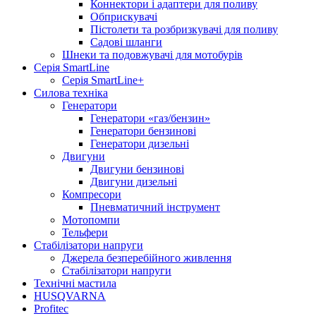
Коннектори і адаптери для поливу
Обприскувачі
Пістолети та розбризкувачі для поливу
Садові шланги
Шнеки та подовжувачі для мотобурів
Серія SmartLine
Серія SmartLine+
Силова техніка
Генератори
Генератори «газ/бензин»
Генератори бензинові
Генератори дизельні
Двигуни
Двигуни бензинові
Двигуни дизельні
Компресори
Пневматичний інструмент
Мотопомпи
Тельфери
Стабілізатори напруги
Джерела безперебійного живлення
Стабілізатори напруги
Технічні мастила
HUSQVARNA
Profitec