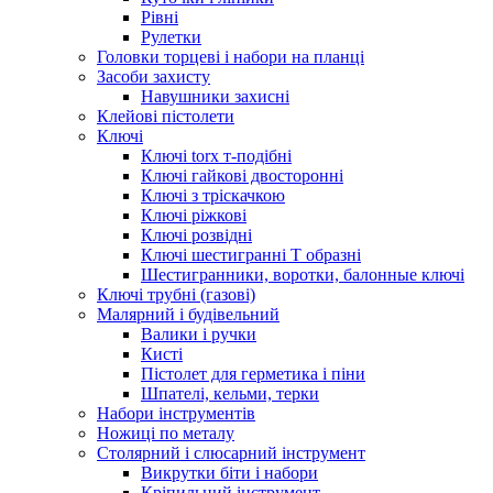
Рівні
Рулетки
Головки торцеві і набори на планці
Засоби захисту
Навушники захисні
Клейові пістолети
Ключі
Ключі torx т-подібні
Ключі гайкові двосторонні
Ключі з тріскачкою
Ключі ріжкові
Ключі розвідні
Ключі шестигранні Т образні
Шестигранники, воротки, балонные ключі
Ключі трубні (газові)
Малярний і будівельний
Валики і ручки
Кисті
Пістолет для герметика і піни
Шпателі, кельми, терки
Набори інструментів
Ножиці по металу
Столярний і слюсарний інструмент
Викрутки біти і набори
Кріпильний інструмент