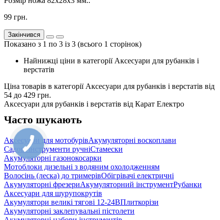
Розмір ножа 82х28х3 мм..
99 грн.
Закінчився
Показано з 1 по 3 із 3 (всього 1 сторінок)
Найнижці ціни в категорії Аксесуари для рубанків і
верстатів
Ціна товарів в категорії Аксесуари для рубанків і верстатів від
54
до
429
грн.
Аксесуари для рубанків і верстатів від Карат Електро
Часто шукають
Аксесуари для мотобурів
Акумуляторні воскоплави
Cадові інструменти ручні
Стамески
Акумуляторні газонокосарки
Мотоблоки дизельні з водяним охолодженням
Волосінь (леска) до тримерів
Обігрівачі електричні
Акумуляторні фрезери
Акумуляторний інструмент
Рубанки
Аксесуари для шурупокрутів
Акумулятори великі тягові 12-24В
Плиткорізи
Акумуляторні заклепувальні пістолети
Акумуляторні набори інструментів