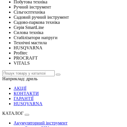
Побутова техніка
Ручний інструмент
Сільгосптехніка
Садовий ручний інструмент
Садово-паркова техніка
Серія SmartLine
Силова техніка
Стабілізатори напруги
Технічні мастила
HUSQVARNA
Profitec
PROCRAFT
VITALS
Наприклад:
дриль
АКЦІЇ
КОНТАКТИ
ГАРАНТІЇ
HUSQVARNA
КАТАЛОГ
Акумуляторний інструмент