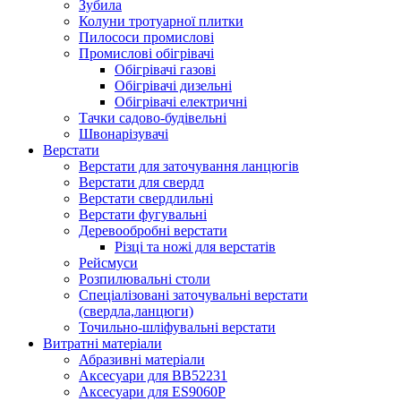
Зубила
Колуни тротуарної плитки
Пилососи промислові
Промислові обігрівачі
Обігрівачі газові
Обігрівачі дизельні
Обігрівачі електричні
Тачки садово-будівельні
Швонарізувачі
Верстати
Верстати для заточування ланцюгів
Верстати для свердл
Верстати свердлильні
Верстати фугувальні
Деревообробні верстати
Різці та ножі для верстатів
Рейсмуси
Розпилювальні столи
Спеціалізовані заточувальні верстати
(свердла,ланцюги)
Точильно-шліфувальні верстати
Витратні матеріали
Абразивні матеріали
Аксесуари для BB52231
Аксесуари для ES9060P