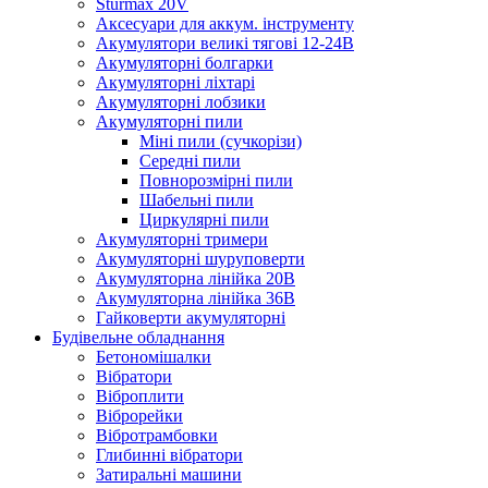
Sturmax 20V
Аксесуари для аккум. інструменту
Акумулятори великі тягові 12-24В
Акумуляторні болгарки
Акумуляторні ліхтарі
Акумуляторні лобзики
Акумуляторні пили
Міні пили (сучкорізи)
Середні пили
Повнорозмірні пили
Шабельні пили
Циркулярні пили
Акумуляторні тримери
Акумуляторні шуруповерти
Акумуляторна лінійка 20В
Акумуляторна лінійка 36В
Гайковерти акумуляторні
Будівельне обладнання
Бетономішалки
Вібратори
Віброплити
Віброрейки
Вібротрамбовки
Глибинні вібратори
Затиральні машини