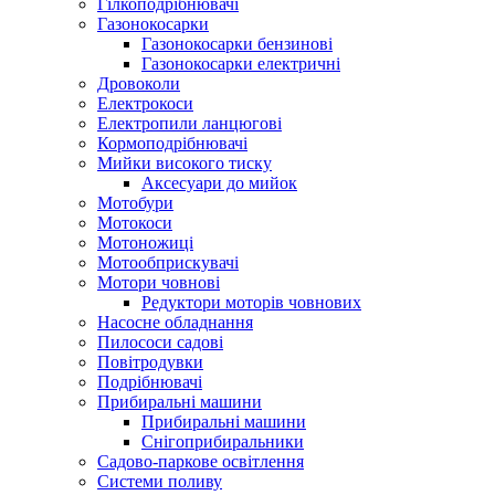
Гілкоподрібнювачі
Газонокосарки
Газонокосарки бензинові
Газонокосарки електричні
Дровоколи
Електрокоси
Електропили ланцюгові
Кормоподрібнювачі
Мийки високого тиску
Аксесуари до мийок
Мотобури
Мотокоси
Мотоножиці
Мотообприскувачі
Мотори човнові
Редуктори моторів човнових
Насосне обладнання
Пилососи садові
Повітродувки
Подрібнювачі
Прибиральні машини
Прибиральні машини
Снігоприбиральники
Садово-паркове освітлення
Системи поливу